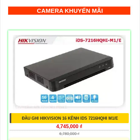
CAMERA KHUYẾN MÃI
ĐẦU GHI HIKVISION 16 KÊNH IDS 7216HQHI M1/E
4,745,000 ₫
6,780,000 ₫