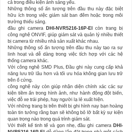
cả trong điều kiện ánh sáng yếu.
Những thông số ấn tượng trên đầu thu này đặc biệt
hữu ích trong việc giám sát ban đêm hoặc trong môi
trường thiếu sáng.
đầu ghi camera
DHI-NVR5216-16P-EI
còn trang bị
công nghệ ONVIF, giúp giám sát và quản lý nhiều thiết
bị camera từ nhiều nhà sản xuất khác nhau.
Những thông số ấn tượng trên đầu thu này tạo ra sự
linh hoạt và dễ dàng trong việc tích hợp với các hệ
thống camera khác.
Với công nghệ SMD Plus, Đầu ghi này cung cấp khả
năng lưu trữ lâu hơn và tối ưu hóa không gian lưu trữ
trên ổ cứng.
công nghệ này còn giúp nhận diện chính xác các sự
kiện tiềm ẩn trong hình ảnh, như hành động đột biến,
việc đỗ xe trái phép, hay người lạ lẻ xuất hiện.
Với những trang bị trên thiết bị ghi hình nay bạn hoàng
toàn tin tưởng rằng bạn sẽ không bỏ lỡ bất kỳ sự kiện
quan trọng nào trong quá trình giám sát.
Với thiết kế tinh tế và gọn nhẹ, đầu ghi camera
DHI-
NVR5216-16P-EI
dễ dàng lắp đặt trong nhà một cách