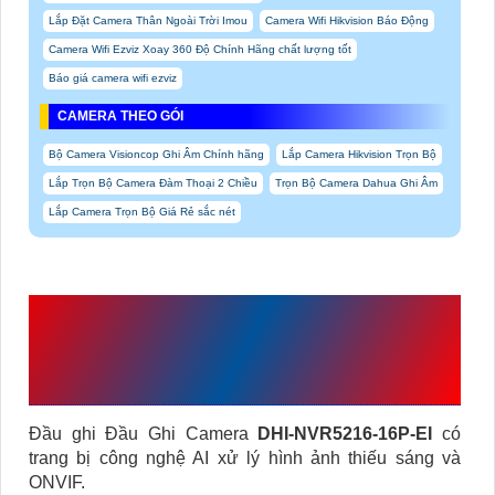
Lắp Đặt Camera Thân Ngoài Trời Imou
Camera Wifi Hikvision Báo Động
Camera Wifi Ezviz Xoay 360 Độ Chính Hãng chất lượng tốt
Báo giá camera wifi ezviz
CAMERA THEO GÓI
Bộ Camera Visioncop Ghi Âm Chính hãng
Lắp Camera Hikvision Trọn Bộ
Lắp Trọn Bộ Camera Đàm Thoại 2 Chiều
Trọn Bộ Camera Dahua Ghi Âm
Lắp Camera Trọn Bộ Giá Rẻ sắc nét
ĐẦU GHI HÌNH DAHUA
DHI-NVR5216-16P-EI CHẤT
LƯỢNG
Đầu ghi Đầu Ghi Camera
DHI-NVR5216-16P-EI
có
trang bị công nghệ AI xử lý hình ảnh thiếu sáng và
ONVIF.