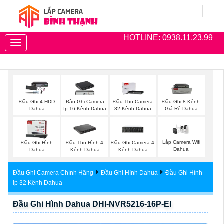
HOTLINE: 0938.11.23.99
Toggle
navigation
Đầu Ghi 4 HDD
Đầu Ghi Camera
Đầu Thu Camera
Đầu Ghi 8 Kênh
Dahua
Ip 16 Kênh Dahua
32 Kênh Dahua
Giá Rẻ Dahua
Lắp Camera Wifi
Đầu Ghi Hình
Đầu Thu Hình 4
Đầu Ghi Camera 4
Dahua
Dahua
Kênh Dahua
Kênh Dahua
Đầu Ghi Camera Chính Hãng
Đầu Ghi Hình Dahua
Đầu Ghi Hình
Ip 32 Kênh Dahua
Đầu Ghi Hình Dahua DHI-NVR5216-16P-EI