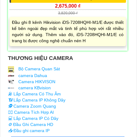
2,675,000 ₫
3,820,000 ₫
Đầu ghi 8 kênh Hikvision iDS-7208HQHI-M1/E được thiết
kế bên ngoài đẹp mắt và tinh tế phù hợp với rất nhiều
người sử dụng. Thêm vào đó, iDS-7208HQHI-M1/E có
trang bị được công nghệ chuẩn nén H
THƯƠNG HIỆU CAMERA
Bộ Camera Quan Sát
camera Dahua
Camera HIKVISON
camera KBvision
️🎤️
Lắp Camera Có Thu Âm
📶
Lắp Camera IP Không Dây
🕵️
Camera Zoom Quang
🧛‍♀️
Camera Tích Hợp AI
💻
Lắp Camera IP Có Dây
⚙️
Đầu Ghi Camera HD
📥
Đầu ghi camera IP