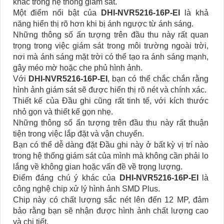
khác trong hệ thống giám sát.
Một điểm nổi bật của
DHI-NVR5216-16P-EI
là khả
năng hiển thị rõ hơn khi bị ánh ngược từ ánh sáng.
Những thông số ấn tượng trên đầu thu này rất quan
trọng trong việc giám sát trong môi trường ngoài trời,
nơi mà ánh sáng mặt trời có thể tạo ra ánh sáng mạnh,
gây méo mờ hoặc che phủ hình ảnh.
Với
DHI-NVR5216-16P-EI
, bạn có thể chắc chắn rằng
hình ảnh giám sát sẽ được hiển thị rõ nét và chính xác.
Thiết kế của Đầu ghi cũng rất tinh tế, với kích thước
nhỏ gọn và thiết kế gọn nhẹ.
Những thông số ấn tượng trên đầu thu này rất thuận
tiện trong việc lắp đặt và vận chuyển.
Bạn có thể dễ dàng đặt Đầu ghi này ở bất kỳ vị trí nào
trong hệ thống giám sát của mình mà không cần phải lo
lắng về không gian hoặc vấn đề về trọng lượng.
Điểm đáng chú ý khác của
DHI-NVR5216-16P-EI
là
công nghệ chip xử lý hình ảnh SMD Plus.
Chip này có chất lượng sắc nét lên đến 12 MP, đảm
bảo rằng bạn sẽ nhận được hình ảnh chất lượng cao
và chi tiết.