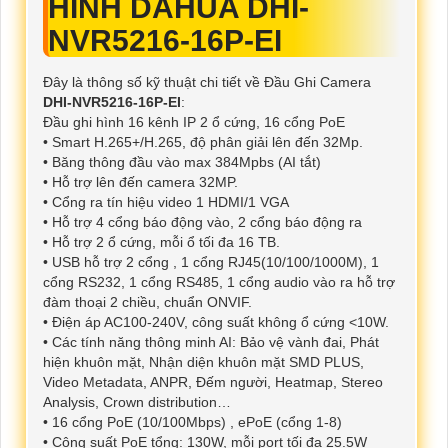
HÌNH DAHUA DHI-
NVR5216-16P-EI
Đây là thông số kỹ thuật chi tiết về Đầu Ghi Camera
DHI-NVR5216-16P-EI
:
Đầu ghi hình 16 kênh IP 2 ổ cứng, 16 cổng PoE
• Smart H.265+/H.265, độ phân giải lên đến 32Mp.
• Băng thông đầu vào max 384Mpbs (AI tắt)
• Hỗ trợ lên đến camera 32MP.
• Cổng ra tín hiệu video 1 HDMI/1 VGA
• Hỗ trợ 4 cổng báo động vào, 2 cổng báo động ra
• Hỗ trợ 2 ổ cứng, mỗi ổ tối đa 16 TB.
• USB hỗ trợ 2 cổng , 1 cổng RJ45(10/100/1000M), 1
cổng RS232, 1 cổng RS485, 1 cổng audio vào ra hỗ trợ
đàm thoại 2 chiều, chuẩn ONVIF.
• Điện áp AC100-240V, công suất không ổ cứng <10W.
• Các tính năng thông minh AI: Bảo vệ vành đai, Phát
hiện khuôn mặt, Nhận diện khuôn mặt SMD PLUS,
Video Metadata, ANPR, Đếm người, Heatmap, Stereo
Analysis, Crown distribution…
• 16 cổng PoE (10/100Mbps) , ePoE (cổng 1-8)
• Công suất PoE tổng: 130W, mỗi port tối đa 25.5W