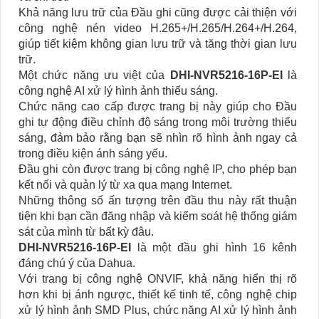
Khả năng lưu trữ của Đầu ghi cũng được cải thiện với
công nghệ nén video H.265+/H.265/H.264+/H.264,
giúp tiết kiệm không gian lưu trữ và tăng thời gian lưu
trữ.
Một chức năng ưu việt của
DHI-NVR5216-16P-EI
là
công nghệ AI xử lý hình ảnh thiếu sáng.
Chức năng cao cấp được trang bị này giúp cho Đầu
ghi tự động điều chỉnh độ sáng trong môi trường thiếu
sáng, đảm bảo rằng bạn sẽ nhìn rõ hình ảnh ngay cả
trong điều kiện ánh sáng yếu.
Đầu ghi còn được trang bị công nghệ IP, cho phép bạn
kết nối và quản lý từ xa qua mạng Internet.
Những thông số ấn tượng trên đầu thu này rất thuận
tiện khi bạn cần đăng nhập và kiểm soát hệ thống giám
sát của mình từ bất kỳ đâu.
DHI-NVR5216-16P-EI
là một đầu ghi hình 16 kênh
đáng chú ý của Dahua.
Với trang bị công nghệ ONVIF, khả năng hiển thị rõ
hơn khi bị ánh ngược, thiết kế tinh tế, công nghệ chip
xử lý hình ảnh SMD Plus, chức năng AI xử lý hình ảnh