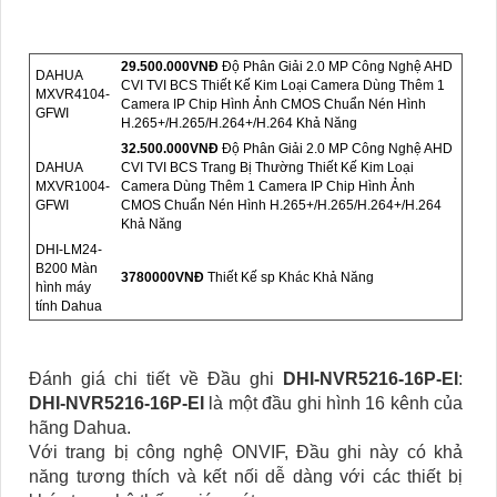
29.500.000VNÐ
Độ Phân Giải 2.0 MP Công Nghệ AHD
DAHUA
CVI TVI BCS Thiết Kế Kim Loại Camera Dùng Thêm 1
MXVR4104-
Camera IP Chip Hình Ảnh CMOS Chuẩn Nén Hình
GFWI
H.265+/H.265/H.264+/H.264 Khả Năng
32.500.000VNÐ
Độ Phân Giải 2.0 MP Công Nghệ AHD
DAHUA
CVI TVI BCS Trang Bị Thường Thiết Kế Kim Loại
MXVR1004-
Camera Dùng Thêm 1 Camera IP Chip Hình Ảnh
GFWI
CMOS Chuẩn Nén Hình H.265+/H.265/H.264+/H.264
Khả Năng
DHI-LM24-
B200 Màn
3780000VNÐ
Thiết Kế sp Khác Khả Năng
hình máy
tính Dahua
Đánh giá chi tiết về Đầu ghi
DHI-NVR5216-16P-EI
:
DHI-NVR5216-16P-EI
là một đầu ghi hình 16 kênh của
hãng Dahua.
Với trang bị công nghệ ONVIF, Đầu ghi này có khả
năng tương thích và kết nối dễ dàng với các thiết bị