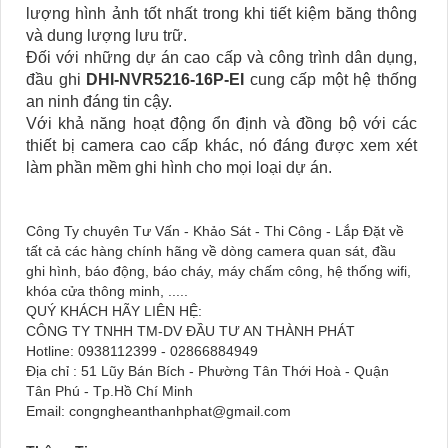
lượng hình ảnh tốt nhất trong khi tiết kiệm băng thông
và dung lượng lưu trữ.
Đối với những dự án cao cấp và công trình dân dụng,
đầu ghi
DHI-NVR5216-16P-EI
cung cấp một hệ thống
an ninh đáng tin cậy.
Với khả năng hoạt động ổn định và đồng bộ với các
thiết bị camera cao cấp khác, nó đáng được xem xét
làm phần mềm ghi hình cho mọi loại dự án.
Công Ty chuyên Tư Vấn - Khảo Sát - Thi Công - Lắp Đặt về
tất cả các hàng chính hãng về dòng camera quan sát, đầu
ghi hình, báo động, báo cháy, máy chấm công, hệ thống wifi,
khóa cửa thông minh, .....
QUÝ KHÁCH HÃY LIÊN HỆ:
CÔNG TY TNHH TM-DV ĐẦU TƯ AN THÀNH PHÁT
Hotline: 0938112399 - 02866884949
Địa chỉ : 51 Lũy Bán Bích - Phường Tân Thới Hoà - Quận
Tân Phú - Tp.Hồ Chí Minh
Email: congngheanthanhphat@gmail.com