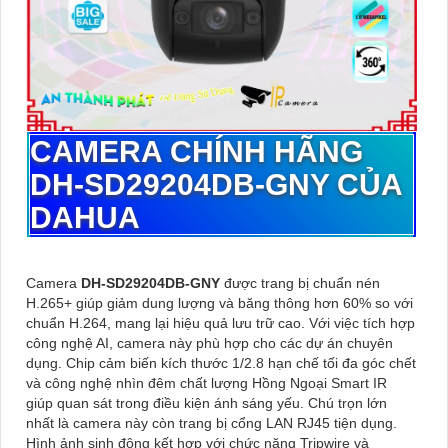
CAMERA CHÍNH HÃNG
DH-SD29204DB-GNY
CỦA
DAHUA
Camera
DH-SD29204DB-GNY
được trang bị chuẩn nén
H.265+ giúp giảm dung lượng và băng thông hơn 60% so với
chuẩn H.264, mang lại hiệu quả lưu trữ cao. Với việc tích hợp
công nghệ AI, camera này phù hợp cho các dự án chuyên
dụng. Chip cảm biến kích thước 1/2.8 hạn chế tối đa góc chết
và công nghệ nhìn đêm chất lượng Hồng Ngoại Smart IR
giúp quan sát trong điều kiện ánh sáng yếu. Chú trọn lớn
nhất là camera này còn trang bị cổng LAN RJ45 tiện dụng.
Hình ảnh sinh động kết hợp với chức năng Tripwire và