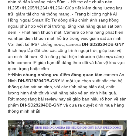
nhìn rõ đến khoảng cách 50m. - Hỗ trợ các chuẩn nén
H.265+/H.265/H.264+/H.264: Giúp tiết kiệm dung lượng lưu
trữ, giảm tải cho hệ thống mạng. - Trang bị công nghệ AI
Hồng Ngoại Smart IR: Tự động điều chỉnh ánh sáng hồng
ngoại phù hợp với môi trường, tăng khả năng quan sát ban
đêm. - Phát hiện khuôn mặt: Camera có khả năng phát hiện
và nhận diện khuôn mặt, hỗ trợ trong việc giám sát an ninh.
Với thiết kế IP67 chống nước, camera
DH-SD29204DB-GNY
thích hợp lắp đặt cho các công trình ngoại trời, giúp bảo vệ
an ninh tốt hơn. Khả năng phát hiện Intrusion (khu vực cấm)
trên camera IP giúp bạn dễ dàng theo dõi và bảo vệ khu vực
quan trọng hoặc cấm.
🔦
Nhìn chung những ưu điểm đáng quan tâm
camera An
Ninh
DH-SD29204DB-GNY
là một lựa chọn xuất sắc cho hệ
thống giám sát an ninh, với các tính năng hiện đại, chất
lượng hình ảnh tốt và khả năng bảo vệ an ninh hiệu quả.
Rất mong rằng bài review này sẽ giúp bạn hiểu rõ hơn về sản
phẩm
DH-SD29204DB-GNY
và đưa ra quyết định mua hàng
thông minh nhất!