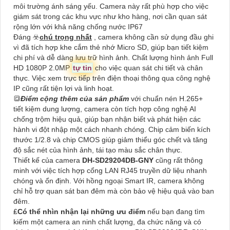
môi trường ánh sáng yếu. Camera này rất phù hợp cho việc
giám sát trong các khu vực như kho hàng, nơi cần quan sát
rộng lớn với khả năng chống nước IP67
Đáng ☣️
chú trọng nhất
, camera không cần sử dụng đầu ghi
vì đã tích hợp khe cắm thẻ nhớ Micro SD, giúp bạn tiết kiệm
chi phí và dễ dàng lưu trữ hình ảnh. Chất lượng hình ảnh Full
HD 1080P 2.0MP
tự tin
cho việc quan sát chi tiết và chân
thực. Việc xem trực tiếp trên điện thoại thông qua công nghệ
IP cũng rất tiện lợi và linh hoạt.
🔳
Điểm cộng thêm của sản phẩm
với chuẩn nén H.265+
tiết kiệm dung lượng, camera còn tích hợp công nghệ AI
chống trộm hiệu quả, giúp bạn nhận biết và phát hiện các
hành vi đột nhập một cách nhanh chóng. Chip cảm biến kích
thước 1/2.8 và chip CMOS giúp giảm thiểu góc chết và tăng
độ sắc nét của hình ảnh, tái tạo màu sắc chân thực.
Thiết kế của camera
DH-SD29204DB-GNY
cũng rất thông
minh với việc tích hợp cổng LAN RJ45 truyền dữ liệu nhanh
chóng và ổn định. Với hồng ngoại Smart IR, camera không
chỉ hỗ trợ quan sát ban đêm mà còn bảo vệ hiệu quả vào ban
đêm.
₤
Có thể nhìn nhận lại những ưu điểm
nếu bạn đang tìm
kiếm một camera an ninh chất lượng, đa chức năng và có