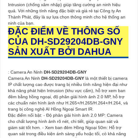
Intrusion (chống xâm nhập) giúp tăng cường an ninh hiệu
quả. Với những tính năng đặc biệt và giá rẻ tại Công ty An
Thành Phát, đây là sự lựa chọn thông minh cho hệ thống an
ninh của bạn.
ĐẶC ĐIỂM VỀ THÔNG SỐ
CỦA
DH-SD29204DB-GNY
SẢN XUẤT BỞI DAHUA
: Camera An Ninh
DH-SD29204DB-GNY
Camera An Ninh
DH-SD29204DB-GNY
là một thiết bị camera
IP chất lượng cao được trang bị nhiều tính năng hiện đại như
khả năng phát hiện Intrusion (khu vực cấm), hỗ trợ xem ban
đêm bằng hồng ngoại, độ phân giải hình ảnh 2.0 MP, hỗ trợ
các chuẩn nén hình ảnh như H.265+/H.265/H.264+/H.264, và
trang bị công nghệ AI Hồng Ngoại Smart IR.
Đặc điểm nổi bật: - Độ phân giải hình ảnh 2.0 MP: Camera
cho chất lượng hình ảnh rõ nét, chi tiết, giúp quan sát và
giám sát tốt hơn. - Xem ban đêm Hồng Ngoại 50m: Hỗ trợ
quan sát trong điều kiện ánh sáng yếu hoặc tối, có khả năng