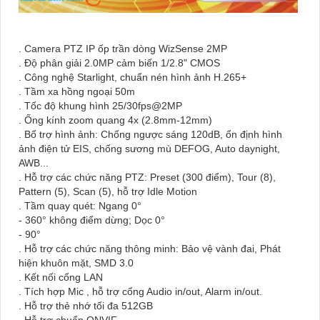
. Camera PTZ IP ốp trần dòng WizSense 2MP
. Độ phân giải 2.0MP cảm biến 1/2.8" CMOS
. Công nghệ Starlight, chuẩn nén hình ảnh H.265+
. Tầm xa hồng ngoại 50m
. Tốc độ khung hình 25/30fps@2MP
. Ống kính zoom quang 4x (2.8mm-12mm)
. Bổ trợ hình ảnh: Chống ngược sáng 120dB, ổn định hình
ảnh điện tử EIS, chống sương mù DEFOG, Auto daynight,
AWB...
. Hỗ trợ các chức năng PTZ: Preset (300 điểm), Tour (8),
Pattern (5), Scan (5), hỗ trợ Idle Motion
. Tầm quay quét: Ngang 0°
- 360° không điểm dừng; Dọc 0°
- 90°
. Hỗ trợ các chức năng thông minh: Bảo vệ vành đai, Phát
hiện khuôn mặt, SMD 3.0
. Kết nối cổng LAN
. Tích hợp Mic , hỗ trợ cổng Audio in/out, Alarm in/out.
. Hỗ trợ thẻ nhớ tối đa 512GB
. Hỗ trợ chuẩn ONVIF