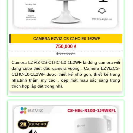
CAMERA EZVIZ CS C1HC E0 1E2WF
750,000 ₫
1,077,000 ₫
Camera EZVIZ CS-C1HC-E0-1E2WF là dòng camera wifi
dạng cube thiết đầu camera vuông . Camera EZVIZCS-
C1HC-E0-1E2WF được thiết kế nhỏ gọn, thiết kế trang
nhã,tính thẫm mỹ cao , đẹp mắt màu sắc sang trọng
thích hợp lắp đặt trong nhà