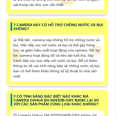
sát trong các khu vực cần thiết.
❔ CAMERA NÀY CÓ HỖ TRỢ CHỐNG NƯỚC VÀ BỤI
KHÔNG?
🤝 Rất tiếc, camera này không hỗ trợ chống nước và
bụi. Việc tiếp xúc với nước và bụi có thể gây hỏng
hóc và giảm hiệu suất hoạt động của camera. Để
tự
tin
camera hoạt động tốt và kéo dài tuổi thọ, hãy
tránh tiếp xúc trực tiếp với nước và bụi. Để có thêm
thông tin về các tính năng bảo vệ chống nước và bụi,
bạn có thể tham khảo thông số kỹ thuật từ nhà sản
xuất.
‼️ CÓ TÍNH NĂNG ĐẶC BIỆT NÀO KHÁC MÀ
CAMERA DAHUA DH-SD92DB-GNY MANG LẠI SO
VỚI CÁC SẢN PHẨM CÙNG LOẠI KHÁC KHÔNG?
💞 Camera Dahua DH-SD29204DB-GNY không chỉ