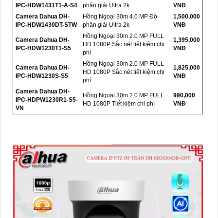
IPC-HDW1431T1-A-S4
phân giải Ultra 2k
VNĐ
Camera Dahua DH-
Hồng Ngoại 30m 4.0 MP Độ
1,500,000
IPC-HDW1430DT-STW
phân giải Ultra 2k
VNĐ
Hồng Ngoại 30m 2.0 MP FULL
Camera Dahua DH-
1,395,000
HD 1080P Sắc nét tiết kiệm chi
IPC-HDW1230T1-S5
VNĐ
phí
Hồng Ngoại 30m 2.0 MP FULL
Camera Dahua DH-
1,825,000
HD 1080P Sắc nét tiết kiệm chi
IPC-HDW1230S-S5
VNĐ
phí
Camera Dahua DH-
Hồng Ngoại 30m 2.0 MP FULL
990,000
IPC-HDPW1230R1-S5-
HD 1080P Tiết kiệm chi phí
VNĐ
VN