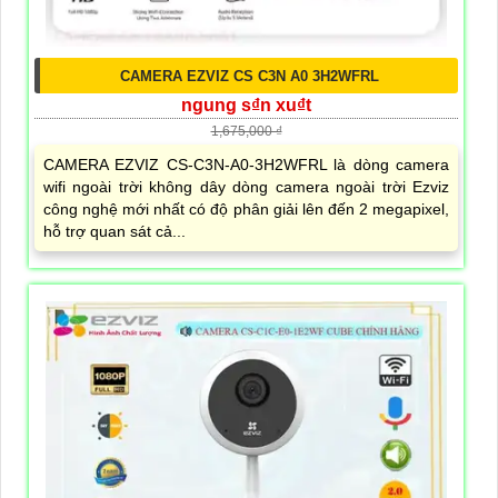
CAMERA EZVIZ CS C3N A0 3H2WFRL
ngung s₫n xu₫t
1,675,000 ₫
CAMERA EZVIZ CS-C3N-A0-3H2WFRL là dòng camera
wifi ngoài trời không dây dòng camera ngoài trời Ezviz
công nghệ mới nhất có độ phân giải lên đến 2 megapixel,
hỗ trợ quan sát cả...