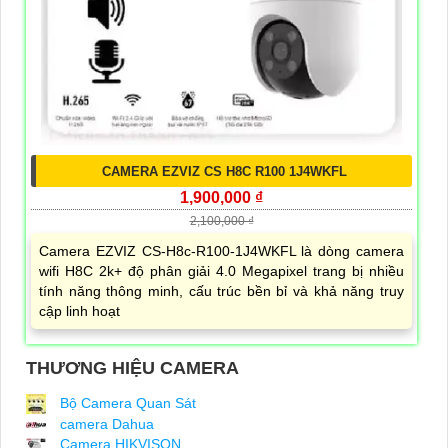
CAMERA EZVIZ CS H8C R100 1J4WKFL
1,900,000 ₫
2,100,000 ₫
Camera EZVIZ CS-H8c-R100-1J4WKFL là dòng camera
wifi H8C 2k+ độ phân giải 4.0 Megapixel trang bị nhiều
tính năng thông minh, cấu trúc bền bỉ và khả năng truy
cập linh hoạt
THƯƠNG HIỆU CAMERA
Bộ Camera Quan Sát
camera Dahua
Camera HIKVISON