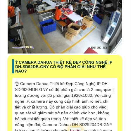
❓ CAMERA DAHUA THIẾT KẾ ĐẸP CÔNG NGHỆ IP
DH-SD92DB-GNY CÓ ĐỘ PHÂN GIẢI NHƯ THẾ
NÀO?
👌 Camera Dahua Thiết kế Đẹp Công Nghệ IP DH-
SD29204DB-GNY có độ phân giải cao là 2 megapixel,
tương đương với độ phân giải 1920x1080. Với công
nghệ IP, camera này cung cấp hình ảnh rõ nét, chi
tiết và chất lượng. Độ phân giải cao giúp cho việc
quan sát và giám sát trở nên chính xác hơn, không
bỏ sót chi tiết quan trọng. Với thiết kế đẹp và tính
năng hiện đại, Camera Dahua DH-SD29204DB-GNY
là lựa chọn lý tưởng cho việc
tự tin
an ninh và giám