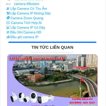
camera KBvision
️🎤️
Lắp Camera Có Thu Âm
📶
Lắp Camera IP Không Dây
🕵️
Camera Zoom Quang
🧛‍♀️
Camera Tích Hợp AI
💻
Lắp Camera IP Có Dây
⚙️
Đầu Ghi Camera HD
📥
Đầu ghi camera IP
TIN TỨC LIÊN QUAN