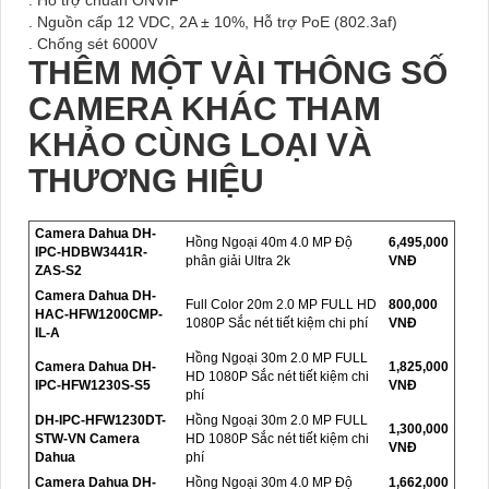
. Nguồn cấp 12 VDC, 2A ± 10%, Hỗ trợ PoE (802.3af)
. Chống sét 6000V
THÊM MỘT VÀI THÔNG SỐ
CAMERA KHÁC THAM
KHẢO CÙNG LOẠI VÀ
THƯƠNG HIỆU
Camera Dahua DH-
Hồng Ngoại 40m 4.0 MP Độ
6,495,000
IPC-HDBW3441R-
phân giải Ultra 2k
VNĐ
ZAS-S2
Camera Dahua DH-
Full Color 20m 2.0 MP FULL HD
800,000
HAC-HFW1200CMP-
1080P Sắc nét tiết kiệm chi phí
VNĐ
IL-A
Hồng Ngoại 30m 2.0 MP FULL
Camera Dahua DH-
1,825,000
HD 1080P Sắc nét tiết kiệm chi
IPC-HFW1230S-S5
VNĐ
phí
DH-IPC-HFW1230DT-
Hồng Ngoại 30m 2.0 MP FULL
1,300,000
STW-VN Camera
HD 1080P Sắc nét tiết kiệm chi
VNĐ
Dahua
phí
Camera Dahua DH-
Hồng Ngoại 30m 4.0 MP Độ
1,662,000