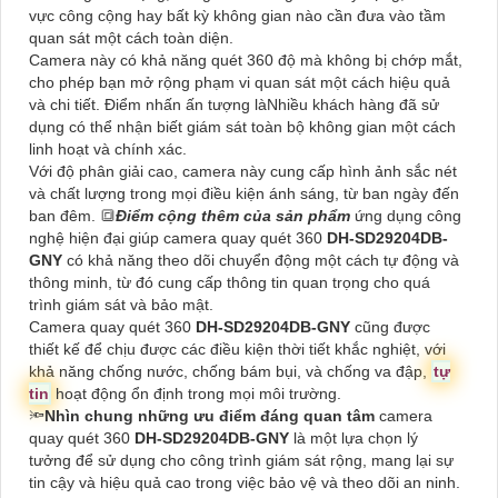
vực công cộng hay bất kỳ không gian nào cần đưa vào tầm
quan sát một cách toàn diện.
Camera này có khả năng quét 360 độ mà không bị chớp mắt,
cho phép bạn mở rộng phạm vi quan sát một cách hiệu quả
và chi tiết. Điểm nhấn ấn tượng làNhiều khách hàng đã sử
dụng có thể nhận biết giám sát toàn bộ không gian một cách
linh hoạt và chính xác.
Với độ phân giải cao, camera này cung cấp hình ảnh sắc nét
và chất lượng trong mọi điều kiện ánh sáng, từ ban ngày đến
ban đêm. 🔳
Điểm cộng thêm của sản phẩm
ứng dụng công
nghệ hiện đại giúp camera quay quét 360
DH-SD29204DB-
GNY
có khả năng theo dõi chuyển động một cách tự động và
thông minh, từ đó cung cấp thông tin quan trọng cho quá
trình giám sát và bảo mật.
Camera quay quét 360
DH-SD29204DB-GNY
cũng được
thiết kế để chịu được các điều kiện thời tiết khắc nghiệt, với
khả năng chống nước, chống bám bụi, và chống va đập,
tự
tin
hoạt động ổn định trong mọi môi trường.
🔦
Nhìn chung những ưu điểm đáng quan tâm
camera
quay quét 360
DH-SD29204DB-GNY
là một lựa chọn lý
tưởng để sử dụng cho công trình giám sát rộng, mang lại sự
tin cậy và hiệu quả cao trong việc bảo vệ và theo dõi an ninh.