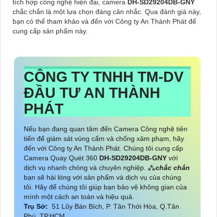
tích hợp công nghệ hiện đại, camera
DH-SD29204DB-GNY
chắc chắn là một lựa chọn đáng cân nhắc. Qua đánh giá này,
bạn có thể tham khảo và đến với Công ty An Thành Phát để
cung cấp sản phẩm này.
CÔNG TY TNHH TM-DV
ĐẦU TƯ AN THÀNH
PHÁT
Nếu bạn đang quan tâm đến Camera Công nghệ tiên
tiến để giám sát vùng cấm và chống xâm phạm, hãy
đến với Công ty An Thành Phát. Chúng tôi cung cấp
Camera Quay Quét 360
DH-SD29204DB-GNY
với
dịch vụ nhanh chóng và chuyên nghiệp. ⁂
chắc chắn
bạn sẽ hài lòng với sản phẩm và dịch vụ của chúng
tôi. Hãy để chúng tôi giúp bạn bảo vệ không gian của
mình một cách an toàn và hiệu quả.
Trụ Sở:
51 Lũy Bán Bích, P. Tân Thới Hòa, Q.Tân
Phú, TP.HCM