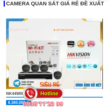
CAMERA QUAN SÁT GIÁ RẺ ĐỀ XUẤT
NK44W0H Hikvision Tiết Kiệm
8,360,000 ₫
8,560,000 ₫