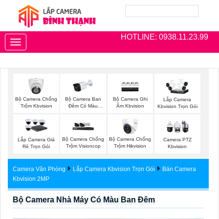
HOTLINE: 0938.11.23.99
Toggle
navigation
Bộ Camera Chống
Bộ Camera Ban
Bộ Camera Ghi
Lắp Camera
Trộm Kbvision
Đêm Có Màu
Âm Kbvision
Kbvision Trọn Gói
Kbvision
Bộ Camera Chống
Bộ Camera Chống
Lắp Camera Giá
Camera PTZ
Trộm Visioncop
Trộm Hikvision
Rẻ Trọn Gói
Kbvision
Camera Văn Phòng
Lắp Camera Kbvision Trọn Gói
Bán Camera
Kbvision 2MP
Bộ Camera Nhà Máy Có Màu Ban Đêm