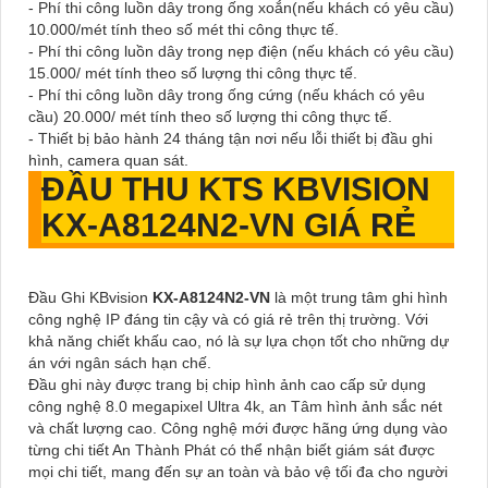
- Phí thi công luồn dây trong ống xoắn(nếu khách có yêu cầu)
10.000/mét tính theo số mét thi công thực tế.
- Phí thi công luồn dây trong nẹp điện (nếu khách có yêu cầu)
15.000/ mét tính theo số lượng thi công thực tế.
- Phí thi công luồn dây trong ống cứng (nếu khách có yêu
cầu) 20.000/ mét tính theo số lượng thi công thực tế.
- Thiết bị bảo hành 24 tháng tận nơi nếu lỗi thiết bị đầu ghi
hình, camera quan sát.
ĐẦU THU KTS KBVISION
KX-A8124N2-VN
GIÁ RẺ
Đầu Ghi KBvision
KX-A8124N2-VN
là một trung tâm ghi hình
công nghệ IP đáng tin cậy và có giá rẻ trên thị trường. Với
khả năng chiết khấu cao, nó là sự lựa chọn tốt cho những dự
án với ngân sách hạn chế.
Đầu ghi này được trang bị chip hình ảnh cao cấp sử dụng
công nghệ 8.0 megapixel Ultra 4k, an Tâm hình ảnh sắc nét
và chất lượng cao. Công nghệ mới được hãng ứng dụng vào
từng chi tiết An Thành Phát có thể nhận biết giám sát được
mọi chi tiết, mang đến sự an toàn và bảo vệ tối đa cho người