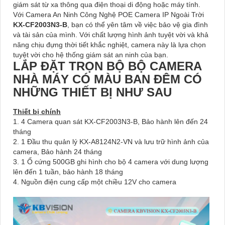
giám sát từ xa thông qua điện thoại di động hoặc máy tính.
Với Camera An Ninh Công Nghệ POE Camera IP Ngoài Trời
KX-CF2003N3-B
, bạn có thể yên tâm về việc bảo vệ gia đình
và tài sản của mình. Với chất lượng hình ảnh tuyệt vời và khả
năng chịu đựng thời tiết khắc nghiệt, camera này là lựa chọn
tuyệt vời cho hệ thống giám sát an ninh của bạn.
LẮP ĐẶT TRỌN BỘ BỘ CAMERA
NHÀ MÁY CÓ MÀU BAN ĐÊM CÓ
NHỮNG THIẾT BỊ NHƯ SAU
Thiết bị chính
1. 4 Camera quan sát KX-CF2003N3-B, Bảo hành lên đến 24
tháng
2. 1 Đầu thu quản lý KX-A8124N2-VN và lưu trữ hình ảnh của
camera, Bảo hành 24 tháng
3. 1 Ổ cứng 500GB ghi hình cho bộ 4 camera với dung lượng
lên đến 1 tuần, bảo hành 18 tháng
4. Nguồn điện cung cấp một chiều 12V cho camera