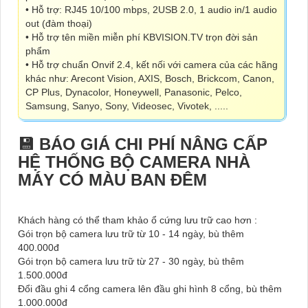
• Hỗ trợ: RJ45 10/100 mbps, 2USB 2.0, 1 audio in/1 audio
out (đàm thoại)
• Hỗ trợ tên miền miễn phí KBVISION.TV trọn đời sản
phẩm
• Hỗ trợ chuẩn Onvif 2.4, kết nối với camera của các hãng
khác như: Arecont Vision, AXIS, Bosch, Brickcom, Canon,
CP Plus, Dynacolor, Honeywell, Panasonic, Pelco,
Samsung, Sanyo, Sony, Videosec, Vivotek, .....
💾 BÁO GIÁ CHI PHÍ NÂNG CẤP
HỆ THỐNG BỘ CAMERA NHÀ
MÁY CÓ MÀU BAN ĐÊM
Khách hàng có thể tham khảo ổ cứng lưu trữ cao hơn :
Gói trọn bộ camera lưu trữ từ 10 - 14 ngày, bù thêm
400.000đ
Gói trọn bộ camera lưu trữ từ 27 - 30 ngày, bù thêm
1.500.000đ
Đổi đầu ghi 4 cổng camera lên đầu ghi hình 8 cổng, bù thêm
1.000.000đ