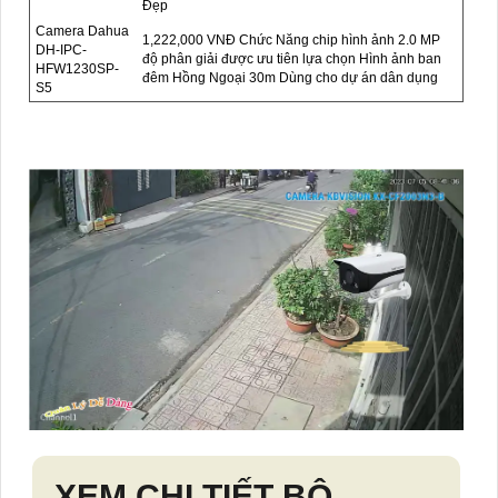
Đẹp
Camera Dahua
1,222,000 VNĐ Chức Năng chip hình ảnh 2.0 MP
DH-IPC-
độ phân giải được ưu tiên lựa chọn Hình ảnh ban
HFW1230SP-
đêm Hồng Ngoại 30m Dùng cho dự án dân dụng
S5
XEM CHI TIẾT
BỘ