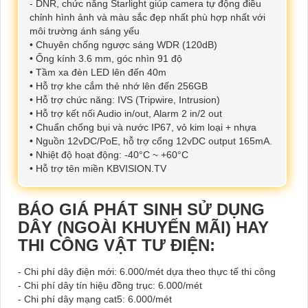
- DNR, chức năng Starlight giúp camera tự động điều
chỉnh hình ảnh và màu sắc đẹp nhất phù hợp nhất với
môi trường ánh sáng yếu
• Chuyên chống ngược sáng WDR (120dB)
• Ống kính 3.6 mm, góc nhìn 91 độ
• Tầm xa đèn LED lên đến 40m
• Hỗ trợ khe cắm thẻ nhớ lên đến 256GB
• Hỗ trợ chức năng: IVS (Tripwire, Intrusion)
• Hỗ trợ kết nối Audio in/out, Alarm 2 in/2 out
• Chuẩn chống bụi và nước IP67, vỏ kim loại + nhựa
• Nguồn 12vDC/PoE, hỗ trợ cổng 12vDC output 165mA.
• Nhiệt độ hoạt động: -40°C ~ +60°C
• Hỗ trợ tên miền KBVISION.TV
BÁO GIÁ PHÁT SINH SỬ DỤNG
DÂY (NGOÀI KHUYẾN MÃI) HAY
THI CÔNG VẬT TƯ ĐIỆN:
- Chi phí dây điện mới: 6.000/mét dựa theo thực tế thi công
- Chi phí dây tín hiệu đồng trục: 6.000/mét
- Chi phí dây mạng cat5: 6.000/mét