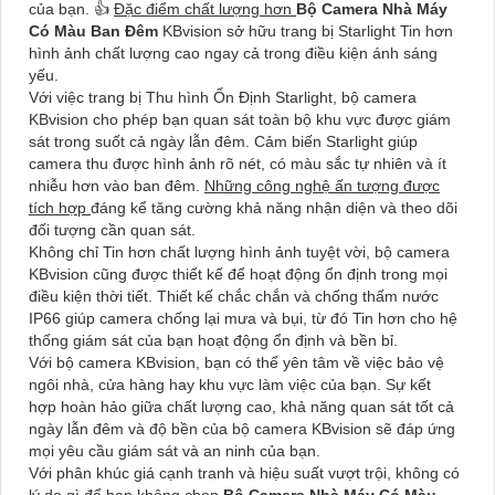
của bạn. 👍
Đặc điểm chất lượng hơn
Bộ Camera Nhà Máy
Có Màu Ban Đêm
KBvision sở hữu trang bị Starlight Tin hơn
hình ảnh chất lượng cao ngay cả trong điều kiện ánh sáng
yếu.
Với việc trang bị Thu hình Ổn Định Starlight, bộ camera
KBvision cho phép bạn quan sát toàn bộ khu vực được giám
sát trong suốt cả ngày lẫn đêm. Cảm biến Starlight giúp
camera thu được hình ảnh rõ nét, có màu sắc tự nhiên và ít
nhiễu hơn vào ban đêm.
Những công nghệ ấn tượng được
tích hợp
đáng kể tăng cường khả năng nhận diện và theo dõi
đối tượng cần quan sát.
Không chỉ Tin hơn chất lượng hình ảnh tuyệt vời, bộ camera
KBvision cũng được thiết kế để hoạt động ổn định trong mọi
điều kiện thời tiết. Thiết kế chắc chắn và chống thấm nước
IP66 giúp camera chống lại mưa và bụi, từ đó Tin hơn cho hệ
thống giám sát của bạn hoạt động ổn định và bền bỉ.
Với bộ camera KBvision, bạn có thể yên tâm về việc bảo vệ
ngôi nhà, cửa hàng hay khu vực làm việc của bạn. Sự kết
hợp hoàn hảo giữa chất lượng cao, khả năng quan sát tốt cả
ngày lẫn đêm và độ bền của bộ camera KBvision sẽ đáp ứng
mọi yêu cầu giám sát và an ninh của bạn.
Với phân khúc giá cạnh tranh và hiệu suất vượt trội, không có