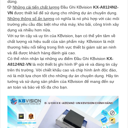
dùng.
🎲
Những cải tiến chất lượng
Đầu Ghi KBvision
KX-A8124N2-
VN
được thiết kế để sử dụng cho những dự án chuyên dụng.
Những thông số ấn tượng
có nghĩa là nó phù hợp với các môi
trường yêu cầu đặc biệt như nhà máy, kho bãi, công trình xây
dựng và nhiều hơn nữa.
Với sự tin cậy và uy tín của KBvision, bạn có thể yên tâm về
chất lượng và hiệu suất của sản phẩm này. KBvision là một
thương hiệu nổi tiếng trong lĩnh vực thiết bị giám sát an ninh
và đã được khách hàng đánh giá cao.
Có thể nhìn nhận lại những ưu điểm Đầu Ghi KBvision
KX-
A8124N2-VN
là một thiết bị ghi hình IP giá rẻ và đáng tin cậy
trên thị trường. Với chiết khấu cao và chip hình ảnh độc đáo,
nó là một lựa chọn tốt cho những dự án chuyên dụng. Hãy tin
tưởng và sử dụng sản phẩm của KBvision để mang đến sự
an toàn và bảo vệ tối đa cho bạn.