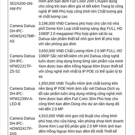
Hình ảnh ban đêm Full Color 20m Chuyên dụng
SD2A200-GN-
cho công trìn ban đêm giá rẻ tiết kiệm Trang bị công
AW-PV
nghệ IP Wifi Phù hợp công trình lớn Chất lượng giá
rẻ chất lượng cao
3,196,000 VNĐ Camera phù hợp cho căn hộ nhà
Camera Dahua
phố Dome Kim Loại chất lượng sáng đẹp FULL HD
DH-IPC-
1080P 2.0 megapixel Phù hợp giám sát từ xa
HDW3241TMP-
Dahua sản phẩm thiết kế nhỏ gọn tinh tế phù hợp
AS
với văn phòng gia đình
3,650,000 VNĐ Chất Lượng Hình 2.0 MP FULL HD
Camera Dahua
1080P Sắc nét tiết kiệm chi phí Dahua công nghệ
DH-IPC-
luôn được ứng dụng trong từng sản phẩm của minh
HFW2231TP-
Xem được ban đêm Hồng Ngoại 60m Được thiết kế
ZS-S2
với công nghệ mới nhất là IP POE có thể quản lý từ
xa
1,850,000 VNĐ Truyền Hình ảnh chất lượng trên
Camera Dahua
nền tảng IP POE Hình ảnh sắc nét Dahua Dịch vụ
DH-IPC-
tốt sản phẩm luôn ứng dụng những công nghệ mới
HFW1239V-A-
Xem được ban đêm Full Color 30m Phù hợp cho
LED-B
công trình ban đêm Dùng cho dự án dân dụng độ
nét đến 2.0 MP
4,910,000 VNĐ nhỏ gọn mỹ thuật cho công trình
Camera Dahua
phù hợp cho cửa hàng, văn phòng shop kinh doanh
DH-IPC-
Dome Kim Loại Độ phân giải 2.0 MP Hình ảnh ban
HDW3241TP-
đêm Hồng Ngoại 40m ban đêm tốt nhất Thiết kế
ZAS