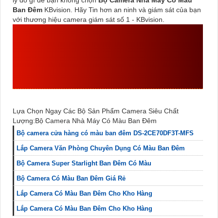
lý do gì để bạn không chọn
Bộ Camera Nhà Máy Có Màu
Ban Đêm
KBvision. Hãy Tin hơn an ninh và giám sát của bạn
với thương hiệu camera giám sát số 1 - KBvision.
GIỚI THIỆU
BỘ CAMERA
NHÀ MÁY CÓ MÀU BAN
ĐÊM
HÌNH ẢNH SẮC NÉT
DỄ DÀNG SỬ DỤNG
Lựa Chọn Ngay Các Bộ Sản Phẩm Camera Siêu Chất
Lượng:Bộ Camera Nhà Máy Có Màu Ban Đêm
Bộ camera cửa hàng có màu ban đêm DS-2CE70DF3T-MFS
Lắp Camera Văn Phòng Chuyên Dụng Có Màu Ban Đêm
Bộ Camera Super Starlight Ban Đêm Có Màu
Bộ Camera Có Màu Ban Đêm Giá Rẻ
Lắp Camera Có Màu Ban Đêm Cho Kho Hàng
Lắp Camera Có Màu Ban Đêm Cho Kho Hàng