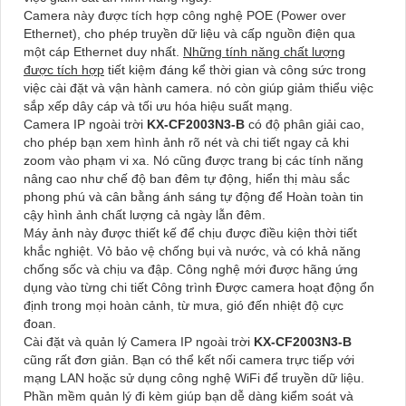
Camera này được tích hợp công nghệ POE (Power over
Ethernet), cho phép truyền dữ liệu và cấp nguồn điện qua
một cáp Ethernet duy nhất.
Những tính năng chất lượng
được tích hợp
tiết kiệm đáng kể thời gian và công sức trong
việc cài đặt và vận hành camera. nó còn giúp giảm thiểu việc
sắp xếp dây cáp và tối ưu hóa hiệu suất mạng.
Camera IP ngoài trời
KX-CF2003N3-B
có độ phân giải cao,
cho phép bạn xem hình ảnh rõ nét và chi tiết ngay cả khi
zoom vào phạm vi xa. Nó cũng được trang bị các tính năng
nâng cao như chế độ ban đêm tự động, hiển thị màu sắc
phong phú và cân bằng ánh sáng tự động để Hoàn toàn tin
cậy hình ảnh chất lượng cả ngày lẫn đêm.
Máy ảnh này được thiết kế để chịu được điều kiện thời tiết
khắc nghiệt. Vỏ bảo vệ chống bụi và nước, và có khả năng
chống sốc và chịu va đập. Công nghệ mới được hãng ứng
dụng vào từng chi tiết Công trình Được camera hoạt động ổn
định trong mọi hoàn cảnh, từ mưa, gió đến nhiệt độ cực
đoan.
Cài đặt và quản lý Camera IP ngoài trời
KX-CF2003N3-B
cũng rất đơn giản. Bạn có thể kết nối camera trực tiếp với
mạng LAN hoặc sử dụng công nghệ WiFi để truyền dữ liệu.
Phần mềm quản lý đi kèm giúp bạn dễ dàng kiểm soát và