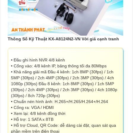
Thông Số Kỹ Thuật KX-A8124N2-VN Với giá cạnh tranh
• Đầu ghi hình NVR 4/8 kênh
• Cổng vào: 4/8 kênh IP, băng thông tối đa 80Mbps
• Khả năng giải mã Đầu 4 kênh: 1ch 8MP (30fps) / 1ch
5MP (30fps) / 2ch 4MP (30fps) / 2ch 3MP (30fps) / 4ch
1080p (30fps) Đầu 8 kênh: 1ch 8MP (30fps) / 1ch 5MP
(30fps) / 2ch 4MP (30fps) / 2ch 3MP (30fps) / 4ch 1080p
(30fps) / 8ch 720p (30fps)
• Chuẩn nén hình ảnh: H.265+/H.265/H.264+/H.264
• Cổng ra: VGA / HDMI
• Xem lại: 4/8 kênh đồng thời
• Hỗ trợ: 1 SATA x 8TB
• Hỗ trợ Cloud, QR Code: dễ dàng cài đặt, quan sát qua
phần mềm trên điện thoại