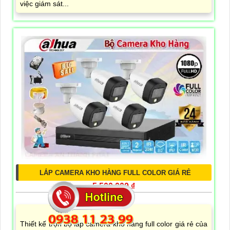
việc giám sát...
LẮP CAMERA KHO HÀNG FULL COLOR GIÁ RẺ
5,500,000 ₫
5,700,000 ₫
Thiết kế trọn bộ lắp camera kho hàng full color giá rẻ của