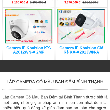
2.100.000 đ
2.800.000 đ
3.370.000 đ
3.600.000 đ
Camera IP Kbvision KX-
Camera IP Kbvision Giá
A2012WN-A 2MP
Rẻ KX-A2013WN-A
1.500.000 đ
1.900.000 đ
1.600.000 đ
2.000.000 đ
LẮP CAMERA CÓ MÀU BAN ĐÊM BÌNH THẠNH
Lắp Camera Có Màu Ban Đêm tại Bình Thạnh được biết là
một trong những giải pháp an ninh tiên tiến nhất đem lại
nhiều hiệu quả đáng kể giúp đảm bảo an toàn cho người