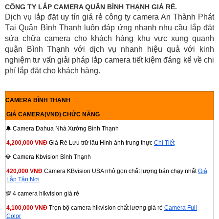
CÔNG TY LẮP CAMERA QUÂN BÌNH THẠNH GIÁ RẺ.
Dịch vụ lắp đặt uy tín giá rẻ công ty camera An Thành Phát
Tại Quận Bình Thạnh luôn đáp ứng nhanh nhu cầu lắp đặt
sửa chữa camera cho khách hàng khu vực xung quanh
quận Bình Thạnh với dịch vụ nhanh hiệu quả với kinh
nghiệm tư vấn giải pháp lắp camera tiết kiệm đáng kể về chi
phí lắp đặt cho khách hàng.
CAMERA BÌNH THẠNH
GIÁ CAMERA(VNĐ) CHỨC NĂNG
🔔 Camera Dahua Nhà Xưởng Bình Thạnh
4,200,000 VNĐ
Giá Rẻ Lưu trữ lâu Hình ảnh trung thực
Chi Tiết
💎 Camera Kbvision Bình Thạnh
420,000 VNĐ
Camera KBvision USA nhỏ gọn chất lượng bán chạy nhất
Giá
Lắp Tận Nơi
💯 4 camera hikvision giá rẻ
4,100,000 VNĐ
Trọn bộ camera hikvision chất lương giá rẻ
Camera Full
Color