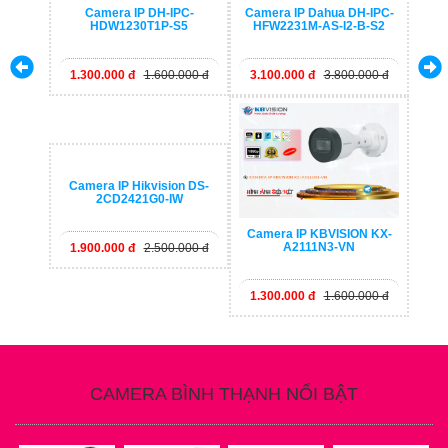
Camera IP Dahua DH-IPC-
Camera IP DH-IPC-
HFW2231M-AS-I2-B-S2
HDW1230T1P-S5
3.100.000 đ
3.800.000 đ
1.300.000 đ
1.600.000 đ
Camera IP Hikvision DS-
2CD2421G0-IW
Camera IP KBVISION KX-
A2111N3-VN
1.900.000 đ
2.500.000 đ
1.300.000 đ
1.600.000 đ
CAMERA BÌNH THẠNH NỔI BẬT