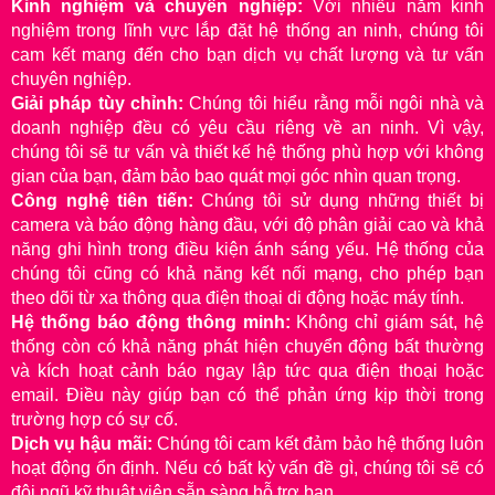
Kinh nghiệm và chuyên nghiệp:
Với nhiều năm kinh
nghiệm trong lĩnh vực lắp đặt hệ thống an ninh, chúng tôi
cam kết mang đến cho bạn dịch vụ chất lượng và tư vấn
chuyên nghiệp.
Giải pháp tùy chỉnh:
Chúng tôi hiểu rằng mỗi ngôi nhà và
doanh nghiệp đều có yêu cầu riêng về an ninh. Vì vậy,
chúng tôi sẽ tư vấn và thiết kế hệ thống phù hợp với không
gian của bạn, đảm bảo bao quát mọi góc nhìn quan trọng.
Công nghệ tiên tiến:
Chúng tôi sử dụng những thiết bị
camera và báo động hàng đầu, với độ phân giải cao và khả
năng ghi hình trong điều kiện ánh sáng yếu. Hệ thống của
chúng tôi cũng có khả năng kết nối mạng, cho phép bạn
theo dõi từ xa thông qua điện thoại di động hoặc máy tính.
Hệ thống báo động thông minh:
Không chỉ giám sát, hệ
thống còn có khả năng phát hiện chuyển động bất thường
và kích hoạt cảnh báo ngay lập tức qua điện thoại hoặc
email. Điều này giúp bạn có thể phản ứng kịp thời trong
trường hợp có sự cố.
Dịch vụ hậu mãi:
Chúng tôi cam kết đảm bảo hệ thống luôn
hoạt động ổn định. Nếu có bất kỳ vấn đề gì, chúng tôi sẽ có
đội ngũ kỹ thuật viên sẵn sàng hỗ trợ bạn.