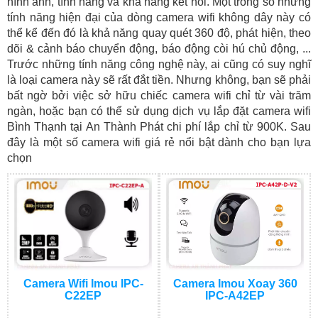
hình ảnh, tính năng và khả năng kết nối. Một trong số những
tính năng hiện đại của dòng camera wifi không dây này có
thể kể đến đó là khả năng quay quét 360 độ, phát hiện, theo
dõi & cảnh báo chuyển động, báo động còi hú chủ động, ...
Trước những tính năng công nghệ này, ai cũng có suy nghĩ
là loại camera này sẽ rất đắt tiền. Nhưng không, bạn sẽ phải
bất ngờ bởi việc sở hữu chiếc camera wifi chỉ từ vài trăm
ngàn, hoặc bạn có thể sử dụng dịch vụ lắp đặt camera wifi
Bình Thạnh tại An Thành Phát chi phí lắp chỉ từ 900K. Sau
đây là một số camera wifi giá rẻ nổi bật dành cho bạn lựa
chọn
Camera Wifi Imou IPC-
Camera Imou Xoay 360
C22EP
IPC-A42EP