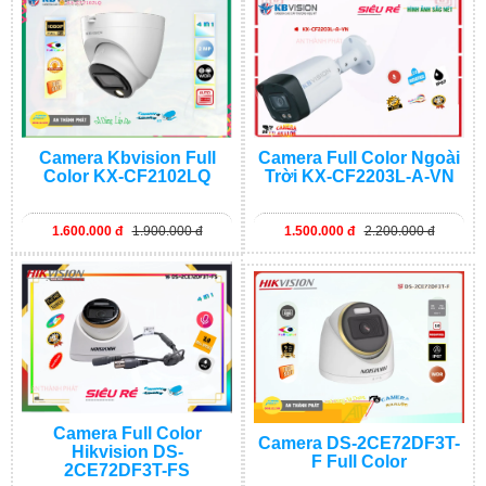
Camera Kbvision Full
Camera Full Color Ngoài
Color KX-CF2102LQ
Trời KX-CF2203L-A-VN
1.600.000 đ
1.900.000 đ
1.500.000 đ
2.200.000 đ
Camera Full Color
Camera DS-2CE72DF3T-
Hikvision DS-
F Full Color
2CE72DF3T-FS