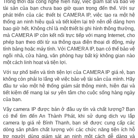
Trong thời đại công nghệ hiện nay, việc giám sát và bảo vệ
tài sản của bạn chưa bao giờ quan trọng đến thế. Với sự
phát triển của các thiết bị CAMERA IP, việc tạo ra một hệ
thống an ninh hiệu quả và tiết kiệm lại trở nên dễ dàng hơn
bao giờ hết. Không chỉ là một thiết bị ghi hình thông thường,
mà CAMERA IP còn kết nối trực tiếp với mạng Internet, cho
phép bạn theo dõi từ xa thông qua điện thoại di động, máy
tính bảng hoặc máy tính. Với CAMERA IP, bạn có thể bảo vệ
ngôi nhà, cửa hàng, văn phòng hay bất kỳ không gian nào
một cách linh hoạt và tiện lợi.
Với sự phổ biến và tính tiện lợi của CAMERA IP giá rẻ, bạn
không còn phải lo lắng về việc bảo vệ tài sản của mình. Hãy
đầu tư vào một hệ thống giám sát thông minh, hiện đại và
tiết kiệm để mang lại sự yên tâm cho cuộc sống hàng ngày
của bạn.
Vậy camera IP được bán ở đâu uy tín và chất lượng? Bạn
có thể tìm đến An Thành Phát, khi sử dụng dịch vụ lắp
camera Ip giá rẻ Bình Thạnh, bạn sẽ được cung cấp các
dòng sản phẩm chất lượng với các chức năng tiện ích hỗ
trợ người dùng giám sát an ninh một cách dễ dàng và