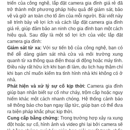
triển của công nghệ, lắp đặt camera gia đình giá rẻ đã
trở thành một phương pháp hiệu quả để giám sát, bảo
vệ và giữ an toàn cho tổ ấm của mỗi người. Bài viết này
sẽ trình bày về lợi ích và cách lắp đặt camera gia đình
giá rẻ, giúp đảm bảo an ninh cho gia đình bạn một cách
hiệu quả. Sau đây là một số lợi ích của việc lắp đặt
camera gia đình:
Giám sát từ xa:
Với sự tiến bộ của công nghệ, bạn có
thể dễ dàng giám sát nhà cửa và môi trường xung
quanh từ xa thông qua điện thoại di động hoặc máy tính.
Điều này rất hữu ích khi bạn đi làm, du lịch hay thậm chí
khi bạn chỉ muốn kiểm tra tình hình nhà khi không có ở
nhà.
Phát hiện và xử lý sự cố kịp thời:
Camera gia đình
giúp bạn nhận biết sự cố như cháy, trộm cắp hoặc nguy
hiểm khác một cách nhanh chóng. Hệ thống cảnh báo
sẽ thông báo cho bạn ngay lập tức, giúp bạn có thể đưa
ra biện pháp khắc phục kịp thời.
Cung cấp bằng chứng:
Trong trường hợp xảy ra xung
đột hoặc sự cố, hình ảnh và video ghi lại bởi camera sẽ