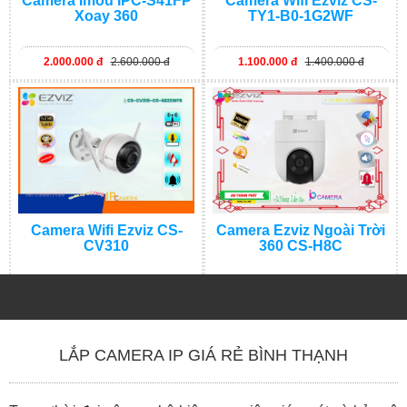
Camera Imou IPC-S41FP
Camera Wifi Ezviz CS-
Xoay 360
TY1-B0-1G2WF
2.000.000 đ
2.600.000 đ
1.100.000 đ
1.400.000 đ
Camera Wifi Ezviz CS-
Camera Ezviz Ngoài Trời
CV310
360 CS-H8C
2.000.000 đ
2.700.000 đ
1.900.000 đ
2.600.000 đ
LẮP CAMERA IP GIÁ RẺ BÌNH THẠNH