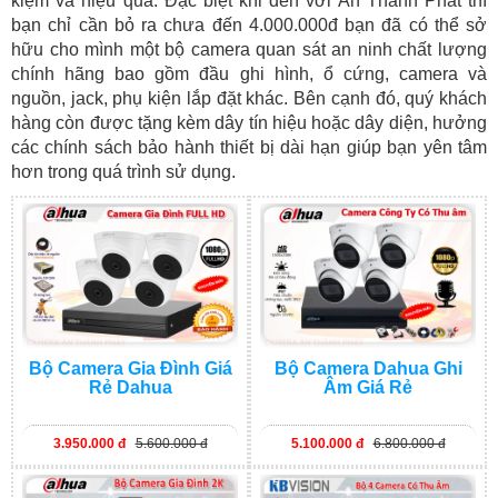
kiệm và hiệu quả. Đặc biệt khi đến với An Thành Phát thì
bạn chỉ cần bỏ ra chưa đến 4.000.000đ bạn đã có thể sở
hữu cho mình một bộ camera quan sát an ninh chất lượng
chính hãng bao gồm đầu ghi hình, ổ cứng, camera và
nguồn, jack, phụ kiện lắp đặt khác. Bên cạnh đó, quý khách
hàng còn được tặng kèm dây tín hiệu hoặc dây diện, hưởng
các chính sách bảo hành thiết bị dài hạn giúp bạn yên tâm
hơn trong quá trình sử dụng.
Bộ Camera Gia Đình Giá
Bộ Camera Dahua Ghi
Rẻ Dahua
Âm Giá Rẻ
3.950.000 đ
5.600.000 đ
5.100.000 đ
6.800.000 đ