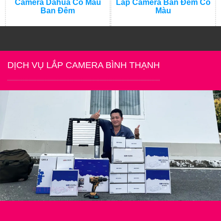
Camera Dahua Có Màu
Lắp Camera Ban Đêm Có
Ban Đêm
Màu
1.100.000 đ
1.400.000 đ
1.500.000 đ
1.850.000 đ
DỊCH VỤ LẮP CAMERA BÌNH THẠNH