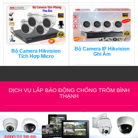
Bộ Camera IP Hikvision
Bộ Camera Hikvision
Ghi Âm
Tích Hợp Micro
6.600.000 đ
7.900.000 đ
5.200.000 đ
6.500.000 đ
DỊCH VỤ LẮP BÁO ĐỘNG CHỐNG TRÔM BÌNH
THẠNH