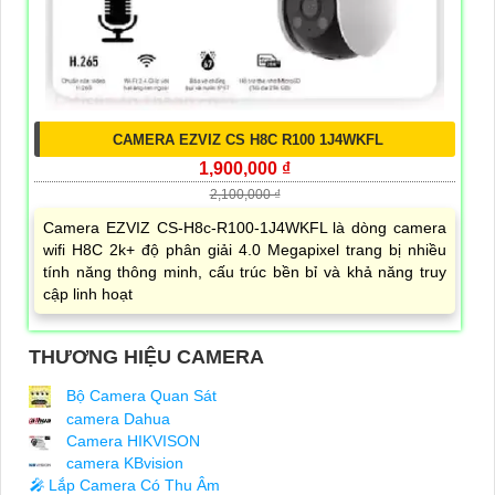
CAMERA EZVIZ CS H8C R100 1J4WKFL
1,900,000 ₫
2,100,000 ₫
Camera EZVIZ CS-H8c-R100-1J4WKFL là dòng camera
wifi H8C 2k+ độ phân giải 4.0 Megapixel trang bị nhiều
tính năng thông minh, cấu trúc bền bỉ và khả năng truy
cập linh hoạt
THƯƠNG HIỆU CAMERA
Bộ Camera Quan Sát
camera Dahua
Camera HIKVISON
camera KBvision
️🎤️
Lắp Camera Có Thu Âm