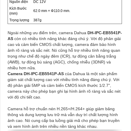
Nguồn điện
DC 12V
Kích thước
62.0 mm × Φ110.0 mm.
(mm)
Trọng lượng
387g
Ngoài những ưu điểm trên, camera Dahua
DH-IPC-EB5541P-
AS
còn có nhiều tính năng khác đáng chú ý. Với độ phân giải
cao và cảm biến CMOS chất lượng, camera đảm bảo hình
ảnh rõ ràng và sắc nét. Nó cũng hỗ trợ nhiều tính năng quan
trọng như chế độ ngày đêm (ICR), tự động cân bằng trắng
(AWB), tự động bù sáng (AGC), chống nhiễu (3DNR) và
nhiều hơn nữa.
Camera DH-IPC-EB5541P-AS
của Dahua là một sản phẩm
giám sát chất lượng cao với nhiều tính năng đáng chú ý. Với
độ phân giải 5MP và cảm biến CMOS kích thước 1/2.7",
camera này cho phép bạn ghi lại hình ảnh rõ ràng và sắc nét
với độ chi tiết cao.
Camera hỗ trợ chuẩn nén H.265+/H.264+ giúp giảm băng
thông và dung lượng lưu trữ mà vẫn duy trì chất lượng hình
ảnh cao. Nó cung cấp ba luồng giải mã cho phép bạn truyền
và xem hình ảnh trên nhiều nền tảng khác nhau.