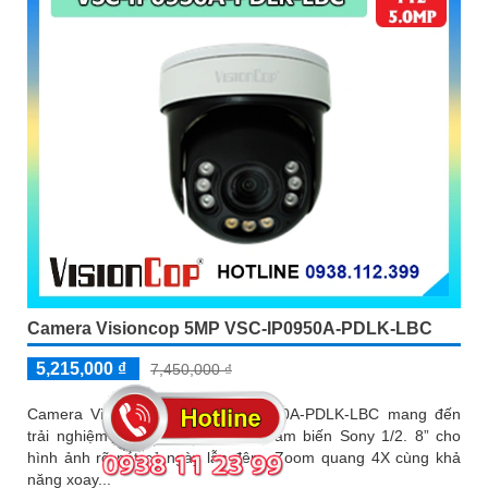
Camera Visioncop 5MP VSC-IP0950A-PDLK-LBC
5,215,000 ₫
7,450,000 ₫
Camera Visioncop 5MP VSC-IP0950A-PDLK-LBC mang đến
trải nghiệm quan sát chi tiết với cảm biến Sony 1/2. 8” cho
hình ảnh rõ nét cả ngày lẫn đêm. Zoom quang 4X cùng khả
năng xoay...