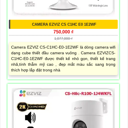
CAMERA EZVIZ CS C1HC E0 1E2WF
750,000 ₫
1,077,000 ₫
Camera EZVIZ CS-C1HC-E0-1E2WF là dòng camera wifi
dạng cube thiết đầu camera vuông . Camera EZVIZCS-
C1HC-E0-1E2WF được thiết kế nhỏ gọn, thiết kế trang
nhã,tính thẫm mỹ cao , đẹp mắt màu sắc sang trọng
thích hợp lắp đặt trong nhà