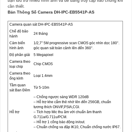
bạn lưu trữ nhiều hình ảnh và dễ dàng truy cập vào chúng khi
cần thiết.
Bản Thông Số Camera DH-IPC-EB5541P-AS
Camera quan sát DH-IPC-EB5541P-AS
Chế độ bảo
24 tháng
hành
Cảm biến
1/2,7” 5M progressive scan CMOS góc nhìn dọc 180°.
hình ảnh
góc quan sát toàn cảnh lên đến 360°.
Độ phân giải
5 Megapixel
Camera theo
Chip CMOS
loại chip
Camera theo
Loại 1.4mm
ống kính
Tầm quan
Từ 5-10m
sát Ban Đêm
– Chống ngược sáng WDR 120dB
– Hỗ trợ khe cắm thẻ nhớ lên đến 256GB, chuẩn
tương thích ONVIF,PSIA,CGI.
Hỗ trợ
– Tích hợp Mic thu âm với chuẩn âm thanh
G.711a/G.711u/PCM.
– Hỗ trợ 1 cổng báo động in/out.
– Chuẩn chống va đập IK10, Chuẩn chống nước IP67.