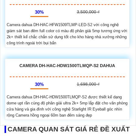
30%
3,500,000 ₫
Camera dahua DH-HAC-HFW1509TLMP-LED-S2 với công nghệ
giám sát ban đêm full color có màu độ phân giải 5mp tương ứng với
2k+ thiết kế chắc chắn sử dụng tốt cho kho hàng nhà xưởng những
công trình ngoài trời bụi bẩn
CAMERA DH-HAC-HDW1500TLMQP-S2 DAHUA
30%
1,698,000 ₫
Camera dahua DH-HAC-HDW1500TLMQP-S2 được thiết kế dạng
dome upt rần cùng độ phân giải ultra 2k+ 5mp lắp đặt cho văn phòng
cửa hàng và gia đình với công nghệ Starlight IR Eyeball góc nhìn
rộng Camera hồng ngoại 60m ban đêm sáng đẹp
CAMERA QUAN SÁT GIÁ RẺ ĐỀ XUẤT