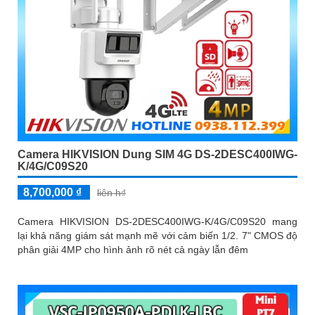
Camera HIKVISION Dung SIM 4G DS-2DESC400IWG-
K/4G/C09S20
8,700,000 ₫
liên h₫
Camera HIKVISION DS-2DESC400IWG-K/4G/C09S20 mang
lại khả năng giám sát mạnh mẽ với cảm biến 1/2. 7" CMOS độ
phân giải 4MP cho hình ảnh rõ nét cả ngày lẫn đêm