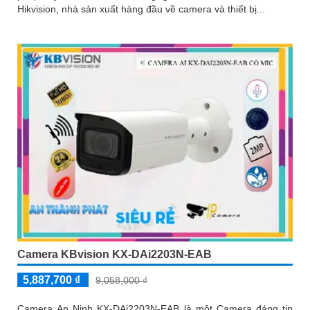
Hikvision, nhà sản xuất hàng đầu về camera và thiết bị...
Camera KBvision KX-DAi2203N-EAB
5,887,700 ₫
9,058,000 ₫
Camera An Ninh KX-DAi2203N-EAB là một Camera đáng tin