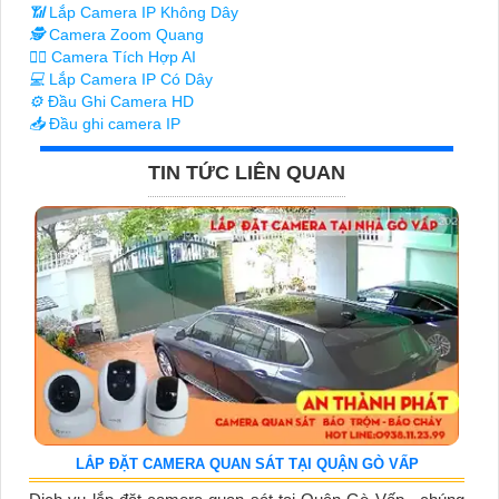
📶
Lắp Camera IP Không Dây
🕵️
Camera Zoom Quang
🧛‍♀️
Camera Tích Hợp AI
💻
Lắp Camera IP Có Dây
⚙️
Đầu Ghi Camera HD
📥
Đầu ghi camera IP
TIN TỨC LIÊN QUAN
LẮP ĐẶT CAMERA QUAN SÁT TẠI QUẬN GÒ VẤP