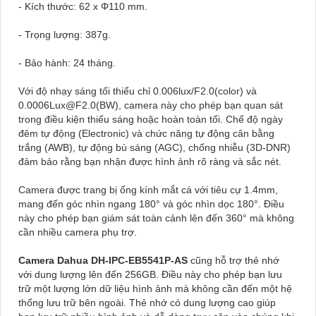
- Kích thước: 62 x Φ110 mm.
- Trọng lượng: 387g.
- Bảo hành: 24 tháng.
Với độ nhạy sáng tối thiểu chỉ 0.006lux/F2.0(color) và
0.0006Lux@F2.0(BW), camera này cho phép bạn quan sát
trong điều kiện thiếu sáng hoặc hoàn toàn tối. Chế độ ngày
đêm tự động (Electronic) và chức năng tự động cân bằng
trắng (AWB), tự động bù sáng (AGC), chống nhiễu (3D-DNR)
đảm bảo rằng bạn nhận được hình ảnh rõ ràng và sắc nét.
Camera được trang bị ống kính mắt cá với tiêu cự 1.4mm,
mang đến góc nhìn ngang 180° và góc nhìn dọc 180°. Điều
này cho phép bạn giám sát toàn cảnh lên đến 360° mà không
cần nhiều camera phụ trợ.
Camera Dahua DH-IPC-EB5541P-AS
cũng hỗ trợ thẻ nhớ
với dung lượng lên đến 256GB. Điều này cho phép bạn lưu
trữ một lượng lớn dữ liệu hình ảnh mà không cần đến một hệ
thống lưu trữ bên ngoài. Thẻ nhớ có dung lượng cao giúp