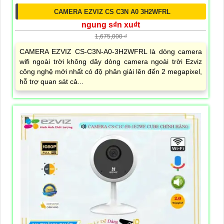
CAMERA EZVIZ CS C3N A0 3H2WFRL
ngung s₫n xu₫t
1,675,000 ₫
CAMERA EZVIZ CS-C3N-A0-3H2WFRL là dòng camera
wifi ngoài trời không dây dòng camera ngoài trời Ezviz
công nghệ mới nhất có độ phân giải lên đến 2 megapixel,
hỗ trợ quan sát cả...