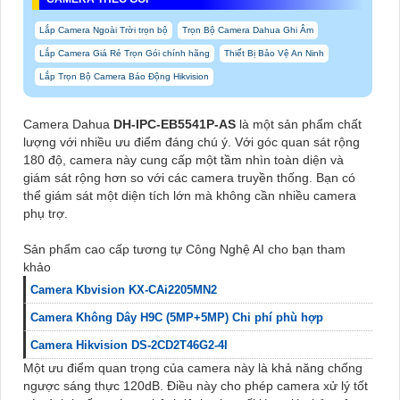
Lắp Camera Ngoài Trời trọn bộ
Trọn Bộ Camera Dahua Ghi Âm
Lắp Camera Giá Rẻ Trọn Gói chính hãng
Thiết Bị Bảo Vệ An Ninh
Lắp Trọn Bộ Camera Báo Động Hikvision
Camera Dahua
DH-IPC-EB5541P-AS
là một sản phẩm chất
lượng với nhiều ưu điểm đáng chú ý. Với góc quan sát rộng
180 độ, camera này cung cấp một tầm nhìn toàn diện và
giám sát rộng hơn so với các camera truyền thống. Bạn có
thể giám sát một diện tích lớn mà không cần nhiều camera
phụ trợ.
Sản phẩm cao cấp tương tự Công Nghệ AI cho bạn tham
khảo
Camera Kbvision KX-CAi2205MN2
Camera Không Dây H9C (5MP+5MP) Chi phí phù hợp
Camera Hikvision DS-2CD2T46G2-4I
Một ưu điểm quan trọng của camera này là khả năng chống
ngược sáng thực 120dB. Điều này cho phép camera xử lý tốt