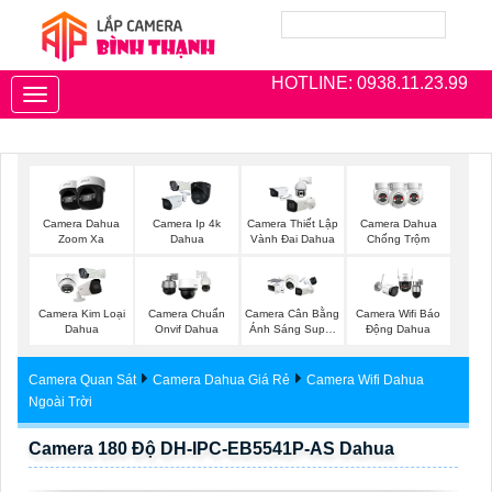
HOTLINE: 0938.11.23.99
Toggle
navigation
Camera Dahua
Camera Ip 4k
Camera Thiết Lập
Camera Dahua
Zoom Xa
Dahua
Vành Đai Dahua
Chống Trộm
Camera Kim Loại
Camera Chuẩn
Camera Cân Bằng
Camera Wifi Báo
Dahua
Onvif Dahua
Ánh Sáng Super
Động Dahua
Adapt
Camera Quan Sát
Camera Dahua Giá Rẻ
Camera Wifi Dahua
Ngoài Trời
Camera 180 Độ DH-IPC-EB5541P-AS Dahua