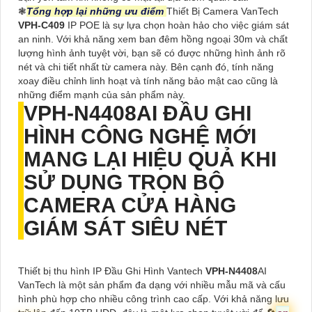
❃
Tổng hợp lại những ưu điểm
Thiết Bị Camera VanTech
VPH-C409
IP POE là sự lựa chọn hoàn hảo cho việc giám sát
an ninh. Với khả năng xem ban đêm hồng ngoại 30m và chất
lượng hình ảnh tuyệt vời, bạn sẽ có được những hình ảnh rõ
nét và chi tiết nhất từ camera này. Bên cạnh đó, tính năng
xoay điều chỉnh linh hoạt và tính năng bảo mật cao cũng là
những điểm mạnh của sản phẩm này.
VPH-N4408
AI ĐẦU GHI
HÌNH CÔNG NGHỆ MỚI
MANG LẠI HIỆU QUẢ KHI
SỬ DỤNG
TRỌN BỘ
CAMERA CỬA HÀNG
GIÁM SÁT SIÊU NÉT
Thiết bị thu hình IP Đầu Ghi Hình Vantech
VPH-N4408
AI
VanTech là một sản phẩm đa dạng với nhiều mẫu mã và cấu
hình phù hợp cho nhiều công trình cao cấp. Với khả năng lưu