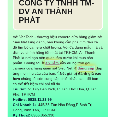
CÔNG TY TNHH TM-
DV AN THÀNH
PHÁT
Với VanTech - thương hiệu camera cửa hàng giám sát
Siêu Nét lừng danh, bạn không cần phải tìm đâu xa
để tìm bộ camera chất lượng. Với đa dạng mẫu mã và
dịch vụ chính hãng tốt nhất tại TP.HCM, An Thành
Phát là nơi bạn nên quan tâm trước khi mua sản
phẩm. Chúng tôi 🔄
an Tâm
đầy đủ bộ trọn gói
camera cửa hàng giám sát Siêu Nét, ®️
đẳng cấp
đáp
ứng mọi nhu cầu của bạn. 🔃
Nét giá trị đánh giá cao
hơn
chúng tôi còn cung cấp chiết khấu cao, để bạn
có thể tiết kiệm chi phí tối đa.
Trụ Sở:
51 Lũy Bán Bích, P. Tân Thới Hòa, Q.Tân
Phú, TP.HCM
Hotline: 0938.11.23.99
Chi Nhánh 1:
445/38 Tân Hòa Đông,P Bình Trị
Đông, Bình Tân, TP HCM
Kỹ Thuật:
0906.855.330