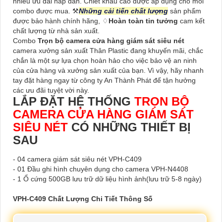
nhiều ưu đãi hấp dẫn. Chiết khấu cao được áp dụng cho mỗi
combo được mua. ⚒
Những cải tiến chất lượng
sản phẩm
được bảo hành chính hãng, ♢
Hoàn toàn tin tưởng
cam kết
chất lượng từ nhà sản xuất.
Combo
Trọn bộ camera cửa hàng giám sát siêu nét
camera xưởng sản xuất Thân Plastic đang khuyến mãi, chắc
chắn là một sự lựa chọn hoàn hảo cho việc bảo vệ an ninh
của cửa hàng và xưởng sản xuất của bạn. Vì vậy, hãy nhanh
tay đặt hàng ngay từ công ty An Thành Phát để tận hưởng
các ưu đãi tuyệt vời này.
LẮP ĐẶT HỆ THỐNG
TRỌN BỘ
CAMERA CỬA HÀNG GIÁM SÁT
SIÊU NÉT
CÓ NHỮNG THIẾT BỊ
SAU
- 04 camera giám sát siêu nét VPH-C409
- 01 Đầu ghi hình chuyên dụng cho camera VPH-N4408
- 1 Ổ cứng 500GB lưu trữ dữ liệu hình ảnh(lưu trữ 5-8 ngày)
VPH-C409 Chất Lượng Chi Tiết Thông Số