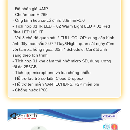
- Độ phân giải 4MP
- Chuẩn nén H.265
- Ống kính tiêu cự cố định: 3.6mm/F1.0
- Tích hợp 01 IR LED + 02 Warm Light LED + 02 Red
Blue LED LIGHT
- Với 3 chế độ quan sát: * FULL COLOR: cung cấp hình
ảnh đầy màu sắc 24/7 * Day&Night: quan sát ngày đêm
với tầm xa hồng ngoại 30m * Schedule: Cài đặt ánh
sáng theo lịch trình
- Tích hợp 01 khe cắm thẻ nhớ micro SD, dung lượng
tối đa 256GB
- Tích hợp microphone và loa chống nhiễu
- Hỗ trợ lưu trữ sự kiện Cloud Dropbox
- Hỗ trợ tên miền VANTECHDNS, P2P miễn phí
- Chống nước IP66