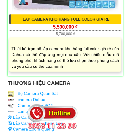
LẮP CAMERA KHO HÀNG FULL COLOR GIÁ RẺ
5,500,000 ₫
5,700,000 ₫
Thiết kế trọn bộ lắp camera kho hàng full color giá rẻ của
Dahua có thể đáp ứng mọi nhu cầu. Với nhiều mẫu mã
phong phú, khách hàng có thể lựa chọn theo phong cách
và yêu cầu cụ thể của mình
THƯƠNG HIỆU CAMERA
Bộ Camera Quan Sát
camera Dahua
Camera HIKVISON
camera KBvision
️🎤️
Lắp Camera Có Thu Âm
📶
Lắp Camera IP Không Dây
🕵️
Camera Zoom Quang