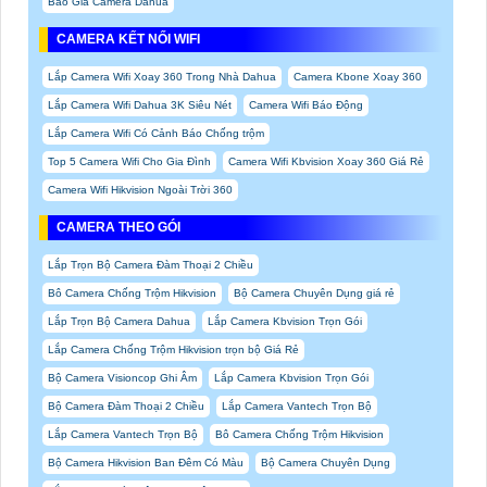
Báo Giá Camera Dahua
CAMERA KẾT NỐI WIFI
Lắp Camera Wifi Xoay 360 Trong Nhà Dahua
Camera Kbone Xoay 360
Lắp Camera Wifi Dahua 3K Siêu Nét
Camera Wifi Báo Động
Lắp Camera Wifi Có Cảnh Báo Chống trộm
Top 5 Camera Wifi Cho Gia Đình
Camera Wifi Kbvision Xoay 360 Giá Rẻ
Camera Wifi Hikvision Ngoài Trời 360
CAMERA THEO GÓI
Lắp Trọn Bộ Camera Đàm Thoại 2 Chiều
Bô Camera Chống Trộm Hikvision
Bộ Camera Chuyên Dụng giá rẻ
Lắp Trọn Bộ Camera Dahua
Lắp Camera Kbvision Trọn Gói
Lắp Camera Chống Trộm Hikvision trọn bộ Giá Rẻ
Bộ Camera Visioncop Ghi Âm
Lắp Camera Kbvision Trọn Gói
Bộ Camera Đàm Thoại 2 Chiều
Lắp Camera Vantech Trọn Bộ
Lắp Camera Vantech Trọn Bộ
Bô Camera Chống Trộm Hikvision
Bộ Camera Hikvision Ban Đêm Có Màu
Bộ Camera Chuyên Dụng