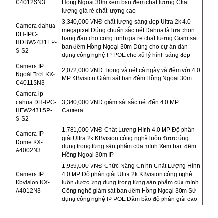
C4012SN3
Hồng Ngoại 30m xem ban đêm chất lượng Chất
lượng giá rẻ chất lượng cao
3,340,000 VNĐ chất lượng sáng đẹp Ultra 2k 4.0
Camera dahua
megapixel Đúng chuẩn sắc nét Dahua là lựa chọn
DH-IPC-
hàng đầu cho công trình giá rẻ chất lượng Giám sát
HDBW2431EP-
ban đêm Hồng Ngoại 30m Dùng cho dự án dân
S-S2
dụng công nghệ IP POE cho xử lý hình sáng đẹp
Camera IP
2,072,000 VNĐ Trong và nét cả ngày và đêm với 4.0
Ngoài Trời KX-
MP KBvision Giám sát ban đêm Hồng Ngoại 30m
C4011SN3
Camera ip
dahua DH-IPC-
3,340,000 VNĐ giám sát sắc nét đến 4.0 MP
HFW2431SP-
Camera
S-S2
1,781,000 VNĐ Chất Lượng Hình 4.0 MP Độ phân
Camera IP
giải Ultra 2k KBvision công nghệ luôn được ứng
Dome KX-
dụng trong từng sản phẩm của mình Xem ban đêm
A4002N3
Hồng Ngoại 30m IP
1,939,000 VNĐ Chức Năng Chính Chất Lượng Hình
Camera IP
4.0 MP Độ phân giải Ultra 2k KBvision công nghệ
Kbvision KX-
luôn được ứng dụng trong từng sản phẩm của mình
A4012N3
Công nghệ giám sát ban đêm Hồng Ngoại 30m Sử
dụng công nghệ IP POE Đảm bảo độ phân giải cao