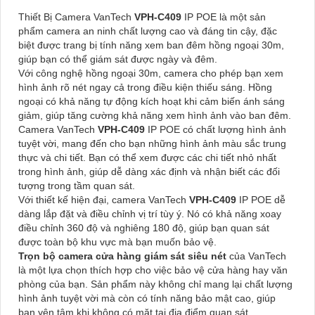
Thiết Bị Camera VanTech
VPH-C409
IP POE là một sản
phẩm camera an ninh chất lượng cao và đáng tin cậy, đặc
biệt được trang bị tính năng xem ban đêm hồng ngoại 30m,
giúp bạn có thể giám sát được ngày và đêm.
Với công nghệ hồng ngoại 30m, camera cho phép bạn xem
hình ảnh rõ nét ngay cả trong điều kiện thiếu sáng. Hồng
ngoại có khả năng tự động kích hoạt khi cảm biến ánh sáng
giảm, giúp tăng cường khả năng xem hình ảnh vào ban đêm.
Camera VanTech
VPH-C409
IP POE có chất lượng hình ảnh
tuyệt vời, mang đến cho bạn những hình ảnh màu sắc trung
thực và chi tiết. Bạn có thể xem được các chi tiết nhỏ nhất
trong hình ảnh, giúp dễ dàng xác định và nhận biết các đối
tượng trong tầm quan sát.
Với thiết kế hiện đại, camera VanTech
VPH-C409
IP POE dễ
dàng lắp đặt và điều chỉnh vị trí tùy ý. Nó có khả năng xoay
điều chỉnh 360 độ và nghiêng 180 độ, giúp bạn quan sát
được toàn bộ khu vực mà bạn muốn bảo vệ.
Trọn bộ camera cửa hàng giám sát siêu nét
của VanTech
là một lựa chọn thích hợp cho việc bảo vệ cửa hàng hay văn
phòng của bạn. Sản phẩm này không chỉ mang lại chất lượng
hình ảnh tuyệt vời mà còn có tính năng bảo mật cao, giúp
bạn yên tâm khi không có mặt tại địa điểm quan sát.