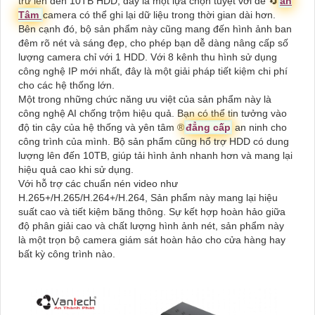
trữ lên đến 10TB HDD, đây là một lựa chọn tuyệt vời để 🔄
an
Tâm
camera có thể ghi lại dữ liệu trong thời gian dài hơn.
Bên cạnh đó, bộ sản phẩm này cũng mang đến hình ảnh ban
đêm rõ nét và sáng đẹp, cho phép bạn dễ dàng nâng cấp số
lượng camera chỉ với 1 HDD. Với 8 kênh thu hình sử dụng
công nghệ IP mới nhất, đây là một giải pháp tiết kiệm chi phí
cho các hệ thống lớn.
Một trong những chức năng ưu việt của sản phẩm này là
công nghệ AI chống trộm hiệu quả. Bạn có thể tin tưởng vào
độ tin cậy của hệ thống và yên tâm ®️
đẳng cấp
an ninh cho
công trình của mình. Bộ sản phẩm cũng hổ trợ HDD có dung
lượng lên đến 10TB, giúp tải hình ảnh nhanh hơn và mang lại
hiệu quả cao khi sử dụng.
Với hỗ trợ các chuẩn nén video như
H.265+/H.265/H.264+/H.264, Sản phẩm này mang lại hiệu
suất cao và tiết kiệm băng thông. Sự kết hợp hoàn hảo giữa
độ phân giải cao và chất lượng hình ảnh nét, sản phẩm này
là một trọn bộ camera giám sát hoàn hảo cho cửa hàng hay
bất kỳ công trình nào.