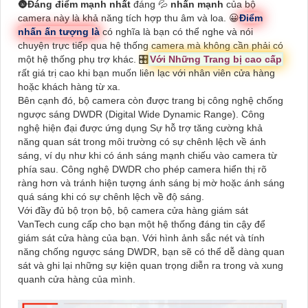
🌚
Đáng điểm mạnh nhất
đáng 💦
nhấn mạnh
của bộ
camera này là khả năng tích hợp thu âm và loa. 😀
Điểm
nhấn ấn tượng là
có nghĩa là bạn có thể nghe và nói
chuyện trực tiếp qua hệ thống camera mà không cần phải có
một hệ thống phụ trợ khác. 🎛
Với Những Trang bị cao cấp
rất giá trị cao khi bạn muốn liên lạc với nhân viên cửa hàng
hoặc khách hàng từ xa.
Bên cạnh đó, bộ camera còn được trang bị công nghệ chống
ngược sáng DWDR (Digital Wide Dynamic Range). Công
nghệ hiện đại được ứng dụng Sự hỗ trợ tăng cường khả
năng quan sát trong môi trường có sự chênh lệch về ánh
sáng, ví dụ như khi có ánh sáng mạnh chiếu vào camera từ
phía sau. Công nghệ DWDR cho phép camera hiển thị rõ
ràng hơn và tránh hiện tượng ánh sáng bị mờ hoặc ánh sáng
quá sáng khi có sự chênh lệch về độ sáng.
Với đầy đủ bộ trọn bộ, bộ camera cửa hàng giám sát
VanTech cung cấp cho bạn một hệ thống đáng tin cậy để
giám sát cửa hàng của bạn. Với hình ảnh sắc nét và tính
năng chống ngược sáng DWDR, bạn sẽ có thể dễ dàng quan
sát và ghi lại những sự kiện quan trọng diễn ra trong và xung
quanh cửa hàng của mình.