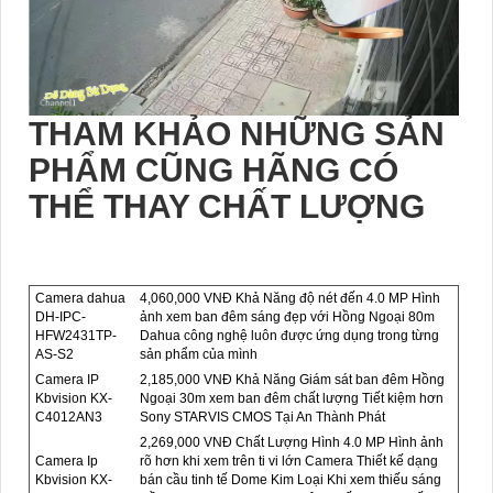
THAM KHẢO NHỮNG SẢN
PHẨM CŨNG HÃNG CÓ
THỂ THAY CHẤT LƯỢNG
Camera dahua
4,060,000 VNĐ Khả Năng độ nét đến 4.0 MP Hình
DH-IPC-
ảnh xem ban đêm sáng đẹp với Hồng Ngoại 80m
HFW2431TP-
Dahua công nghệ luôn được ứng dụng trong từng
AS-S2
sản phẩm của mình
Camera IP
2,185,000 VNĐ Khả Năng Giám sát ban đêm Hồng
Kbvision KX-
Ngoại 30m xem ban đêm chất lượng Tiết kiệm hơn
C4012AN3
Sony STARVIS CMOS Tại An Thành Phát
2,269,000 VNĐ Chất Lượng Hình 4.0 MP Hình ảnh
Camera Ip
rõ hơn khi xem trên ti vi lớn Camera Thiết kế dạng
Kbvision KX-
bán cầu tinh tế Dome Kim Loại Khi xem thiếu sáng