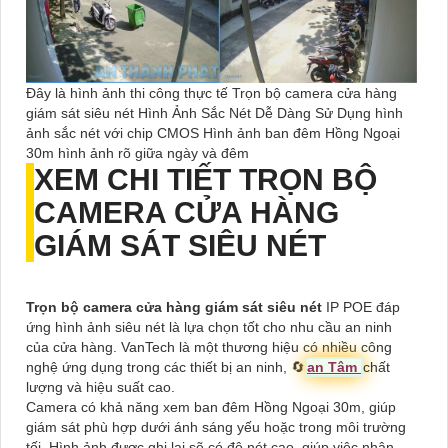
Đây là hình ảnh thi công thực tế Trọn bộ camera cửa hàng
giám sát siêu nét Hình Ảnh Sắc Nét Dễ Dàng Sử Dụng hình
ảnh sắc nét với chip CMOS Hình ảnh ban đêm Hồng Ngoại
30m hình ảnh rõ giữa ngày và đêm
XEM CHI TIẾT
TRỌN BỘ
CAMERA CỬA HÀNG
GIÁM SÁT SIÊU NÉT
Trọn bộ camera cửa hàng giám sát siêu nét
IP POE đáp
ứng hình ảnh siêu nét là lựa chọn tốt cho nhu cầu an ninh
của cửa hàng. VanTech là một thương hiệu có nhiều công
nghệ ứng dụng trong các thiết bị an ninh, 🔄
an Tâm
chất
lượng và hiệu suất cao.
Camera có khả năng xem ban đêm Hồng Ngoại 30m, giúp
giám sát phù hợp dưới ánh sáng yếu hoặc trong môi trường
tối. Hình ảnh được ghi lại sẽ có độ nét cao, giúp việc nhận