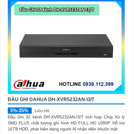
được đánh giá cao với độ phân giải cao, tính năng thông minh
và độ tin cậy.💖
5:
Nếu bạn muốn tìm camera Dahua giá rẻ, bạn
có thể tham khảo trên các website thương mại điện tử hoặc tại
các cửa hàng điện tử.
Hy vọng rằng những thông tin trên sẽ giúp bạn chọn lựa được
Camera Dahua chính hãng, giá rẻ và chất lượng. Nếu bạn có
thêm câu hỏi hoặc cần tư vấn thêm, đừng ngần ngại để lại Cung
cấp cho công trình biết.
'
ĐẦU GHI DAHUA DH-XVR5232AN-I3/T
5%-35%
Liên Hệ
Đầu Ghi 32 kênh DH-XVR5232AN-I3/T tích hợp Chíp Xử lý
SMD PLUS chất lượng ghi hình HD FULL HD 1080P. Hỗ trợ
16TB HDD, phát hiện dáng người AI nhận diện khuôn mặt