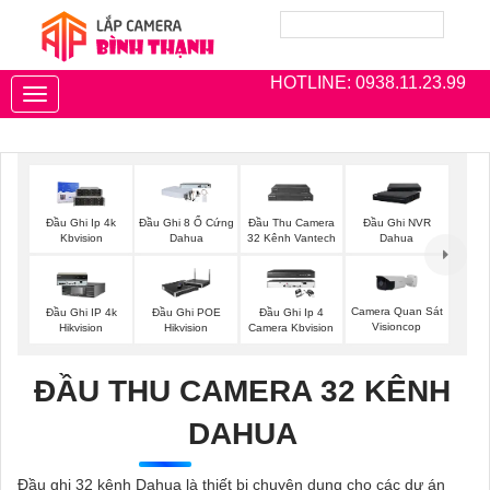
HOTLINE: 0938.11.23.99
Toggle
navigation
Đầu Ghi Ip 4k
Đầu Ghi 8 Ổ Cứng
Đầu Thu Camera
Đầu Ghi NVR
Kbvision
Dahua
32 Kênh Vantech
Dahua
Camera Quan Sát
Đầu Ghi IP 4k
Đầu Ghi POE
Đầu Ghi Ip 4
Visioncop
Hikvision
Hikvision
Camera Kbvision
ĐẦU THU CAMERA 32 KÊNH
DAHUA
Đầu ghi 32 kênh Dahua là thiết bị chuyên dụng cho các dự án