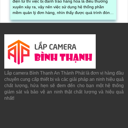
điện tử thì việc bị đánh tráo hàng hóa là điều thường
xuyên xảy ra, vậy nên việc sử dụng hệ thống phần
mềm quản lý đơn hàng, nhìn thấy được quá trình đóng
gói hàng hóa, kèm theo đấy là quy trình đóng gói cũng
được ghi lại một cách dễ dàng
Lắp camera Bình Thạnh An Thành Phát là đơn vị hàng đầu
chuyên cung cấp thiết bị và các giải pháp an ninh hiệu quả
chất lượng, hứa hẹn sẽ đem đến cho bạn một hệ thống
giám sát và bảo vệ an ninh thật chất lượng và hiệu quả
nhất!