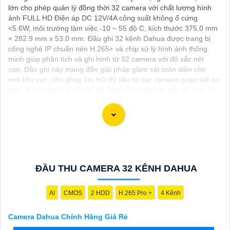
lớn cho phép quản lý đồng thời 32 camera với chất lượng hình
ảnh FULL HD Điện áp DC 12V/4A công suất không ổ cứng
<5.6W, môi trường làm việc -10 ~ 55 độ C, kích thước 375.0 mm
× 282.9 mm x 53.0 mm. Đầu ghi 32 kênh Dahua được trang bị
công nghệ IP chuẩn nén H.265+ và chip xử lý hình ảnh thông
minh giúp phân tích và ghi hình từ 32 camera với độ sắc nét
cao. Đầu ghi này mang đến giải pháp giám sát toàn diện cho
mọi khu vực, cho phép lưu trữ dữ liệu từ các camera quan sát an
ninh. Người quản lý có thể dễ dàng theo dõi trực tiếp và xem lại
lịch sử ghi hình bất kỳ lúc nào.
Dạ chắc chắn, đây là tư vấn của tôi về Camera Dahua chính
hãng giá rẻ và chất lượng:
ĐẦU THU CAMERA 32 KÊNH DAHUA
1:
Camera Dahua là một thương hiệu nổi tiếng về sản phẩm an
ninh và giám sát.⚒
2:
Để Hoàn toàn tin cậy mua Camera Dahua
chính hãng, bạn nên mua từ các cửa hàng uy tín hoặc các đại lý
AI
CMOS
2 HDD
H.265 Pro +
4 Kênh
chính thức của Dahua.☄️
3:
Mức giá của Camera Dahua có thể
thay đổi tùy vào model và chức năng của camera. Bạn nên tìm
Camera Dahua Chính Hãng Giá Rẻ
hiểu kỹ trước khi đầu tư.🎖️
4:
Chất lượng của Camera Dahua