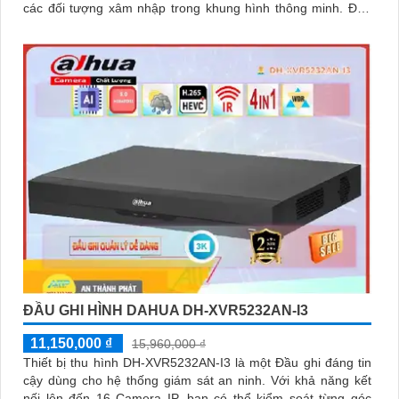
các đối tượng xâm nhập trong khung hình thông minh. Đầu
ghi đem lại sự nổi bật như hỗ trợ kết nối 2 HDD, khả năng mở
rộng thêm 16 kênh IP đáp ứng nhu cầu dễ dàng
ĐẦU GHI HÌNH DAHUA DH-XVR5232AN-I3
11,150,000 ₫
15,960,000 ₫
Thiết bị thu hình DH-XVR5232AN-I3 là một Đầu ghi đáng tin
cậy dùng cho hệ thống giám sát an ninh. Với khả năng kết
nối lên đến 16 Camera IP, bạn có thể kiểm soát từng góc