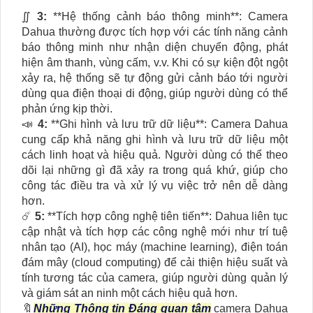
∬
3:
**Hệ thống cảnh báo thông minh**: Camera
Dahua thường được tích hợp với các tính năng cảnh
báo thông minh như nhận diện chuyển động, phát
hiện âm thanh, vùng cấm, v.v. Khi có sự kiện đột ngột
xảy ra, hệ thống sẽ tự động gửi cảnh báo tới người
dùng qua điện thoại di động, giúp người dùng có thể
phản ứng kịp thời.
📣
4:
**Ghi hình và lưu trữ dữ liệu**: Camera Dahua
cung cấp khả năng ghi hình và lưu trữ dữ liệu một
cách linh hoạt và hiệu quả. Người dùng có thể theo
dõi lại những gì đã xảy ra trong quá khứ, giúp cho
công tác điều tra và xử lý vụ việc trở nên dễ dàng
hơn.
☄️
5:
**Tích hợp công nghệ tiên tiến**: Dahua liên tục
cập nhật và tích hợp các công nghệ mới như trí tuệ
nhân tạo (AI), học máy (machine learning), điện toán
đám mây (cloud computing) để cải thiện hiệu suất và
tính tương tác của camera, giúp người dùng quản lý
và giám sát an ninh một cách hiệu quả hơn.
🔖
Những Thông tin Đáng quan tâm
camera Dahua