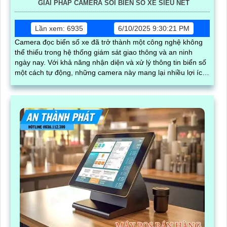
GIẢI PHÁP CAMERA SOI BIỂN SỐ XE SIÊU NÉT
Lần xem: 6935
6/10/2025 9:30:21 PM
Camera đọc biển số xe đã trở thành một công nghệ không
thể thiếu trong hệ thống giám sát giao thông và an ninh
ngày nay. Với khả năng nhận diện và xử lý thông tin biển số
một cách tự động, những camera này mang lại nhiều lợi ích
đáng kể, từ việc quản lý phương tiện đến việc nâng cao hiệu
quả an ninh