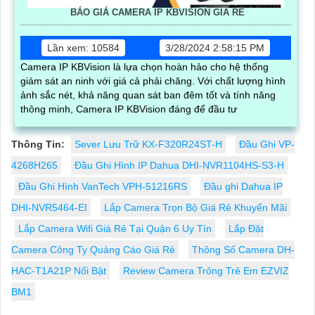
BÁO GIÁ CAMERA IP KBVISION GIÁ RÈ
Lần xem: 10584
3/28/2024 2:58:15 PM
Camera IP KBVision là lựa chọn hoàn hảo cho hệ thống
giám sát an ninh với giá cả phải chăng. Với chất lượng hình
ảnh sắc nét, khả năng quan sát ban đêm tốt và tính năng
thông minh, Camera IP KBVision đáng để đầu tư
Thông Tin:
Sever Lưu Trữ KX-F320R24ST-H
Đầu Ghi VP-
4268H265
Đầu Ghi Hình IP Dahua DHI-NVR1104HS-S3-H
Đầu Ghi Hình VanTech VPH-51216RS
Đầu ghi Dahua IP
DHI-NVR5464-EI
Lắp Camera Trọn Bộ Giá Rẻ Khuyến Mãi
Lắp Camera Wifi Giá Rẻ Tại Quận 6 Uy Tín
Lắp Đặt
Camera Công Ty Quảng Cáo Giá Rẻ
Thông Số Camera DH-
HAC-T1A21P Nổi Bật
Review Camera Trông Trẻ Em EZVIZ
BM1