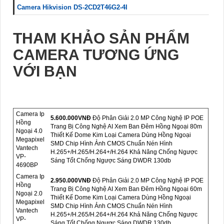
Camera Hikvision DS-2CD2T46G2-4I
THAM KHẢO SẢN PHẨM
CAMERA TƯƠNG ỨNG
VỚI BẠN
Camera Ip
5.600.000VNÐ
Độ Phân Giải 2.0 MP Công Nghệ IP POE
Hồng
Trang Bị Công Nghệ AI Xem Ban Đêm Hồng Ngoại 80m
Ngoại 4.0
Thiết Kế Dome Kim Loại Camera Dùng Hồng Ngoại
Megapixel
SMD Chip Hình Ảnh CMOS Chuẩn Nén Hình
Vantech
H.265+/H.265/H.264+/H.264 Khả Năng Chống Ngược
VP-
Sáng Tốt Chống Ngược Sáng DWDR 130db
4690BP
Camera Ip
2.950.000VNÐ
Độ Phân Giải 2.0 MP Công Nghệ IP POE
Hồng
Trang Bị Công Nghệ AI Xem Ban Đêm Hồng Ngoại 60m
Ngoại 2.0
Thiết Kế Dome Kim Loại Camera Dùng Hồng Ngoại
Megapixel
SMD Chip Hình Ảnh CMOS Chuẩn Nén Hình
Vantech
H.265+/H.265/H.264+/H.264 Khả Năng Chống Ngược
VP-
Sáng Tốt Chống Ngược Sáng DWDR 130db