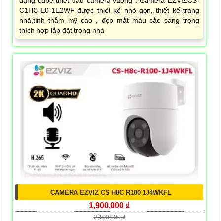
dạng cube thiết đầu camera vuông . Camera EZVIZCS-
C1HC-E0-1E2WF được thiết kế nhỏ gọn, thiết kế trang
nhã,tính thẫm mỹ cao , đẹp mắt màu sắc sang trọng
thích hợp lắp đặt trong nhà
CAMERA EZVIZ CS H8C R100 1J4WKFL
1,900,000 ₫
2,100,000 ₫