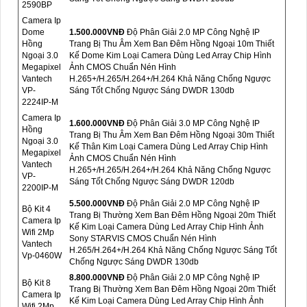
2590BP
Camera Ip
Dome
1.500.000VNÐ
Độ Phân Giải 2.0 MP Công Nghệ IP
Hồng
Trang Bị Thu Âm Xem Ban Đêm Hồng Ngoại 10m Thiết
Ngoại 3.0
Kế Dome Kim Loại Camera Dùng Led Array Chip Hình
Megapixel
Ảnh CMOS Chuẩn Nén Hình
Vantech
H.265+/H.265/H.264+/H.264 Khả Năng Chống Ngược
VP-
Sáng Tốt Chống Ngược Sáng DWDR 130db
2224IP-M
Camera Ip
1.600.000VNÐ
Độ Phân Giải 3.0 MP Công Nghệ IP
Hồng
Trang Bị Thu Âm Xem Ban Đêm Hồng Ngoại 30m Thiết
Ngoại 3.0
Kế Thân Kim Loại Camera Dùng Led Array Chip Hình
Megapixel
Ảnh CMOS Chuẩn Nén Hình
Vantech
H.265+/H.265/H.264+/H.264 Khả Năng Chống Ngược
VP-
Sáng Tốt Chống Ngược Sáng DWDR 120db
2200IP-M
5.500.000VNÐ
Độ Phân Giải 2.0 MP Công Nghệ IP
Bộ Kit 4
Trang Bị Thường Xem Ban Đêm Hồng Ngoại 20m Thiết
Camera Ip
Kế Kim Loại Camera Dùng Led Array Chip Hình Ảnh
Wifi 2Mp
Sony STARVIS CMOS Chuẩn Nén Hình
Vantech
H.265/H.264+/H.264 Khả Năng Chống Ngược Sáng Tốt
Vp-0460W
Chống Ngược Sáng DWDR 130db
8.800.000VNÐ
Độ Phân Giải 2.0 MP Công Nghệ IP
Bộ Kit 8
Trang Bị Thường Xem Ban Đêm Hồng Ngoại 20m Thiết
Camera Ip
Kế Kim Loại Camera Dùng Led Array Chip Hình Ảnh
Wifi 2Mp