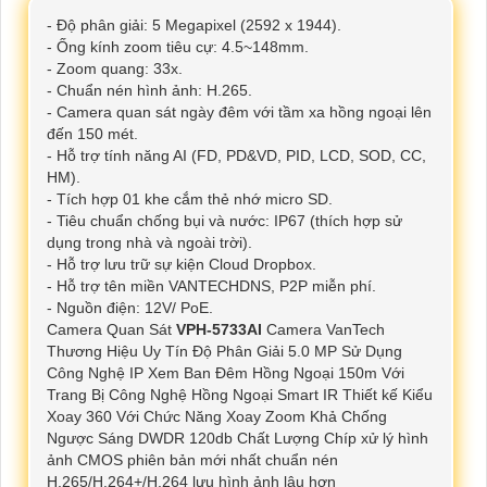
- Độ phân giải: 5 Megapixel (2592 x 1944).
- Ống kính zoom tiêu cự: 4.5~148mm.
- Zoom quang: 33x.
- Chuẩn nén hình ảnh: H.265.
- Camera quan sát ngày đêm với tầm xa hồng ngoại lên
đến 150 mét.
- Hỗ trợ tính năng AI (FD, PD&VD, PID, LCD, SOD, CC,
HM).
- Tích hợp 01 khe cắm thẻ nhớ micro SD.
- Tiêu chuẩn chống bụi và nước: IP67 (thích hợp sử
dụng trong nhà và ngoài trời).
- Hỗ trợ lưu trữ sự kiện Cloud Dropbox.
- Hỗ trợ tên miền VANTECHDNS, P2P miễn phí.
- Nguồn điện: 12V/ PoE.
Camera Quan Sát
VPH-5733AI
Camera VanTech
Thương Hiệu Uy Tín Độ Phân Giải 5.0 MP Sử Dụng
Công Nghệ IP Xem Ban Đêm Hồng Ngoại 150m Với
Trang Bị Công Nghệ Hồng Ngoại Smart IR Thiết kế Kiểu
Xoay 360 Với Chức Năng Xoay Zoom Khả Chống
Ngược Sáng DWDR 120db Chất Lượng Chíp xử lý hình
ảnh CMOS phiên bản mới nhất chuẩn nén
H.265/H.264+/H.264 lưu hình ảnh lâu hơn