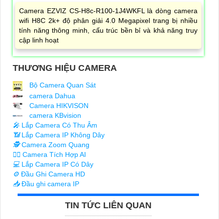
Camera EZVIZ CS-H8c-R100-1J4WKFL là dòng camera
wifi H8C 2k+ độ phân giải 4.0 Megapixel trang bị nhiều
tính năng thông minh, cấu trúc bền bỉ và khả năng truy
cập linh hoạt
THƯƠNG HIỆU CAMERA
Bộ Camera Quan Sát
camera Dahua
Camera HIKVISON
camera KBvision
️🎤️
Lắp Camera Có Thu Âm
📶
Lắp Camera IP Không Dây
🕵️
Camera Zoom Quang
🧛‍♀️
Camera Tích Hợp AI
💻
Lắp Camera IP Có Dây
⚙️
Đầu Ghi Camera HD
📥
Đầu ghi camera IP
TIN TỨC LIÊN QUAN