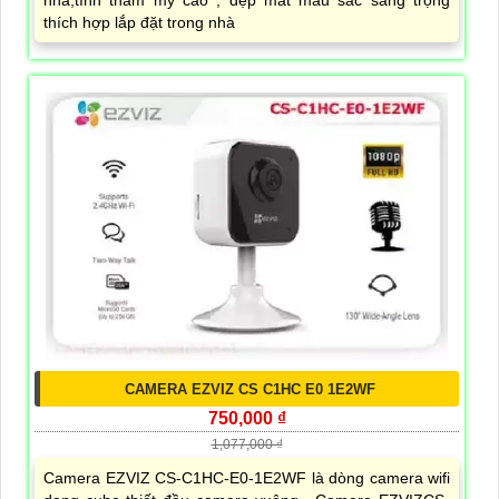
nhã,tính thẫm mỹ cao , đẹp mắt màu sắc sang trọng
thích hợp lắp đặt trong nhà
CAMERA EZVIZ CS C1HC E0 1E2WF
750,000 ₫
1,077,000 ₫
Camera EZVIZ CS-C1HC-E0-1E2WF là dòng camera wifi