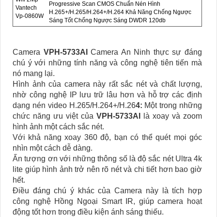
Progressive Scan CMOS Chuẩn Nén Hình
Vantech
H.265+/H.265/H.264+/H.264 Khả Năng Chống Ngược
Vp-0860W
Sáng Tốt Chống Ngược Sáng DWDR 120db
Camera
VPH-5733AI
Camera An Ninh thực sự đáng
chú ý với những tính năng và công nghệ tiên tiến mà
nó mang lại.
Hình ảnh của camera này rất sắc nét và chất lượng,
nhờ công nghệ IP lưu trữ lâu hơn và hỗ trợ các định
dạng nén video H.265/H.264+/H.26
4:
Một trong những
chức năng ưu việt của
VPH-5733AI
là xoay và zoom
hình ảnh một cách sắc nét.
Với khả năng xoay 360 độ, bạn có thể quét mọi góc
nhìn một cách dễ dàng.
Ấn tượng ơn với những thông số là độ sắc nét Ultra 4k
lite giúp hình ảnh trở nên rõ nét và chi tiết hơn bao giờ
hết.
Điều đáng chú ý khác của Camera này là tích hợp
công nghệ Hồng Ngoại Smart IR, giúp camera hoạt
động tốt hơn trong điều kiện ánh sáng thiếu.