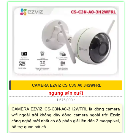
CAMERA EZVIZ CS C3N A0 3H2WFRL
ngung s₫n xu₫t
1,675,000 ₫
CAMERA EZVIZ CS-C3N-A0-3H2WFRL là dòng camera
wifi ngoài trời không dây dòng camera ngoài trời Ezviz
công nghệ mới nhất có độ phân giải lên đến 2 megapixel,
hỗ trợ quan sát cả...