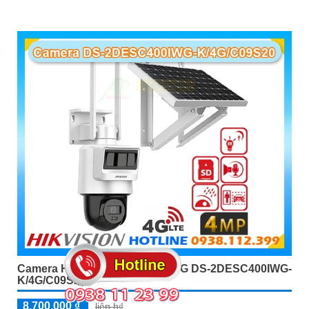
Camera HIKVISION Dung SIM 4G DS-2DESC400IWG-
K/4G/C09S20
8,700,000 ₫
liên h₫