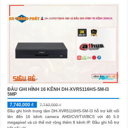
ĐẦU GHI HÌNH 16 KÊNH DH-XVR5116HS-5M-I3
5MP
7,740,000 ₫
7,740,000 ₫
Đầu ghi hình trung tâm DH-XVR5116HS-5M-I3 hỗ trợ kết nối
lên đến 16 kênh camera AHD/CVI/TVI/BCS với độ 5.0
megapixel và có thể mở rộng thêm 8 kênh IP. Đầu ghi hỗ trợ