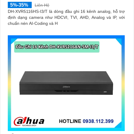
5%-35%
Liên Hệ
DH-XVR5116HS-I3/T là dòng đầu ghi 16 kênh analog, hỗ trợ
định dạng camera như HDCVI, TVI, AHD, Analog và IP, với
chuẩn nén AI-Coding và H