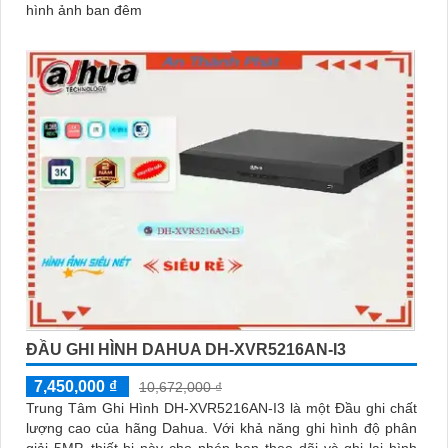
hình ảnh ban đêm
ĐẦU GHI HÌNH DAHUA DH-XVR5216AN-I3
7,450,000 ₫
10,672,000 ₫
Trung Tâm Ghi Hình DH-XVR5216AN-I3 là một Đầu ghi chất
lượng cao của hãng Dahua. Với khả năng ghi hình độ phân
giải 5MP, thiết bị này cho phép bạn theo dõi và ghi lại hình