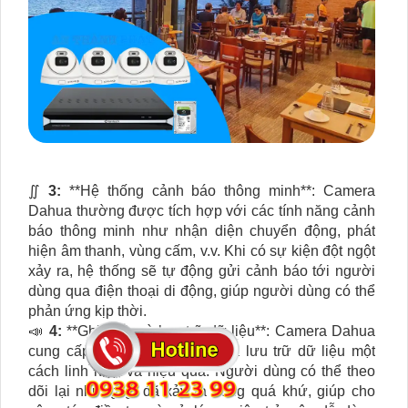
∬
3:
**Hệ thống cảnh báo thông minh**: Camera
Dahua thường được tích hợp với các tính năng cảnh
báo thông minh như nhận diện chuyển động, phát
hiện âm thanh, vùng cấm, v.v. Khi có sự kiện đột ngột
xảy ra, hệ thống sẽ tự động gửi cảnh báo tới người
dùng qua điện thoại di động, giúp người dùng có thể
phản ứng kịp thời.
📣
4:
**Ghi hình và lưu trữ dữ liệu**: Camera Dahua
cung cấp khả năng ghi hình và lưu trữ dữ liệu một
cách linh hoạt và hiệu quả. Người dùng có thể theo
dõi lại những gì đã xảy ra trong quá khứ, giúp cho