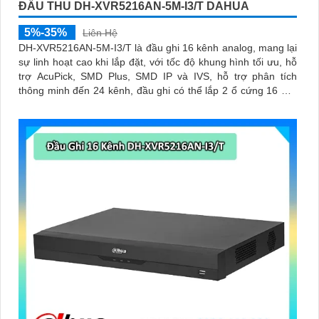
ĐẦU THU DH-XVR5216AN-5M-I3/T DAHUA
5%-35%
Liên Hệ
DH-XVR5216AN-5M-I3/T là đầu ghi 16 kênh analog, mang lại
sự linh hoạt cao khi lắp đặt, với tốc độ khung hình tối ưu, hỗ
trợ AcuPick, SMD Plus, SMD IP và IVS, hỗ trợ phân tích
thông minh đến 24 kênh, đầu ghi có thể lắp 2 ổ cứng 16 TB,
chuẩn nén AI-Coding và H