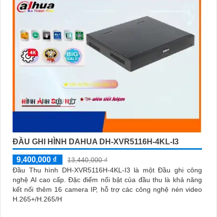
và độ tin cậy.💖
5:
Nếu bạn muốn tìm camera Dahua giá rẻ, bạn
có thể tham khảo trên các website thương mại điện tử hoặc tại
các cửa hàng điện tử.
Hy vọng rằng những thông tin trên sẽ giúp bạn chọn lựa được
Camera Dahua chính hãng, giá rẻ và chất lượng. Nếu bạn có
thêm câu hỏi hoặc cần tư vấn thêm, đừng ngần ngại để lại Cung
cấp cho công trình biết.
ĐẦU GHI HÌNH DAHUA DH-XVR5116H-4KL-I3
'
9,400,000 ₫
13,440,000 ₫
Đầu Thu hình DH-XVR5116H-4KL-I3 là một Đầu ghi công
nghệ AI cao cấp. Đặc điểm nổi bật của đầu thu là khả năng
kết nối thêm 16 camera IP, hỗ trợ các công nghệ nén video
H.265+/H.265/H