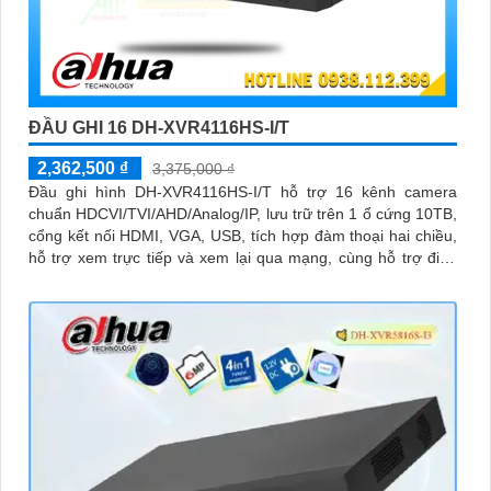
ĐẦU GHI 16 DH-XVR4116HS-I/T
2,362,500 ₫
3,375,000 ₫
Đầu ghi hình DH-XVR4116HS-I/T hỗ trợ 16 kênh camera
chuẩn HDCVI/TVI/AHD/Analog/IP, lưu trữ trên 1 ổ cứng 10TB,
cổng kết nối HDMI, VGA, USB, tích hợp đàm thoại hai chiều,
hỗ trợ xem trực tiếp và xem lại qua mạng, cùng hỗ trợ điều
khiển quay quét 3D thông minh.