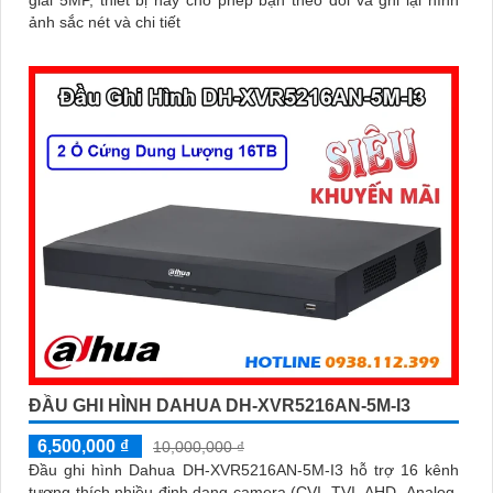
ảnh sắc nét và chi tiết
ĐẦU GHI HÌNH DAHUA DH-XVR5216AN-5M-I3
6,500,000 ₫
10,000,000 ₫
Đầu ghi hình Dahua DH-XVR5216AN-5M-I3 hỗ trợ 16 kênh
tương thích nhiều định dạng camera (CVI, TVI, AHD, Analog,