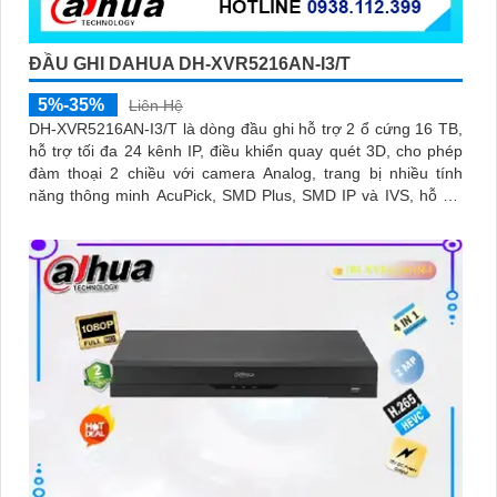
ĐẦU GHI DAHUA DH-XVR5216AN-I3/T
5%-35%
Liên Hệ
DH-XVR5216AN-I3/T là dòng đầu ghi hỗ trợ 2 ổ cứng 16 TB,
hỗ trợ tối đa 24 kênh IP, điều khiển quay quét 3D, cho phép
đàm thoại 2 chiều với camera Analog, trang bị nhiều tính
năng thông minh AcuPick, SMD Plus, SMD IP và IVS, hỗ trợ
phát hiện và nhận diện khuôn mặt, tối ưu giám sát và báo
động giả