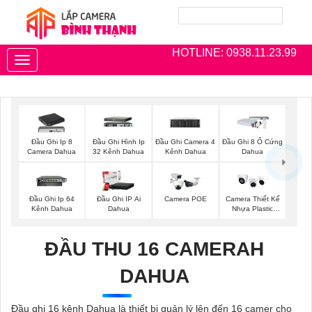
HOTLINE: 0938.11.23.99
Toggle
navigation
Đầu Ghi Ip 8
Đầu Ghi Hình Ip
Đầu Ghi Camera 4
Đầu Ghi 8 Ổ Cứng
Camera Dahua
32 Kênh Dahua
Kênh Dahua
Dahua
Đầu Ghi Ip 64
Đầu Ghi IP Ai
Camera POE
Camera Thiết Kế
Kênh Dahua
Dahua
Nhựa Plastic
Kbvision
ĐẦU THU 16 CAMERAH
DAHUA
Đầu ghi 16 kênh Dahua là thiết bị quản lý lên đến 16 camer cho