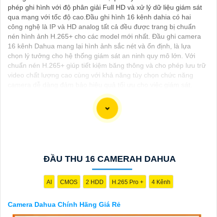
phép ghi hình với độ phân giải Full HD và xử lý dữ liệu giám sát
qua mạng với tốc độ cao.Đầu ghi hình 16 kênh dahia có hai
công nghệ là IP và HD analog tất cả đều được trang bị chuẩn
nén hình ảnh H.265+ cho các model mới nhất. Đầu ghi camera
16 kênh Dahua mang lại hình ảnh sắc nét và ổn định, là lựa
chọn lý tưởng cho hệ thống giám sát an ninh quy mô lớn. Với
chuẩn nén H.265+ giúp tiết kiệm băng thông và cho phép lưu trữ
video chất lượng cao cùng với khả năng tùy chọn chức năng
camera dễ dàng đảm bảo hiệu quả tối ưu cho việc giám sát.
Dạ chắc chắn, đây là tư vấn của tôi về Camera Dahua chính
hãng giá rẻ và chất lượng:
1:
Camera Dahua là một thương hiệu nổi tiếng về sản phẩm an
ĐẦU THU 16 CAMERAH DAHUA
ninh và giám sát.⚒
2:
Để Hoàn toàn tin cậy mua Camera Dahua
chính hãng, bạn nên mua từ các cửa hàng uy tín hoặc các đại lý
chính thức của Dahua.☄️
3:
Mức giá của Camera Dahua có thể
AI
CMOS
2 HDD
H.265 Pro +
4 Kênh
thay đổi tùy vào model và chức năng của camera. Bạn nên tìm
hiểu kỹ trước khi đầu tư.🎖️
4:
Chất lượng của Camera Dahua
Camera Dahua Chính Hãng Giá Rẻ
được đánh giá cao với độ phân giải cao, tính năng thông minh