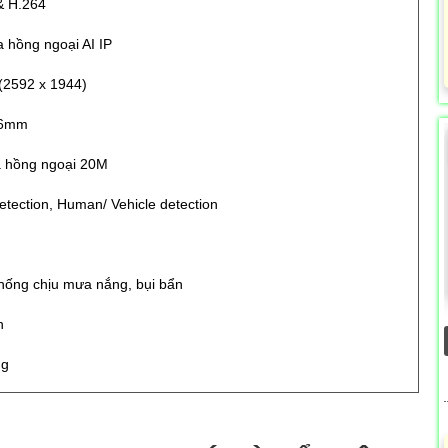
& H.264
 hồng ngoại AI IP
(2592 x 1944)
.6mm
 hồng ngoại 20M
tection, Human/ Vehicle detection
chống chịu mưa nắng, bụi bẩn
h
ng