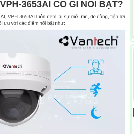
PH-3653AI CÓ GÌ NỔI BẬT?
AI, VPH-3653AI luôn đem lại sự mới mẽ, dễ dàng, tiện lợi
i ưu với các điểm nổi bật như: