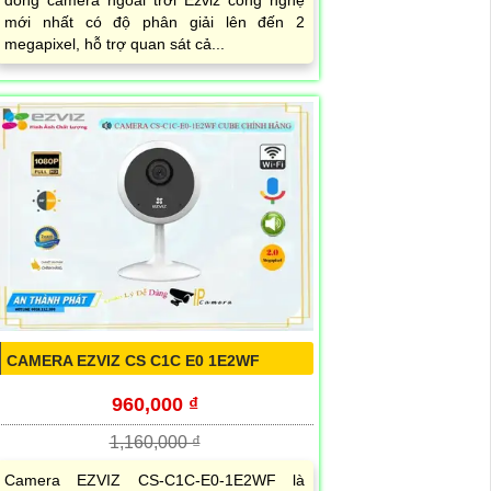
dòng camera ngoài trời Ezviz công nghệ
mới nhất có độ phân giải lên đến 2
megapixel, hỗ trợ quan sát cả...
CAMERA EZVIZ CS C1C E0 1E2WF
960,000 ₫
1,160,000 ₫
Camera EZVIZ CS-C1C-E0-1E2WF là