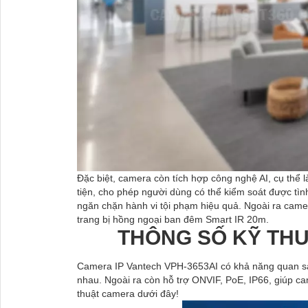
Đặc biệt, camera còn tích hợp công nghệ AI, cụ thể 
tiện, cho phép người dùng có thể kiểm soát được tì
ngăn chặn hành vi tội phạm hiệu quả. Ngoài ra came
trang bị hồng ngoại ban đêm Smart IR 20m.
THÔNG SỐ KỸ THU
Camera IP Vantech VPH-3653AI có khả năng quan sát 
nhau. Ngoài ra còn hỗ trợ ONVIF, PoE, IP66, giúp c
thuật camera dưới đây!