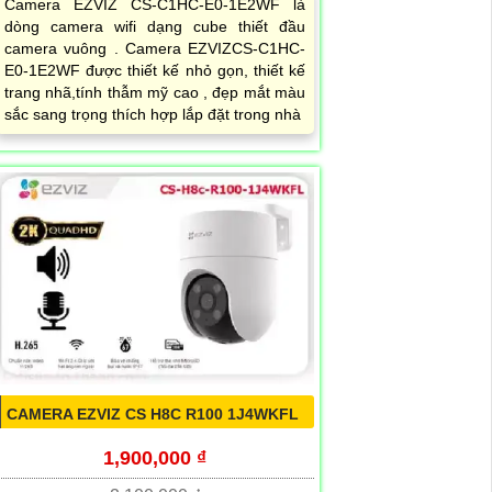
Camera EZVIZ CS-C1HC-E0-1E2WF là
dòng camera wifi dạng cube thiết đầu
camera vuông . Camera EZVIZCS-C1HC-
E0-1E2WF được thiết kế nhỏ gọn, thiết kế
trang nhã,tính thẫm mỹ cao , đẹp mắt màu
sắc sang trọng thích hợp lắp đặt trong nhà
CAMERA EZVIZ CS H8C R100 1J4WKFL
1,900,000 ₫