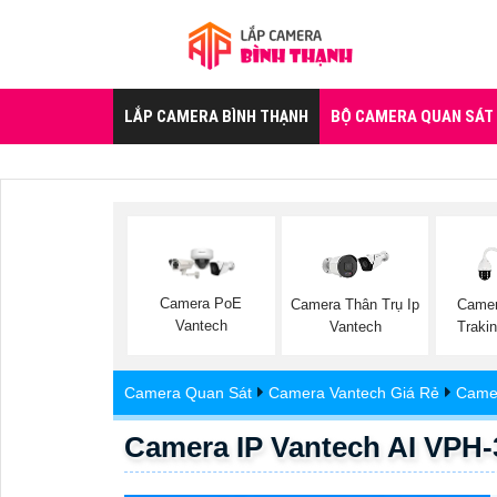
LẮP CAMERA BÌNH THẠNH
BỘ CAMERA QUAN SÁT
Camera PoE
Camera Thân Trụ Ip
Camer
Vantech
Vantech
Traki
Camera Quan Sát
Camera Vantech Giá Rẻ
Camer
Camera IP Vantech AI VPH-