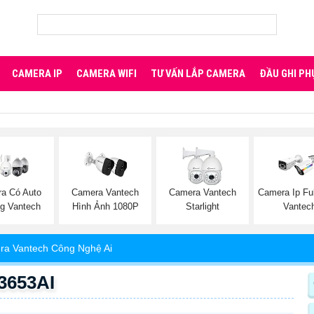
CAMERA IP
CAMERA WIFI
TƯ VẤN LẮP CAMERA
ĐẦU GHI PH
a Có Auto
Camera Vantech
Camera Vantech
Camera Ip Ful
ng Vantech
Hình Ảnh 1080P
Starlight
Vantec
a Vantech Công Nghệ Ai
3653AI