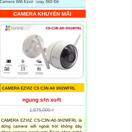
Camera Wifi Ezviz Xoay 360 Độ
CAMERA KHUYẾN MÃI
CAMERA EZVIZ CS C3N A0 3H2WFRL
ngung s₫n xu₫t
1,675,000 ₫
CAMERA EZVIZ CS-C3N-A0-3H2WFRL là
dòng camera wifi ngoài trời không dây