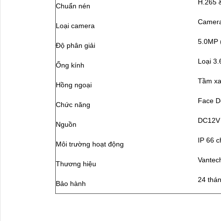
H.265 
Chuẩn nén
Camera
Loại camera
5.0MP 
Độ phân giải
Loại 3
Ống kính
Tầm xa
Hồng ngoại
Face De
Chức năng
DC12V
Nguồn
IP 66 
Môi trường hoạt động
Vantec
Thương hiệu
24 thá
Bảo hành