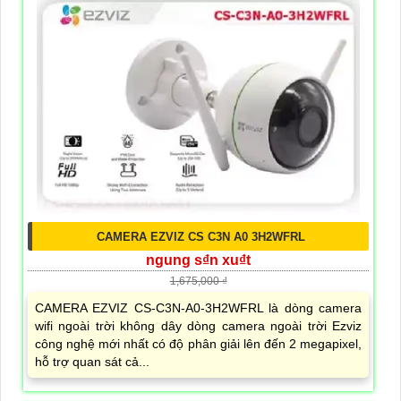
CAMERA EZVIZ CS C3N A0 3H2WFRL
ngung s₫n xu₫t
1,675,000 ₫
CAMERA EZVIZ CS-C3N-A0-3H2WFRL là dòng camera
wifi ngoài trời không dây dòng camera ngoài trời Ezviz
công nghệ mới nhất có độ phân giải lên đến 2 megapixel,
hỗ trợ quan sát cả...