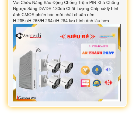
Với Chức Năng Báo Động Chống Trộm PIR Khả Chống
Ngược Sáng DWDR 130db Chất Lượng Chíp xử lý hình
ảnh CMOS phiên bản mới nhất chuẩn nén
H.265+/H.265/H.264+/H.264 lưu hình ảnh lâu hơn