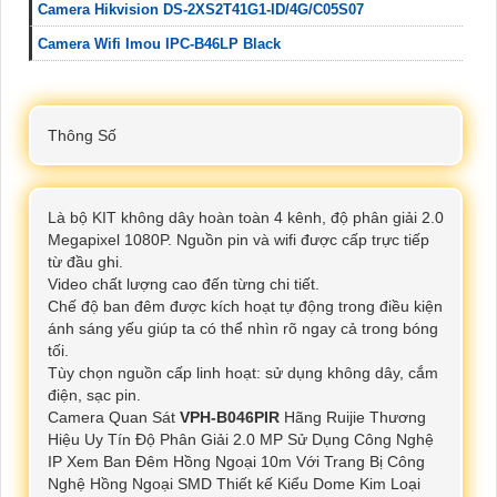
Camera Hikvision DS-2XS2T41G1-ID/4G/C05S07
Camera Wifi Imou IPC-B46LP Black
Thông Số
Là bộ KIT không dây hoàn toàn 4 kênh, độ phân giải 2.0
Megapixel 1080P. Nguồn pin và wifi được cấp trực tiếp
từ đầu ghi.
Video chất lượng cao đến từng chi tiết.
Chế độ ban đêm được kích hoạt tự động trong điều kiện
ánh sáng yếu giúp ta có thể nhìn rõ ngay cả trong bóng
tối.
Tùy chọn nguồn cấp linh hoạt: sử dụng không dây, cắm
điện, sạc pin.
Camera Quan Sát
VPH-B046PIR
Hãng Ruijie Thương
Hiệu Uy Tín Độ Phân Giải 2.0 MP Sử Dụng Công Nghệ
IP Xem Ban Đêm Hồng Ngoại 10m Với Trang Bị Công
Nghệ Hồng Ngoại SMD Thiết kế Kiểu Dome Kim Loại