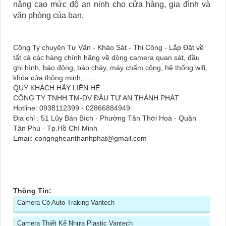
nâng cao mức độ an ninh cho cửa hàng, gia đình và
văn phòng của bạn.
Công Ty chuyên Tư Vấn - Khảo Sát - Thi Công - Lắp Đặt về
tất cả các hàng chính hãng về dòng camera quan sát, đầu
ghi hình, báo động, báo cháy, máy chấm công, hệ thống wifi,
khóa cửa thông minh, .....
QUÝ KHÁCH HÃY LIÊN HỆ:
CÔNG TY TNHH TM-DV ĐẦU TƯ AN THÀNH PHÁT
Hotline: 0938112399 - 02866884949
Địa chỉ : 51 Lũy Bán Bích - Phường Tân Thới Hoà - Quận
Tân Phú - Tp.Hồ Chí Minh
Email: congngheanthanhphat@gmail.com
Thông Tin:
Camera Có Auto Traking Vantech
Camera Thiết Kế Nhựa Plastic Vantech