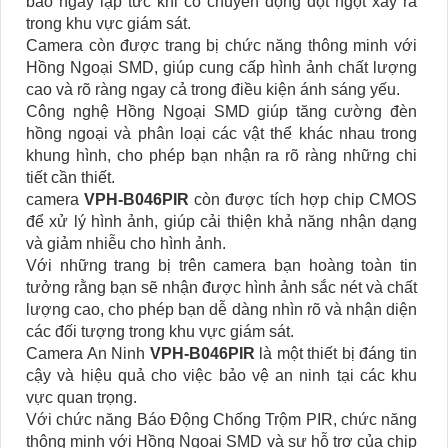
báo ngay lập tức khi có chuyển động đột ngột xảy ra
trong khu vực giám sát.
Camera còn được trang bị chức năng thông minh với
Hồng Ngoại SMD, giúp cung cấp hình ảnh chất lượng
cao và rõ ràng ngay cả trong điều kiện ánh sáng yếu.
Công nghệ Hồng Ngoại SMD giúp tăng cường đèn
hồng ngoại và phân loại các vật thể khác nhau trong
khung hình, cho phép bạn nhận ra rõ ràng những chi
tiết cần thiết.
camera
VPH-B046PIR
còn được tích hợp chip CMOS
để xử lý hình ảnh, giúp cải thiện khả năng nhận dạng
và giảm nhiễu cho hình ảnh.
Với những trang bị trên camera bạn hoàng toàn tin
tưởng rằng bạn sẽ nhận được hình ảnh sắc nét và chất
lượng cao, cho phép bạn dễ dàng nhìn rõ và nhận diện
các đối tượng trong khu vực giám sát.
Camera An Ninh
VPH-B046PIR
là một thiết bị đáng tin
cậy và hiệu quả cho việc bảo vệ an ninh tại các khu
vực quan trọng.
Với chức năng Báo Động Chống Trộm PIR, chức năng
thông minh với Hồng Ngoại SMD và sự hỗ trợ của chip