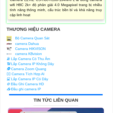
wifi H8C 2k+ độ phân giải 4.0 Megapixel trang bị nhiều
tính năng thông minh, cấu trúc bền bỉ và khả năng truy
cập linh hoạt
THƯƠNG HIỆU CAMERA
Bộ Camera Quan Sát
camera Dahua
Camera HIKVISON
camera KBvision
️🎤️
Lắp Camera Có Thu Âm
📶
Lắp Camera IP Không Dây
🕵️
Camera Zoom Quang
🧛‍♀️
Camera Tích Hợp AI
💻
Lắp Camera IP Có Dây
⚙️
Đầu Ghi Camera HD
📥
Đầu ghi camera IP
TIN TỨC LIÊN QUAN