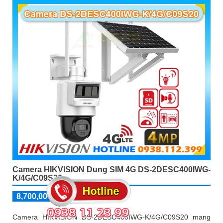
Camera HIKVISION Dung SIM 4G DS-2DESC400IWG-
K/4G/C09S20
8,700,000 ₫
liên h₫
Camera HIKVISION DS-2DESC400IWG-K/4G/C09S20 mang