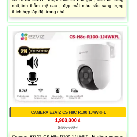
nhã,tính thẫm mỹ cao , đẹp mắt màu sắc sang trọng
thích hợp lắp đặt trong nhà
CAMERA EZVIZ CS H8C R100 1J4WKFL
1,900,000 ₫
2,100,000 ₫
Camera EZVIZ CS-H8c-R100-1J4WKFL là dòng camera