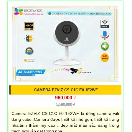
CAMERA EZVIZ CS C1C E0 1E2WF
960,000 ₫
1,160,000 ₫
Camera EZVIZ CS-C1C-E0-1E2WF là dòng camera wifi
dạng cube. Camera được thiết kế nhỏ gọn, thiết kế trang
nhã,tính thẫm mỹ cao , đẹp mắt màu sắc sang trọng
thích hợp lắp đặt trong nhà