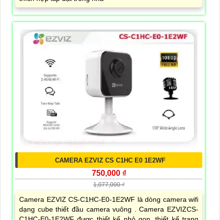
CAMERA EZVIZ CS C1HC E0 1E2WF
750,000 ₫
1,077,000 ₫
Camera EZVIZ CS-C1HC-E0-1E2WF là dòng camera wifi
dạng cube thiết đầu camera vuông . Camera EZVIZCS-
C1HC-E0-1E2WF được thiết kế nhỏ gọn, thiết kế trang