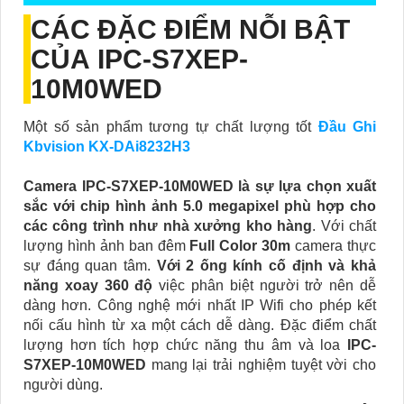
CÁC ĐẶC ĐIỂM NỖI BẬT
CỦA
IPC-S7XEP-
10M0WED
Một số sản phẩm tương tự chất lượng tốt
Đầu Ghi
Kbvision KX-DAi8232H3
Camera IPC-S7XEP-10M0WED là sự lựa chọn xuất
sắc với chip hình ảnh 5.0 megapixel phù hợp cho
các công trình như nhà xưởng kho hàng
. Với chất
lượng hình ảnh ban đêm
Full Color 30m
camera thực
sự đáng quan tâm.
Với 2 ống kính cố định và khả
năng xoay 360 độ
việc phân biệt người trở nên dễ
dàng hơn. Công nghệ mới nhất IP Wifi cho phép kết
nối cấu hình từ xa một cách dễ dàng. Đặc điểm chất
lượng hơn tích hợp chức năng thu âm và loa
IPC-
S7XEP-10M0WED
mang lại trải nghiệm tuyệt vời cho
người dùng.