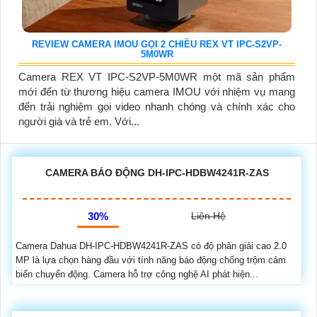
REVIEW CAMERA IMOU GỌI 2 CHIỀU REX VT IPC-S2VP-
5M0WR
Camera REX VT IPC-S2VP-5M0WR một mã sản phẩm
mới đến từ thương hiệu camera IMOU với nhiệm vụ mang
đến trải nghiệm gọi video nhanh chóng và chính xác cho
người già và trẻ em. Với...
CAMERA BÁO ĐỘNG DH-IPC-HDBW4241R-ZAS
30%
Liên Hệ
Camera Dahua DH-IPC-HDBW4241R-ZAS có độ phân giải cao 2.0
MP là lựa chọn hàng đầu với tính năng báo động chống trộm cảm
biến chuyển động. Camera hỗ trợ công nghệ AI phát hiện...