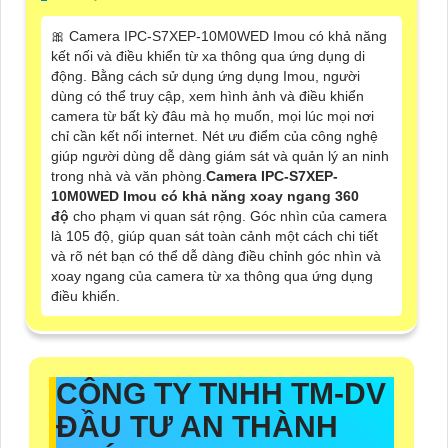
🎀 Camera IPC-S7XEP-10M0WED Imou có khả năng
kết nối và điều khiển từ xa thông qua ứng dụng di
động. Bằng cách sử dụng ứng dụng Imou, người
dùng có thể truy cập, xem hình ảnh và điều khiển
camera từ bất kỳ đâu mà họ muốn, mọi lúc mọi nơi
chỉ cần kết nối internet. Nét ưu điểm của công nghệ
giúp người dùng dễ dàng giám sát và quản lý an ninh
trong nhà và văn phòng.
Camera IPC-S7XEP-
10M0WED Imou có khả năng xoay ngang 360
độ
cho phạm vi quan sát rộng. Góc nhìn của camera
là 105 độ, giúp quan sát toàn cảnh một cách chi tiết
và rõ nét
bạn có thể dễ dàng điều chỉnh góc nhìn và
xoay ngang của camera từ xa thông qua ứng dụng
điều khiển.
CÔNG TY TNHH TM-DV
ĐẦU TƯ AN THÀNH