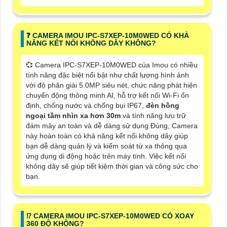
❓ CAMERA IMOU IPC-S7XEP-10M0WED CÓ KHẢ
NĂNG KẾT NỐI KHÔNG DÂY KHÔNG?
💞 Camera IPC-S7XEP-10M0WED của Imou có nhiều
tính năng đặc biệt nổi bật như chất lượng hình ảnh
với độ phân giải 5.0MP siêu nét, chức năng phát hiện
chuyển động thông minh AI, hỗ trợ kết nối Wi-Fi ổn
định, chống nước và chống bụi IP67,
đèn hồng
ngoại tầm nhìn xa hơn 30m
và tính năng lưu trữ
đám mây an toàn và dễ dàng sử dụng.Đúng, Camera
này hoàn toàn có khả năng kết nối không dây giúp
bạn dễ dàng quản lý và kiểm soát từ xa thông qua
ứng dụng di động hoặc trên máy tính. Việc kết nối
không dây sẽ giúp tiết kiệm thời gian và công sức cho
bạn.
⁉️ CAMERA IMOU IPC-S7XEP-10M0WED CÓ XOAY
360 ĐỘ KHÔNG?