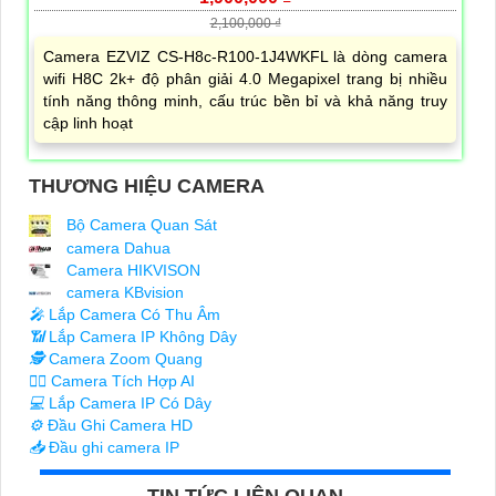
2,100,000 ₫
Camera EZVIZ CS-H8c-R100-1J4WKFL là dòng camera
wifi H8C 2k+ độ phân giải 4.0 Megapixel trang bị nhiều
tính năng thông minh, cấu trúc bền bỉ và khả năng truy
cập linh hoạt
THƯƠNG HIỆU CAMERA
Bộ Camera Quan Sát
camera Dahua
Camera HIKVISON
camera KBvision
️🎤️
Lắp Camera Có Thu Âm
📶
Lắp Camera IP Không Dây
🕵️
Camera Zoom Quang
🧛‍♀️
Camera Tích Hợp AI
💻
Lắp Camera IP Có Dây
⚙️
Đầu Ghi Camera HD
📥
Đầu ghi camera IP