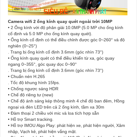
Camera wifi 2 ống kính quay quét ngoài trời 10MP
• 2 Ống kính với độ phân giải 10.0MP (5.0 MP cho ống kính
cố định và 5.0 MP cho ống kính quay quét).
• Ống kính cố định có thể điều chỉnh được góc 0~260° và độ
nghiên (0~25°)
. Trang bị ống kính cố định 3.6mm (góc nhìn 73°)
• Ống kính quay quét có thể điều khiển từ xa, góc quay
ngang 0~355°, góc quay dọc 0~90°
. Trang bị ống kính cố định 3.6mm (góc nhìn 73°)
• Chuẩn nén H.265
. Tốc độ khung hình 15fps.
• Chống ngược sáng HDR
• Chế độ riêng tư (new)
• Chế độ ánh sáng kép thông minh 4 chế độ ban đêm, Hồng
ngoại và đèn LED trên cả 2 ống kính, tầm xa 30m
• Đàm thoại 2 chiều với mic và loa tích hợp sẵn
• Hỗ trợ Smart tracking.
• Hỗ trợ IMOU Algo Play: phát hiện xe, phát hiện người, Xâm
nhập, Vạch kẻ, phát hiện vắng mặt.