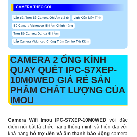
CAMERA THEO GÓI
Lắp đặt Trọn Bộ Camera Ghi Âm giá rẻ
Linh Kiện Máy Tính
Bộ Camera Visioncop Ghi Âm Chính hãng
Trọn Bộ Camera Dahua Ghi Âm
Lắp Camera Visioncop Chống Trộm Combo Tiết Kiệm
CAMERA 2 ỐNG KÍNH
QUAY QUÉT
IPC-S7XEP-
10M0WED
GIÁ RẺ SẢN
PHẨM CHẤT LƯỢNG CỦA
IMOU
Camera Wifi Imou IPC-S7XEP-10M0WED
với đặc
điểm nổi bật là chức năng thông minh và hiện đại với
khả năng
hỗ trợ đèn và âm thanh báo động
camera