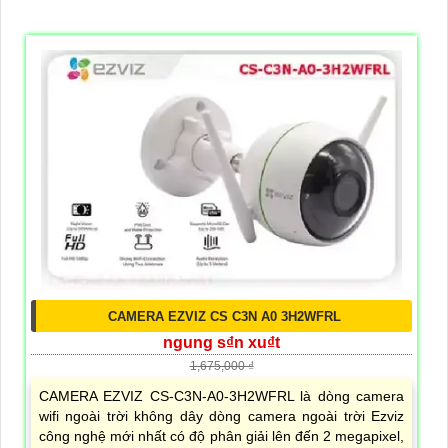
CAMERA EZVIZ CS C3N A0 3H2WFRL
ngung s₫n xu₫t
1,675,000 ₫
CAMERA EZVIZ CS-C3N-A0-3H2WFRL là dòng camera
wifi ngoài trời không dây dòng camera ngoài trời Ezviz
công nghệ mới nhất có độ phân giải lên đến 2 megapixel,