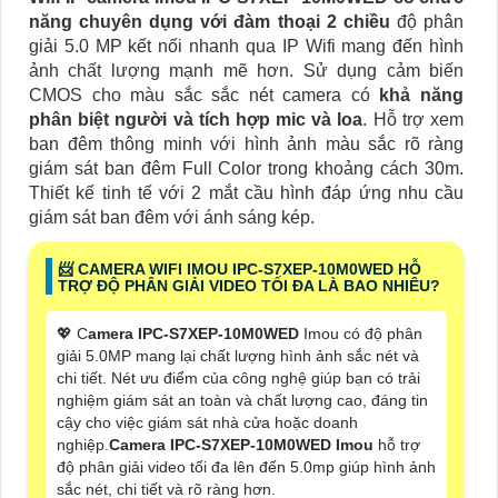
năng chuyên dụng với đàm thoại 2 chiều
độ phân
giải 5.0 MP kết nối nhanh qua IP Wifi mang đến hình
ảnh chất lượng mạnh mẽ hơn. Sử dụng cảm biến
CMOS cho màu sắc sắc nét camera có
khả năng
phân biệt người và tích hợp mic và loa
. Hỗ trợ xem
ban đêm thông minh với hình ảnh màu sắc rõ ràng
giám sát ban đêm Full Color trong khoảng cách 30m.
Thiết kế tinh tế với 2 mắt cầu hình đáp ứng nhu cầu
giám sát ban đêm với ánh sáng kép.
📨 CAMERA WIFI IMOU IPC-S7XEP-10M0WED HỖ
TRỢ ĐỘ PHÂN GIẢI VIDEO TỐI ĐA LÀ BAO NHIÊU?
💖 C
amera IPC-S7XEP-10M0WED
Imou có độ phân
giải 5.0MP mang lại chất lượng hình ảnh sắc nét và
chi tiết. Nét ưu điểm của công nghệ giúp bạn có trải
nghiệm giám sát an toàn và chất lượng cao, đáng tin
cậy cho việc giám sát nhà cửa hoặc doanh
nghiệp.
Camera IPC-S7XEP-10M0WED Imou
hỗ trợ
độ phân giải video tối đa lên đến 5.0mp giúp hình ảnh
sắc nét, chi tiết và rõ ràng hơn.