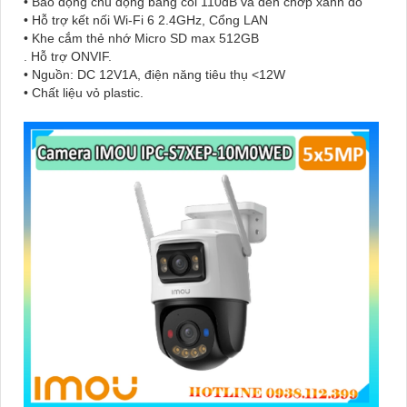
• Báo động chủ động bằng còi 110dB và đèn chớp xanh đỏ
• Hỗ trợ kết nối Wi-Fi 6 2.4GHz, Cổng LAN
• Khe cắm thẻ nhớ Micro SD max 512GB
. Hỗ trợ ONVIF.
• Nguồn: DC 12V1A, điện năng tiêu thụ <12W
• Chất liệu vỏ plastic.