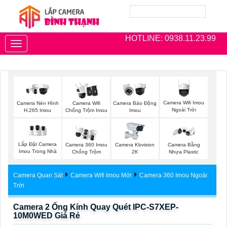
HOTLINE: 0938.11.23.99
Toggle
navigation
Camera Wifi Imou
Camera Nén Hình
Camera Wifi
Camera Báo Động
Ngoài Trời
H.265 Imou
Chống Trộm Imou
Imou
Lắp Đặt Camera
Camera 360 Imou
Camera Kbvision
Camera Bằng
Imou Trong Nhà
Chống Trộm
2K
Nhựa Plastic
Camera Quan Sát
Camera Wifi Imou Mới
Camera 360 Imou Ngoài
Trời
Camera 2 Ống Kính Quay Quét IPC-S7XEP-
10M0WED Giá Rẻ