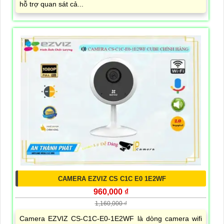
hỗ trợ quan sát cả...
CAMERA EZVIZ CS C1C E0 1E2WF
960,000 ₫
1,160,000 ₫
Camera EZVIZ CS-C1C-E0-1E2WF là dòng camera wifi