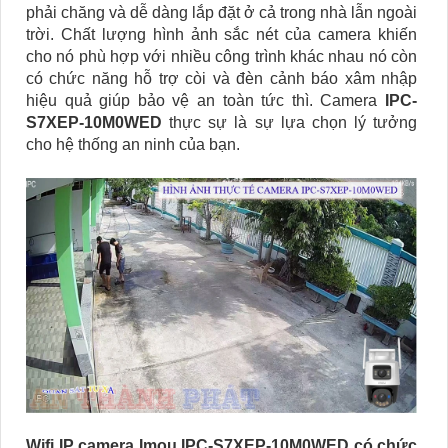
phải chăng và dễ dàng lắp đặt ở cả trong nhà lẫn ngoài
trời. Chất lượng hình ảnh sắc nét của camera khiến
cho nó phù hợp với nhiều công trình khác nhau
nó còn
có chức năng hỗ trợ còi và đèn cảnh báo xâm nhập
hiệu quả giúp bảo vệ an toàn tức thì. Camera
IPC-
S7XEP-10M0WED
thực sự là sự lựa chọn lý tưởng
cho hệ thống an ninh của bạn.
Wifi IP camera Imou IPC-S7XEP-10M0WED có chức