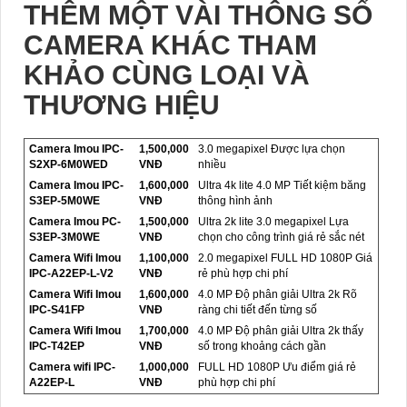
THÊM MỘT VÀI THÔNG SỐ
CAMERA KHÁC THAM
KHẢO CÙNG LOẠI VÀ
THƯƠNG HIỆU
Camera Imou IPC-
1,500,000
3.0 megapixel Được lựa chọn
S2XP-6M0WED
VNĐ
nhiều
Camera Imou IPC-
1,600,000
Ultra 4k lite 4.0 MP Tiết kiệm băng
S3EP-5M0WE
VNĐ
thông hình ảnh
Camera Imou PC-
1,500,000
Ultra 2k lite 3.0 megapixel Lựa
S3EP-3M0WE
VNĐ
chọn cho công trình giá rẻ sắc nét
Camera Wifi Imou
1,100,000
2.0 megapixel FULL HD 1080P Giá
IPC-A22EP-L-V2
VNĐ
rẻ phù hợp chi phí
Camera Wifi Imou
1,600,000
4.0 MP Độ phân giải Ultra 2k Rõ
IPC-S41FP
VNĐ
ràng chi tiết đến từng số
Camera Wifi Imou
1,700,000
4.0 MP Độ phân giải Ultra 2k thấy
IPC-T42EP
VNĐ
số trong khoảng cách gần
Camera wifi IPC-
1,000,000
FULL HD 1080P Ưu điểm giá rẻ
A22EP-L
VNĐ
phù hợp chi phí