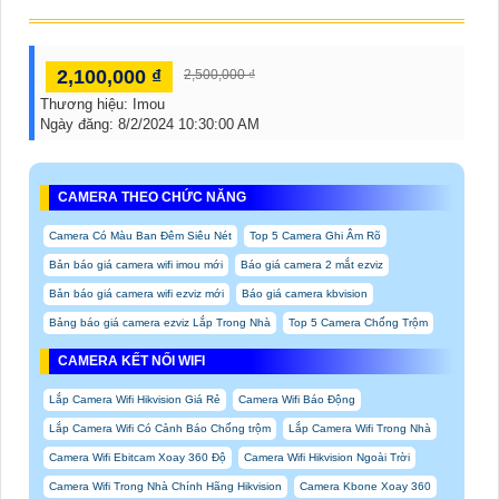
2,100,000 ₫
2,500,000 ₫
Thương hiệu:
Imou
Ngày đăng:
8/2/2024 10:30:00 AM
CAMERA THEO CHỨC NĂNG
Camera Có Màu Ban Đêm Siêu Nét
Top 5 Camera Ghi Âm Rõ
Bản báo giá camera wifi imou mới
Báo giá camera 2 mắt ezviz
Bản báo giá camera wifi ezviz mới
Báo giá camera kbvision
Bảng báo giá camera ezviz Lắp Trong Nhà
Top 5 Camera Chống Trộm
CAMERA KẾT NỐI WIFI
Lắp Camera Wifi Hikvision Giá Rẻ
Camera Wifi Báo Động
Lắp Camera Wifi Có Cảnh Báo Chống trộm
Lắp Camera Wifi Trong Nhà
Camera Wifi Ebitcam Xoay 360 Độ
Camera Wifi Hikvision Ngoài Trời
Camera Wifi Trong Nhà Chính Hãng Hikvision
Camera Kbone Xoay 360