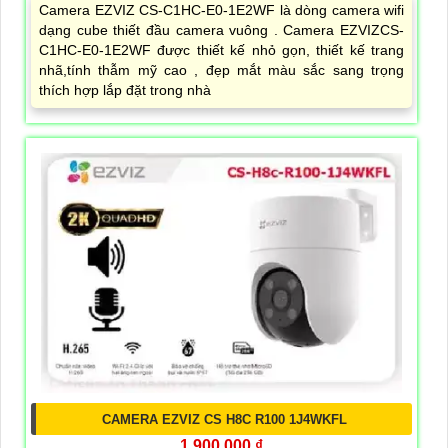
Camera EZVIZ CS-C1HC-E0-1E2WF là dòng camera wifi
dạng cube thiết đầu camera vuông . Camera EZVIZCS-
C1HC-E0-1E2WF được thiết kế nhỏ gọn, thiết kế trang
nhã,tính thẫm mỹ cao , đẹp mắt màu sắc sang trọng
thích hợp lắp đặt trong nhà
CAMERA EZVIZ CS H8C R100 1J4WKFL
1,900,000 ₫