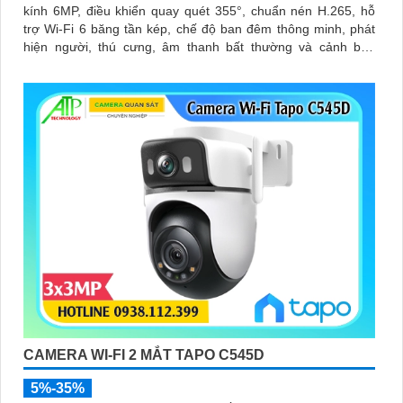
kính 6MP, điều khiển quay quét 355°, chuẩn nén H.265, hỗ
trợ Wi-Fi 6 băng tần kép, chế độ ban đêm thông minh, phát
hiện người, thú cưng, âm thanh bất thường và cảnh báo
bằng còi và đèn tùy chỉnh, lưu trữ đến 512GB
CAMERA WI-FI 2 MẮT TAPO C545D
5%-35%