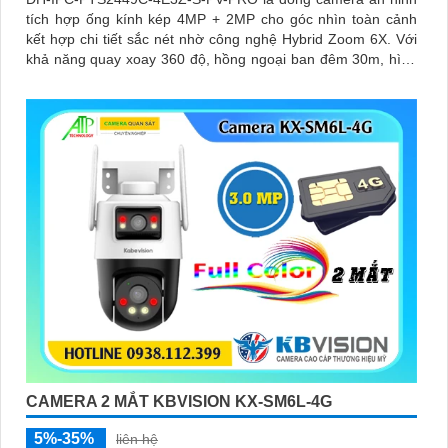
tích hợp ống kính kép 4MP + 2MP cho góc nhìn toàn cảnh
kết hợp chi tiết sắc nét nhờ công nghệ Hybrid Zoom 6X. Với
khả năng quay xoay 360 độ, hồng ngoại ban đêm 30m, hình
ảnh màu chuẩn sắc nhờ WizColor và tính năng đàm thoại hai
chiều mang đến trải nghiệm giám sát chủ động và chính xác
CAMERA 2 MẮT KBVISION KX-SM6L-4G
5%-35%
liên hệ