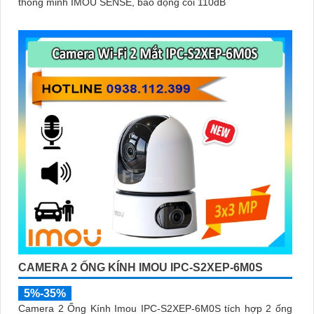
thông minh IMOU SENSE, báo động còi 110dB
CAMERA 2 ỐNG KÍNH IMOU IPC-S2XEP-6M0S
5%-35%
Camera 2 Ống Kính Imou IPC-S2XEP-6M0S tích hợp 2 ống