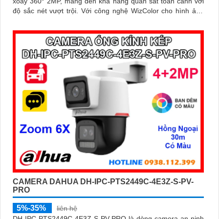
xoay 360° 2MP, mang đến khả năng quan sát toàn cảnh với
độ sắc nét vượt trội. Với công nghệ WizColor cho hình ảnh
màu sắc sống động cả ban đêm, hỗ trợ đàm thoại hai chiều,
phát hiện chính xác người và phương tiện, cùng khả năng lưu
trữ qua khe cắm thẻ nhớ 256GB chuẩn IP66
CAMERA DAHUA DH-IPC-PTS2449C-4E3Z-S-PV-
PRO
5%-35%
liên hệ
DH-IPC-PTS2449C-4E3Z-S-PV-PRO là dòng camera an ninh