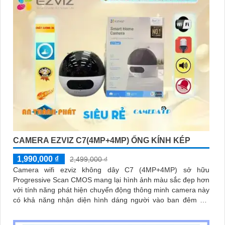
CAMERA EZVIZ C7(4MP+4MP) ỐNG KÍNH KÉP
1,990,000 ₫
2,499,000 ₫
Camera wifi ezviz không dây C7 (4MP+4MP) sở hữu
Progressive Scan CMOS mang lại hình ảnh màu sắc đẹp hơn
với tính năng phát hiện chuyển động thông minh camera này
có khả năng nhận diện hình dáng người vào ban đêm với
hồng ngoại 10m sự tích hợp của micro và loa màu sắc sáng
đẹp 8.0 MP giúp phân biệt người một cách chính xác công