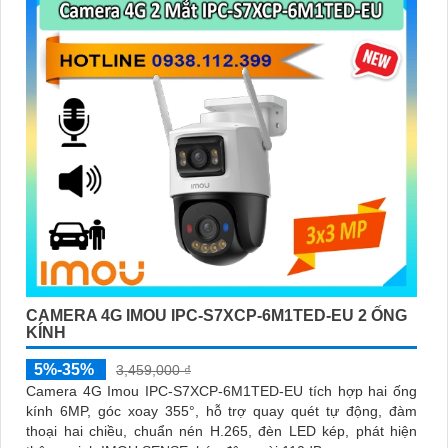
CAMERA 4G IMOU IPC-S7XCP-6M1TED-EU 2 ỐNG
KÍNH
5%-35%
3,459,000 ₫
Camera 4G Imou IPC-S7XCP-6M1TED-EU tích hợp hai ống
kính 6MP, góc xoay 355°, hỗ trợ quay quét tự động, đàm
thoại hai chiều, chuẩn nén H.265, đèn LED kép, phát hiện