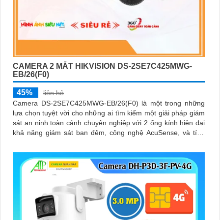
CAMERA 2 MẮT HIKVISION DS-2SE7C425MWG-
EB/26(F0)
45%
liên hệ
Camera DS-2SE7C425MWG-EB/26(F0) là một trong những
lựa chọn tuyệt vời cho những ai tìm kiếm một giải pháp giám
sát an ninh toàn cảnh chuyên nghiệp với 2 ống kính hiện đại
khả năng giám sát ban đêm, công nghệ AcuSense, và tính
năng cảnh báo còi đèn giúp bảo vệ an ninh một cách tối ưu.