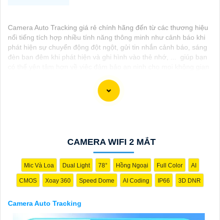
Camera Auto Tracking giá rẻ chính hãng đến từ các thương hiệu
nổi tiếng tích hợp nhiều tính năng thông minh như cảnh báo khi
phát hiện sự chuyển động đột ngột, gửi tin nhắn cảnh báo, sáng
đèn ban đêm khi phát hiện và ghi hình vào thẻ nhớ, ... giúp bạn
có thể yên tâm hơn về việc đảm bảo an ninh cho mọi không gian
của bạn.
CAMERA WIFI 2 MẮT
Mic Và Loa
Dual Light
78°
Hồng Ngoại
Full Color
AI
CMOS
Xoay 360
Speed Dome
AI Coding
IP66
3D DNR
Camera Auto Tracking
'