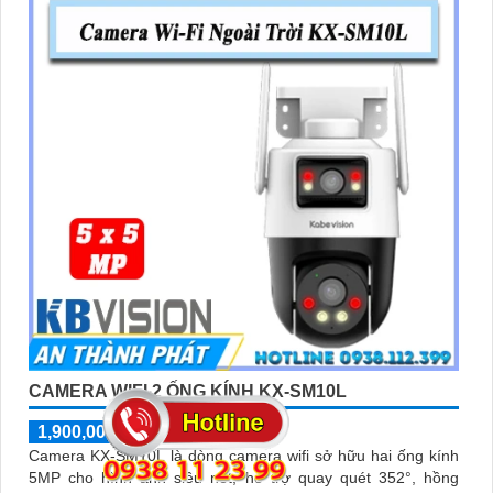
nghệ xử lý hình ảnh thiếu sáng cùng hồng ngoại Smart IR
ban đêm mang lại chất lượng ảnh rõ nét và sắc sảo
CAMERA WIFI 2 ỐNG KÍNH KX-SM10L
1,900,000 ₫
2,500,000 ₫
Camera KX-SM10L là dòng camera wifi sở hữu hai ống kính
5MP cho hình ảnh siêu nét, hỗ trợ quay quét 352°, hồng