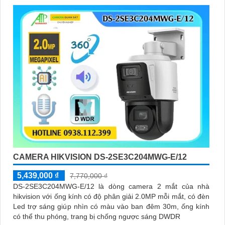
CAMERA HIKVISION DS-2SE3C204MWG-E/12
5,439,000 ₫
7,770,000 ₫
DS-2SE3C204MWG-E/12 là dòng camera 2 mắt của nhà
hikvision với ống kính có độ phân giải 2.0MP mỗi mắt, có đèn
Led trợ sáng giúp nhìn có màu vào ban đêm 30m, ống kính
có thể thu phóng, trang bị chống ngược sáng DWDR