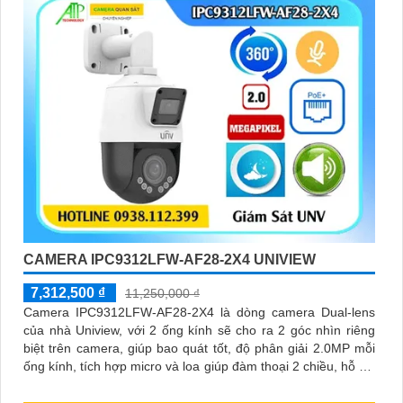
CAMERA IPC9312LFW-AF28-2X4 UNIVIEW
7,312,500 ₫
11,250,000 ₫
Camera IPC9312LFW-AF28-2X4 là dòng camera Dual-lens
của nhà Uniview, với 2 ống kính sẽ cho ra 2 góc nhìn riêng
biệt trên camera, giúp bao quát tốt, độ phân giải 2.0MP mỗi
ống kính, tích hợp micro và loa giúp đàm thoại 2 chiều, hỗ trợ
công nghệ nguồn PoE, trang bị đèn Led