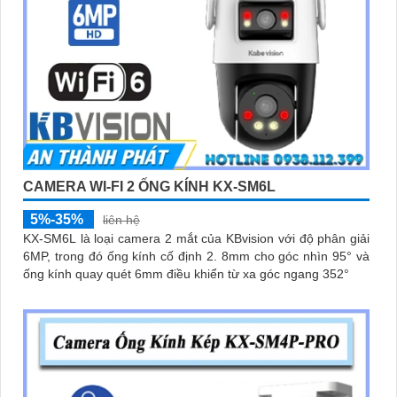
CAMERA WI-FI 2 ỐNG KÍNH KX-SM6L
5%-35%
liên hệ
KX-SM6L là loại camera 2 mắt của KBvision với độ phân giải
6MP, trong đó ống kính cố định 2. 8mm cho góc nhìn 95° và
ống kính quay quét 6mm điều khiển từ xa góc ngang 352°