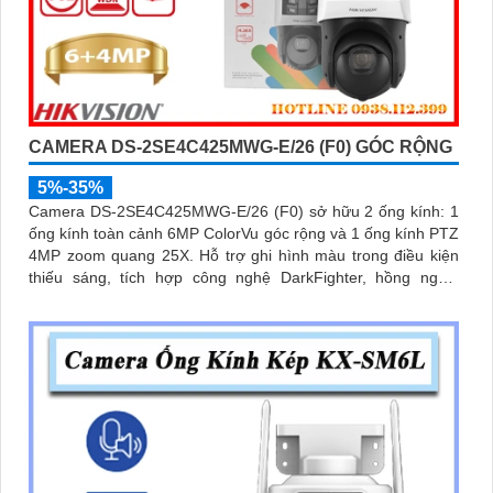
CAMERA DS-2SE4C425MWG-E/26 (F0) GÓC RỘNG
5%-35%
Camera DS-2SE4C425MWG-E/26 (F0) sở hữu 2 ống kính: 1
ống kính toàn cảnh 6MP ColorVu góc rộng và 1 ống kính PTZ
4MP zoom quang 25X. Hỗ trợ ghi hình màu trong điều kiện
thiếu sáng, tích hợp công nghệ DarkFighter, hồng ngoại
100m, đèn trắng 30m, Face Capture, chống rung EIS và
chuẩn nén H