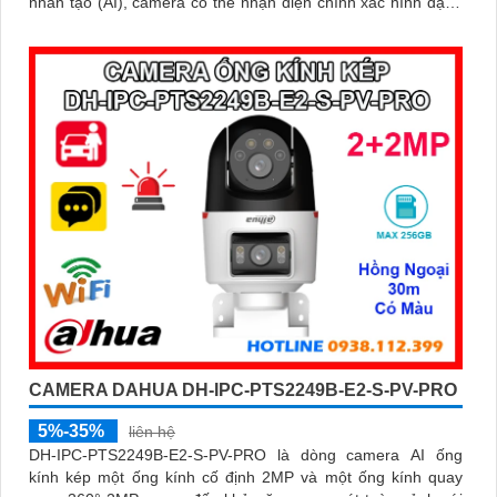
nhân tạo (AI), camera có thể nhận diện chính xác hình dạng
con người
CAMERA DAHUA DH-IPC-PTS2249B-E2-S-PV-PRO
5%-35%
liên hệ
DH-IPC-PTS2249B-E2-S-PV-PRO là dòng camera AI ống
kính kép một ống kính cố định 2MP và một ống kính quay