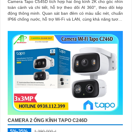
Camera Tapo C545D tích hợp hai ống kính 2K cho góc nhìn
toàn cảnh và chi tiết, hỗ trợ theo dõi AI 360°, theo dõi kép
động thông minh. Quan sát ban đêm có màu sắc nét, chuẩn
IP66 chống nước, hỗ trợ Wi-Fi và LAN, cùng khả năng tương
thích với Google Home và Alexa, đáp ứng linh hoạt nhiều vị
trí lắp đặt
CAMERA 2 ỐNG KÍNH TAPO C246D
5%-35%
1,390,000 ₫