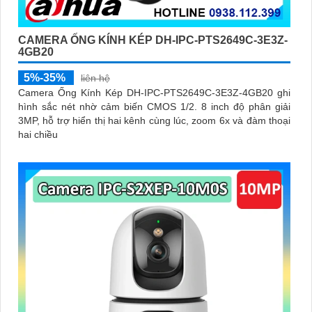
CAMERA ỐNG KÍNH KÉP DH-IPC-PTS2649C-3E3Z-
4GB20
5%-35%
liên hệ
Camera Ống Kính Kép DH-IPC-PTS2649C-3E3Z-4GB20 ghi
hình sắc nét nhờ cảm biến CMOS 1/2. 8 inch độ phân giải
3MP, hỗ trợ hiển thị hai kênh cùng lúc, zoom 6x và đàm thoại
hai chiều