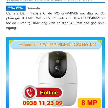
5%-35%
Liên Hệ
Camera Đàm Thoại 2 Chiều IPC-K7FP-8V0N mở đầu với độ
phân giải 8.0 MP CMOS 1/2. 7” hình ảnh Ultra HD 3840×2160
tốc độ 15fps tại 8MP ống kính cố định 3. 6mm cho góc nhìn
ngang...