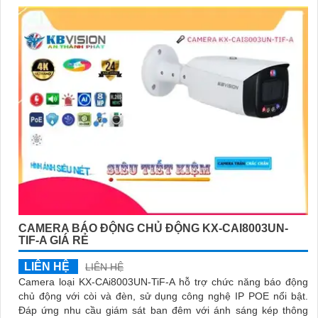
TiF-A tích hợp chức năng cao cấp Thu Âm Và Loa rõ ràng để
mang lại trải nghiệm hình ảnh và âm thanh tốt nhất
CAMERA BÁO ĐỘNG CHỦ ĐỘNG KX-CAI8003UN-
TIF-A GIÁ RẺ
LIÊN HỆ
LIÊN HỆ
Camera loại KX-CAi8003UN-TiF-A hỗ trợ chức năng báo động
chủ động với còi và đèn, sử dụng công nghệ IP POE nổi bật.
Đáp ứng nhu cầu giám sát ban đêm với ánh sáng kép thông