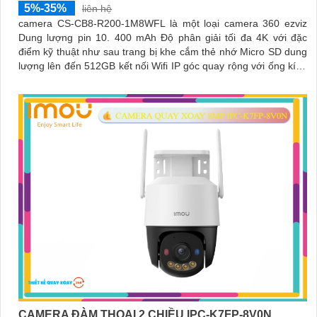
5%-35%
liên hệ
camera CS-CB8-R200-1M8WFL là một loại camera 360 ezviz
Dung lượng pin 10. 400 mAh Độ phân giải tối đa 4K với đặc
điểm kỹ thuật như sau trang bị khe cắm thẻ nhớ Micro SD dung
lượng lên đến 512GB kết nối Wifi IP góc quay rộng với ống kính
3
CAMERA ĐÀM THOẠI 2 CHIỀU IPC-K7FP-8V0N