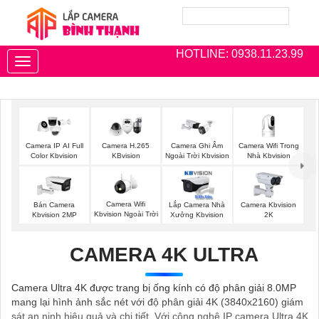
HOTLINE: 0938.11.23.99
Toggle
navigation
Camera Wifi Trong
Camera IP AI Full
Camera H.265
Camera Ghi Âm
Nhà Kbvision
Color Kbvision
KBvision
Ngoài Trời Kbvision
Camera Wifi
Bán Camera
Lắp Camera Nhà
Camera Kbvision
Kbvision Ngoài Trời
Kbvision 2MP
Xưởng Kbvision
2K
CAMERA 4K ULTRA
Camera Ultra 4K được trang bị ống kính có độ phân giải 8.0MP
mang lại hình ảnh sắc nét với độ phân giải 4K (3840x2160) giám
sát an ninh hiệu quả và chi tiết. Với công nghệ IP camera Ultra 4K