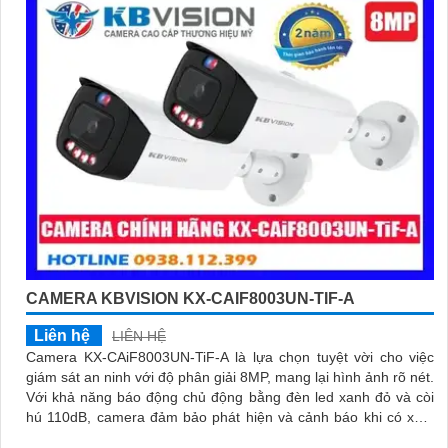
'
CAMERA KBVISION KX-CAIF8003UN-TIF-A
Liên hệ
LIÊN HỆ
Camera KX-CAiF8003UN-TiF-A là lựa chọn tuyệt vời cho việc
giám sát an ninh với độ phân giải 8MP, mang lại hình ảnh rõ nét.
Với khả năng báo động chủ động bằng đèn led xanh đỏ và còi
hú 110dB, camera đảm bảo phát hiện và cảnh báo khi có xâm
nhậpThiết bị Camera Giá Rẻ Công Nghệ POE KX-CAiF8003UN-