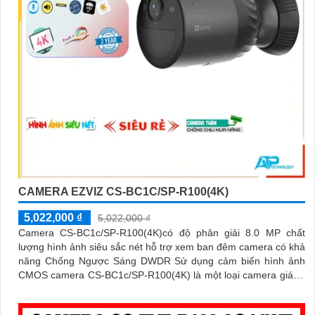
CAMERA EZVIZ CS-BC1C/SP-R100(4K)
5,022,000 ₫
5,022,000 ₫
Camera CS-BC1c/SP-R100(4K)có độ phân giải 8.0 MP chất
lượng hình ảnh siêu sắc nét hỗ trợ xem ban đêm camera có khả
năng Chống Ngược Sáng DWDR Sử dụng cảm biến hình ảnh
CMOS camera CS-BC1c/SP-R100(4K) là một loại camera giá rẻ
với khả năng lưu trữ dữ liệu lên đến 512GB thông qua khe thẻ
nhớ