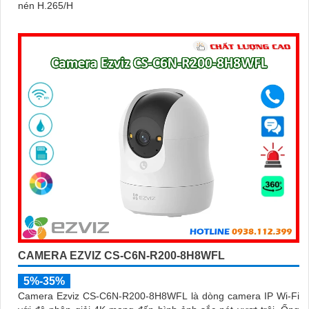
nén H.265/H
CAMERA EZVIZ CS-C6N-R200-8H8WFL
5%-35%
Camera Ezviz CS-C6N-R200-8H8WFL là dòng camera IP Wi-Fi