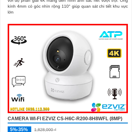
với độ phân giải 4K mang đến hình ảnh sắc nét vượt trội. Ống
kính 4mm có góc nhìn rộng 110° giúp quan sát chi tiết khu vực
lớn
CAMERA WI-FI EZVIZ CS-H6C-R200-8H8WFL (8MP)
5%-35%
1,828,000 ₫