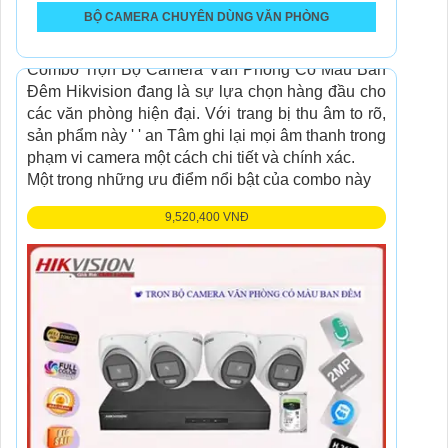
BỘ CAMERA CHUYÊN DÙNG VĂN PHÒNG
Combo Trọn Bộ Camera Văn Phòng Có Màu Ban
Đêm Hikvision đang là sự lựa chọn hàng đầu cho
các văn phòng hiện đại. Với trang bị thu âm to rõ,
sản phẩm này ' ' an Tâm ghi lại mọi âm thanh trong
phạm vi camera một cách chi tiết và chính xác.
Một trong những ưu điểm nổi bật của combo này
9,520,400 VNĐ