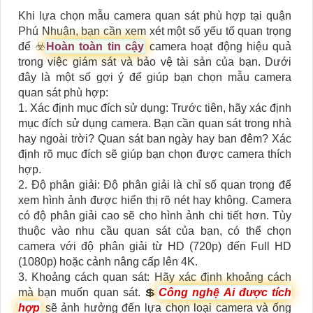
Khi lựa chọn mẫu camera quan sát phù hợp tại quận
Phú Nhuận, bạn cần xem xét một số yếu tố quan trọng
để ☣️
Hoàn toàn tin cậy
camera hoạt động hiệu quả
trong việc giám sát và bảo vệ tài sản của bạn. Dưới
đây là một số gợi ý để giúp bạn chọn mẫu camera
quan sát phù hợp:
1. Xác định mục đích sử dụng: Trước tiên, hãy xác định
mục đích sử dụng camera. Bạn cần quan sát trong nhà
hay ngoài trời? Quan sát ban ngày hay ban đêm? Xác
định rõ mục đích sẽ giúp bạn chọn được camera thích
hợp.
2. Độ phân giải: Độ phân giải là chỉ số quan trọng để
xem hình ảnh được hiển thị rõ nét hay không. Camera
có độ phân giải cao sẽ cho hình ảnh chi tiết hơn. Tùy
thuộc vào nhu cầu quan sát của bạn, có thể chọn
camera với độ phân giải từ HD (720p) đến Full HD
(1080p) hoặc cảnh nâng cấp lên 4K.
3. Khoảng cách quan sát: Hãy xác định khoảng cách
mà bạn muốn quan sát. 💲
Công nghệ Ai được tích
hợp
sẽ ảnh hưởng đến lựa chọn loại camera và ống