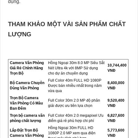
dụng.
THAM KHẢO MỘT VÀI SẢN PHẨM CHẤT
LƯỢNG
Camera Văn Phòng
Hồng Ngoại 30m 8.0 MP Siêu Sắt
10,744,400
Giá Rẻ Chính Hãng
Nét Ultra 4k với 8MP Sử dụng
VNĐ
Trọn Bộ
cho dự án chuyên dụng
Full Color 40m FULL HD 1080P
Bộ Camera Chuyên
8,400,000
Được bán nhiều nhất trong năm
Dùng Văn Phòng
VNĐ
vừa qua
Trọn Bộ Camera
Full Color 30m 2.0 MP độ phân
9,520,400
Văn Phòng Có Màu
giải được ưu tiên lựa chọn
VNĐ
Ban Đêm
Trọn bộ camera văn
Full Color 40m 2.0 megapixel Ưu
6,827,600
phòng chất lượng
điểm giá rẻ phù hợp chi phí
VNĐ
Hồng Ngoại 30m FULL HD
Lắp Đặt Trọn Bộ
5,773,600
1080P 2.0 MP xem qua điện
Camera Văn Phòng
VNĐ