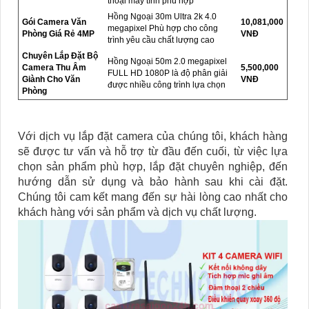
thoại máy tính phù hợp
Hồng Ngoại 30m Ultra 2k 4.0
Gói Camera Văn
10,081,000
megapixel Phù hợp cho công
Phòng Giá Rẻ 4MP
VNĐ
trình yêu cầu chất lượng cao
Chuyên Lắp Đặt Bộ
Hồng Ngoại 50m 2.0 megapixel
Camera Thu Âm
5,500,000
FULL HD 1080P là độ phân giải
Giành Cho Văn
VNĐ
được nhiều công trình lựa chọn
Phòng
Với dịch vụ lắp đặt camera của chúng tôi, khách hàng
sẽ được tư vấn và hỗ trợ từ đầu đến cuối, từ việc lựa
chọn sản phẩm phù hợp, lắp đặt chuyên nghiệp, đến
hướng dẫn sử dụng và bảo hành sau khi cài đặt.
Chúng tôi cam kết mang đến sự hài lòng cao nhất cho
khách hàng với sản phẩm và dịch vụ chất lượng.