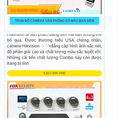
TRỌN BỘ CAMERA VĂN PHÒNG CÓ MÀU BAN ĐÊM
Combo Trọn bộ camera văn phòng chất lượng
Hikvision là sản phẩm đáng tiền mà bạn không thể
bỏ qua. Được thương hiệu USA chứng nhận,
camera Hikvision ♢ ' '>đẳng cấp hình ảnh sắc nét,
độ phân giải cao và chất lượng màu sắc tuyệt vời.
Những cải tiến chất lượng Combo này còn được
trang bị tính
6,827,600 VNĐ