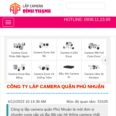
HOTLINE: 0938.11.23.99
Toggle
navigation
Camera Ezviz Giá
Camera Ezviz
Camera H.265
Camera Wifi Full
Rẻ
Phân Biệt Người
Ezviz
Color Ezviz
Đầu Ghi Camera
Camera Ezviz Báo
Camera Ezviz Có
Camera Ultra 3k
IP
Động
Chống Trộm
Kbvision
CÔNG TY LẮP CAMERA QUẬN PHÚ NHUẬN
4/12/2023 10:14:36 AM
Mức độ quan tâm: 53105
Công ty lắp camera quận Phú Nhuận là một đơn vị
chuyên cung cấp và lắp đặt các hệ thống camera chất