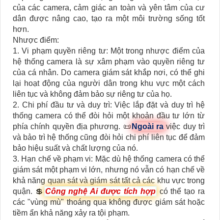
của các camera, cảm giác an toàn và yên tâm của cư
dân được nâng cao, tạo ra một môi trường sống tốt
hơn.
Nhược điểm:
1. Vi phạm quyền riêng tư: Một trong nhược điểm của
hệ thống camera là sự xâm phạm vào quyền riêng tư
của cá nhân. Do camera giám sát khắp nơi, có thể ghi
lại hoạt động của người dân trong khu vực một cách
liên tục và không đảm bảo sự riêng tư của họ.
2. Chi phí đầu tư và duy trì: Việc lắp đặt và duy trì hệ
thống camera có thể đòi hỏi một khoản đầu tư lớn từ
phía chính quyền địa phương. 📜
Ngoài ra
việc duy trì
và bảo trì hệ thống cũng đòi hỏi chi phí liên tục để đảm
bảo hiệu suất và chất lượng của nó.
3. Hạn chế về phạm vi: Mặc dù hệ thống camera có thể
giám sát một phạm vi lớn, nhưng nó vẫn có hạn chế về
khả năng quan sát và giám sát tất cả các khu vực trong
quận. 💲
Công nghệ Ai được tích hợp
có thể tạo ra
các "vùng mù" thoáng qua không được giám sát hoặc
tiềm ẩn khả năng xảy ra tội phạm.