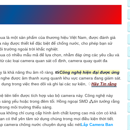
VỀ
LẮP CAMERA CHÔNG
SẮC NÉT
ua là một sản phẩm của thương hiệu Việt Nam, được đánh giá
a này được thiết kế đặc biệt để chống nước, cho phép bạn sử
 trường ngoài trời khắc nghiệt.
ua có nhiều mẫu mã để lựa chọn, nhằm đáp ứng các yêu cầu và
 từ các loại camera quan sát cố định, camera quay quét đa
y là khả năng thu âm rõ ràng. 📸
Công nghệ hiện đại được ứng
 nghe được âm thanh xung quanh khu vực camera đang giám sát.
 dụng trong việc theo dõi và ghi lại các sự kiện, ♢
Hãy Tin rằng
ệ tiên tiến được tích hợp vào bộ camera này. Công nghệ này
nh sáng yếu hoặc trong đêm tối. Hồng ngoại SMD ⁂
tin tưởng
rằng
trong môi trường thiếu sáng.
ua không chỉ cung cấp hình ảnh chất lượng cao mà còn có khả
ạn có thể yên tâm sử dụng chúng trong mọi điều kiện thời tiết.
p camera chông nước chuyên dụng sắc nét
Lắp Camera Ban