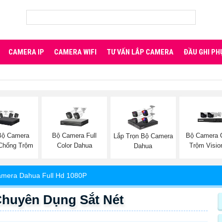
CAMERA IP
CAMERA WIFI
TƯ VẤN LẮP CAMERA
ĐẦU GHI PH
Bộ Camera
Bộ Camera Full
Bộ Camera 
Lắp Trọn Bộ Camera
Chống Trộm
Color Dahua
Trộm Visio
Dahua
mera Dahua Full Hd 1080P
huyên Dụng Sắt Nét