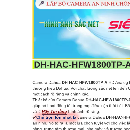
DH-HAC-HFW1800TP-
Camera Dahua
DH-HAC-HFW1800TP-A
HD Analog là
thương hiệu Dahua. Với chất lượng sắc nét lên đến U
một cách rõ ràng và chính xác.
Thiết kế của Camera Dahua
DH-HAC-HFW1800TP-
giúp nó hoạt động tốt trong mọi điều kiện thời tiết
và ♢
Hãy Tin rằng
hình ảnh rõ ràng.
✔️
Chú trọn lớn nhất là
camera Dahua
DH-HAC-HF
an ninh. Nó tỏ ra là một lựa chọn tuyệt vời cho việ
hàng, trung tâm thương mại, nhà máy, và trường học