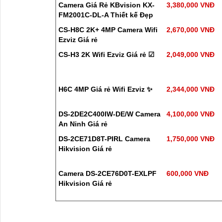
Camera Giá Rẻ KBvision KX-
3,380,000 VNĐ
FM2001C-DL-A Thiết kế Đẹp
CS-H8C 2K+ 4MP Camera Wifi
2,670,000 VNĐ
Ezviz Giá rẻ
CS-H3 2K Wifi Ezviz Giá rẻ ☑
2,049,000 VNĐ
H6C 4MP Giá rẻ Wifi Ezviz ✨
2,344,000 VNĐ
DS-2DE2C400IW-DE/W Camera
4,100,000 VNĐ
An Ninh Giá rẻ
DS-2CE71D8T-PIRL Camera
1,750,000 VNĐ
Hikvision Giá rẻ
Camera DS-2CE76D0T-EXLPF
600,000 VNĐ
Hikvision Giá rẻ