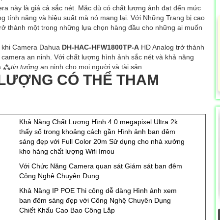
a này là giá cả sắc nét. Mặc dù có chất lượng ảnh đạt đến mức
ững tính năng và hiệu suất mà nó mang lại. Với Những Trang bị cao
rở thành một trong những lựa chọn hàng đầu cho những ai muốn
ên khi Camera Dahua
DH-HAC-HFW1800TP-A
HD Analog trở thành
g camera an ninh. Với chất lượng hình ảnh sắc nét và khả năng
và ⁂
tin tưởng
an ninh cho mọi người và tài sản.
LƯỢNG CÓ THỂ THAM
Khả Năng Chất Lượng Hình 4.0 megapixel Ultra 2k
thấy số trong khoảng cách gần Hình ảnh ban đêm
sáng đẹp với Full Color 20m Sử dụng cho nhà xưởng
kho hàng chất lượng Wifi Imou
Với Chức Năng Camera quan sát Giám sát ban đêm
Công Nghệ Chuyên Dụng
Khả Năng IP POE Thi công dễ dàng Hình ảnh xem
ban đêm sáng đẹp với Công Nghệ Chuyên Dụng
Chiết Khấu Cao Bao Công Lắp