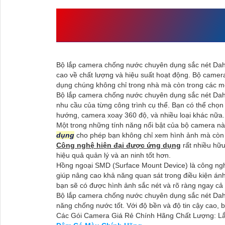
NHU CẦU CÂN THIẾT 
NƯỚC CHUYÊN DỤNG 
Bộ lắp camera chống nước chuyên dụng sắc nét Dah
cao về chất lượng và hiệu suất hoạt động. Bộ camer
dụng chúng không chỉ trong nhà mà còn trong các môi
Bộ lắp camera chống nước chuyên dụng sắc nét Dah
nhu cầu của từng công trình cụ thể. Bạn có thể chọn
hướng, camera xoay 360 độ, và nhiều loại khác nữa.
Một trong những tính năng nổi bật của bộ camera nà
dụng
cho phép bạn không chỉ xem hình ảnh mà còn
Công nghệ hiện đại được ứng dụng
rất nhiều hữu
hiệu quả quản lý và an ninh tốt hơn.
Hồng ngoại SMD (Surface Mount Device) là công ngh
giúp nâng cao khả năng quan sát trong điều kiện á
bạn sẽ có được hình ảnh sắc nét và rõ ràng ngay cả 
Bộ lắp camera chống nước chuyên dụng sắc nét Dah
năng chống nước tốt. Với độ bền và độ tin cậy cao, b
Các Gói Camera Giá Rẻ Chính Hãng Chất Lượng: Lắ