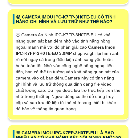
😓 CAMERA IMOU IPC-K7FP-3H0TE-EU CÓ TÍNH
NĂNG GHI HÌNH VÀ LƯU TRỮ NHƯ THẾ NÀO?
🥇 Camera An Ninh IPC-K7FP-3H0TE-EU có khả
năng quan sát ban đêm nhờ vào tính năng hồng
ngoại mạnh mẽ với độ phân giải cao
Camera Imou
IPC-K7FP-3H0TE-EU 3.0MP
chụp và ghi lại hình ảnh
rõ nét ngay cả trong điều kiện ánh sáng yếu hoặc
hoàn toàn tối. Nhờ vào công nghệ hồng ngoại tiên
tiến, bạn có thể tin tưởng vào khả năng quan sát của
camera vào cả ban đêm.Camera này có tính năng
ghi hình và lưu trữ thông qua định dạng file video
chất lượng cao. Dữ liệu được lưu trữ trực tiếp trên thẻ
nhớ trong thiết bị. Người dùng có thể dễ dàng truy
cập và sao lưu dữ liệu từ thẻ nhớ sang thiết bị khác
để bảo vệ thông tin quan trọng.
️💬 CAMERA IMOU IPC-K7FP-3H0TE-EU LÀ BAO
NHIÊU VÀ CÓ KHẢ NĂNG KẾT NỐI MẠNG KHÔNG?