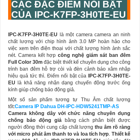
CÁC ĐẶC ĐIỂM NỖI BẬT
CỦA
IPC-K7FP-3H0TE-EU
IPC-K7FP-3H0TE-EU
là một camera camera an ninh
chất lượng với chip hình ảnh 3.0 MP hoàn hảo cho
việc xem trên điện thoại với chất lượng hình ảnh sắc
nét. Camera kết hợp
công nghệ giám sát ban đêm
Full Color 30m
đặc biệt thiết kế chuyên dụng cho công
trình ban đêm hỗ trợ còi và đèn cảnh báo xâm nhập
hiệu quả tức thì. Điểm nổi bật của
IPC-K7FP-3H0TE-
EU
là khả năng nhận dạng chuyển động trước ống
kính giúp chống báo động giả.
Một số sản phẩm tương tự Thu Âm chất lượng
tốt:
Camera IP Dahua DH-IPC-HDW5241TMP-AS
Camera không dây với chức năng chuyên dụng
chống báo động giả
bằng cách phân biệt được
người đồng thời cung cấp chất lượng
thu âm rõ ràng
với micro phát âm thanh to và loa tích hợp
.
Thiết kế