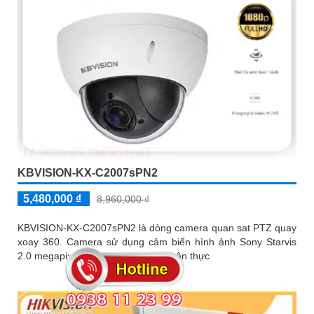
KBVISION-KX-C2007sPN2
5,480,000 ₫
8,960,000 ₫
KBVISION-KX-C2007sPN2 là dòng camera quan sat PTZ quay
xoay 360. Camera sử dụng cảm biến hình ảnh Sony Starvis
2.0 megapixel,mang lại hình ảnh chân thực