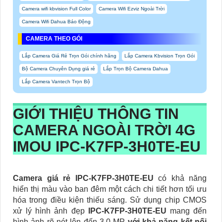
Camera wifi kbvision Full Color
Camera Wifi Ezviz Ngoài Trời
Camera Wifi Dahua Báo Động
CAMERA THEO GÓI
Lắp Camera Giá Rẻ Trọn Gói chính hãng
Lắp Camera Kbvision Trọn Gói
Bộ Camera Chuyên Dụng giá rẻ
Lắp Trọn Bộ Camera Dahua
Lắp Camera Vantech Trọn Bộ
GIỚI THIỆU THÔNG TIN
CAMERA NGOÀI TRỜI 4G
IMOU
IPC-K7FP-3H0TE-EU
Camera giá rẻ IPC-K7FP-3H0TE-EU
có khả năng
hiển thị màu vào ban đêm một cách chi tiết hơn tối ưu
hóa trong điều kiện thiếu sáng. Sử dụng chip CMOS
xử lý hình ảnh đẹp
IPC-K7FP-3H0TE-EU
mang đến
hình ảnh rõ nét lên đến 3.0 MP
với khả năng kết nối