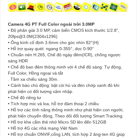
Camera 4G PT Full Color ngoài trời 3.0MP
• Độ phân giải 3.0 MP, cảm biến CMOS kích thước 1/2.8”,
20fps@3.0M(2304x1296)
• Ống kính cố định 3.6mm cho góc nhìn 82°(H)
• Hỗ trợ quay quét: ngang 0-355°, dọc 0-90°
• Chuẩn nén H.265, Chế độ ngày đêm(ICR), chống ngược
sáng HDR
• Chế độ ban đêm thông minh với 4 chế độ sáng: Tự động,
Full Color, Hồng ngoại và tắt
. Tầm xa chiếu sáng 30m.
• Cảnh báo chủ động: bật còi hú và đèn chớp xanh đỏ khi
phát hiện có đối tượng xâm nhập.
• Chế độ riêng tư
• Tích hợp mic và loa, hỗ trợ đàm thoại 2 chiều
• Hỗ trợ các tính năng thông minh như phát hiện con người,
phát hiện chuyển động, Theo dõi đối tượng Smart Tracking.
• Hỗ trợ khe cắm thẻ nhớ Micro SD lên đến 512GB
• Hỗ trợ 4G các nhà mạng Việt Nam
• Hỗ trợ chuẩn ONVIF,cổng LAN, tích hợp 2 ăng-ten 4G giúp