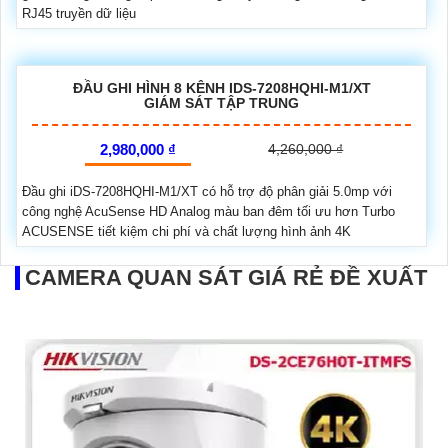
RJ45 truyền dữ liệu
ĐẦU GHI HÌNH 8 KÊNH IDS-7208HQHI-M1/XT
GIÁM SÁT TẬP TRUNG
2,980,000 ₫
4,260,000 ₫
Đầu ghi iDS-7208HQHI-M1/XT có hỗ trợ độ phân giải 5.0mp với
công nghệ AcuSense HD Analog màu ban đêm tối ưu hơn Turbo
ACUSENSE tiết kiệm chi phí và chất lượng hình ảnh 4K
CAMERA QUAN SÁT GIÁ RẺ ĐỀ XUẤT