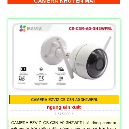
CAMERA KHUYẾN MÃI
CAMERA EZVIZ CS C3N A0 3H2WFRL
ngung s₫n xu₫t
1,675,000 ₫
CAMERA EZVIZ CS-C3N-A0-3H2WFRL là dòng camera
wifi ngoài trời không dây dòng camera ngoài trời Ezviz