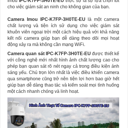
Imou
IPC-K7FP-3H0TE-EU
thực sự là sự lựa chọn tốt
cho việc giám sát an ninh cho không gian của bạn.
Camera Imou IPC-K7FP-3H0TE-EU
là một camera
chất lượng và tiện ích sử dụng cho việc giám sát
khuôn viên ngoại trời một cách hiệu quả với khả năng
kết nối camera giúp bạn dễ dàng theo dõi mọi hoạt
động xảy ra mà không cần mạng WiFi.
Camera quan sát IPC-K7FP-3H0TE-EU
được thiết kế
với công nghệ mới nhất hình ảnh chất lượng cao cho
phép bạn quan sát rõ nét ngay cả trong điều kiện ánh
sáng yếu. Chú trọn lớn nhất là việc điều khiển camera
qua smartphone cũng trở nên tiện lợi hơn bao giờ hết
giúp bạn dễ dàng thao tác và kiểm soát mọi tình huống
một cách nhanh chóng và linh hoạt.