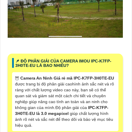
📌 ĐỘ PHÂN GIẢI CỦA CAMERA IMOU IPC-K7FP-
3H0TE-EU LÀ BAO NHIÊU?
🦉
Camera An Ninh Giá rẻ mã IPC-K7FP-3H0TE-EU
được trang bị độ phân giải caohình ảnh sắc nét và rõ
ràng với chất lượng video cao này, bạn sẽ có thể
quan sát và giám sát một cách chi tiết và chuyên
nghiệp giúp nâng cao tính an toàn và an ninh cho
không gian của mình.Độ phân giải của
IPC-K7FP-
3H0TE-EU là 3.0 megapixel
giúp chất lượng hình
ảnh rõ nét và sắc nét để theo dõi và bảo vệ mục tiêu
hiệu quả.