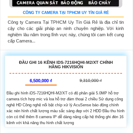
CÔNG TY CAMERA TẠI TPHCM UY TÍN GIÁ RẺ
Công ty Camera Tại TPHCM Uy Tín Giá Rẻ là địa chỉ tin
cậy cho các giải pháp an ninh chuyên nghiệp. Với kinh
nghiệm lâu năm trong lĩnh vực này, chúng tôi cam kết cung
cấp Camera...
ĐẦU GHI 16 KÊNH IDS-7216HQHI-M2/XT CHÍNH
HÃNG HIKVISION
6,500,000 ₫
9,310,000 ₫
Đầu ghi hình iDS-7216HQHI-M2/XT có độ phân giải 5.0MP hỗ trợ
camera tích hợp mic và loa hỗ trợ đàm thoại 2 chiều Sử dụng công
nghệ HD Công nghệ nổi bật chíp xử lý AcuSense báo động chính
xác nén hình chất lượng màu sắc sáng đẹp với 2 HDD Đầu thu hình
còn có thể thêm 8 camera IP dễ dàng nâng cấp hệ thống ghi đèn 16
kênh với khả năng thu hình chất lượng