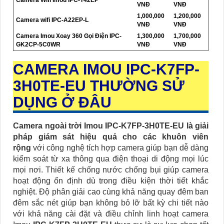
Camera Wifi Imou IPC-T42EP
VNĐ
VNĐ
1,000,000
1,200,000
Camera wifi IPC-A22EP-L
VNĐ
VNĐ
Camera Imou Xoay 360 Gọi Điện IPC-
1,300,000
1,700,000
GK2CP-5C0WR
VNĐ
VNĐ
CAMERA IMOU IPC-K7FP-
3H0TE-EU
THƯỜNG SỬ
DỤNG Ở ĐÂU
Camera ngoài trời Imou IPC-K7FP-3H0TE-EU là giải
pháp giám sát hiệu quả cho các khuôn viên
rộng
với công nghệ tích hợp camera giúp bạn dễ dàng
kiểm soát từ xa thông qua điện thoại di động mọi lúc
mọi nơi. Thiết kế chống nước chống bụi giúp camera
hoạt động ổn định dù trong điều kiện thời tiết khắc
nghiệt. Độ phân giải cao cùng khả năng quay đêm ban
đêm sắc nét giúp bạn không bỏ lỡ bất kỳ chi tiết nào
với khả năng cài đặt và điều chỉnh linh hoạt camera