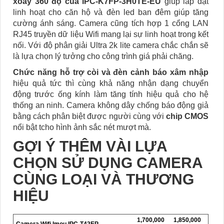
xoay 360 độ của IPC-K7FP-3H0TE-EU
giúp lắp đặt
linh hoạt cho căn hộ và đèn led ban đêm giúp tăng
cường ánh sáng. Camera cũng tích hợp 1 cổng LAN
RJ45 truyền dữ liệu Wifi mang lại sự linh hoạt trong kết
nối. Với độ phân giải Ultra 2k lite camera chắc chắn sẽ
là lựa chọn lý tưởng cho công trình giá phải chăng.
Chức năng hỗ trợ còi và đèn cảnh báo xâm nhập
hiệu quả tức thì cùng khả năng nhận dạng chuyển
động trước ống kính làm tăng tính hiệu quả cho hệ
thống an ninh. Camera không dây chống báo động giả
bằng cách phân biệt được người cùng với
chip CMOS
nổi bật tcho hình ảnh sắc nét mượt mà.
GỢI Ý THÊM VÀI LỰA
CHỌN SỬ DỤNG CAMERA
CÙNG LOẠI VÀ THƯƠNG
HIỆU
1,700,000
1,850,000