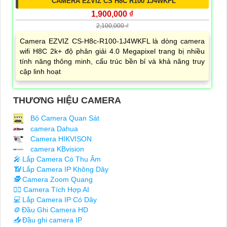
CAMERA EZVIZ CS H8C R100 1J4WKFL
1,900,000 ₫
2,100,000 ₫
Camera EZVIZ CS-H8c-R100-1J4WKFL là dòng camera
wifi H8C 2k+ độ phân giải 4.0 Megapixel trang bị nhiều
tính năng thông minh, cấu trúc bền bỉ và khả năng truy
cập linh hoạt
THƯƠNG HIỆU CAMERA
Bộ Camera Quan Sát
camera Dahua
Camera HIKVISON
camera KBvision
️🎤️
Lắp Camera Có Thu Âm
📶
Lắp Camera IP Không Dây
🕵️
Camera Zoom Quang
🧛‍♀️
Camera Tích Hợp AI
💻
Lắp Camera IP Có Dây
⚙️
Đầu Ghi Camera HD
📥
Đầu ghi camera IP