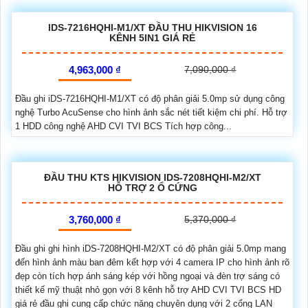
IDS-7216HQHI-M1/XT ĐẦU THU HIKVISION 16
KÊNH 5IN1 GIÁ RẺ
4,963,000 ₫
7,090,000 ₫
Đầu ghi iDS-7216HQHI-M1/XT có độ phân giải 5.0mp sử dụng công
nghệ Turbo AcuSense cho hình ảnh sắc nét tiết kiệm chi phí. Hỗ trợ
1 HDD công nghệ AHD CVI TVI BCS Tích hợp công...
ĐẦU THU KTS HIKVISION IDS-7208HQHI-M2/XT
HỖ TRỢ 2 Ổ CỨNG
3,760,000 ₫
5,370,000 ₫
Đầu ghi ghi hình iDS-7208HQHI-M2/XT có độ phân giải 5.0mp mang
đến hình ảnh màu ban đêm kết hợp với 4 camera IP cho hình ảnh rõ
đẹp còn tích hợp ánh sáng kép với hồng ngoại và đèn trợ sáng có
thiết kế mỹ thuật nhỏ gọn với 8 kênh hỗ trợ AHD CVI TVI BCS HD
giá rẻ đầu ghi cung cấp chức năng chuyên dụng với 2 cổng LAN