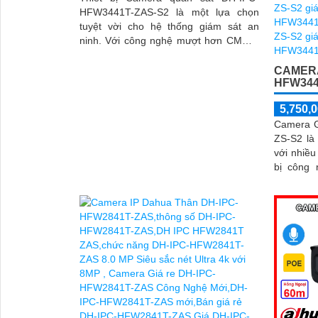
HFW3441T-ZAS-S2 là một lựa chọn
tuyệt vời cho hệ thống giám sát an
ninh. Với công nghệ mượt hơn CMOS,
camera này cho phép bạn theo dõi cẩn
thận những gì đang xảy ra trong khu
CAMERA
HFW344
vực được giám sát
5,750,0
Camera 
ZS-S2 là
với nhiều ưu
bị công 
camera n
ảnh sáng
quan sát