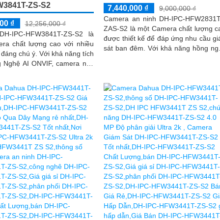
W3841T-ZS-S2
7,440,000 ₫
9,000,000 ₫
Camera an ninh DH-IPC-HFW2831
00 ₫
12,256,000 ₫
ZAS-S2 là một Camera chất lượng c
DH-IPC-HFW3841T-ZS-S2 là
được thiết kế để đáp ứng nhu cầu g
ra chất lượng cao với nhiều
sát ban đêm. Với khả năng hồng ngoại
ú ý. Với khả năng tích
lên đến 60m, bạn có thể yên tâm q
 Nghệ AI ONVIF, camera này
sát mọi hoạt động trong khu vực g
 nhận diện và phân tích hình
sát
cách thông minh, tối ưu hóa
 của hệ thống