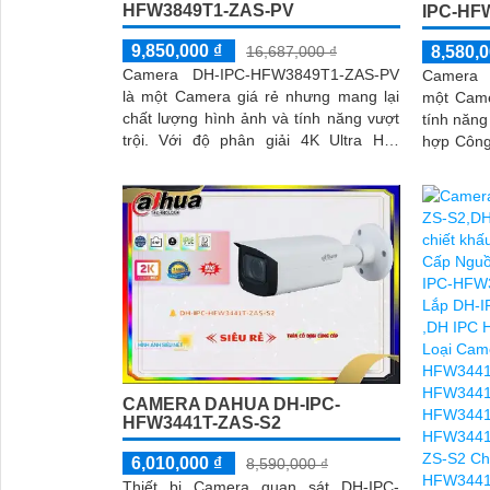
HFW3849T1-ZAS-PV
IPC-HF
9,850,000 ₫
16,687,000 ₫
8,580,0
Camera DH-IPC-HFW3849T1-ZAS-PV
Camera 
là một Camera giá rẻ nhưng mang lại
một Came
chất lượng hình ảnh và tính năng vượt
tính năng đáng ch
trội. Với độ phân giải 4K Ultra HD,
hợp Công
camera này cho phép bạn quan sát chi
cho phép
tiết và rõ nét hơn bao giờ hết
ảnh một 
hiệu suất
CAMERA DAHUA DH-IPC-
HFW3441T-ZAS-S2
6,010,000 ₫
8,590,000 ₫
Thiết bị Camera quan sát DH-IPC-