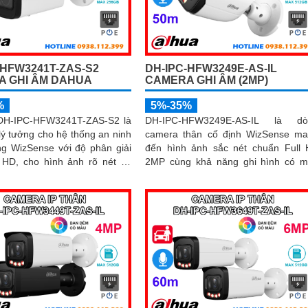
-HFW3241T-ZAS-S2
DH-IPC-HFW3249E-AS-IL
 GHI ÂM DAHUA
CAMERA GHI ÂM (2MP)
%
5%-35%
DH-IPC-HFW3241T-ZAS-S2 là
DH-IPC-HFW3249E-AS-IL là dò
lý tưởng cho hệ thống an ninh
camera thân cố định WizSense m
ng WizSense với độ phân giải
đến hình ảnh sắc nét chuẩn Full
 HD, cho hình ảnh rõ nét cả
2MP cùng khả năng ghi hình có 
 micro ghi âm,
vào ban đêm nhờ công nghệ đèn k
ại ban đêm lên đến 60m và
Với tầm nhìn hồng ngoại xa tới 5
 AI thông minh giúp phân biệt
mic ghi âm tích hợp và khả năng p
 xe chính xác, nâng cao hiệu
biệt chính xác giữa người và xe g
sát
giám sát hiệu quả và giảm thiểu c
báo giả, hỗ trợ khe thẻ nhớ lên 
512GB, chuẩn chống nước IP67 giá 