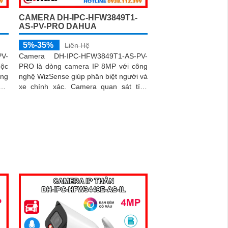
CAMERA DH-IPC-HFW3849T1-
AS-PV-PRO DAHUA
5%-35%
Liên Hệ
V-
Camera DH-IPC-HFW3849T1-AS-PV-
ộc
PRO là dòng camera IP 8MP với công
ăng
nghệ WizSense giúp phân biệt người và
sát
xe chính xác. Camera quan sát tích
hợp mic và loa đàm thoại 2 chiều có
 hỗ
khe thẻ nhớ lên đến 512GB cùng hệ
đèn
thống cảnh báo chủ động với đèn xanh
đỏ và âm thanh