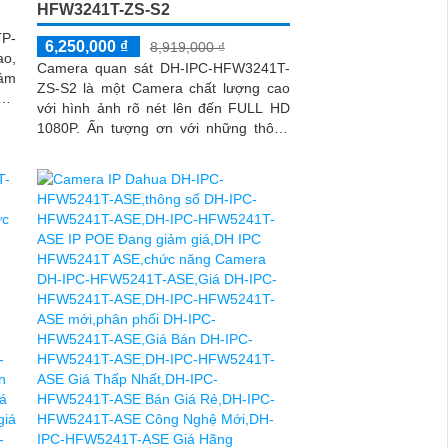
HFW3241T-ZS-S2
TP-
6,250,000 ₫
8,919,000 ₫
ao,
Camera quan sát DH-IPC-HFW3241T-
iám
ZS-S2 là một Camera chất lượng cao
với hình ảnh rõ nét lên đến FULL HD
uan
1080P. Ấn tượng ơn với những thông
iám
số là chất lượng hình ảnh ban đêm với
hồng ngoại 60m giúp quan sát hiệu quả
dù trong điều kiện ánh sáng yếu