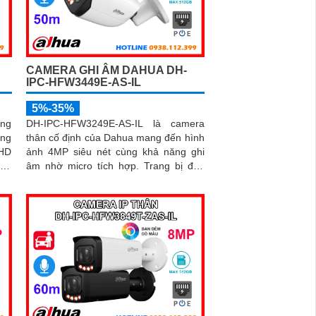
CAMERA GHI ÂM DAHUA DH-
IPC-HFW3449E-AS-IL
5%-35%
ng
DH-IPC-HFW3249E-AS-IL là camera
ang
thân cố định của Dahua mang đến hình
 HD
ảnh 4MP siêu nét cùng khả năng ghi
màu
âm nhờ micro tích hợp. Trang bị đèn
ép.
kép hỗ trợ ghi hình màu vào ban đêm,
0m,
hồng ngoại tầm xa 50m và công nghệ
hân
AI phân biệt chính xác người và xe,
iúp
camera giúp giảm thiểu cảnh báo giả
ảnh
hiệu quả
đến
rẻ