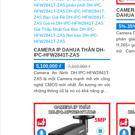
CAMERA
DAHUA
5%-35
Camera 
phân gi
H.265+ gi
CAMERA IP DAHUA THÂN DH-
trữ. Camera hỗ trợ phát hiện thông
IPC-HFW2841T-ZAS
minh ngườ
5,100,000 ₫
7,310,000 ₫
Camera An Ninh DH-IPC-HFW2841T-
ZAS là một Camera mạnh mẽ với công
nghệ CMOS mới nhất. Ấn tượng ơn với
những thông số là nó có khả năng giám
sát ban đêm vượt trội với đèn hồng
ngoại có tầm xa lên đến 60m