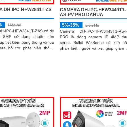
 DH-IPC-HFW2841T-ZS
CAMERA DH-IPC-HFW3449T1-
AS-PV-PRO DAHUA
%
5%-35%
Liên hệ
Liên Hệ
DH-IPC-HFW2841T-ZAS có độ
Camera DH-IPC-HFW3449T1-AS-P
ải 8MP sử dụng chuẩn nén
PRO là dòng camera IP 4MP thu
úp tiết kiệm băng thông và lưu
series Bullet WizSense có khả n
phân biệt người và xe, giúp giám 
i và xe, chống ngược sáng...
chính xác hơn. Camera tích hợp mic,
loa và khe thẻ nhớ lên đến 512GB
trợ cảnh báo chủ động với loa và 
báo xanh đỏ