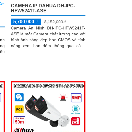
CAMERA IP DAHUA DH-IPC-
HFW5241T-ASE
5,700,000 ₫
8,152,000 ₫
Camera An Ninh DH-IPC-HFW5241T-
ASE là một Camera chất lượng cao với
ảnh
hình ảnh sáng đẹp hơn CMOS và tính
áng
năng xem ban đêm thông qua công
nghệ hồng ngoại 80m. Camera này
oom
được sản...
nét