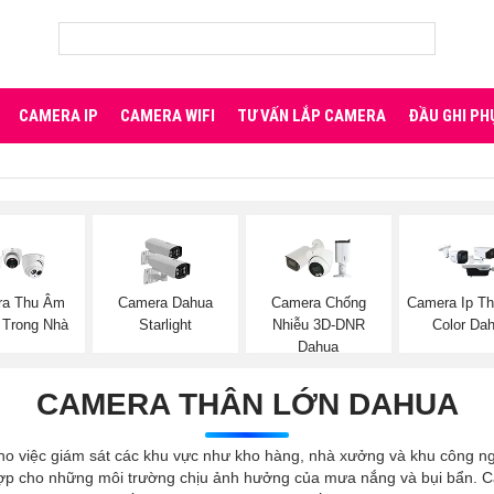
CAMERA IP
CAMERA WIFI
TƯ VẤN LẮP CAMERA
ĐẦU GHI PH
ra Thu Âm
Camera Dahua
Camera Chống
Camera Ip Th
 Trong Nhà
Starlight
Nhiễu 3D-DNR
Color Da
Dahua
CAMERA THÂN LỚN DAHUA
ho việc giám sát các khu vực như kho hàng, nhà xưởng và khu công ng
hợp cho những môi trường chịu ảnh hưởng của mưa nắng và bụi bẩn. Ca