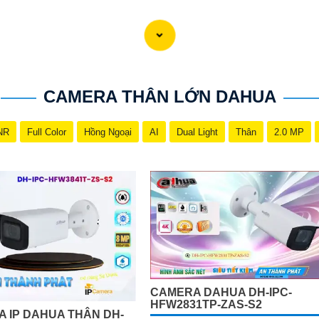
CAMERA THÂN LỚN DAHUA
NR
Full Color
Hồng Ngoại
AI
Dual Light
Thân
2.0 MP
CAMERA DAHUA DH-IPC-
HFW2831TP-ZAS-S2
 IP DAHUA THÂN DH-