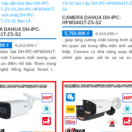
CAMERA DAHUA DH-IPC-
HFW3441T-ZS-S2
 DAHUA DH-IPC-
5,750,000 ₫
8,213,000 ₫
1T-ZS-S2
, giúp tăng cường chất lượng hình 
00 ₫
8,213,000 ₫
khi quan sát trong điều kiện ánh s
Giám Sát DH-IPC-HFW3441T-
thấp. Camera có khả năng xoay điều
 một Camera chất lượng cao
chỉnh góc quan sát từ xa và z
 điểm nổi bật. Được trang
quang học 4x, giúp quan sát rõ 
nghệ Hồng Ngoại Smart IR,
những chi tiết xa
ày đảm bảo chất lượng hình
 đẹp và rõ nét, ngay cả khi
 ban đêm