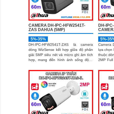
CAMERA DH-IPC-HFW2541T-
DH-IPC
ZAS DAHUA (5MP)
CAMERA
5%-35%
5%-35
DH-IPC-HFW2541T-ZAS là camera
Camera 
dòng WizSense kết hợp giữa độ phân
lựa chọn 
giải 5MP siêu nét và micro ghi âm tích
thuộc dò
hợp, mang đến hình ảnh sống động
2MP Full
kèm âm thanh rõ ràng. Nhờ công nghệ
ngày lẫn đêm. Tích hợp
AI giúp nhận diện chính xác người và
hồng ngo
phương tiện, giảm thiểu cảnh báo sai,
công nghệ
tối ưu hiệu quả an ninh
người và
quả giám 