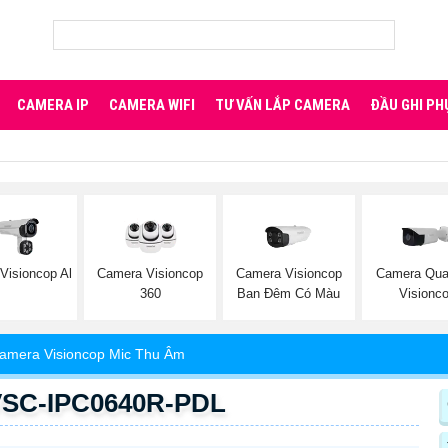
CAMERA IP
CAMERA WIFI
TƯ VẤN LẮP CAMERA
ĐẦU GHI PH
Visioncop Al
Camera Visioncop
Camera Visioncop
Camera Qua
360
Ban Đêm Có Màu
Visionc
amera Visioncop Mic Thu Âm
VSC-IPC0640R-PDL