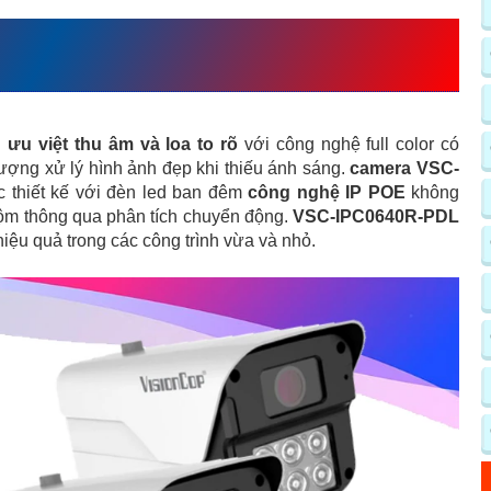
40R-PDL
VỚI THÔNG TIN CHI
ưu việt thu âm và loa
to rõ
với công nghệ full color có
ợng xử lý hình ảnh đẹp khi thiếu ánh sáng.
camera VSC-
 thiết kế với đèn led ban đêm
công nghệ IP POE
không
ộm thông qua phân tích chuyển động.
VSC-IPC0640R-PDL
iệu quả trong các công trình vừa và nhỏ.