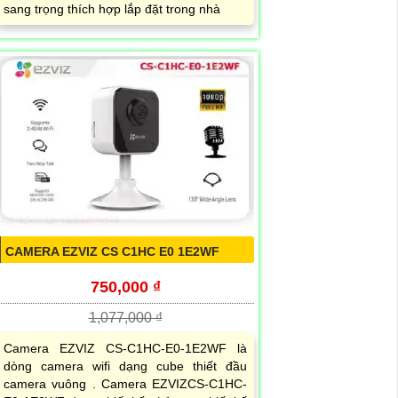
sang trọng thích hợp lắp đặt trong nhà
CAMERA EZVIZ CS C1HC E0 1E2WF
750,000 ₫
1,077,000 ₫
Camera EZVIZ CS-C1HC-E0-1E2WF là
dòng camera wifi dạng cube thiết đầu
camera vuông . Camera EZVIZCS-C1HC-