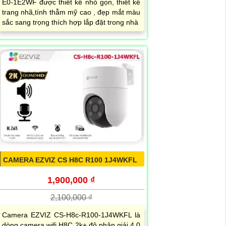
E0-1E2WF được thiết kế nhỏ gọn, thiết kế
trang nhã,tính thẫm mỹ cao , đẹp mắt màu
sắc sang trọng thích hợp lắp đặt trong nhà
CAMERA EZVIZ CS H8C R100 1J4WKFL
1,900,000 ₫
2,100,000 ₫
Camera EZVIZ CS-H8c-R100-1J4WKFL là
dòng camera wifi H8C 2k+ độ phân giải 4.0