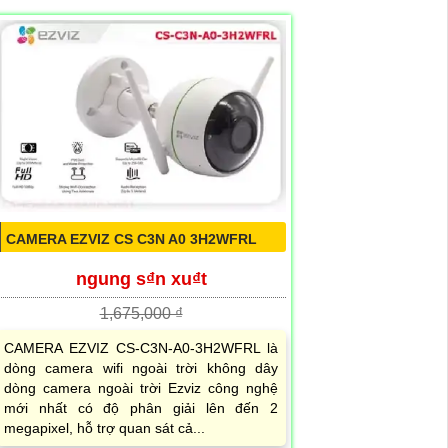
CAMERA EZVIZ CS C3N A0 3H2WFRL
ngung s₫n xu₫t
1,675,000 ₫
CAMERA EZVIZ CS-C3N-A0-3H2WFRL là
dòng camera wifi ngoài trời không dây
dòng camera ngoài trời Ezviz công nghệ
mới nhất có độ phân giải lên đến 2
megapixel, hỗ trợ quan sát cả...