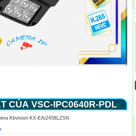
ẬT CỦA
VSC-IPC0640R-PDL
mera Kbvision KX-EAi2458LZSN
m