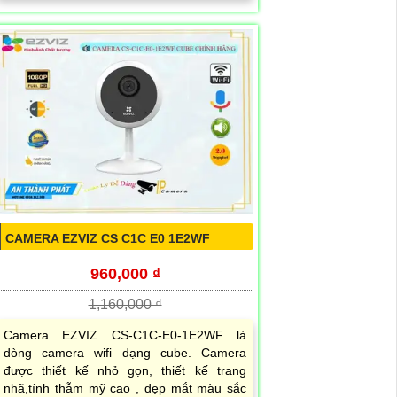
CAMERA EZVIZ CS C1C E0 1E2WF
960,000 ₫
1,160,000 ₫
Camera EZVIZ CS-C1C-E0-1E2WF là
dòng camera wifi dạng cube. Camera
được thiết kế nhỏ gọn, thiết kế trang
nhã,tính thẫm mỹ cao , đẹp mắt màu sắc