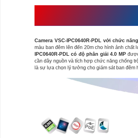
GIỚI THIỆU
VSC-IPC06
TIẾT
Camera VSC-IPC0640R-PDL với chức năng 
màu ban đêm lên đến 20m cho hình ảnh chất lư
IPC0640R-PDL có độ phân giải 4.0 MP
được
cần dây nguồn và tích hợp chức năng chống tr
là sự lựa chọn lý tưởng cho giám sát ban đêm h