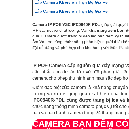
Lắp Camera KBvision Trọn Bộ Giá Rẻ
Lắp Camera KBvision Trọn Bộ Giá Rẻ
Camera IP POE
VSC-IPC064
0R-PDL
giúp giải quyế
MP sắc nét và chất lượng. Với
khả năng xem ban đ
quả. Camera được trang bị đèn led ban đêm kỹ thuật 
Âm Và Loa cùng chức năng phân biệt người thiết kế 
đặt dễ dàng và phù hợp cho kho hàng với thân Plast
IP POE Camera cấp nguồn qua dây mạng
V
cân nhắc cho dự án lớn với độ phân giải l
camera cho phép thu hình ảnh màu sắc đẹp hơ
Điểm đặc biệt của camera là khả năng chuyển
lượng và rõ nét giúp quan sát hiệu quả tr
IPC0640R-PDL cũng được trang bị loa và 
chức năng thông minh camera phục vụ tốt cho 
bán và bảo hành camera trong 24 tháng mang l
CAMERA BAN ĐÊM C