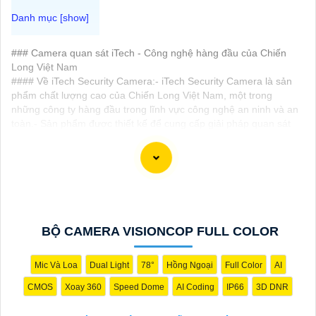
### Camera quan sát iTech - Công nghệ hàng đầu của Chiến
Long Việt Nam
#### Về iTech Security Camera:- iTech Security Camera là sản
phẩm chất lượng cao của Chiến Long Việt Nam, một trong
những công ty hàng đầu trong lĩnh vực công nghệ an ninh và an
toàn.- Sản phẩm được thiết kế để cung cấp giải pháp quan sát
an toàn, đáng tin cậy cho nhu cầu của mọi người, từ gia đình
đến doanh nghiệp.
#### Công nghệ tiên tiến:- Camera quan sát iTech được trang bị
công nghệ hiện đại, giúp quan sát rõ ràng và chất lượng cao.-
Hình ảnh sắc nét, màu sắc tự nhiên giúp ghi nhận và phân tích
thông tin một cách chính xác.
#### Phù hợp với nhiều môi trường:- Sản phẩm được thiết kế để
BỘ CAMERA VISIONCOP FULL COLOR
hoạt động ổn định trong nhiều điều kiện khác nhau, từ ngoài trời
đến trong nhà.- Chịu nước, chịu nhiệt, và chống chịu những yếu
tố môi trường khắc nghiệt.
Mic Và Loa
Dual Light
78°
Hồng Ngoại
Full Color
AI
#### Hướng dẫn sử dụng đơn giản:- Được tích hợp với giao
CMOS
Xoay 360
Speed Dome
AI Coding
IP66
3D DNR
diện dễ sử dụng, giúp người dùng cài đặt và vận hành một cách
thuận tiện.- Hỗ trợ kết nối mạng và xem trực tiếp qua điện thoại