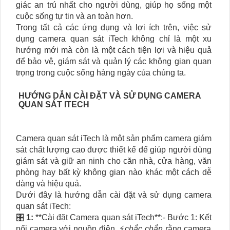
giác an trú nhất cho người dùng, giúp họ sống một
cuộc sống tự tin và an toàn hơn.
Trong tất cả các ứng dụng và lợi ích trên, việc sử
dụng camera quan sát iTech không chỉ là một xu
hướng mới mà còn là một cách tiện lợi và hiệu quả
để bảo vệ, giám sát và quản lý các không gian quan
trọng trong cuộc sống hàng ngày của chúng ta.
HƯỚNG DẪN CÀI ĐẶT VÀ SỬ DỤNG CAMERA
QUAN SÁT ITECH
Camera quan sát iTech là một sản phẩm camera giám
sát chất lượng cao được thiết kế để giúp người dùng
giám sát và giữ an ninh cho căn nhà, cửa hàng, văn
phòng hay bất kỳ không gian nào khác một cách dễ
dàng và hiệu quả.
Dưới đây là hướng dẫn cài đặt và sử dụng camera
quan sát iTech:
🎛
1:
**Cài đặt Camera quan sát iTech**:- Bước 1: Kết
nối camera với nguồn điện, ️⚡
chắc chắn
rằng camera