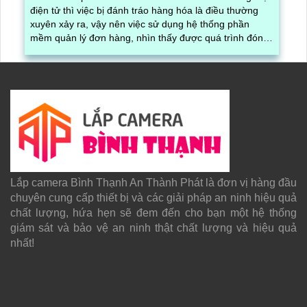
điện tử thì việc bị đánh tráo hàng hóa là điều thường
xuyên xảy ra, vậy nên việc sử dụng hệ thống phần
mềm quản lý đơn hàng, nhìn thấy được quá trình đóng
gói hàng hóa, kèm theo đấy là quy trình đóng gói cũng
được ghi lại một cách dễ dàng
Lắp camera Bình Thạnh An Thành Phát là đơn vị hàng đầu
chuyên cung cấp thiết bị và các giải pháp an ninh hiệu quả
chất lượng, hứa hẹn sẽ đem đến cho bạn một hệ thống
giám sát và bảo vệ an ninh thật chất lượng và hiệu quả
nhất!