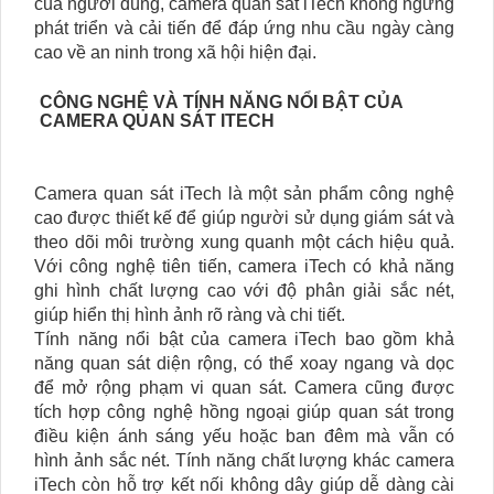
của người dùng, camera quan sát iTech không ngừng
phát triển và cải tiến để đáp ứng nhu cầu ngày càng
cao về an ninh trong xã hội hiện đại.
CÔNG NGHỆ VÀ TÍNH NĂNG NỔI BẬT CỦA
CAMERA QUAN SÁT ITECH
Camera quan sát iTech là một sản phẩm công nghệ
cao được thiết kế để giúp người sử dụng giám sát và
theo dõi môi trường xung quanh một cách hiệu quả.
Với công nghệ tiên tiến, camera iTech có khả năng
ghi hình chất lượng cao với độ phân giải sắc nét,
giúp hiển thị hình ảnh rõ ràng và chi tiết.
Tính năng nổi bật của camera iTech bao gồm khả
năng quan sát diện rộng, có thể xoay ngang và dọc
để mở rộng phạm vi quan sát. Camera cũng được
tích hợp công nghệ hồng ngoại giúp quan sát trong
điều kiện ánh sáng yếu hoặc ban đêm mà vẫn có
hình ảnh sắc nét. Tính năng chất lượng khác camera
iTech còn hỗ trợ kết nối không dây giúp dễ dàng cài