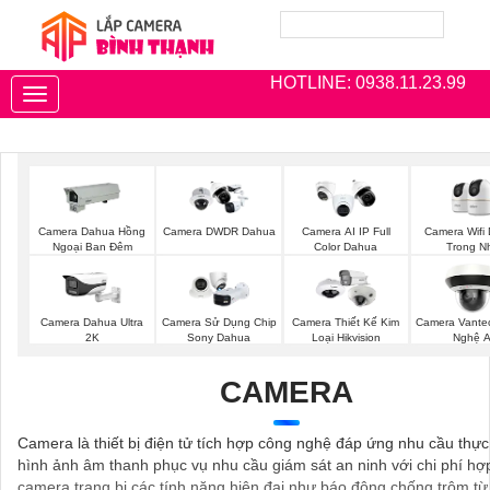
HOTLINE: 0938.11.23.99
Toggle
navigation
Camera Wifi
Camera Dahua Hồng
Camera DWDR Dahua
Camera AI IP Full
Trong N
Ngoại Ban Đêm
Color Dahua
Camera Dahua Ultra
Camera Sử Dụng Chip
Camera Thiết Kế Kim
Camera Vante
2K
Sony Dahua
Loại Hikvision
Nghệ A
CAMERA
Camera là thiết bị điện tử tích hợp công nghệ đáp ứng nhu cầu thực
hình ảnh âm thanh phục vụ nhu cầu giám sát an ninh với chi phí hợp
camera trang bị các tính năng hiện đại như báo động chống trộm từ 