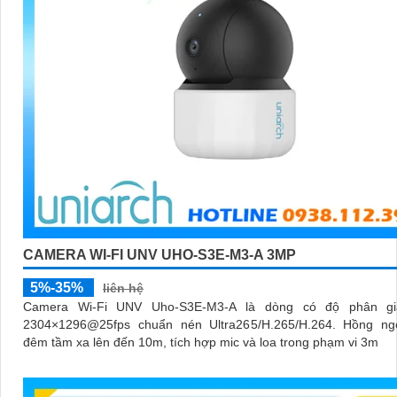
CAMERA WI-FI UNV UHO-S3E-M3-A 3MP
5%-35%
liên hệ
Camera Wi-Fi UNV Uho-S3E-M3-A là dòng có độ phân g
2304×1296@25fps chuẩn nén Ultra265/H.265/H.264. Hồng ng
đêm tầm xa lên đến 10m, tích hợp mic và loa trong phạm vi 3m