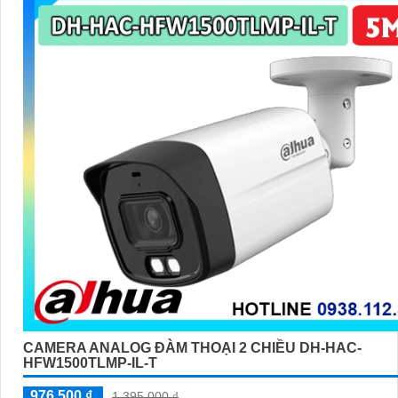
nhiễu 3D. - Giá phải chăng với chất lượng
chắc chắn hơn
.
Nhớ kiểm tra và lựa chọn sản phẩm phù hợp với nhu cầu sử dụng v
gian lắp đặt của bạn. Bạn có thể tham khảo thêm thông tin chi tiết 
hàng tại các cửa hàng điện tử uy tín hoặc cửa hàng thiết bị an ninh
nghiệp. Chúc bạn tìm được giải pháp an ninh phù hợp!
CAMERA ANALOG ĐÀM THOẠI 2 CHIỀU DH-HAC-
HFW1500TLMP-IL-T
976,500 ₫
1,395,000 ₫