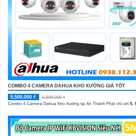
COMBO 4 CAMERA DAHUA KHO XƯỞNG GIÁ TỐT
5,500,000 ₫
6,500,000 ₫
Combo 4 Camera Dahua Kho Xưởng tại An Thành Phát chỉ với
5. 