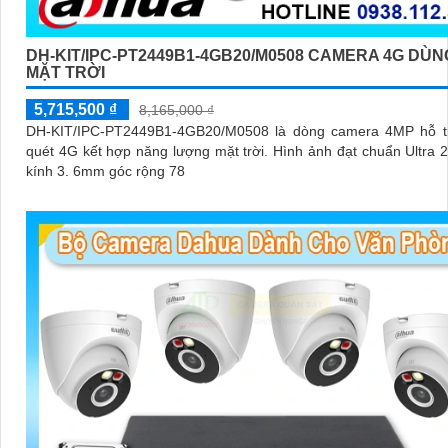
DH-KIT/IPC-PT2449B1-4GB20/M0508 CAMERA 4G DÙN
MẶT TRỜI
5,715,500 ₫
8,165,000 ₫
DH-KIT/IPC-PT2449B1-4GB20/M0508 là dòng camera 4MP hỗ t
quét 4G kết hợp năng lượng mặt trời. Hình ảnh đạt chuẩn Ultra 2K+, ống
kính 3. 6mm góc rộng 78