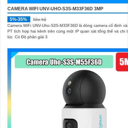
CAMERA WIFI UNV-UHO-S3S-M33F36D 3MP
5%-35%
liên hệ
Camera WiFi UNV-Uho-S3S-M33F36D là dòng camera cố định và
PT tích hợp hai kênh trên cùng một IP quan sát tổng thể và chi t
lúc. Có Độ phân giải 3