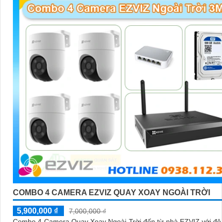
COMBO 4 CAMERA EZVIZ QUAY XOAY NGOÀI TRỜI
5,900,000 ₫
7,000,000 ₫
Combo 4 Camera Quay Xoay Ngoài Trời đến từ nhà EZVIZ với độ