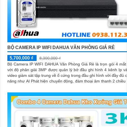
BỘ CAMERA IP WIFI DAHUA VĂN PHÒNG GIÁ RẺ
5,700,000 ₫
8,300,000 ₫
Bộ Camera IP WIFI DAHUA Văn Phòng Giá Rẻ là trọn gói 4 mắt
với độ phân giải 3MP được quản lý bở đầu ghi hình 4 kênh Ip và
video giám sát tập trung về ổ cứng trong đầu ghi hình với đầy đủ 
năng như AI Phát hiện chuyển động, đàm thoại âm thanh 2 chiều
sát có màu vào ban đêm