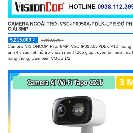
CAMERA NGOÀI TRỜI VSC-IP0950A-PDLK-LPR ĐỘ P
GIẢI 8MP
5,215,000 ₫
7,450,000 ₫
Camera VISIONCOP PTZ 8MP VSC-IP0980A-PDLK-PTZ mang l
ảnh 4K sắc nét, hỗ trợ chuẩn nén H.265 giúp truyền tải mượt mà t
băng thông. Cảm biến CMOS 1/2