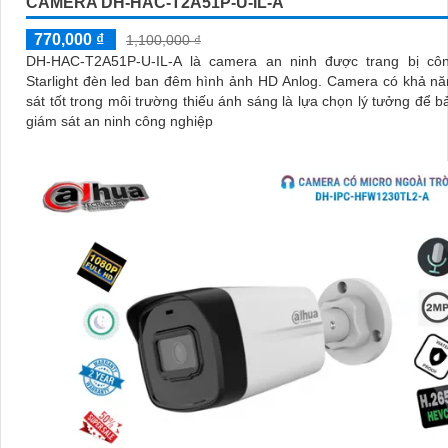
CAMERA DH-HAC-T2A51P-U-IL-A
770,000 ₫
1,100,000 ₫
DH-HAC-T2A51P-U-IL-A là camera an ninh được trang bị cô
Starlight đèn led ban đêm hình ảnh HD Anlog. Camera có khả năng giám
sát tốt trong môi trường thiếu ánh sáng là lựa chọn lý tưởng để b
giám sát an ninh công nghiệp