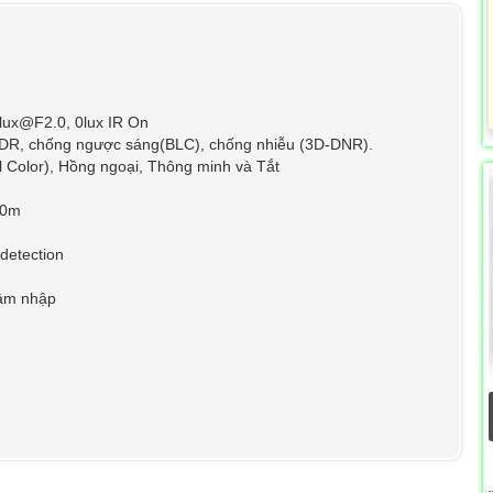
 lux@F2.0, 0lux IR On
DR, chống ngược sáng(BLC), chống nhiễu (3D-DNR).
l Color), Hồng ngoại, Thông minh và Tắt
30m
detection
xâm nhập