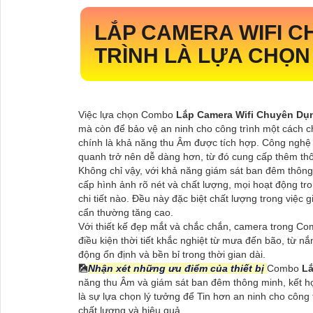
LẮP CAMERA WIFI 
TRÌNH
LÀ LỰA CHỌN
Việc lựa chọn Combo
Lắp Camera Wifi Chuyên Dụ
mà còn để bảo vệ an ninh cho công trình một cách 
chính là khả năng thu Âm được tích hợp. Công nghệ 
quanh trở nên dễ dàng hơn, từ đó cung cấp thêm thô
Không chỉ vậy, với khả năng giám sát ban đêm thôn
cấp hình ảnh rõ nét và chất lượng, mọi hoạt động tr
chi tiết nào. Đều này đặc biệt chất lượng trong việ
cẩn thường tăng cao.
Với thiết kế đẹp mắt và chắc chắn, camera trong C
điều kiện thời tiết khắc nghiệt từ mưa đến bão, từ nắ
động ổn định và bền bỉ trong thời gian dài.
🎑
Nhận xét những ưu điểm của thiết bị
Combo
Lă
năng thu Âm và giám sát ban đêm thông minh, kết h
là sự lựa chọn lý tưởng để Tin hơn an ninh cho côn
chất lượng và hiệu quả.