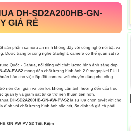
HUA
DH-SD2A200HB-GN-
 GIÁ RẺ
ột sản phẩm camera an ninh không dây với công nghệ nổi bật và
g. Được trang bị công nghệ Starlight, camera có thể quan sát rõ
ung Quốc - Dahua, nổi tiếng với chất lượng hình ảnh sáng đẹp.
N-AW-PV-S2
mang đến chất lượng hình ảnh 2.0 megapixel FULL
n hoàn hảo cho việc lắp đặt camera wifi chuyên dùng cho công
 trở nên đơn giản và tiện lợi, không cần ảnh hưởng đến cấu trúc
iệc quản lý và giám sát từ xa trở nên thuận tiện hơn.
ahua
DH-SD2A200HB-GN-AW-PV-S2
là sự lựa chọn tuyệt vời cho
ia đình với chất lượng hình ảnh sắc nét, ổn định và giá cả phải
0HB-GN-AW-PV-S2 Tiết Kiệm