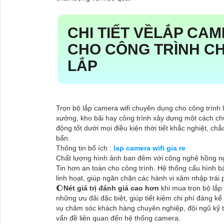
CHI TIẾT VỀ
LẮP CAM
CHO CÔNG TRÌNH
CH
LẮP
Trọn bộ lắp camera wifi chuyên dụng cho công trình l
xưởng, kho bãi hay công trình xây dựng một cách c
động tốt dưới mọi điều kiện thời tiết khắc nghiệt, c
bẩn.
Thông tin bổ ích :
lap camera wifi gia re
Chất lượng hình ảnh ban đêm với công nghệ hồng ngoạ
Tin hơn an toàn cho công trình. Hệ thống cấu hình b
linh hoạt, giúp ngăn chặn các hành vi xâm nhập trái 
🌔
Nét giá trị đánh giá cao hơn
khi mua trọn bộ lắ
những ưu đãi đặc biệt, giúp tiết kiệm chi phí đáng k
vụ chăm sóc khách hàng chuyên nghiệp, đội ngũ kỹ thu
vấn đề liên quan đến hệ thống camera.