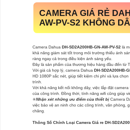
CAMERA GIÁ RẺ DA
AW-PV-S2
KHÔNG DÂY
Camera Dahua
DH-SD2A200HB-GN-AW-PV-S2
là m
khả năng giám sát tốt trong môi trường thiếu ánh sán
ràng ngay cả trong điều kiện ánh sáng yếu.
Đây là sản phẩm của thương hiệu hàng đầu đến từ Tr
Với giá cả hợp lý, camera Dahua
DH-SD2A200HB-G
HD 1080P sắc nét, giúp tiết kiệm chi phí và lựa chọ
trình.
Với khả năng kết nối không dây, việc lắp đặt camera
của công trình. Đồng thời, tính năng wifi cũng giúp v
✳️
Nhận xét những ưu điểm của thiết bị
Camera D
việc bảo vệ an ninh cho các công trình, văn phòng, g
chăng.
Thông Số Chính Loại Camera Giá re DH-SD2A20