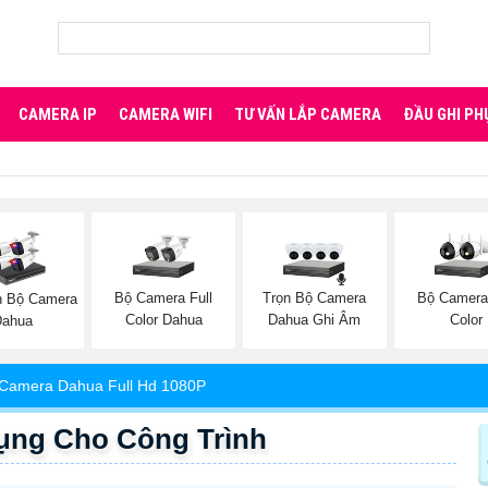
CAMERA IP
CAMERA WIFI
TƯ VẤN LẮP CAMERA
ĐẦU GHI PH
Bộ Camera Full
Trọn Bộ Camera
Bộ Camera 
n Bộ Camera
Color Dahua
Dahua Ghi Âm
Color
Dahua
Camera Dahua Full Hd 1080P
̣ng Cho Công Trình