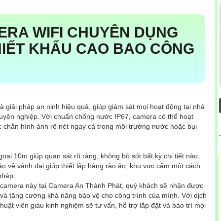
ERA WIFI CHUYÊN DỤNG
IẾT KHẤU CAO BAO CÔNG
à giải pháp an ninh hiệu quả, giúp giám sát mọi hoạt động tại nhà
huyên nghiệp. Với chuẩn chống nước IP67, camera có thể hoạt
hắc chắn hình ảnh rõ nét ngay cả trong môi trường nước hoặc bụi
i 10m giúp quan sát rõ ràng, không bỏ sót bất kỳ chi tiết nào,
ảo vệ vành đai giúp thiết lập hàng rào ảo, khu vực cấm một cách
phép.
p camera này tại Camera An Thành Phát, quý khách sẽ nhận được
ể và tăng cường khả năng bảo vệ cho công trình của mình. Với dịch
ật viên giàu kinh nghiệm sẽ tư vấn, hỗ trợ lắp đặt và bảo trì mọi