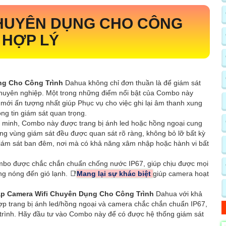
CHUYÊN DỤNG CHO CÔNG
 HỢP LÝ
ng Cho Công Trình
Dahua không chỉ đơn thuần là để giám sát
chuyên nghiệp. Một trong những điểm nổi bật của Combo này
mới ấn tượng nhất giúp Phục vụ cho việc ghi lại âm thanh xung
ng tin giám sát quan trọng.
g minh, Combo này được trang bị ánh led hoặc hồng ngoại cung
ong vùng giám sát đều được quan sát rõ ràng, không bỏ lỡ bất kỳ
c giám sát ban đêm, nơi mà có khả năng xâm nhập hoặc hành vi bất
ombo được chắc chắn chuẩn chống nước IP67, giúp chịu được mọi
ng nóng đến gió lạnh. 📑
Mang lại sự khác biệt
giúp camera hoạt
́p Camera Wifi Chuyên Dụng Cho Công Trình
Dahua với khả
ợp trang bị ánh led/hồng ngoại và camera chắc chắn chuẩn IP67,
g trình. Hãy đầu tư vào Combo này để có được hệ thống giám sát