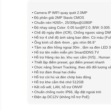
• Camera IP WIFI quay quét 2.0MP
• Độ phân giải 2MP Stavis CMOS
• Chuẩn nén H265+, 25/30fps@1080P
• Độ nhạy sáng Color: 0.05 lux@F2.0, B/W: 0.005
• Chế độ ngày đêm (ICR), Chống ngược sáng DW
• Hỗ trợ 4 chế độ ánh sáng ban đêm: Có màu (Ful
• Ống kính cố định 4mm , góc nhìn 86.8°
• Tầm xa đèn hồng ngoại 30m , tầm xa đèn LED 
• Hỗ trợ tên miền miễn phí SmartDDNS.TV
• Hỗ trợ Hàng rào ảo, khu vực cấm (IVS) , Human 
• Thiết lập điểm preset, gọi điểm preset nhanh
• Chức năng Smart Tracking, theo dõi đối tượng 
• Hỗ trợ đàm thoại hai chiều
• Hỗ trợ còi hú và đèn chớp báo động
• Hỗ trợ khe cắm thẻ nhớ 512GB
• Kết nối wifi, LAN, hỗ trợ ONVIF
• Chuẩn chống nước IP66, lắp đặt ngoài trời
• Điện áp DC12V (không hỗ trợ PoE)