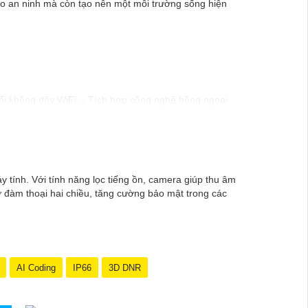
ao an ninh mà còn tạo nên một môi trường sống hiện
nối không dây WiFi. - Tích hợp công nghệ hồng ngoại
). - Hỗ trợ chống ngược sáng kỹ thuật số. - Thiết kế
. - Tầm quan sát hồng ngoại lên đến 20m. - Chống
y tính. Với tính năng lọc tiếng ồn, camera giúp thu âm
hông tin chi tiết và mua hàng tại các cửa hàng điện
rợ đàm thoại hai chiều, tăng cường bảo mật trong các
AI Coding
IP66
3D DNR