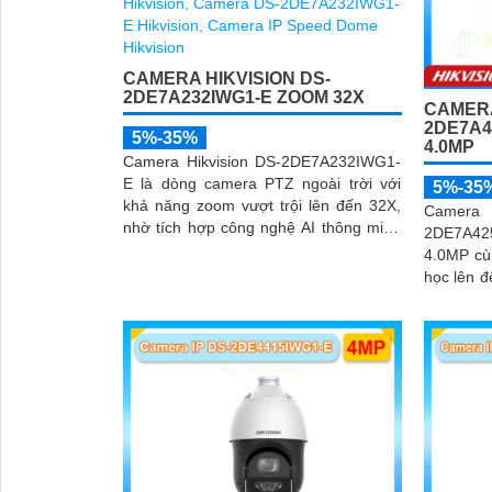
CAMERA HIKVISION DS-
2DE7A232IWG1-E ZOOM 32X
CAMERA
2DE7A4
5%-35%
4.0MP
Camera Hikvision DS-2DE7A232IWG1-
E là dòng camera PTZ ngoài trời với
5%-35
khả năng zoom vượt trội lên đến 32X,
Came
nhờ tích hợp công nghệ AI thông minh
2DE7A42
giúp phát hiện chuyển động và phân
4.0MP cù
biệt người/ phương tiện chính xát bên
học lên đ
cạnh đó là c và loa dược tích hợp mang
trong môi
đến trãi nghiệm giám sát có âm thanh