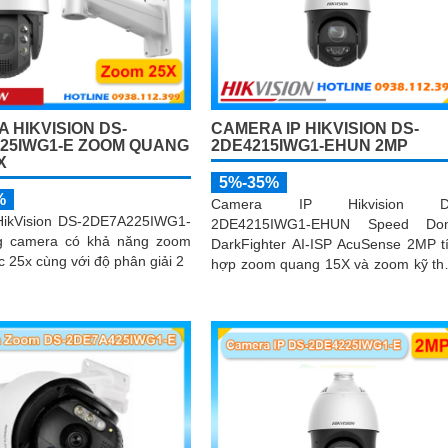
 HIKVISION DS-
CAMERA IP HIKVISION DS-
25IWG1-E ZOOM QUANG
2DE4215IWG1-EHUN 2MP
X
5%-35%
%
Camera IP Hikvision D
ikVision DS-2DE7A225IWG1-
2DE4215IWG1-EHUN Speed Do
g camera có khả năng zoom
DarkFighter AI-ISP AcuSense 2MP t
 25x cùng với độ phân giải 2
hợp zoom quang 15X và zoom kỹ th
số 16X