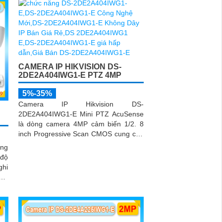
CAMERA IP HIKVISION DS-
2DE2A404IWG1-E PTZ 4MP
5%-35%
Camera IP Hikvision DS-
2DE2A404IWG1-E Mini PTZ AcuSense
là dòng camera 4MP cảm biến 1/2. 8
inch Progressive Scan CMOS cung cấp
hình ảnh sắc nét
òng
 độ
ghi
sát
ình
hát
anh
ban