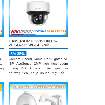
CAMERA IP HIKVISION DS-
2DE4A225IWG1-E 2MP
5%-35%
WG-
Camera Speed Dome DarkFighter AI-
er
ISP AcuSense 2MP tích hợp zoom
ng
quang 25X, AI nhận diện người và
ười
phương tiện, chụp khuôn mặt, hồng
uôn
ngoại 50m cùng khả năng quan sát ban
hời
đêm vượt trội cho hệ thống giám sát
chuyên nghiệp