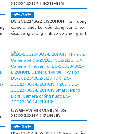
2CD2143G2-LIS2UHUN
5%-35%
DS-2CD2143G2-LIS2UHUN là dòng
ng
camera thiết kế kiểu dáng dome bán
ính
cầu, trang bị ống kính có độ phân giải 4
CAMERA HIKVISION DS-
2CD2343G2-LI2UHUN
S-
5%-35%
DS-2CD2343G2-LI2UHUN trang bị ống