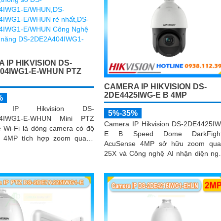
đêm
 IP HIKVISION DS-
04IWG1-E-WHUN PTZ
CAMERA IP HIKVISION DS-
2DE4425IWG-E B 4MP
%
a IP Hikvision DS-
5%-35%
04IWG1-E-WHUN Mini PTZ
Camera IP Hikvision DS-2DE4425I
 Wi-Fi là dòng camera có độ
E B Speed Dome DarkFight
i 4MP tích hợp zoom quang
AcuSense 4MP sở hữu zoom qua
ận diện người và phương tiện,
25X và Công nghệ AI nhận diện ng
i hai chiều, hồng ngoại 20m
và phương tiện, hỗ trợ chụp ảnh kh
 năng kết nối không dây linh
mặt lên đến 5 khuôn mặt cùng 1 t
hệ thống giám sát hiện đại
điểm