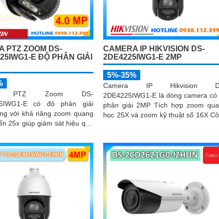
 PTZ ZOOM DS-
CAMERA IP HIKVISION DS-
25IWG1-E ĐỘ PHÂN GIẢI
2DE4225IWG1-E 2MP
5%-35%
%
Camera IP Hikvision D
ra PTZ Zoom DS-
2DE4225IWG1-E là dòng camera có
5IWG1-E có độ phân giải
phân giải 2MP Tích hợp zoom qu
ng với khả năng zoom quang
học 25X và zoom kỹ thuật số 16X C
ến 25x giúp giám sát hiệu quả
nghệ Self-learning tối ưu tốc độ lấy n
 trường rộng lớn
trong khi AI AcuSense hỗ trợ nhận d
người và phương tiện, chụp tối đ
khuôn mặt đồng thời