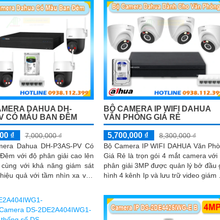
AMERA DAHUA DH-
BỘ CAMERA IP WIFI DAHUA
V CÓ MÀU BAN ĐÊM
VĂN PHÒNG GIÁ RẺ
00 ₫
5,700,000 ₫
7,000,000 ₫
8,300,000 ₫
mera Dahua DH-P3AS-PV Có
Bộ Camera IP WIFI DAHUA Văn Ph
Đêm với độ phân giải cao lên
Giá Rẻ là trọn gói 4 mắt camera với
cùng với khả năng giám sát
phân giải 3MP được quản lý bở đầu 
hiệu quả với tầm nhìn xa vào
hình 4 kênh Ip và lưu trữ video giám 
lên đến 30m bên cạnh đó là
tập trung về ổ cứng trong đầu ghi h
 giúp đàm thoại âm thanh 2
với đầy đủ các chưc năng như AI P
 báo động răng de chủ động
hiện chuyển động, đàm thoại âm th
hiện xâm nhập
2 chiều và giám sát có màu vào 