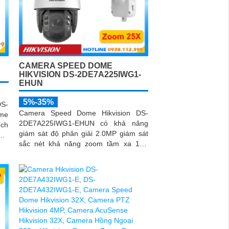
CAMERA SPEED DOME
HIKVISION DS-2DE7A225IWG1-
EHUN
5%-35%
S-
Camera Speed Dome Hikvision DS-
me
2DE7A225IWG1-EHUN có khả năng
ích
giám sát độ phân giải 2.0MP giám sát
uật
sắc nét khả năng zoom tầm xa 15X
giám sát tầm xa ổn định