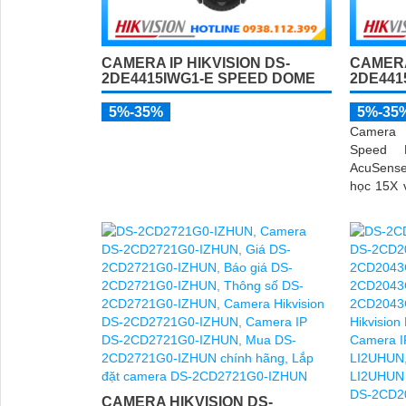
CAMERA IP HIKVISION DS-
CAMERA
2DE4415IWG1-E SPEED DOME
2DE441
5%-35%
5%-35
Camera 
Speed D
AcuSens
học 15X 
khả năng
cách xa,
và phươn
tối đa 5 
CAMERA HIKVISION DS-