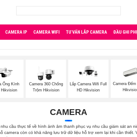
CAMERA IP
CAMERA WIFI
TƯ VẤN LẮP CAMERA
ĐẦU GHI PH
Camera Đếm
a Ống Kính
Camera 360 Chống
Lắp Camera Wifi Full
Hikvisi
Hikvision
Trộm Hikvision
HD Hikvision
CAMERA
 nhu cầu thực tế về hình ảnh âm thanh phục vụ nhu cầu giám sát an ninh
ỗ camera còn có khả năng lưu trữ dữ liệu hỗ trợ xem lại khi cần thiết.