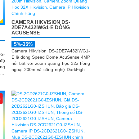
CAMERA HIKVISION DS-
2DE7A432IWG1-E DÒNG
ACUSENSE
5%-35%
Camera Hikvision DS-2DE7A432IWG1-
S-
E là dòng Speed Dome AcuSense 4MP
 độ
nổi bật với zoom quang học 32x hồng
ang
ngoại 200m và công nghệ DarkFighter
ông
cho hình ảnh rõ nét ngày đêm
ét,
iện
a 5