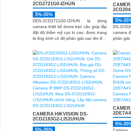
2CD2721G0-IZHUN
CAMERA
2CD204
5%-35%
5%-35
DDS-2CD2721G0-IZHUN là dòng
camera thiết kế dome bán cầu giúp lắp
DS-2CD
đặt độ thẫm mỹ cực kì cao, được trang
camera đ
bị ống kính có độ phân giải cao lên đến
phân giải
2
CAMERA
2DE7A4
CAMERA HIKVISION DS-
2CD2183G2-LIS2UHUN
5%-35
5%-35%
Camer