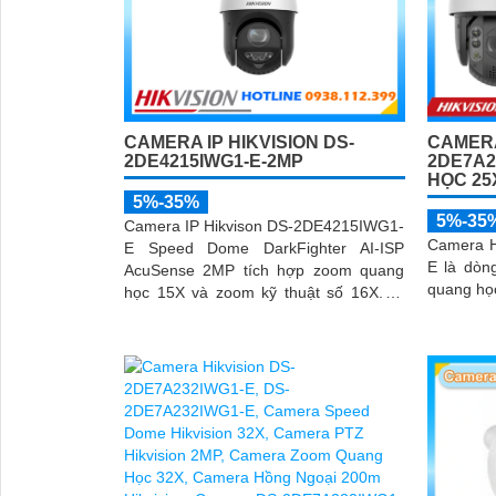
CAMERA
CAMERA IP HIKVISION DS-
2DE7A2
2DE4215IWG1-E-2MP
HỌC 25
5%-35%
5%-35
Camera IP Hikvison DS-2DE4215IWG1-
Camera H
E Speed Dome DarkFighter AI-ISP
E là dòn
AcuSense 2MP tích hợp zoom quang
quang học
học 15X và zoom kỹ thuật số 16X. AI
AcuSense nhận diện người và phương
tiện và cảnh báo chủ động