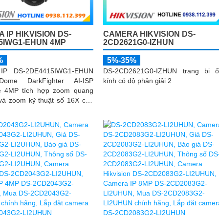
CAMERA HIKVISION DS-
 IP HIKVISION DS-
2CD2621G0-IZHUN
5IWG1-EHUN 4MP
5%-35%
%
DS-2CD2621G0-IZHUN trang bị ố
IP DS-2DE4415IWG1-EHUN
kính có độ phân giải 2
ome DarkFighter AI-ISP
e 4MP tích hợp zoom quang
và zoom kỹ thuật số 16X cho
 quan sát chi tiết ở khoảng
 AI AcuSense nhận diện người
g tiện hỗ trợ chụp đồng thời
khuôn mặt