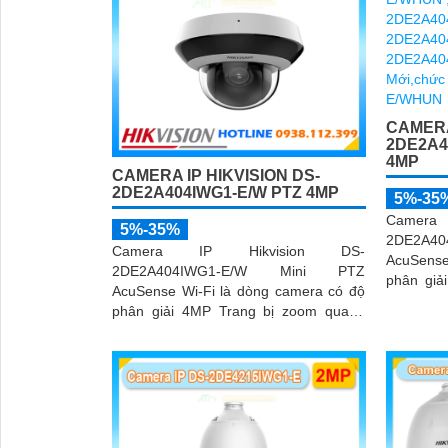
CAMERA
2DE2A4
4MP
CAMERA IP HIKVISION DS-
2DE2A404IWG1-E/W PTZ 4MP
5%-35
Camer
5%-35%
2DE2A4
Camera IP Hikvision DS-
AcuSense
2DE2A404IWG1-E/W Mini PTZ
phân giả
AcuSense Wi-Fi là dòng camera có độ
4X, AI nh
phân giải 4MP Trang bị zoom quang
đàm thoạ
học 4X kết hợp zoom kỹ thuật số 16X
cùng khả
giúp quan sát rõ các đối tượng ở
hoạt cho 
khoảng cách xa
'