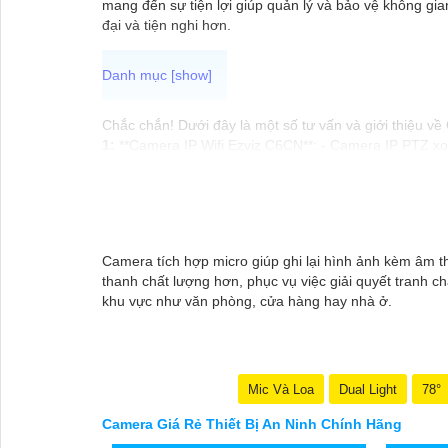
mang đến sự tiện lợi giúp quản lý và bảo vệ không gi
đại và tiện nghi hơn.
Chắc chắn! Dưới đây là một số tư vấn và giới thiệu v
1:
**Camera IP Wifi Ezviz C6CN**: - Camera IP PTZ xoa
thông minh. - Phù hợp để theo dõi khoảng cách xa.
📽
2:
**Camera Hikvision DS-2CD1021-I**: - Camera IP 
vỏ nhựa chống va đập. - Hồng ngoại ban đêm khoảng
✳️
3:
**Camera Dahua HDCVI HAC-HFW1200T**: - Camera
ngược sáng Digital WDR, cân bằng sáng, chống nhiễu 
Camera tích hợp micro giúp ghi lại hình ảnh kèm âm th
Nhớ kiểm tra và lựa chọn sản phẩm phù hợp với nhu cầ
thanh chất lượng hơn, phục vụ việc giải quyết tranh c
tử uy tín hoặc cửa hàng thiết bị an ninh chuyên nghiệ
khu vực như văn phòng, cửa hàng hay nhà ở.
Mic Và Loa
Dual Light
78°
Camera Giá Rẻ Thiết Bị An Ninh Chính Hãng