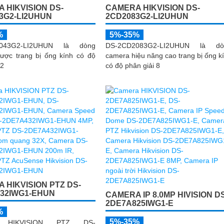
 HIKVISION DS-
CAMERA HIKVISION DS-
3G2-LI2UHUN
2CD2083G2-LI2UHUN
%
5%-35%
2043G2-LI2UHUN là dòng
DS-2CD2083G2-LI2UHUN là dò
ược trang bị ống kính có độ
camera hiệu năng cao trang bị ống k
 2
có độ phân giải 8
 HIKVISION PTZ DS-
32IWG1-EHUN
CAMERA IP 8.0MP HIVISION D
2DE7A825IWG1-E
%
5%-35%
a HIKVISION PTZ DS-