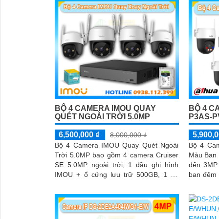
BỘ 4 CAMERA IMOU QUAY
BỘ 4 C
QUÉT NGOÀI TRỜI 5.0MP
P3AS-P
6,500,000 ₫
5,900,0
8,000,000 ₫
Bộ 4 Camera IMOU Quay Quét Ngoài
Bộ 4 Ca
Trời 5.0MP bao gồm 4 camera Cruiser
Màu Ban 
SE 5.0MP ngoài trời, 1 đầu ghi hình
đến 3MP 
IMOU + ổ cứng lưu trữ 500GB, 1 bộ
ban đêm 
chia tín hiệu chuyên dụng cho camera
ban đêm 
khả năng
chiều và
khi phát 