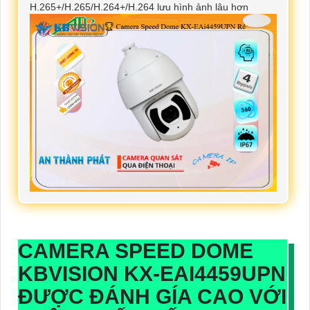
H.265+/H.265/H.264+/H.264 lưu hình ảnh lâu hơn
CAMERA SPEED DOME
KBVISION KX-EAI4459UPN
ĐƯỢC ĐÁNH GÍA CAO VỚI