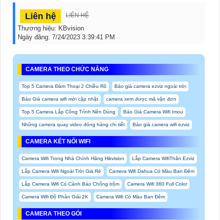
Liên hệ
LIÊN HỆ
Thương hiệu:
KBvision
Ngày đăng:
7/24/2023 3:39:41 PM
CAMERA THEO CHỨC NĂNG
Top 5 Camera Đàm Thoại 2 Chiều Rõ
Báo giá camera ezviz ngoài trời
Báo Giá camera wifi mới cập nhật
camera xem được mã vận đơn
Top 5 Camera Lắp Công Trình Nên Dùng
Báo Giá Camera Wifi Imou
Những camera quay video đóng hàng chi tiết
Báo giá camera wifi ezviz
CAMERA KẾT NỐI WIFI
Camera Wifi Trong Nhà Chính Hãng Hikvision
Lắp Camera WifiThân Ezviz
Lắp Camera Wifi Ngoài Trời Giá Rẻ
Camera Wifi Dahua Có Màu Ban Đêm
Lắp Camera Wifi Có Cảnh Báo Chống trộm
Camera Wifi 360 Full Color
Camera Wifi Độ Phân Giải 2K
Camera Wifi Có Màu Ban Đêm
CAMERA THEO GÓI