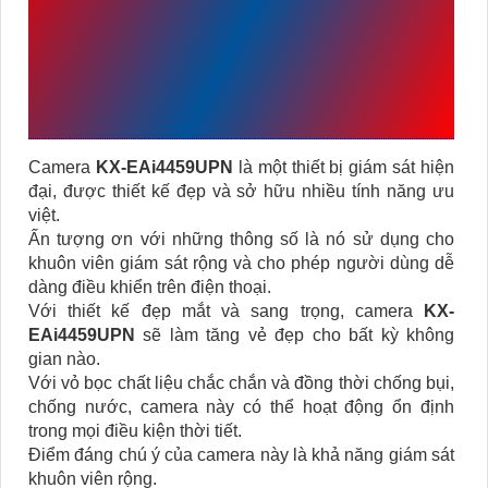
DOME KBVISION KX-
EAI4459UPN THƯỜNG SỬ
DỤNG NHỮNG CÔNG
TRÌNH
Camera
KX-EAi4459UPN
là một thiết bị giám sát hiện
đại, được thiết kế đẹp và sở hữu nhiều tính năng ưu
việt.
Ấn tượng ơn với những thông số là nó sử dụng cho
khuôn viên giám sát rộng và cho phép người dùng dễ
dàng điều khiển trên điện thoại.
Với thiết kế đẹp mắt và sang trọng, camera
KX-
EAi4459UPN
sẽ làm tăng vẻ đẹp cho bất kỳ không
gian nào.
Với vỏ bọc chất liệu chắc chắn và đồng thời chống bụi,
chống nước, camera này có thể hoạt động ổn định
trong mọi điều kiện thời tiết.
Điểm đáng chú ý của camera này là khả năng giám sát
khuôn viên rộng.