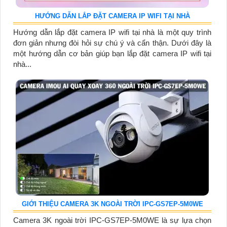
HƯỚNG DẪN LẮP ĐẶT CAMERA IP WIFI TẠI NHÀ
Hướng dẫn lắp đặt camera IP wifi tại nhà là một quy trình
đơn giản nhưng đòi hỏi sự chú ý và cẩn thận. Dưới đây là
một hướng dẫn cơ bản giúp bạn lắp đặt camera IP wifi tại
nhà...
GIỚI THIỆU CAMERA 3K NGOÀI TRỜI IPC-GS7EP-5M0WE
Camera 3K ngoài trời IPC-GS7EP-5M0WE là sự lựa chọn