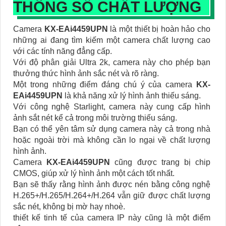
THÔNG SỐ CHẤT LƯỢNG
Camera
KX-EAi4459UPN
là một thiết bị hoàn hảo cho
những ai đang tìm kiếm một camera chất lượng cao
với các tính năng đẳng cấp.
Với độ phân giải Ultra 2k, camera này cho phép bạn
thưởng thức hình ảnh sắc nét và rõ ràng.
Một trong những điểm đáng chú ý của camera
KX-
EAi4459UPN
là khả năng xử lý hình ảnh thiếu sáng.
Với công nghệ Starlight, camera này cung cấp hình
ảnh sắt nét kể cả trong môi trường thiếu sáng.
Bạn có thể yên tâm sử dụng camera này cả trong nhà
hoặc ngoài trời mà không cần lo ngại về chất lượng
hình ảnh.
Camera
KX-EAi4459UPN
cũng được trang bị chip
CMOS, giúp xử lý hình ảnh một cách tốt nhất.
Bạn sẽ thấy rằng hình ảnh được nén bằng công nghệ
H.265+/H.265/H.264+/H.264 vẫn giữ được chất lượng
sắc nét, không bị mờ hay nhoè.
thiết kế tinh tế của camera IP này cũng là một điểm