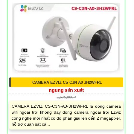
CAMERA EZVIZ CS C3N A0 3H2WFRL
ngung s₫n xu₫t
1,675,000 ₫
CAMERA EZVIZ CS-C3N-A0-3H2WFRL là dòng camera
wifi ngoài trời không dây dòng camera ngoài trời Ezviz
công nghệ mới nhất có độ phân giải lên đến 2 megapixel,
hỗ trợ quan sát cả...