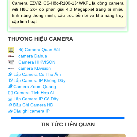
Camera EZVIZ CS-H8c-R100-1J4WKFL là dòng camera
wifi H8C 2k+ độ phân giải 4.0 Megapixel trang bị nhiều
tính năng thông minh, cấu trúc bền bỉ và khả năng truy
cập linh hoạt
THƯƠNG HIỆU CAMERA
Bộ Camera Quan Sát
camera Dahua
Camera HIKVISON
camera KBvision
️🎤️
Lắp Camera Có Thu Âm
📶
Lắp Camera IP Không Dây
🕵️
Camera Zoom Quang
🧛‍♀️
Camera Tích Hợp AI
💻
Lắp Camera IP Có Dây
⚙️
Đầu Ghi Camera HD
📥
Đầu ghi camera IP
TIN TỨC LIÊN QUAN