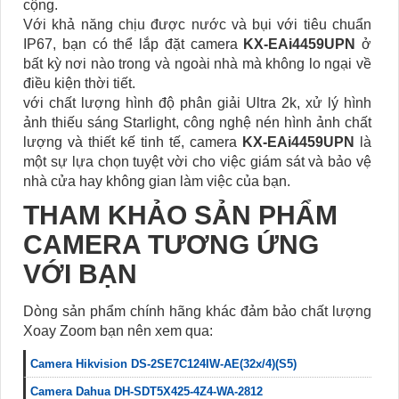
cộng.
Với khả năng chịu được nước và bụi với tiêu chuẩn
IP67, bạn có thể lắp đặt camera
KX-EAi4459UPN
ở
bất kỳ nơi nào trong và ngoài nhà mà không lo ngại về
điều kiện thời tiết.
với chất lượng hình độ phân giải Ultra 2k, xử lý hình
ảnh thiếu sáng Starlight, công nghệ nén hình ảnh chất
lượng và thiết kế tinh tế, camera
KX-EAi4459UPN
là
một sự lựa chọn tuyệt vời cho việc giám sát và bảo vệ
nhà cửa hay không gian làm việc của bạn.
THAM KHẢO SẢN PHẨM
CAMERA TƯƠNG ỨNG
VỚI BẠN
Dòng sản phẩm chính hãng khác đảm bảo chất lượng
Xoay Zoom bạn nên xem qua:
Camera Hikvision DS-2SE7C124IW-AE(32x/4)(S5)
Camera Dahua DH-SDT5X425-4Z4-WA-2812