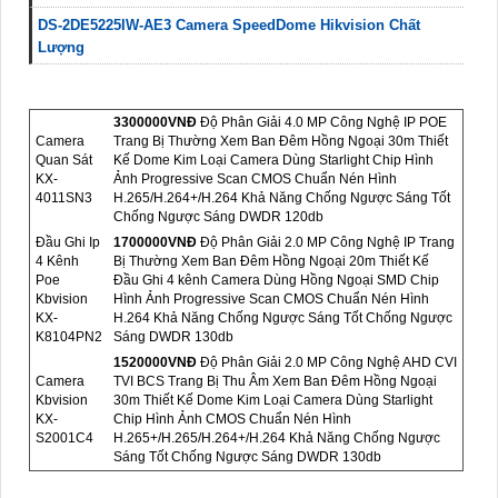
DS-2DE5225IW-AE3 Camera SpeedDome Hikvision Chất
Lượng
3300000VNÐ
Độ Phân Giải 4.0 MP Công Nghệ IP POE
Camera
Trang Bị Thường Xem Ban Đêm Hồng Ngoại 30m Thiết
Quan Sát
Kế Dome Kim Loại Camera Dùng Starlight Chip Hình
KX-
Ảnh Progressive Scan CMOS Chuẩn Nén Hình
4011SN3
H.265/H.264+/H.264 Khả Năng Chống Ngược Sáng Tốt
Chống Ngược Sáng DWDR 120db
Đầu Ghi Ip
1700000VNÐ
Độ Phân Giải 2.0 MP Công Nghệ IP Trang
4 Kênh
Bị Thường Xem Ban Đêm Hồng Ngoại 20m Thiết Kế
Poe
Đầu Ghi 4 kênh Camera Dùng Hồng Ngoại SMD Chip
Kbvision
Hình Ảnh Progressive Scan CMOS Chuẩn Nén Hình
KX-
H.264 Khả Năng Chống Ngược Sáng Tốt Chống Ngược
K8104PN2
Sáng DWDR 130db
1520000VNÐ
Độ Phân Giải 2.0 MP Công Nghệ AHD CVI
Camera
TVI BCS Trang Bị Thu Âm Xem Ban Đêm Hồng Ngoại
Kbvision
30m Thiết Kế Dome Kim Loại Camera Dùng Starlight
KX-
Chip Hình Ảnh CMOS Chuẩn Nén Hình
S2001C4
H.265+/H.265/H.264+/H.264 Khả Năng Chống Ngược
Sáng Tốt Chống Ngược Sáng DWDR 130db