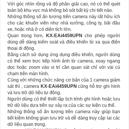
Với góc nhìn rộng và độ phân giải cao, nó có thể quét
toàn bộ khu vực mà không bỏ sót bất kỳ chi tiết nào.
Những thông số ấn tượng trên camera này rất hữu ích
cho các khuôn viên như nhà xưởng, công ty, bãi đậu
xe, hoặc nhà ở có diện tích lớn.
Quan trọng hơn,
KX-EAi4459UPN
cho phép người
dùng dễ dàng kiểm soát và điều khiển từ xa qua điện
thoại di động.
Bằng cách sử dụng ứng dụng điều khiển, người dùng
có thể xem trực tiếp hình ảnh từ camera, xoay ngang
dọc hoặc zoom vào vị trí cần quan sát chỉ với vài cú
chạm trên màn hình.
Cùng với những chức năng cơ bản của 1 camera giám
sát thì , camera
KX-EAi4459UPN
cũng hỗ trợ ghi hình
và lưu trữ dữ liệu tự động.
Người dùng có thể thiết lập lịch trình ghi hình hoặc lưu
trữ dữ liệu dựa trên sự xảy ra của các sự kiện cụ thể.
Những thông số ấn tượng trên camera này giúp bạn
tiết kiệm không gian lưu trữ và dễ dàng truy cập lại các
dữ liệu quan trọng.