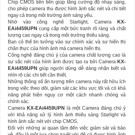
Chip CMOS tiên tiến giúp tăng cường độ nhạy sáng,
cho phép camera thu được hình ảnh sắc nét và chi tiết
ngay cả trong môi trường ánh sáng yếu.
Nhờ vào công nghệ Starlight, Camera
KX-
EAi4459UPN
cung cấp một bức tranh rõ ràng và chất
lượng cao ngay cả trong môi trường thiếu sáng.
Bạn có thể tin tưởng vào sự chính xác và sự hiển thị
chân thực của hình ảnh mà camera hiển thị.
Công nghệ đáng chú ý của camera chất lượng cao là
sự sắc nét của hình ảnh được tạo ra bởi Camera
KX-
EAi4459UPN
giúp người dùng dễ dàng nhận biết và
nhìn rõ các chi tiết cần thiết.
Những thông số ấn tượng trên camera này rất hữu ích
trong việc theo dõi, giám sát các khu vực tối và có khả
năng phát hiện nguy cơ một cách nhanh chóng và
chính xác.
Camera
KX-EAi4459UPN
là một Camera đáng chú ý
với khả năng xử lý hình ảnh thiếu sáng Starlight và
hình ảnh sắc nét với chip CMOS.
Đối với những ai quan tâm đến việc giám sát và bảo
vệ, đây là một lựa chọn tuyệt vời để có được hình ảnh