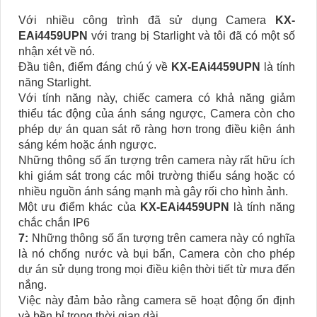
Với nhiều công trình đã sử dụng Camera
KX-
EAi4459UPN
với trang bị Starlight và tôi đã có một số
nhận xét về nó.
Đầu tiên, điểm đáng chú ý về
KX-EAi4459UPN
là tính
năng Starlight.
Với tính năng này, chiếc camera có khả năng giảm
thiểu tác động của ánh sáng ngược, Camera còn cho
phép dự án quan sát rõ ràng hơn trong điều kiện ánh
sáng kém hoặc ánh ngược.
Những thông số ấn tượng trên camera này rất hữu ích
khi giám sát trong các môi trường thiếu sáng hoặc có
nhiều nguồn ánh sáng mạnh mà gây rối cho hình ảnh.
Một ưu điểm khác của
KX-EAi4459UPN
là tính năng
chắc chắn IP6
7:
Những thông số ấn tượng trên camera này có nghĩa
là nó chống nước và bụi bẩn, Camera còn cho phép
dự án sử dụng trong mọi điều kiện thời tiết từ mưa đến
nắng.
Việc này đảm bảo rằng camera sẽ hoạt động ổn định
và bền bỉ trong thời gian dài.