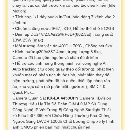
chạy lại các cài đặt trước khi có thao tác điều khiển (Idle
Motion).
• Tích hợp 1/1 dây audio In/Out, báo động 7 kênh vào 2
kênh ra.
• Chuẩn chống nước IP67, IK10; Hỗ trợ thẻ nhớ 512GB
• Điện áp DC24V/2.5A±25% PoE+(802.3at) , công suất
13W, 25W (max)
• Môi trường làm việc từ -40ºC ~ 70ºC , Chống sét 6kV
• Kích thước φ209×337.4mm, trọng lượng 5.9kg,
Camera đã bao gồm nguồn và chân đế đi kèm
• Hỗ trợ các tính năng thông minh với công nghệ AI:
Auto tracking ( tự động quay theo đối tượng), phát hiện
khuôn mặt có phân tích thuộc tính, phát hiện thay đổi
hiện trường, phát hiện đồ bỏ quên, thiết lập hàng rào
ảo, khu vực cấm (có phân biệt người xe), SMD 4.0 ,
Quick Pick…
Camera Quan Sát
KX-EAi4459UPN
Camera KBvision
Thương Hiệu Uy Tín Độ Phân Giải 4.0 MP Sử Dụng
Công Nghệ IP Với Trang Bị Công Nghệ Starlight Thiết
kế Kiểu Ip67 360 Với Chức Năng Thường Khả Chống
Ngược Sáng DWDR 120db Chất Lượng Chíp xử lý hình
ảnh CMOS phiên bản mới nhất chuẩn nén