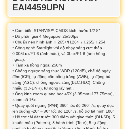
EAI4459UPN
• Cảm biến STARVIS™ CMOS kích thước 1/2.8″.
• Độ phân giải 4 Megapixel 25/30fps
• Chuẩn nén hình ảnh H.265+/H.264+/H.265/H.254
• Công nghệ Startlight với độ nhạy sáng cực thấp
0.005Lux/F1.6 (ảnh màu), và 0Lux/F1.6 (ảnh hồng
ngoại).
• Tầm xa hồng ngoại 250m
• Chống ngược sáng thực WDR (120dB), chế độ ngày
đêm(ICR), tự động cân bằng trắng (AWB), tự động bù
sáng (AGC), chống ngược sáng(BLC,HLC), Chống
nhiễu (3D-DNR), tự động lấy nét,.
• Ống kính zoom quang học 45X (3.95mm~177.75mm),
zoom số 16x.
• Quay quét ngang (PAN) 360° tốc độ 260° /s, quay dọc
lên xuống -20° ~ 90° tốc độ 120° /s, hỗ trợ lật hình 180°
• Hỗ trợ cài đặt trước 300 điểm với giao thức (DH-SD), 5
khuôn mẫu (Pattern), 8 hành trình (Tour), 5 tự động
quét và tự động quay(Auto Scan), (Auto Pan), hỗ trợ