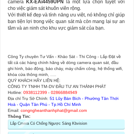
camera
KX-EAi4459UPN
là một lựa chọn tuyệt vời
cho việc giám sát khuôn viên rộng.
Với thiết kế đẹp và tính năng ưu việt, nó không chỉ giúp
bạn tiện lợi trong việc quan sát mà còn mang lại sự an
tâm và an ninh cho khu vực giám sát của bạn.
Công Ty chuyên Tư Vấn - Khảo Sát - Thi Công - Lắp Đặt về
tất cả các hàng chính hãng về dòng camera quan sát, đầu
ghi hình, báo động, báo cháy, máy chấm công, hệ thống wifi,
khóa cửa thông minh, .....
QUÝ KHÁCH HÃY LIÊN HỆ:
CÔNG TY TNHH TM-DV ĐẦU TƯ AN THÀNH PHÁT
Hotline:
0938112399
-
02866884949
Địa chỉ Trụ Sở Chính:
51 Lũy Bán Bích - Phường Tân Thới
Hoà - Quận Tân Phú - Tp.Hồ Chí Minh
Email:
congngheanthanhphat@gmail.com
Thông Tin:
Lắp Cmera Có Chống Ngược Sáng Kbvision