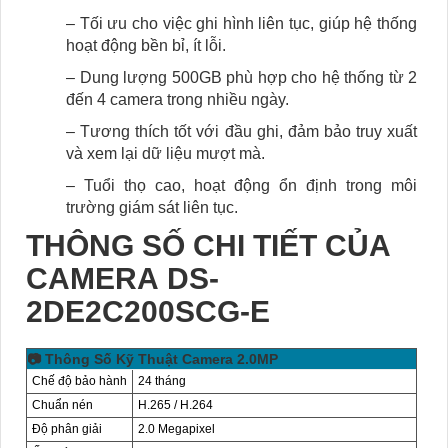
– Tối ưu cho việc ghi hình liên tục, giúp hệ thống
hoạt động bền bỉ, ít lỗi.
– Dung lượng 500GB phù hợp cho hệ thống từ 2
đến 4 camera trong nhiều ngày.
– Tương thích tốt với đầu ghi, đảm bảo truy xuất
và xem lại dữ liệu mượt mà.
– Tuổi thọ cao, hoạt động ổn định trong môi
trường giám sát liên tục.
THÔNG SỐ CHI TIẾT CỦA
CAMERA DS-
2DE2C200SCG-E
📷 Thông Số Kỹ Thuật Camera 2.0MP
Chế độ bảo hành
24 tháng
Chuẩn nén
H.265 / H.264
Độ phân giải
2.0 Megapixel