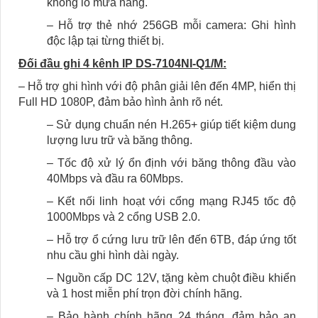
không lo mưa nắng.
– Hỗ trợ thẻ nhớ 256GB mỗi camera: Ghi hình
độc lập tại từng thiết bị.
Đối đầu ghi 4 kênh IP DS-7104NI-Q1/M:
– Hỗ trợ ghi hình với độ phân giải lên đến 4MP, hiển thị
Full HD 1080P, đảm bảo hình ảnh rõ nét.
– Sử dụng chuẩn nén H.265+ giúp tiết kiệm dung
lượng lưu trữ và băng thông.
– Tốc độ xử lý ổn định với băng thông đầu vào
40Mbps và đầu ra 60Mbps.
– Kết nối linh hoạt với cổng mạng RJ45 tốc độ
1000Mbps và 2 cổng USB 2.0.
– Hỗ trợ ổ cứng lưu trữ lên đến 6TB, đáp ứng tốt
nhu cầu ghi hình dài ngày.
– Nguồn cấp DC 12V, tặng kèm chuột điều khiển
và 1 host miễn phí trọn đời chính hãng.
– Bảo hành chính hãng 24 tháng, đảm bảo an