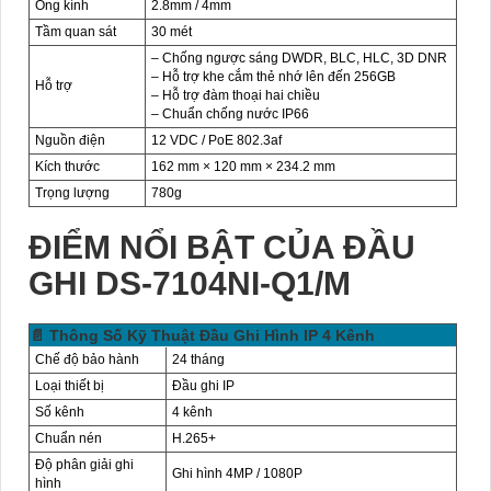
Ống kính
2.8mm / 4mm
Tầm quan sát
30 mét
– Chống ngược sáng DWDR, BLC, HLC, 3D DNR
– Hỗ trợ khe cắm thẻ nhớ lên đến 256GB
Hỗ trợ
– Hỗ trợ đàm thoại hai chiều
– Chuẩn chống nước IP66
Nguồn điện
12 VDC / PoE 802.3af
Kích thước
162 mm × 120 mm × 234.2 mm
Trọng lượng
780g
ĐIỂM NỔI BẬT CỦA ĐẦU
GHI DS-7104NI-Q1/M
📄 Thông Số Kỹ Thuật Đầu Ghi Hình IP 4 Kênh
Chế độ bảo hành
24 tháng
Loại thiết bị
Đầu ghi IP
Số kênh
4 kênh
Chuẩn nén
H.265+
Độ phân giải ghi
Ghi hình 4MP / 1080P
hình