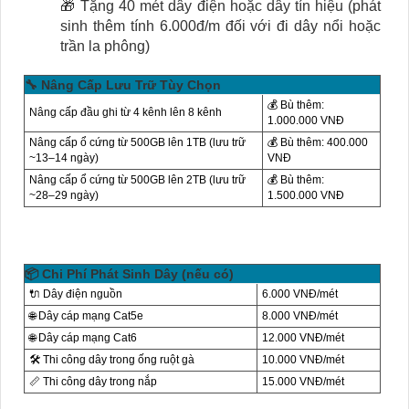
🎁 Tặng 40 mét dây điện hoặc dây tín hiệu (phát
sinh thêm tính 6.000đ/m đối với đi dây nổi hoặc
trần la phông)
🔧 Nâng Cấp Lưu Trữ Tùy Chọn
💰 Bù thêm:
Nâng cấp đầu ghi từ 4 kênh lên 8 kênh
1.000.000 VNĐ
Nâng cấp ổ cứng từ 500GB lên 1TB (lưu trữ
💰 Bù thêm: 400.000
~13–14 ngày)
VNĐ
Nâng cấp ổ cứng từ 500GB lên 2TB (lưu trữ
💰 Bù thêm:
~28–29 ngày)
1.500.000 VNĐ
📦 Chi Phí Phát Sinh Dây (nếu có)
🔌 Dây điện nguồn
6.000 VNĐ/mét
🌐 Dây cáp mạng Cat5e
8.000 VNĐ/mét
🌐 Dây cáp mạng Cat6
12.000 VNĐ/mét
🛠️ Thi công dây trong ống ruột gà
10.000 VNĐ/mét
📏 Thi công dây trong nắp
15.000 VNĐ/mét