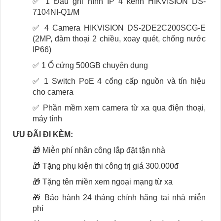
✅ 1 Đầu ghi hình IP 4 kênh HIKVISION DS-
7104NI-Q1/M
✅ 4 Camera HIKVISION DS-2DE2C200SCG-E
(2MP, đàm thoại 2 chiều, xoay quét, chống nước
IP66)
✅ 1 Ổ cứng 500GB chuyên dụng
✅ 1 Switch PoE 4 cổng cấp nguồn và tín hiệu
cho camera
✅ Phần mềm xem camera từ xa qua điện thoại,
máy tính
ƯU ĐÃI ĐI KÈM:
🎁 Miễn phí nhân công lắp đặt tận nhà
🎁 Tặng phụ kiện thi công trị giá 300.000đ
🎁 Tặng tên miền xem ngoại mạng từ xa
🎁 Bảo hành 24 tháng chính hãng tại nhà miễn
phí