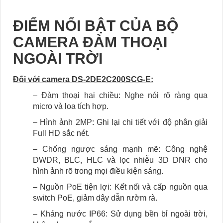
ĐIỂM NỔI BẬT CỦA BỘ
CAMERA ĐÀM THOẠI
NGOÀI TRỜI
Đối với camera DS-2DE2C200SCG-E:
– Đàm thoại hai chiều: Nghe nói rõ ràng qua
micro và loa tích hợp.
– Hình ảnh 2MP: Ghi lại chi tiết với độ phân giải
Full HD sắc nét.
– Chống ngược sáng mạnh mẽ: Công nghệ
DWDR, BLC, HLC và lọc nhiễu 3D DNR cho
hình ảnh rõ trong mọi điều kiện sáng.
– Nguồn PoE tiện lợi: Kết nối và cấp nguồn qua
switch PoE, giảm dây dẫn rườm rà.
– Kháng nước IP66: Sử dụng bền bỉ ngoài trời,