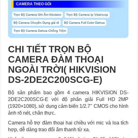
CAMERA THEO GÓI
Trọn Bộ Camera Ghi Âm Kbvision
Trọn Bộ Camera Ip Visioncop
Bộ Camera Chuyên Dụng giá rẻ
Bộ Camera Full Color Dahua
Trọn Bộ Camera Dahua Chống Trộm
CHI TIẾT TRỌN BỘ
CAMERA ĐÀM THOẠI
NGOÀI TRỜI( HIKVISION
DS-2DE2C200SCG-E)
Bộ sản phẩm bao gồm 4 camera HIKVISION DS-
2DE2C200SCG-E với độ phân giải Full HD 2MP
(1920×1080), sử dụng cảm biến 1/2.7" CMOS cho hình
ảnh rõ nét, chân thực.
Camera hỗ trợ đàm thoại hai chiều với mic và loa tích
hợp, dễ dàng trao đổi âm thanh từ xa.