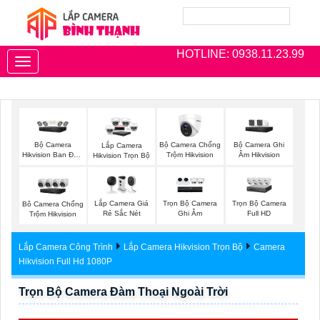
HOTLINE: 0938.11.23.99
Toggle
navigation
Bộ Camera
Bộ Camera Chống
Bộ Camera Ghi
Lắp Camera
Hikvision Ban Đêm
Trộm Hikvision
Âm Hikvision
Hikvision Trọn Bộ
Có Màu
Lắp Camera Giá
Trọn Bộ Camera
Trọn Bộ Camera
Bô Camera Chống
Rẻ Sắc Nét
Ghi Âm
Full HD
Trộm Hikvision
Lắp Camera Công Trình
Lắp Camera Hikvision Trọn Bộ
Camera
Hikvision Full Hd 1080P
Trọn Bộ Camera Đàm Thoại Ngoài Trời