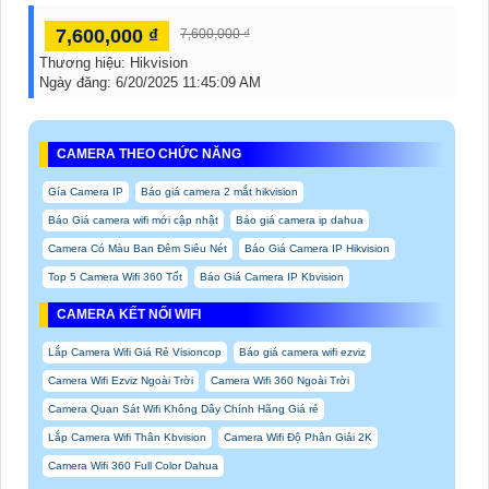
7,600,000 ₫
7,600,000 ₫
Thương hiệu:
Hikvision
Ngày đăng:
6/20/2025 11:45:09 AM
CAMERA THEO CHỨC NĂNG
Gía Camera IP
Báo giá camera 2 mắt hikvision
Báo Giá camera wifi mới cập nhật
Báo giá camera ip dahua
Camera Có Màu Ban Đêm Siêu Nét
Báo Giá Camera IP Hikvision
Top 5 Camera Wifi 360 Tốt
Báo Giá Camera IP Kbvision
CAMERA KẾT NỐI WIFI
Lắp Camera Wifi Giá Rẻ Visioncop
Báo giá camera wifi ezviz
Camera Wifi Ezviz Ngoài Trời
Camera Wifi 360 Ngoài Trời
Camera Quan Sát Wifi Không Dây Chính Hãng Giá rẻ
Lắp Camera Wifi Thân Kbvision
Camera Wifi Độ Phân Giải 2K
Camera Wifi 360 Full Color Dahua