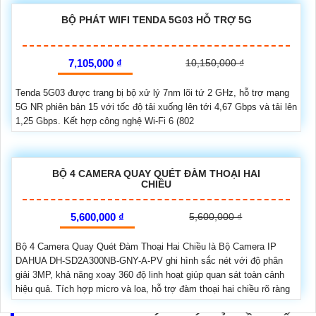
BỘ PHÁT WIFI TENDA 5G03 HỖ TRỢ 5G
7,105,000 ₫
10,150,000 ₫
Tenda 5G03 được trang bị bộ xử lý 7nm lõi tứ 2 GHz, hỗ trợ mạng
5G NR phiên bản 15 với tốc độ tải xuống lên tới 4,67 Gbps và tải lên
1,25 Gbps. Kết hợp công nghệ Wi-Fi 6 (802
BỘ 4 CAMERA QUAY QUÉT ĐÀM THOẠI HAI
CHIỀU
5,600,000 ₫
5,600,000 ₫
Bộ 4 Camera Quay Quét Đàm Thoại Hai Chiều là Bộ Camera IP
DAHUA DH-SD2A300NB-GNY-A-PV ghi hình sắc nét với độ phân
giải 3MP, khả năng xoay 360 độ linh hoạt giúp quan sát toàn cảnh
hiệu quả. Tích hợp micro và loa, hỗ trợ đàm thoại hai chiều rõ ràng