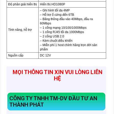
Độ phân giải hiển thị
Hiển thị HD1080P
– Ghi hình tối đa 4MP
– Hỗ trợ ổ cứng đến 6TB
– Băng thông đầu vào 40Mbps, đầu ra
60Mbps
– 1 cổng mạng 10/100/1000Mbps
Tính năng, hỗ trợ
– 1 cổng RJ45 tối đa 1000Mbps
– 2 cổng USB 2.0
– Kèm chuột điều khiển
– Miễn phí 1 host chính hãng trọn đời sản
phẩm
Nguồn cấp
DC 12V
MỌI THÔNG TIN XIN VUI LÒNG LIÊN
HỆ
CÔNG TY TNHH TM-DV ĐẦU TƯ AN
THÀNH PHÁT