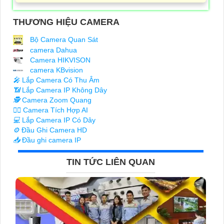
THƯƠNG HIỆU CAMERA
Bộ Camera Quan Sát
camera Dahua
Camera HIKVISON
camera KBvision
️🎤️
Lắp Camera Có Thu Âm
📶
Lắp Camera IP Không Dây
🕵️
Camera Zoom Quang
🧛‍♀️
Camera Tích Hợp AI
💻
Lắp Camera IP Có Dây
⚙️
Đầu Ghi Camera HD
📥
Đầu ghi camera IP
TIN TỨC LIÊN QUAN