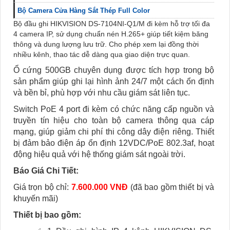
Bộ Camera Cửa Hàng Sắt Thép Full Color
Bộ đầu ghi HIKVISION DS-7104NI-Q1/M đi kèm hỗ trợ tối đa
4 camera IP, sử dụng chuẩn nén H.265+ giúp tiết kiệm băng
thông và dung lượng lưu trữ. Cho phép xem lại đồng thời
nhiều kênh, thao tác dễ dàng qua giao diện trực quan.
Ổ cứng 500GB chuyên dụng được tích hợp trong bộ
sản phẩm giúp ghi lại hình ảnh 24/7 một cách ổn định
và bền bỉ, phù hợp với nhu cầu giám sát liên tục.
Switch PoE 4 port đi kèm có chức năng cấp nguồn và
truyền tín hiệu cho toàn bộ camera thông qua cáp
mạng, giúp giảm chi phí thi công dây điện riêng. Thiết
bị đảm bảo điện áp ổn định 12VDC/PoE 802.3af, hoạt
động hiệu quả với hệ thống giám sát ngoài trời.
Báo Giá Chi Tiết:
Giá trọn bộ chỉ:
7.600.000 VNĐ
(đã bao gồm thiết bị và
khuyến mãi)
Thiết bị bao gồm: