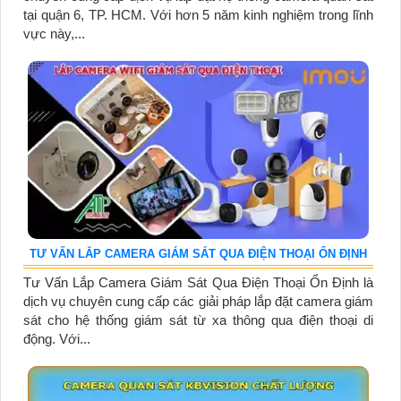
tại quận 6, TP. HCM. Với hơn 5 năm kinh nghiệm trong lĩnh
vực này,...
TƯ VẤN LẮP CAMERA GIÁM SÁT QUA ĐIỆN THOẠI ỔN ĐỊNH
Tư Vấn Lắp Camera Giám Sát Qua Điện Thoại Ổn Định là
dịch vụ chuyên cung cấp các giải pháp lắp đặt camera giám
sát cho hệ thống giám sát từ xa thông qua điện thoại di
động. Với...