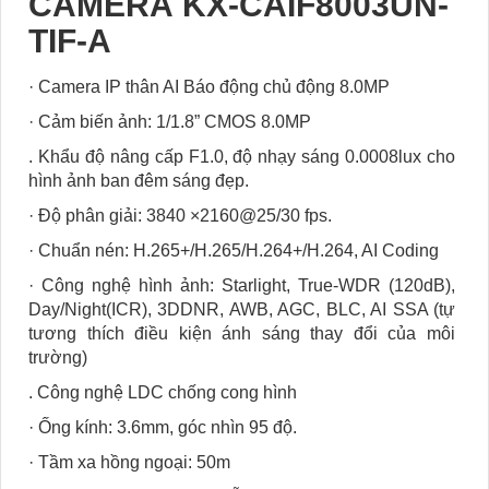
CAMERA KX-CAIF8003UN-
TIF-A
· Camera IP thân AI Báo động chủ động 8.0MP
· Cảm biến ảnh: 1/1.8” CMOS 8.0MP
. Khẩu độ nâng cấp F1.0, độ nhạy sáng 0.0008lux cho
hình ảnh ban đêm sáng đẹp.
· Độ phân giải: 3840 ×2160@25/30 fps.
· Chuẩn nén: H.265+/H.265/H.264+/H.264, AI Coding
· Công nghệ hình ảnh: Starlight, True-WDR (120dB),
Day/Night(ICR), 3DDNR, AWB, AGC, BLC, AI SSA (tự
tương thích điều kiện ánh sáng thay đổi của môi
trường)
. Công nghệ LDC chống cong hình
· Ống kính: 3.6mm, góc nhìn 95 độ.
· Tầm xa hồng ngoại: 50m