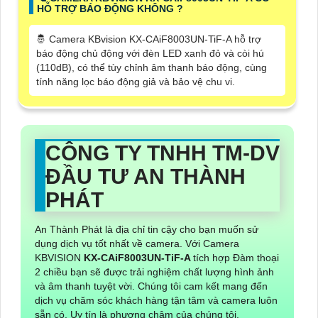
HỖ TRỢ BÁO ĐỘNG KHÔNG ?
🤴 Camera KBvision KX-CAiF8003UN-TiF-A hỗ trợ
báo động chủ động với đèn LED xanh đỏ và còi hú
(110dB), có thể tùy chỉnh âm thanh báo động, cùng
tính năng lọc báo động giả và bảo vệ chu vi.
CÔNG TY TNHH TM-DV
ĐẦU TƯ AN THÀNH
PHÁT
An Thành Phát là địa chỉ tin cậy cho bạn muốn sử
dụng dịch vụ tốt nhất về camera. Với Camera
KBVISION
KX-CAiF8003UN-TiF-A
tích hợp Đàm thoại
2 chiều bạn sẽ được trải nghiệm chất lượng hình ảnh
và âm thanh tuyệt vời. Chúng tôi cam kết mang đến
dịch vụ chăm sóc khách hàng tận tâm và camera luôn
sẵn có. Uy tín là phương châm của chúng tôi.