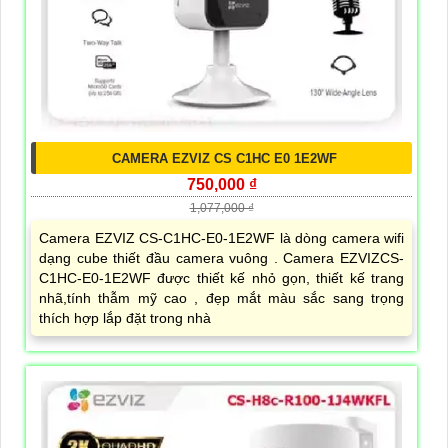
CAMERA EZVIZ CS C1HC E0 1E2WF
750,000 ₫
1,077,000 ₫
Camera EZVIZ CS-C1HC-E0-1E2WF là dòng camera wifi
dạng cube thiết đầu camera vuông . Camera EZVIZCS-
C1HC-E0-1E2WF được thiết kế nhỏ gọn, thiết kế trang
nhã,tính thẫm mỹ cao , đẹp mắt màu sắc sang trọng
thích hợp lắp đặt trong nhà