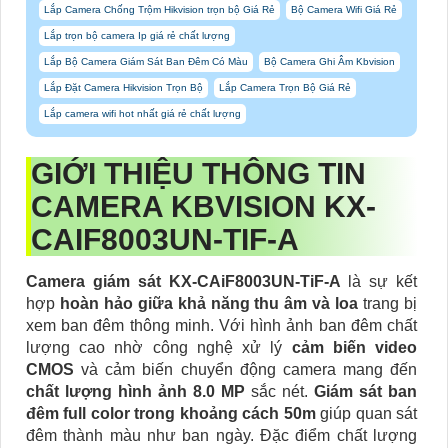
Lắp Camera Chống Trộm Hikvision trọn bộ Giá Rẻ
Bộ Camera Wifi Giá Rẻ
Lắp trọn bộ camera Ip giá rẻ chất lượng
Lắp Bộ Camera Giám Sát Ban Đêm Có Màu
Bộ Camera Ghi Âm Kbvision
Lắp Đặt Camera Hikvision Trọn Bộ
Lắp Camera Trọn Bộ Giá Rẻ
Lắp camera wifi hot nhất giá rẻ chất lượng
GIỚI THIỆU THÔNG TIN
CAMERA KBVISION
KX-
CAIF8003UN-TIF-A
Camera giám sát KX-CAiF8003UN-TiF-A
là sự kết
hợp
hoàn hảo giữa khả năng thu âm và loa
trang bị
xem ban đêm thông minh. Với hình ảnh ban đêm chất
lượng cao nhờ công nghệ xử lý
cảm biến video
CMOS
và cảm biến chuyển động camera mang đến
chất lượng hình ảnh 8.0 MP
sắc nét.
Giám sát ban
đêm full color trong khoảng cách 50m
giúp quan sát
đêm thành màu như ban ngày. Đặc điểm chất lượng