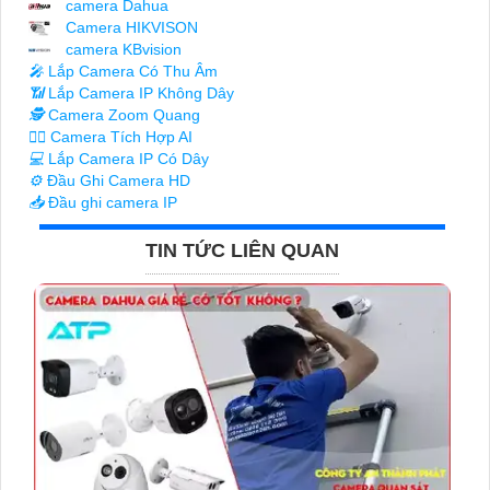
camera Dahua
Camera HIKVISON
camera KBvision
️🎤️
Lắp Camera Có Thu Âm
📶
Lắp Camera IP Không Dây
🕵️
Camera Zoom Quang
🧛‍♀️
Camera Tích Hợp AI
💻
Lắp Camera IP Có Dây
⚙️
Đầu Ghi Camera HD
📥
Đầu ghi camera IP
TIN TỨC LIÊN QUAN