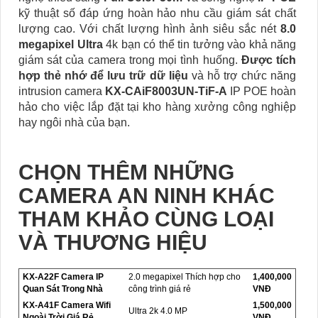
kỹ thuật số đáp ứng hoàn hảo nhu cầu giám sát chất
lượng cao. Với chất lượng hình ảnh siêu sắc nét
8.0
megapixel Ultra
4k bạn có thể tin tưởng vào khả năng
giám sát của camera trong mọi tình huống.
Được tích
hợp thẻ nhớ để lưu trữ dữ liệu
và hỗ trợ chức năng
intrusion camera
KX-CAiF8003UN-TiF-A
IP POE hoàn
hảo cho việc lắp đặt tại kho hàng xưởng công nghiệp
hay ngôi nhà của bạn.
CHỌN THÊM NHỮNG
CAMERA AN NINH KHÁC
THAM KHẢO CÙNG LOẠI
VÀ THƯƠNG HIỆU
KX-A22F Camera IP
2.0 megapixel Thích hợp cho
1,400,000
Quan Sát Trong Nhà
công trình giá rẻ
VNĐ
KX-A41F Camera Wifi
1,500,000
Ultra 2k 4.0 MP
Ngoài Trời Giá Rẻ
VNĐ