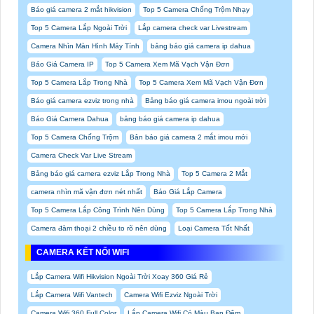
Báo giá camera 2 mắt hikvision
Top 5 Camera Chống Trộm Nhạy
Top 5 Camera Lắp Ngoài Trời
Lắp camera check var Livestream
Camera Nhìn Màn Hình Máy Tính
bảng báo giá camera ip dahua
Báo Giá Camera IP
Top 5 Camera Xem Mã Vạch Vận Đơn
Top 5 Camera Lắp Trong Nhà
Top 5 Camera Xem Mã Vạch Vận Đơn
Báo giá camera ezviz trong nhà
Bảng báo giá camera imou ngoài trời
Báo Giá Camera Dahua
bảng báo giá camera ip dahua
Top 5 Camera Chống Trộm
Bản báo giá camera 2 mắt imou mới
Camera Check Var Live Stream
Bảng báo giá camera ezviz Lắp Trong Nhà
Top 5 Camera 2 Mắt
camera nhìn mã vận đơn nét nhất
Báo Giá Lắp Camera
Top 5 Camera Lắp Công Trình Nên Dùng
Top 5 Camera Lắp Trong Nhà
Camera đàm thoại 2 chiều to rõ nên dùng
Loại Camera Tốt Nhất
CAMERA KẾT NỐI WIFI
Lắp Camera Wifi Hikvision Ngoài Trời Xoay 360 Giá Rẻ
Lắp Camera Wifi Vantech
Camera Wifi Ezviz Ngoài Trời
Camera Wifi 360 Full Color
Lắp Camera Wifi Có Màu Ban Đêm