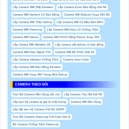
Lắp Camera Wifi 2Mp Kbvision
Lắp Camera Ezviz Báo Động Giá Rẻ
Camera Wifi Vantech Có Báo Động
Camera Wifi Ebitcam Xoay 360 Độ
Lắp Camera Wifi Thân Dahua
Lắp Camera Wifi Có Màu Ban Đêm
Camera Wifi Visioncop
Lắp Camera Wifi Imou Có Chống Trộm
Camera Wifi Dahua
Camera Wifi Chính Hãng Kbone Xoay 360
Lắp Camea Wifi Hikvision 2K
Lắp camera wifi dahua có báo động
Camera Wifi Imou Ngoài Trời
Camera Wifi Độ Phân Giải 2K
Lắp Camera hikvision Chống Trộm
Camera Imou Cube
Lắp Camera Wifi Báo Động Kbvision
Camera Wifi Xoay 360 Trong Nhà Dahua
CAMERA THEO GÓI
Trọn Bộ Camera Nên Dùng sắc nét
Lắp Camera Trọn Bộ Giá Rẻ
Lắp trọn bộ camera Ip giá rẻ chất lượng
Camera Wifi Nên Dùng
Lắp đặt trọn bộ Camera Full Hd 1080P
Trọn Bộ Camera Visioncop Full Color Giá rẻ
Bộ Camera Chống Trộm Visioncop