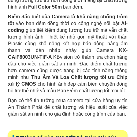
dung lượng lưu trữ hơn đồng thời mang lại chất lượng
hình ảnh
Full Color 50m
ban đêm.
Điểm đặc biệt của Camera là khả năng chống trộm
tốt
vào ban đêm đồng thời có công nghệ nổi bật
Ai-
coding
giúp tiết kiệm dung lượng lưu trữ mà vẫn chất
lượng hình ảnh. Thiết kế nhỏ gọn mỹ thuật với thân
Plastic cùng khả năng kết hợp báo động bằng âm
thanh và đèn nhấp nháy giúp Camera
KX-
CAiF8003UN-TiF-A
KBvision trở thành lựa chọn hàng
đầu cho việc giám sát an ninh. Đặc điểm chất lượng
hơn camera cũng được trang bị các tính năng thông
minh như
Thu Âm Và Loa Chất lượng tối ưu Chip
xử lý CMOS
cho hình ảnh đẹp cảm biến chuyển động
hỗ trợ thẻ nhớ và màu Ban Ðêm chất lượng tốt mọi lúc.
Bạn có thể tin tưởng mua camera tại cửa hàng uy tín
An Thành Phát để chất lượng và hiệu suất của việc
giám sát an ninh cho gia đình hoặc công trình của bạn.