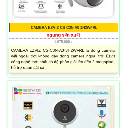
CAMERA EZVIZ CS C3N A0 3H2WFRL
ngung s₫n xu₫t
1,675,000 ₫
CAMERA EZVIZ CS-C3N-A0-3H2WFRL là dòng camera
wifi ngoài trời không dây dòng camera ngoài trời Ezviz
công nghệ mới nhất có độ phân giải lên đến 2 megapixel,
hỗ trợ quan sát cả...