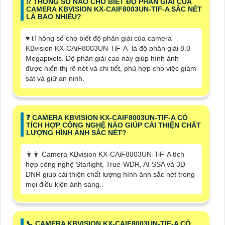
⁉️ THÔNG SỐ NÀO CHO BIẾT ĐỘ PHÂN GIẢI CỦA
CAMERA KBVISION KX-CAIF8003UN-TIF-A SẮC NÉT
LÀ BAO NHIÊU?
♥️ tThông số cho biết độ phân giải của camera
KBvision KX-CAiF8003UN-TiF-A là độ phân giải 8.0
Megapixels. Độ phân giải cao này giúp hình ảnh
được hiển thị rõ nét và chi tiết, phù hợp cho việc giám
sát và giữ an ninh.
️❓ CAMERA KBVISION KX-CAIF8003UN-TIF-A CÓ
TÍCH HỢP CÔNG NGHỆ NÀO GIÚP CẢI THIỆN CHẤT
LƯỢNG HÌNH ẢNH SẮC NÉT?
️👩‍👩 Camera KBvision KX-CAiF8003UN-TiF-A tích
hợp công nghệ Starlight, True-WDR, AI SSA và 3D-
DNR giúp cải thiện chất lượng hình ảnh sắc nét trong
mọi điều kiện ánh sáng..
📞 CAMERA KBVISION KX-CAIF8003UN-TIF-A CÓ