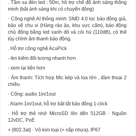
. Tầm xa đèn led : 50m, hỗ trợ chế độ ánh sáng thông
minh (bật ánh sáng khi có chuyển động)
· Công nghệ AI thông minh: SMD 4.0 lọc báo động giả,
bảo vệ chu vi (Hàng rào ảo, khu vực cấm), báo động
chủ động bằng led xanh đỏ và còi hú (110dB), có thể
tùy chỉnh âm thanh báo động.
. Hỗ trợ công nghệ AcuPick
- tìm kiếm đối tượng nhanh hơn
- xem lại tiện hơn
· Âm thanh: Tích hợp Mic kép và loa lớn , đàm thoại 2
chiều
· Cổng: audio 1in/1out
. Alarm 1in/1out, hỗ trợ bật tắt báo động 1-click
· Hỗ trợ thẻ nhớ MicroSD lên đến 512GB · Nguồn
12vDC, PoE
+ (802.3at) · Vỏ kim loại (+ nắp nhựa), IP67