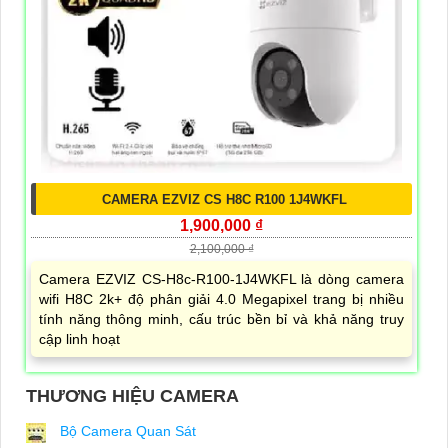
CAMERA EZVIZ CS H8C R100 1J4WKFL
1,900,000 ₫
2,100,000 ₫
Camera EZVIZ CS-H8c-R100-1J4WKFL là dòng camera
wifi H8C 2k+ độ phân giải 4.0 Megapixel trang bị nhiều
tính năng thông minh, cấu trúc bền bỉ và khả năng truy
cập linh hoạt
THƯƠNG HIỆU CAMERA
Bộ Camera Quan Sát