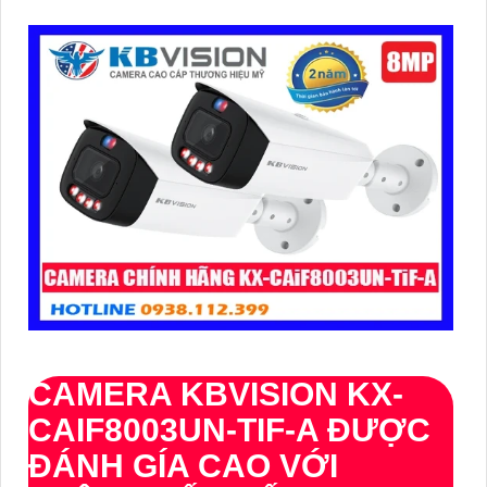
CAMERA KBVISION
KX-
CAIF8003UN-TIF-A
ĐƯỢC
ĐÁNH GÍA CAO VỚI