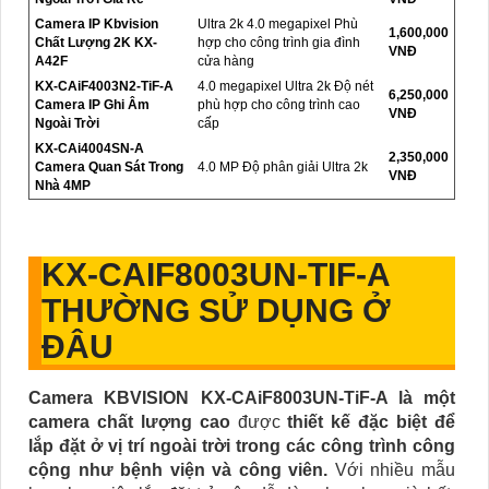
Camera IP Kbvision
Ultra 2k 4.0 megapixel Phù
1,600,000
Chất Lượng 2K KX-
hợp cho công trình gia đình
VNĐ
A42F
cửa hàng
KX-CAiF4003N2-TiF-A
4.0 megapixel Ultra 2k Độ nét
6,250,000
Camera IP Ghi Âm
phù hợp cho công trình cao
VNĐ
Ngoài Trời
cấp
KX-CAi4004SN-A
2,350,000
Camera Quan Sát Trong
4.0 MP Độ phân giải Ultra 2k
VNĐ
Nhà 4MP
KX-CAIF8003UN-TIF-A
THƯỜNG SỬ DỤNG Ở
ĐÂU
Camera KBVISION KX-CAiF8003UN-TiF-A là một
camera chất lượng cao
được
thiết kế đặc biệt để
lắp đặt ở vị trí ngoài trời trong các công trình công
cộng như bệnh viện và công viên.
Với nhiều mẫu