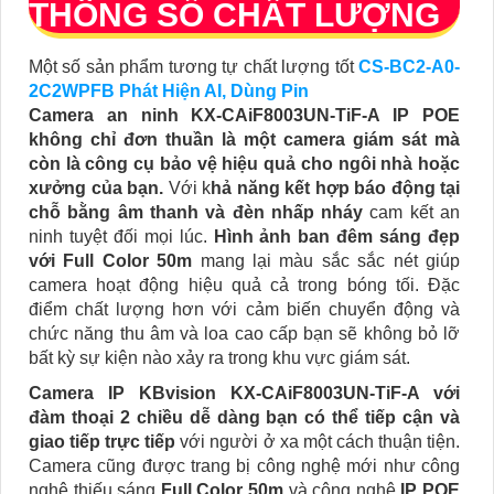
THÔNG SỐ CHẤT LƯỢNG
Một số sản phẩm tương tự chất lượng tốt
CS-BC2-A0-
2C2WPFB Phát Hiện AI, Dùng Pin
Camera an ninh KX-CAiF8003UN-TiF-A IP POE
không chỉ đơn thuần là một camera giám sát mà
còn là công cụ bảo vệ hiệu quả cho ngôi nhà hoặc
xưởng của bạn.
Với k
hả năng kết hợp báo động tại
chỗ bằng âm thanh và đèn nhấp nháy
cam kết an
ninh tuyệt đối mọi lúc.
Hình ảnh ban đêm sáng đẹp
với Full Color 50m
mang lại màu sắc sắc nét giúp
camera hoạt động hiệu quả cả trong bóng tối. Đặc
điểm chất lượng hơn với cảm biến chuyển động và
chức năng thu âm và loa cao cấp bạn sẽ không bỏ lỡ
bất kỳ sự kiện nào xảy ra trong khu vực giám sát.
Camera IP KBvision KX-CAiF8003UN-TiF-A với
đàm thoại 2 chiều dễ dàng bạn có thể tiếp cận và
giao tiếp trực tiếp
với người ở xa một cách thuận tiện.
Camera cũng được trang bị công nghệ mới như công
nghệ thiếu sáng
Full Color 50m
và công nghệ
IP POE