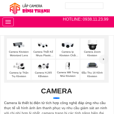
HOTLINE: 0938.11.23.99
Toggle
navigation
Camera Kbvision
Camera Thiết Kế
Camera Ip
Camera Zoom
Motorized Lens
Nhựa Plastic
Kbvision Chất
Kbvision
Kbvision
Lượng
Camera Wifi Trong
Camera Ip Thân
Camera H.265
Đầu Thu 16 Kênh
Nhà Kbvision
Trụ Kbvision
KBvision
Kbvision
CAMERA
Camera là thiết bị điện tử tích hợp công nghệ đáp ứng nhu cầu
thực tế về hình ảnh âm thanh phục vụ nhu cầu giám sát an ninh
với chi phí hợp lý nhất. camera trang bị các tính năng hiện đại