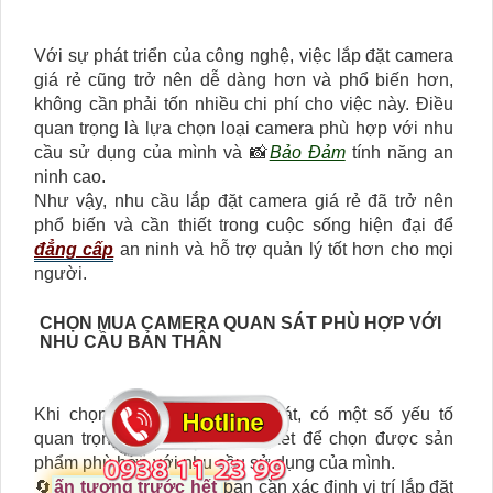
Với sự phát triển của công nghệ, việc lắp đặt camera
giá rẻ cũng trở nên dễ dàng hơn và phổ biến hơn,
không cần phải tốn nhiều chi phí cho việc này. Điều
quan trọng là lựa chọn loại camera phù hợp với nhu
cầu sử dụng của mình và 📸
Bảo Đảm
tính năng an
ninh cao.
Như vậy, nhu cầu lắp đặt camera giá rẻ đã trở nên
phổ biến và cần thiết trong cuộc sống hiện đại để
đẳng cấp
an ninh và hỗ trợ quản lý tốt hơn cho mọi
người.
CHỌN MUA CAMERA QUAN SÁT PHÙ HỢP VỚI
NHU CẦU BẢN THÂN
Khi chọn mua camera quan sát, có một số yếu tố
quan trọng mà bạn cần xem xét để chọn được sản
phẩm phù hợp với nhu cầu sử dụng của mình.
🔄
ấn tượng trước hết
bạn cần xác định vị trí lắp đặt