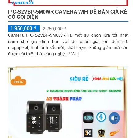
IPC-S2VBP-5M0WR CAMERA WIFI ĐỂ BÀN GIÁ RẺ
CÓ GỌI ĐIỆN
1,950,000 ₫
2,250,000 ₫
Camera IPC-S2VBP-5M0WR là một sự chọn lựa tốt nhất
dành cho gia đình bạn với độ phân giải lên đến 5.0
megapixel, hình ảnh sắc nét, chất lượng không giảm mà còn
được cải thiện bởi công nghệ IP Wifi