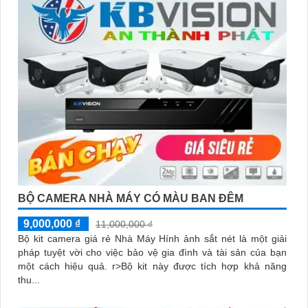
HDCVI 2MP hỗ trợ chất lượng hình ảnh cao. - Lens cố định
3.6mm. - Tầm quan sát hồng ngoại lên đến 20m. - Chống ngược
sáng Digital WDR, cân bằng sáng, chống nhiễu 3D. - Giá phải
chăng với chất lượng
chắc chắn hơn
.
Nhớ kiểm tra và lựa chọn sản phẩm phù hợp với nhu cầu sử
dụng và không gian lắp đặt của bạn. Bạn có thể tham khảo thêm
thông tin chi tiết và mua hàng tại các cửa hàng điện tử uy tín
hoặc cửa hàng thiết bị an ninh chuyên nghiệp. Chúc bạn tìm
được giải pháp an ninh phù hợp!
BỘ CAMERA NHÀ MÁY CÓ MÀU BAN ĐÊM
9,000,000 ₫
11,000,000 ₫
Bộ kit camera giá rẻ Nhà Máy Hính ảnh sắt nét là một giải
pháp tuyệt vời cho việc bảo vệ gia đình và tài sản của bạn
một cách hiệu quả. r>Bộ kit này được tích hợp khả năng
thu...