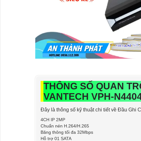
THÔNG SỐ QUAN TR
VANTECH VPH-N440
Đây là thông số kỹ thuật chi tiết về Đầu Ghi
4CH IP 2MP
Chuẩn nén H.264/H.265
Băng thông tối đa 32Mbps
Hỗ trợ 01 SATA