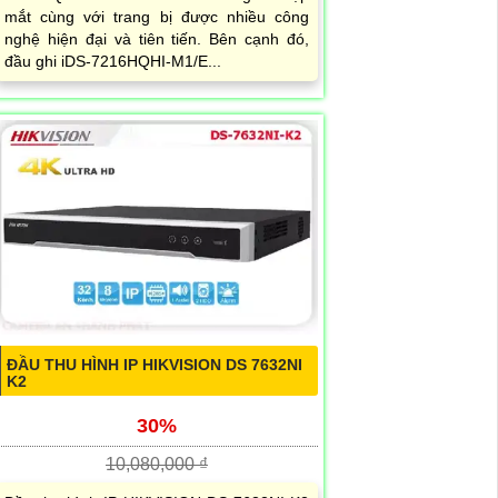
mắt cùng với trang bị được nhiều công
nghệ hiện đại và tiên tiến. Bên cạnh đó,
đầu ghi iDS-7216HQHI-M1/E...
ĐẦU THU HÌNH IP HIKVISION DS 7632NI
K2
30%
10,080,000 ₫