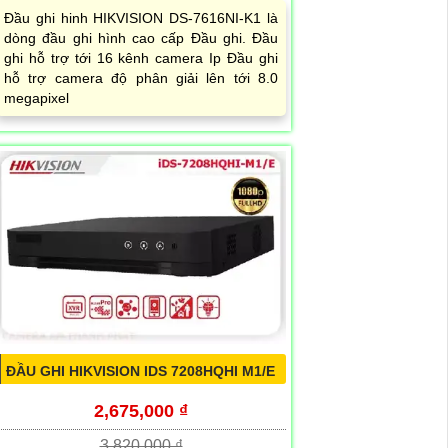
Đầu ghi hinh HIKVISION DS-7616NI-K1 là
dòng đầu ghi hình cao cấp Đầu ghi. Đầu
ghi hỗ trợ tới 16 kênh camera Ip Đầu ghi
hỗ trợ camera độ phân giải lên tới 8.0
megapixel
ĐẦU GHI HIKVISION IDS 7208HQHI M1/E
2,675,000 ₫
3,820,000 ₫