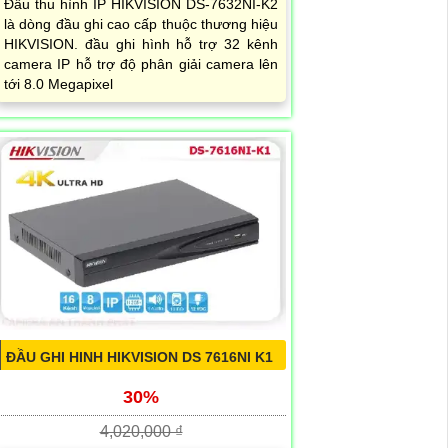
Đầu thu hình IP HIKVISION DS-7632NI-K2
là dòng đầu ghi cao cấp thuộc thương hiệu
HIKVISION. đầu ghi hình hỗ trợ 32 kênh
camera IP hỗ trợ độ phân giải camera lên
tới 8.0 Megapixel
ĐẦU GHI HINH HIKVISION DS 7616NI K1
30%
4,020,000 ₫