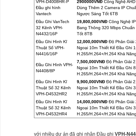
VPH-D4008HR-P
2900000VNÐ
Công Nghệ AHD C
Đầu ghi hình
Dùng Thêm 2 Camera IP Chuẩ
Vantech
Ngược Sáng Tốt 6TB
Đầu Ghi VanTech
19,800,000VNÐ
Công Nghệ IP 
32 Kênh VPH-
Bang Thông 320 Mbps Chuẩn 
N4432/16P
Tốt 8TB
Đầu Ghi Hình Kĩ
12,000,000VNÐ
Độ Phân Giải
Thuật Số VPH-
Ngoại 10m Thiết Kế Đầu Ghi 
N4416/16P
H.265/H.264+/H.264 Khả Năn
7,500,000VNÐ
Độ Phân Giải 
Đầu Ghi Hình VPH-
Ngoại 10m Thiết Kế Đầu Ghi 
N4408/8P
H.265/H.264+/H.264 Khả Năn
Đầu Ghi Hình Kĩ
9,900,000VNÐ
Độ Phân Giải 
Thuật Số 32 Kênh
Ngoại 10m Thiết Kế Đầu Ghi 
VPH-D4532HR2
H.265/H.264+/H.264 Khả Năn
Đầu Ghi Hình Kĩ
14,000,000VNÐ
Độ Phân Giải
Thuật Số 32 Kênh
Ngoại 10m Thiết Kế Đầu Ghi 
VPH-D4532HR4
H.265/H.264+/H.264 Khả Năn
với nhiều dự án đã ghi nhận Đầu ghi
VPH-N44