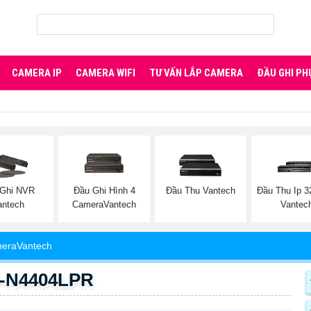
CAMERA IP
CAMERA WIFI
TƯ VẤN LẮP CAMERA
ĐẦU GHI PH
 Ghi NVR
Đầu Ghi Hình 4
Đầu Thu Vantech
Đầu Thu Ip 3
antech
CameraVantech
Vantec
meraVantech
H-N4404LPR