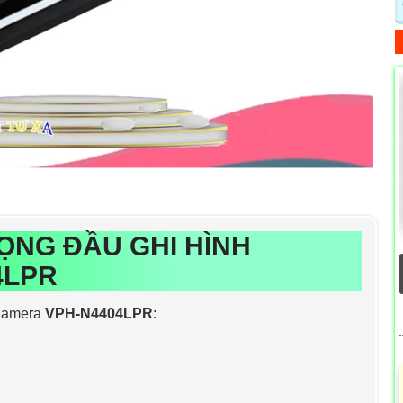
ỌNG ĐẦU GHI HÌNH
4LPR
 Camera
VPH-N4404LPR
: