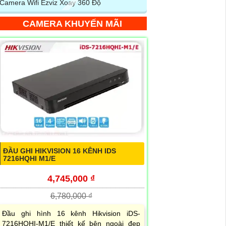
Camera Wifi Ezviz Xoay 360 Độ
CAMERA KHUYẾN MÃI
ĐẦU GHI HIKVISION 16 KÊNH IDS
7216HQHI M1/E
4,745,000 ₫
6,780,000 ₫
Đầu ghi hình 16 kênh Hikvision iDS-
7216HQHI-M1/E thiết kế bên ngoài đẹp