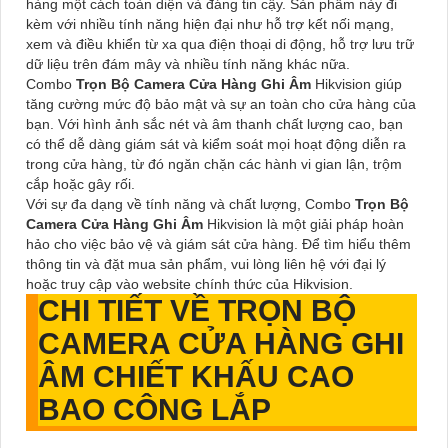
hàng một cách toàn diện và đáng tin cậy. Sản phẩm này đi
kèm với nhiều tính năng hiện đại như hỗ trợ kết nối mạng,
xem và điều khiển từ xa qua điện thoại di động, hỗ trợ lưu trữ
dữ liệu trên đám mây và nhiều tính năng khác nữa.
Combo
Trọn Bộ Camera Cửa Hàng Ghi Âm
Hikvision giúp
tăng cường mức độ bảo mật và sự an toàn cho cửa hàng của
bạn. Với hình ảnh sắc nét và âm thanh chất lượng cao, bạn
có thể dễ dàng giám sát và kiểm soát mọi hoạt động diễn ra
trong cửa hàng, từ đó ngăn chặn các hành vi gian lận, trộm
cắp hoặc gây rối.
Với sự đa dạng về tính năng và chất lượng, Combo
Trọn Bộ
Camera Cửa Hàng Ghi Âm
Hikvision là một giải pháp hoàn
hảo cho việc bảo vệ và giám sát cửa hàng. Để tìm hiểu thêm
thông tin và đặt mua sản phẩm, vui lòng liên hệ với đại lý
hoặc truy cập vào website chính thức của Hikvision.
CHI TIẾT VỀ
TRỌN BỘ
CAMERA CỬA HÀNG GHI
ÂM
CHIẾT KHẤU CAO
BAO CÔNG LẮP