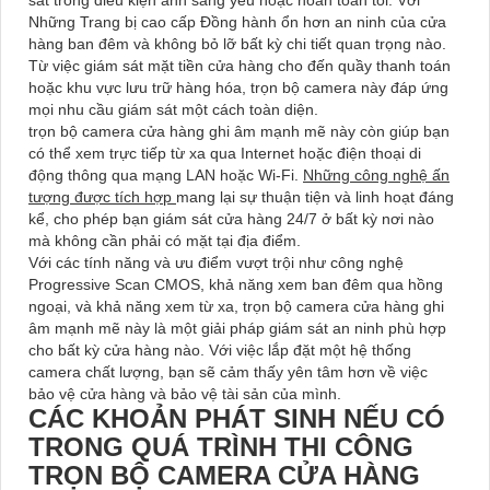
sát trong điều kiện ánh sáng yếu hoặc hoàn toàn tối. Với
Những Trang bị cao cấp Đồng hành ổn hơn an ninh của cửa
hàng ban đêm và không bỏ lỡ bất kỳ chi tiết quan trọng nào.
Từ việc giám sát mặt tiền cửa hàng cho đến quầy thanh toán
hoặc khu vực lưu trữ hàng hóa, trọn bộ camera này đáp ứng
mọi nhu cầu giám sát một cách toàn diện.
trọn bộ camera cửa hàng ghi âm mạnh mẽ này còn giúp bạn
có thể xem trực tiếp từ xa qua Internet hoặc điện thoại di
động thông qua mạng LAN hoặc Wi-Fi.
Những công nghệ ấn
tượng được tích hợp
mang lại sự thuận tiện và linh hoạt đáng
kể, cho phép bạn giám sát cửa hàng 24/7 ở bất kỳ nơi nào
mà không cần phải có mặt tại địa điểm.
Với các tính năng và ưu điểm vượt trội như công nghệ
Progressive Scan CMOS, khả năng xem ban đêm qua hồng
ngoại, và khả năng xem từ xa, trọn bộ camera cửa hàng ghi
âm mạnh mẽ này là một giải pháp giám sát an ninh phù hợp
cho bất kỳ cửa hàng nào. Với việc lắp đặt một hệ thống
camera chất lượng, bạn sẽ cảm thấy yên tâm hơn về việc
bảo vệ cửa hàng và bảo vệ tài sản của mình.
CÁC KHOẢN PHÁT SINH NẾU CÓ
TRONG QUÁ TRÌNH THI CÔNG
TRỌN BỘ CAMERA CỬA HÀNG