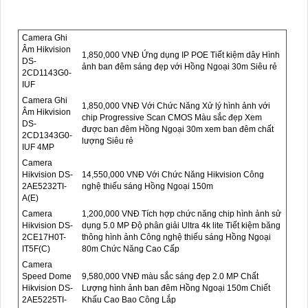
Camera Ghi
Âm Hikvision
1,850,000 VNĐ Ứng dụng IP POE Tiết kiệm dây Hình
DS-
ảnh ban đêm sáng đẹp với Hồng Ngoại 30m Siêu rẻ
2CD1143G0-
IUF
Camera Ghi
1,850,000 VNĐ Với Chức Năng Xử lý hình ảnh với
Âm Hikvision
chip Progressive Scan CMOS Màu sắc đẹp Xem
DS-
được ban đêm Hồng Ngoại 30m xem ban đêm chất
2CD1343G0-
lượng Siêu rẻ
IUF 4MP
Camera
Hikvision DS-
14,550,000 VNĐ Với Chức Năng Hikvision Công
2AE5232TI-
nghệ thiếu sáng Hồng Ngoại 150m
A(E)
Camera
1,200,000 VNĐ Tích hợp chức năng chip hình ảnh sử
Hikvision DS-
dụng 5.0 MP Độ phân giải Ultra 4k lite Tiết kiệm băng
2CE17H0T-
thông hình ảnh Công nghệ thiếu sáng Hồng Ngoại
IT5F(C)
80m Chức Năng Cao Cấp
Camera
Speed Dome
9,580,000 VNĐ màu sắc sáng đẹp 2.0 MP Chất
Hikvision DS-
Lượng hình ảnh ban đêm Hồng Ngoại 150m Chiết
2AE5225TI-
Khấu Cao Bao Công Lắp