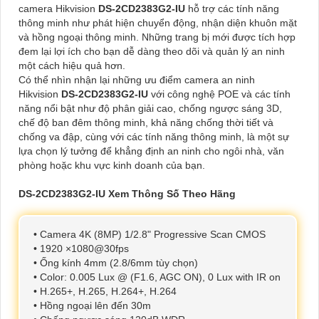
camera Hikvision
DS-2CD2383G2-IU
hỗ trợ các tính năng
thông minh như phát hiện chuyển động, nhận diện khuôn mặt
và hồng ngoại thông minh. Những trang bị mới được tích hợp
đem lại lợi ích cho bạn dễ dàng theo dõi và quản lý an ninh
một cách hiệu quả hơn.
Có thể nhìn nhận lại những ưu điểm camera an ninh
Hikvision
DS-2CD2383G2-IU
với công nghệ POE và các tính
năng nổi bật như độ phân giải cao, chống ngược sáng 3D,
chế độ ban đêm thông minh, khả năng chống thời tiết và
chống va đập, cùng với các tính năng thông minh, là một sự
lựa chọn lý tưởng để khẳng định an ninh cho ngôi nhà, văn
phòng hoặc khu vực kinh doanh của bạn.
DS-2CD2383G2-IU Xem Thông Số Theo Hãng
• Camera 4K (8MP) 1/2.8" Progressive Scan CMOS
• 1920 ×1080@30fps
• Ống kính 4mm (2.8/6mm tùy chọn)
• Color: 0.005 Lux @ (F1.6, AGC ON), 0 Lux with IR on
• H.265+, H.265, H.264+, H.264
• Hồng ngoại lên đến 30m