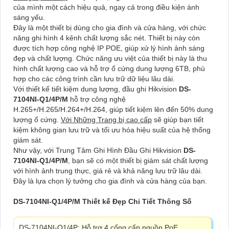
của mình một cách hiệu quả, ngay cả trong điều kiện ánh
sáng yếu.
Đây là một thiết bị dùng cho gia đình và cửa hàng, với chức
năng ghi hình 4 kênh chất lượng sắc nét. Thiết bị này còn
được tích hợp công nghệ IP POE, giúp xử lý hình ảnh sáng
đẹp và chất lượng. Chức năng ưu việt của thiết bị này là thu
hình chất lượng cao và hỗ trợ ổ cứng dung lượng 6TB, phù
hợp cho các công trình cần lưu trữ dữ liệu lâu dài.
Với thiết kế tiết kiệm dung lượng, đầu ghi Hikvision
DS-
7104NI-Q1/4P/M
hỗ trợ công nghệ
H.265+/H.265/H.264+/H.264, giúp tiết kiệm lên đến 50% dung
lượng ổ cứng.
Với Những Trang bị cao cấp
sẽ giúp bạn tiết
kiệm không gian lưu trữ và tối ưu hóa hiệu suất của hệ thống
giám sát.
Như vậy, với Trung Tâm Ghi Hình Đầu Ghi Hikvision
DS-
7104NI-Q1/4P/M
, bạn sẽ có một thiết bị giám sát chất lượng
với hình ảnh trung thực, giá rẻ và khả năng lưu trữ lâu dài.
Đây là lựa chọn lý tưởng cho gia đình và cửa hàng của bạn.
DS-7104NI-Q1/4P/M Thiết kế Đẹp Chi Tiết Thông Số
DS-7104NI-Q1/4P: Hỗ trợ 4 cổng cấp nguồn PoE