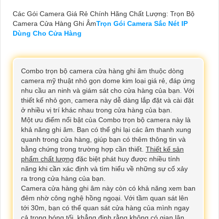
Các Gói Camera Giá Rẻ Chính Hãng Chất Lượng: Trọn Bộ
Camera Cửa Hàng Ghi Âm
Trọn Gói Camera Sắc Nét IP
Dùng Cho Cửa Hàng
Combo trọn bộ camera cửa hàng ghi âm thuộc dòng
camera mỹ thuật nhỏ gọn dome kim loại giá rẻ, đáp ứng
nhu cầu an ninh và giám sát cho cửa hàng của bạn. Với
thiết kế nhỏ gọn, camera này dễ dàng lắp đặt và cài đặt
ở nhiều vị trí khác nhau trong cửa hàng của bạn.
Một ưu điểm nổi bật của Combo trọn bộ camera này là
khả năng ghi âm. Bạn có thể ghi lại các âm thanh xung
quanh trong cửa hàng, giúp bạn có thêm thông tin và
bằng chứng trong trường hợp cần thiết.
Thiết kế sản
phẩm chất lượng
đặc biệt phát huy được nhiều tính
năng khi cần xác định và tìm hiểu về những sự cố xảy
ra trong cửa hàng của bạn.
Camera cửa hàng ghi âm này còn có khả năng xem ban
đêm nhờ công nghệ hồng ngoại. Với tầm quan sát lên
tới 30m, bạn có thể quan sát cửa hàng của mình ngay
cả trong bóng tối, khẳng định rằng không có gian lận