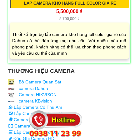
LẮP CAMERA KHO HÀNG FULL COLOR GIÁ RẺ
5,500,000 ₫
5,700,000 ₫
Thiết kế trọn bộ lắp camera kho hàng full color giá rẻ của
Dahua có thể đáp ứng mọi nhu cầu. Với nhiều mẫu mã
phong phú, khách hàng có thể lựa chọn theo phong cách
và yêu cầu cụ thể của mình
THƯƠNG HIỆU CAMERA
Bộ Camera Quan Sát
camera Dahua
Camera HIKVISON
camera KBvision
️🎤️
Lắp Camera Có Thu Âm
📶
Lắp Camera IP Không Dây
🕵️
Camera Zoom Quang
🧛‍♀️
Camera Tích Hợp AI
💻
Lắp Camera IP Có Dây
⚙️
Đầu Ghi Camera HD