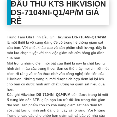
ĐẦU THU KTS HIKVISION
DS-7104NI-Q1/4P/M
GIÁ
RẺ
Trung Tâm Ghi Hình Đầu Ghi Hikvision
DS-7104NI-Q1/4P/M
là một thiết bị vô cùng đáng để có trong hệ thống giám sát
của bạn. Với chiết khấu cao và sản phẩm chất lượng, đây là
một lựa chọn tuyệt vời cho việc giám sát cửa hàng gia đình
của bạn.
Một trong những điểm nổi bật của thiết bị này là chất lượng
hình ảnh màu sắc trung thực. Bạn có thể thấy mọi chi tiết một
cách rõ ràng và chân thực nhờ vào công nghệ tiên tiến của
Hikvision. Những trang bị mới được tích hợp đem lại lợi ích
cho bạn có được hình ảnh chất lượng và giám sát hiệu quả
hơn.
Đầu ghi Hikvision
DS-7104NI-Q1/4P/M
còn được trang bị một
ổ cứng lên đến 6TB, giúp bạn lưu trữ dữ liệu trong thời gian
dài hơn. sản phẩm còn có khả năng giám sát ban đêm tốt,
với chất lượng hình ảnh đáng tin cậy và rõ ràng.
Với Những
Trang bị cao cấp
cho phép bạn giám sát và bảo vệ nhà cửa