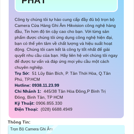
PHÁT
Công ty chúng tôi tự hào cung cấp đầy đủ bộ trọn bộ
Camera Cửa Hàng Ghi Âm Hikvision công nghệ hàng
đầu, Tin hơn độ tin cậy cao cho bạn. Với từng sản
phẩm được chúng tôi ứng dụng công nghệ hiện đại,
bạn có thể yên tâm về chất lượng và hiệu suất hoạt
động. Chúng tôi cam kết là công ty tốt nhất để giải
quyết nhu cầu của bạn. Hãy liên hệ với chúng tôi ngay
để được tư vấn và đáp ứng mọi yêu cầu một cách
chuyên nghiệp.
Trụ Sở:
51 Lũy Bán Bích, P. Tân Thới Hòa, Q.Tân
Phú, TP.HCM
Hotline: 0938.11.23.99
Chi Nhánh 1:
445/38 Tân Hòa Đông,P Bình Trị
Đông, Bình Tân, TP HCM
Kỹ Thuật:
0906.855.330
Điện Thoại:
(028) 6688.4949
Thông Tin:
Trọn Bộ Camera Ghi Âm