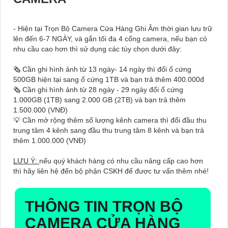
- Hiện tại Trọn Bộ Camera Cửa Hàng Ghi Âm thời gian lưu trữ
lên đến 6-7 NGÀY, và gắn tối đa 4 cổng camera, nếu bạn có
nhu cầu cao hơn thì sử dụng các tùy chọn dưới đây:
🗞 Cần ghi hình ảnh từ 13 ngày- 14 ngày thì đổi ổ cứng
500GB hiện tại sang ổ cứng 1TB và bạn trả thêm 400.000đ
🗞 Cần ghi hình ảnh từ 28 ngày - 29 ngày đổi ổ cứng
1.000GB (1TB) sang 2.000 GB (2TB) và bạn trả thêm
1.500.000 (VNĐ)
💡 Cần mở rộng thêm số lượng kênh camera thì đổi đầu thu
trung tâm 4 kênh sang đầu thu trung tâm 8 kênh và bạn trả
thêm 1.000.000 (VNĐ)
LƯU Ý:
nếu quý khách hàng có nhu cầu nâng cấp cao hơn
thì hãy liên hệ đến bộ phận CSKH để được tư vấn thêm nhé!
THÔNG TIN
TRỌN BỘ
CAMERA CỬA HÀNG