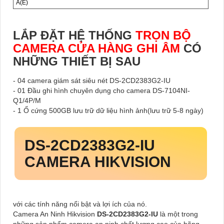
A(E)
LẮP ĐẶT HỆ THỐNG
TRỌN BỘ
CAMERA CỬA HÀNG GHI ÂM
CÓ
NHỮNG THIẾT BỊ SAU
- 04 camera giám sát siêu nét DS-2CD2383G2-IU
- 01 Đầu ghi hình chuyên dụng cho camera DS-7104NI-
Q1/4P/M
- 1 Ổ cứng 500GB lưu trữ dữ liệu hình ảnh(lưu trữ 5-8 ngày)
DS-2CD2383G2-IU
CAMERA HIKVISION
với các tính năng nổi bật và lợi ích của nó.
Camera An Ninh Hikvision
DS-2CD2383G2-IU
là một trong