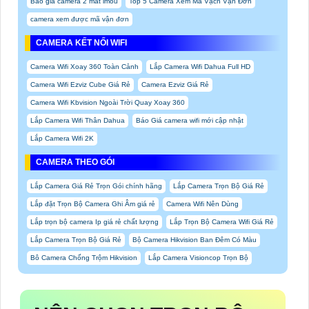
Báo giá camera 2 mắt imou
Top 5 Camera Xem Mã Vạch Vận Đơn
camera xem được mã vận đơn
CAMERA KẾT NỐI WIFI
Camera Wifi Xoay 360 Toàn Cảnh
Lắp Camera Wifi Dahua Full HD
Camera Wifi Ezviz Cube Giá Rẻ
Camera Ezviz Giá Rẻ
Camera Wifi Kbvision Ngoài Trời Quay Xoay 360
Lắp Camera Wifi Thân Dahua
Báo Giá camera wifi mới cập nhật
Lắp Camera Wifi 2K
CAMERA THEO GÓI
Lắp Camera Giá Rẻ Trọn Gói chính hãng
Lắp Camera Trọn Bộ Giá Rẻ
Lắp đặt Trọn Bộ Camera Ghi Âm giá rẻ
Camera Wifi Nên Dùng
Lắp trọn bộ camera Ip giá rẻ chất lượng
Lắp Trọn Bộ Camera Wifi Giá Rẻ
Lắp Camera Trọn Bộ Giá Rẻ
Bộ Camera Hikvision Ban Đêm Có Màu
Bô Camera Chống Trộm Hikvision
Lắp Camera Visioncop Trọn Bộ