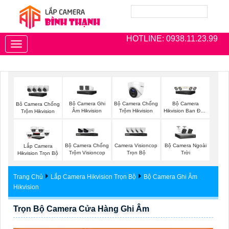
HOTLINE: 0938.11.23.99
Toggle
navigation
Bộ Camera Ghi
Bộ Camera Chống
Bộ Camera
Bô Camera Chống
Âm Hikvision
Trộm Hikvision
Hikvision Ban Đêm
Trộm Hikvision
Có Màu
Bộ Camera Chống
Camera Visioncop
Bộ Camera Ngoài
Lắp Camera
Trộm Visioncop
Trọn Bộ
Trời
Hikvision Trọn Bộ
Trang Chủ
Lắp Camera Hikvision Trọn Bộ
Bộ Camera Ghi Âm
Hikvision
Trọn Bộ Camera Cửa Hàng Ghi Âm