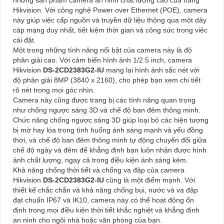
những sản phẩm camera an ninh chất lượng cao của hãng
Hikvision. Với công nghệ Power over Ethernet (POE), camera
này giúp việc cấp nguồn và truyền dữ liệu thông qua một dây
cáp mạng duy nhất, tiết kiệm thời gian và công sức trong việc
cài đặt.
Một trong những tính năng nổi bật của camera này là độ
phân giải cao. Với cảm biến hình ảnh 1/2.5 inch, camera
Hikvision
DS-2CD2383G2-IU
mang lại hình ảnh sắc nét với
độ phân giải 8MP (3840 x 2160), cho phép bạn xem chi tiết
rõ nét trong mọi góc nhìn.
Camera này cũng được trang bị các tính năng quan trọng
như chống ngược sáng 3D và chế độ ban đêm thông minh.
Chức năng chống ngược sáng 3D giúp loại bỏ các hiện tượng
bị mờ hay lóa trong tình huống ánh sáng mạnh và yếu đồng
thời, và chế độ ban đêm thông minh tự động chuyển đổi giữa
chế độ ngày và đêm để khẳng định bạn luôn nhận được hình
ảnh chất lượng, ngay cả trong điều kiện ánh sáng kém.
Khả năng chống thời tiết và chống va đập của camera
Hikvision
DS-2CD2383G2-IU
cũng là một điểm mạnh. Với
thiết kế chắc chắn và khả năng chống bụi, nước và va đập
đạt chuẩn IP67 và IK10, camera này có thể hoạt động ổn
định trong mọi điều kiện thời tiết khắc nghiệt và khẳng định
an ninh cho ngôi nhà hoặc văn phòng của bạn.