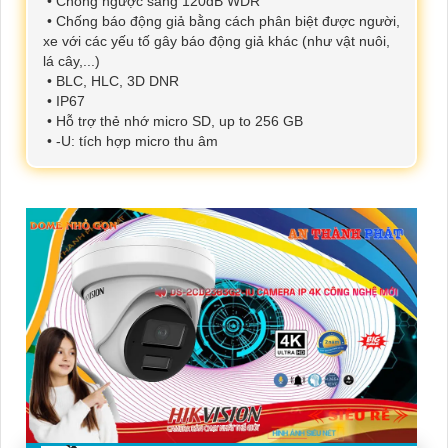
• Chống ngược sáng 120dB WDR
• Chống báo động giả bằng cách phân biệt được người,
xe với các yếu tố gây báo động giả khác (như vật nuôi,
lá cây,...)
• BLC, HLC, 3D DNR
• IP67
• Hỗ trợ thẻ nhớ micro SD, up to 256 GB
• -U: tích hợp micro thu âm