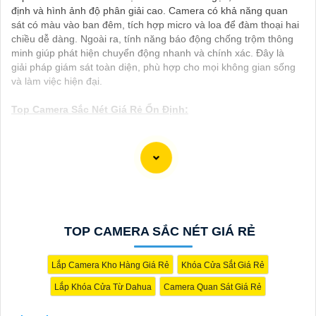
định và hình ảnh độ phân giải cao. Camera có khả năng quan
sát có màu vào ban đêm, tích hợp micro và loa để đàm thoại hai
chiều dễ dàng. Ngoài ra, tính năng báo động chống trộm thông
minh giúp phát hiện chuyển động nhanh và chính xác. Đây là
giải pháp giám sát toàn diện, phù hợp cho mọi không gian sống
và làm việc hiện đại.
Top Camera Sắc Nét Giá Rẻ Ổn Định:
(
853,300 ₫
)
Camera Wifi Tenda CP7
Camera Ngoài Trời VSC-IP0950A-PDLK-LPR Độ Phân Giải
(
5,215,000 ₫
)
8MP
(
5%-35%
)
Camera Wi-Fi Gia ĐìnhTapo C230
TOP CAMERA SẮC NÉT GIÁ RẺ
(
5%-35%
)
Camera An Ninh Gia Đình Tapo C260
Lắp Camera Kho Hàng Giá Rẻ
Khóa Cửa Sắt Giá Rẻ
Camera Quay Xoay Tapo C220 Không Dây (4MP)
Lắp Khóa Cửa Từ Dahua
Camera Quan Sát Giá Rẻ
(
5%-35%
)