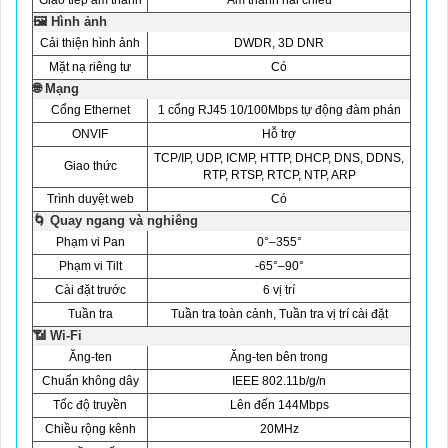
Giao tiếp âm thanh
Âm thanh hai chiều
🖼️ Hình ảnh
Cải thiện hình ảnh
DWDR, 3D DNR
Mặt nạ riêng tư
Có
🌐 Mạng
Cổng Ethernet
1 cổng RJ45 10/100Mbps tự động đàm phán
ONVIF
Hỗ trợ
TCP/IP, UDP, ICMP, HTTP, DHCP, DNS, DDNS,
Giao thức
RTP, RTSP, RTCP, NTP, ARP
Trình duyệt web
Có
🌀 Quay ngang và nghiêng
Phạm vi Pan
0°–355°
Phạm vi Tilt
-65°–90°
Cài đặt trước
6 vị trí
Tuần tra
Tuần tra toàn cảnh, Tuần tra vị trí cài đặt
📶 Wi-Fi
Ăng-ten
Ăng-ten bên trong
Chuẩn không dây
IEEE 802.11b/g/n
Tốc độ truyền
Lên đến 144Mbps
Chiều rộng kênh
20MHz