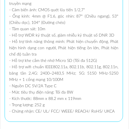
truyền mạng
- Cảm biến ảnh: CMOS quét lũy tiến 1/2,7"
- Ống kính: 4mm @ F1.6, góc nhìn: 87° (Chiều ngang), 53°
(Chiều dọc), 104° (Đường chéo)
- Tầm quan sát: 10m
- Hỗ trợ WDR kỹ thuật số, giảm nhiễu kỹ thuật số DNR 3D
- Hỗ trợ tính năng thông minh: Phát hiện chuyển động, Phát
hiện hình dạng con người, Phát hiện tiếng ồn lớn, Phát hiện
chế độ tuần tra
- Hỗ trợ khe cắm thẻ nhớ Micro SD (Tối đa 512G)
- Hỗ trợ wifi chuẩn IEEE802.11a, 802.11b, 802.11g, 802.11n,
băng tần 2,4G: 2400~2483,5 MHz; 5G: 5150 MHz-5250
MHz + 1 cổng mạng 10/100M
- Nguồn DC 5V/2A Type C
- Mức tiêu thụ điện năng: Tối đa 8W
- Kích thước: 88mm x 88.2 mm x 119mm
- Trọng lượng: 252 g
- Chứng nhận: CE/ UL/ FCC/ WEEE/ REACH/ RoHS/ UKCA