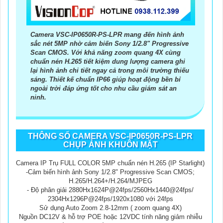
Camera VSC-IP0650R-PS-LPR mang đến hình ảnh
sắc nét 5MP nhờ cảm biến Sony 1/2.8" Progressive
Scan CMOS. Với khả năng zoom quang 4X cùng
chuẩn nén H.265 tiết kiệm dung lượng camera ghi
lại hình ảnh chi tiết ngay cả trong môi trường thiếu
sáng. Thiết kế chuẩn IP66 giúp hoạt động bền bỉ
ngoài trời đáp ứng tốt cho nhu cầu giám sát an
ninh.
THÔNG SỐ CAMERA VSC-IP0650R-PS-LPR
CHỤP ẢNH KHUÔN MẶT
Camera IP Trụ FULL COLOR 5MP chuẩn nén H.265 (IP Starlight)
-Cảm biến hình ảnh Sony 1/2.8" Progressive Scan CMOS;
H.265/H.264+/H.264/MJPEG
- Độ phân giải 2880Hx1624P@24fps/2560Hx1440@24fps/
2304Hx1296P@24fps/1920x1080 với 24fps
Sử dụng Auto Zoom 2.8-12mm ( zoom quang 4X)
Nguồn DC12V & hỗ trợ POE hoặc 12VDC tính năng giảm nhiễu