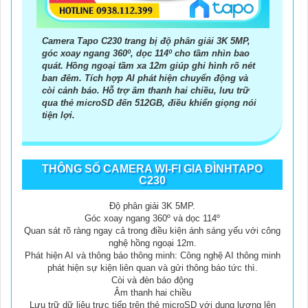
Camera Tapo C230 trang bị độ phân giải 3K 5MP,
góc xoay ngang 360º, dọc 114º cho tầm nhìn bao
quát. Hồng ngoại tầm xa 12m giúp ghi hình rõ nét
ban đêm. Tích hợp AI phát hiện chuyển động và
còi cảnh báo. Hỗ trợ âm thanh hai chiều, lưu trữ
qua thẻ microSD đến 512GB, điều khiển giọng nói
tiện lợi.
THÔNG SỐ CAMERA WI-FI GIA ĐÌNHTAPO
C230
Độ phân giải 3K 5MP.
Góc xoay ngang 360º và dọc 114º
Quan sát rõ ràng ngay cả trong điều kiện ánh sáng yếu với công
nghệ hồng ngoại 12m.
Phát hiện AI và thông báo thông minh: Công nghệ AI thông minh
phát hiện sự kiện liên quan và gửi thông báo tức thì.
Còi và đèn báo động
Âm thanh hai chiều
Lưu trữ dữ liệu trực tiếp trên thẻ microSD với dung lượng lên