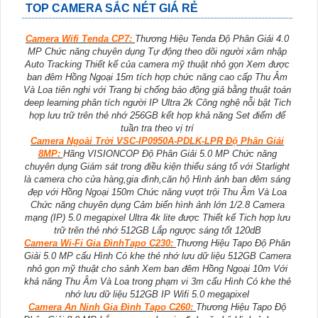
TOP CAMERA SẮC NÉT GIÁ RẺ
Camera Wifi Tenda CP7:
Thương Hiệu Tenda Độ Phân Giải 4.0
MP Chức năng chuyên dụng Tự động theo dõi người xâm nhập
Auto Tracking Thiết kế của camera mỹ thuật nhỏ gọn Xem được
ban đêm Hồng Ngoại 15m tích hợp chức năng cao cấp Thu Âm
Và Loa tiên nghi với Trang bị chống báo động giả bằng thuật toán
deep learning phân tích người IP Ultra 2k Công nghệ nỗi bật Tich
hợp lưu trữ trên thẻ nhớ 256GB kết hợp khả năng Set điểm để
tuần tra theo vị trí
Camera Ngoài Trời VSC-IP0950A-PDLK-LPR Độ Phân Giải
8MP:
Hãng VISIONCOP Độ Phân Giải 5.0 MP Chức năng
chuyên dụng Giám sát trong điều kiện thiếu sáng tố với Starlight
là camera cho cửa hàng,gia đình,căn hộ Hình ảnh ban đêm sáng
đẹp với Hồng Ngoại 150m Chức năng vượt trội Thu Âm Và Loa
Chức năng chuyên dụng Cảm biến hình ảnh lớn 1/2.8 Camera
mạng (IP) 5.0 megapixel Ultra 4k lite được Thiết kế Tich hợp lưu
trữ trên thẻ nhớ 512GB Lắp ngược sáng tốt 120dB
Camera Wi-Fi Gia ĐìnhTapo C230:
Thương Hiệu Tapo Độ Phân
Giải 5.0 MP cấu Hình Có khe thẻ nhớ lưu dữ liệu 512GB Camera
nhỏ gọn mỹ thuật cho sảnh Xem ban đêm Hồng Ngoại 10m Với
khả năng Thu Âm Và Loa trong phạm vi 3m cấu Hình Có khe thẻ
nhớ lưu dữ liệu 512GB IP Wifi 5.0 megapixel
Camera An Ninh Gia Đình Tapo C260:
Thương Hiệu Tapo Độ