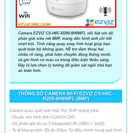
Camera EZVIZ CS-H6C-R200-8H8WFL nổi bật với độ
phân giải siêu nét 8MP, mang đến hình ảnh chi tiết
vượt trội. Tính năng quay xoay linh hoạt giúp bao
quát toàn bộ không gian. Hỗ trợ đàm thoại hai
chiều rõ ràng, phát hiện chuyển động thông minh,
và ghi hình có màu cả trong điều kiện thiếu sáng.
Đây là lựa chọn lý tưởng để giám sát ngôi nhà bạn
an toàn hơn.
THÔNG SỐ CAMERA WI-FI EZVIZ CS-H6C-
R200-8H8WFL (8MP)
Camera quay quét wifi H6C Pro 5MP thông minh
- Chuẩn nén hình ảnh H.264/H.265
- Độ phân giải tối ưu 5 Megapixel/3K (2880 × 1620)
- Tỷ lệ khung hình: Tối đa 30fps; Tự điều chỉnh trong quá trình