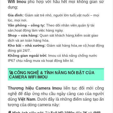
Wifi Imou
phù hợp với hầu hết mọi không gian sử
dụng:
Gia đình:
Giám sát trẻ nhỏ, người lớn tuổi,vật nuôi – mọi
lúc, mọi nơi.
Văn phòng – công ty:
Theo dõi nhân viên,quản lý tài
sản,hoạt động làm việc hàng ngày.
Shop – cửa hàng:
Quan sát khách hàng,kiểm soát giao
dịch và an toàn hàng hóa.
Kho bãi – nhà xưởng:
Giám sát hàng hóa,xe cộ,hoạt động
đóng gói 24/7.
Không gian ngoài trời:
Imou có khả năng chống nước
IP67 chịu nắng mưa và hoạt động bền bỉ.
🚀 CÔNG NGHỆ & TÍNH NĂNG NỔI BẬT CỦA
CAMERA WIFI IMOU
Thương hiệu Camera Imou
liên tục đổi mới công
nghệ để đáp ứng nhu cầu ngày càng cao của người
dùng
Việt Nam
. Dưới đây là những điểm sáng tạo ấn
tượng của dòng camera này:
🎥
Hình ảnh siêu nét:
Từ
Full HD 1080p
đến
2K
và
4MP
–