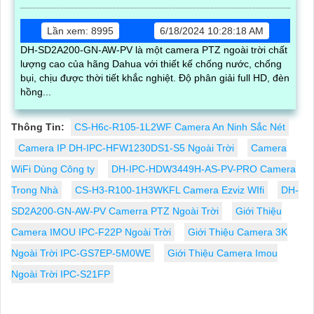
Lần xem: 8995
6/18/2024 10:28:18 AM
DH-SD2A200-GN-AW-PV là một camera PTZ ngoài trời chất
lượng cao của hãng Dahua với thiết kế chống nước, chống
bụi, chịu được thời tiết khắc nghiệt. Độ phân giải full HD, đèn
hồng...
Thông Tin:
CS-H6c-R105-1L2WF Camera An Ninh Sắc Nét
Camera IP DH-IPC-HFW1230DS1-S5 Ngoài Trời
Camera
WiFi Dùng Công ty
DH-IPC-HDW3449H-AS-PV-PRO Camera
Trong Nhà
CS-H3-R100-1H3WKFL Camera Ezviz WIfi
DH-
SD2A200-GN-AW-PV Camerra PTZ Ngoài Trời
Giới Thiệu
Camera IMOU IPC-F22P Ngoài Trời
Giới Thiệu Camera 3K
Ngoài Trời IPC-GS7EP-5M0WE
Giới Thiệu Camera Imou
Ngoài Trời IPC-S21FP