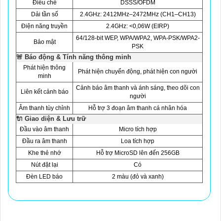
Điều chế
DSSS/OFDM
Dải tần số
2.4GHz: 2412MHz–2472MHz (CH1–CH13)
Điện năng truyền
2.4GHz: <0,06W (EIRP)
64/128-bit WEP, WPA/WPA2, WPA-PSK/WPA2-
Bảo mật
PSK
🚨 Báo động & Tính năng thông minh
Phát hiện thông
Phát hiện chuyển động, phát hiện con người
minh
Cảnh báo âm thanh và ánh sáng, theo dõi con
Liên kết cảnh báo
người
Âm thanh tùy chỉnh
Hỗ trợ 3 đoạn âm thanh cá nhân hóa
🔌 Giao diện & Lưu trữ
Đầu vào âm thanh
Micro tích hợp
Đầu ra âm thanh
Loa tích hợp
Khe thẻ nhớ
Hỗ trợ MicroSD lên đến 256GB
Nút đặt lại
Có
Đèn LED báo
2 màu (đỏ và xanh)