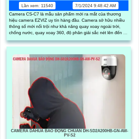
Lần xem: 11540
7/1/2024 9:48:42 AM
Camera CS-C7 là mẫu sản phẩm mới ra mắt của thương
hiệu camera EZVIZ uy tín hàng đầu. Camera sở hữu nhiều
thông số mới nổi trội như khả năng quay xoay ngoài trời,
chống nước, quay xoay 360, độ phân giải sắc nét lên đến 2k
với ống kính kép
CAMERA DAHUA BÁO ĐỘNG CHUẨN DH-SD2A200HB-GN-AW-
PV-S2