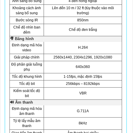
Ánh sáng bổ sung
4 đèn hồng ngoại
Khoảng cách ánh
Lên đến 10 m / 32 ft (tùy thuộc vào môi
sáng bổ sung
trường)
Bước sóng IR
850nm
Chế độ nhìn ban
Chế độ đen trắng
đêm
🎥 Băng hình
Định dạng mã hóa
H.264
video
Giải pháp chính
2560x1440, 2304x1296, 1920x1080
Độ phân giải luồng
640x360
phụ
Tốc độ khung hình
1-15fps, mặc định 15fps
Tốc độ bit
256kbps – 8192kbps
Kiểm soát tốc độ
VBR
bit
🔊 Âm thanh
Định dạng mã hóa
G.711A
âm thanh
Tỷ lệ lấy mẫu âm
8kHz
thanh