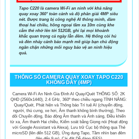
Tapo C220 là camera Wi-Fi an ninh với khả năng
quay xoay 360° toàn cảnh và độ phân giải 4MP siêu
nét. Được trang bị công nghệ AI thông minh, đàm
thoại hai chiều, hồng ngoại tầm xa 10m cùng khe
cắm thẻ nhớ lên tới 512GB, ghi lại mọi khoảnh
khắc quan trọng cả ngày lẫn đêm. Hệ thống còi hú
và đèn nháy cảnh báo mạnh mẽ giúp bạn chủ động
ngăn chặn những mối nguy bảo vệ an ninh hiệu
quả.
THÔNG SỐ CAMERA QUAY XOAY TAPO C220
KHÔNG DÂY (4MP)
Camera Wi-Fi An Ninh Gia Đình AI Quay/Quét THÔNG SỐ: 2K
QHD (2560x1440), 2.4 GHz, 360º theo chiều ngang TÍNH NĂNG:
Quay/Quét, Phát hiện và Thông báo Trí tuệ AI (chuyển động,
người, thú cưng, xe hơi, Âm thanh không bình thường), Theo
dõi Chuyển động, Báo động Âm thanh và Ánh sáng, Điều khiển
từ xa, Âm thanh Hai chiều, Kiểm soát bằng Giọng nói (Hoạt động
với Google Assistant và Alexa), Lưu trữ Cục bộ thông qua Thẻ
microSD (lên đến 512 GB), Ứng dụng Tapo, Tầm nhìn ban đêm
(lên đến 9 m), Cài đặt Dễ dàng (FFS)