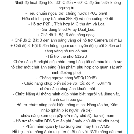
- Nhiệt độ hoạt động từ: -30° C đến + 60° C. độ ẩm 95% không
ngưng tụ
- Tiêu chuẩn ngoài trời chống nước IP66/ onvif
- Điều chỉnh quay trái phải 355 độ và nên xuống 90 độ
- Hỗ trợ P2P , Tích hợp MIC thu âm và Loa
- - Sử dụng 9 led Array Dual_Led:
+ Chế độ 1: Bật 6 đèn hồng ngoại
+ Chế độ 2: Bật 3 đèn ánh sáng vàng để hỗ trợ Camera có màu
+ Chế độ 3: Bật 9 đèn hồng ngoại có chuyển động bật 3 đèn ánh
sáng vàng hỗ trợ có màu
- Hỗ trợ thẻ nhớ 512GB
- Chức năng Starlight giúp nhìn trong bóng tối có màu khi có sự
hỗ chợ một chút ánh sáng (sản phẩm phù hợp cho quan sát anh
ninh đường phố)
-. Chống ngược sáng WDR(120dB)
- Chắc năng chụp biển số xe với tốc độ <= 60Km/h
- chức năng chụp ảnh khuôn mặt
- Chức Năng AI thông minh giúp phân biệt người và động vật,
tránh cảnh báo giả
- Hỗ trợ chức năng phát hiện thông minh: Hàng rào ảo, Xâm
nhập (phân biệt người và xe)
- chức năng xem qua p2p với máy chủ đặt tại việt nam
- Hõ trợ tên miền DDNS miến phí ( máy chủ đặt tại việt nam)
- Phần mềm quản lý tập trung trên máy tính :VMS
- Hỗ trợ chức năng Auto register ( kết nối với NVRkhông cần mở