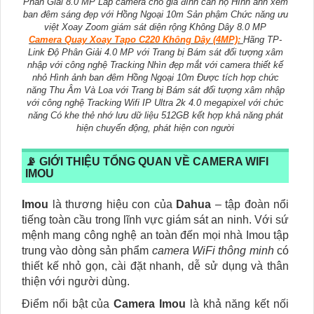
Phân Giải 8.0 MP Lắp camera cho gia đình căn hộ Hình ảnh xem
ban đêm sáng đẹp với Hồng Ngoại 10m Sản phậm Chức năng ưu
việt Xoay Zoom giám sát diện rộng Không Dây 8.0 MP
Camera Quay Xoay Tapo C220 Không Dây (4MP):
Hãng TP-
Link Độ Phân Giải 4.0 MP với Trang bị Bám sát đối tượng xâm
nhập với công nghệ Tracking Nhìn đẹp mắt với camera thiết kế
nhỏ Hình ảnh ban đêm Hồng Ngoại 10m Được tích hợp chức
năng Thu Âm Và Loa với Trang bị Bám sát đối tượng xâm nhập
với công nghệ Tracking Wifi IP Ultra 2k 4.0 megapixel với chức
năng Có khe thẻ nhớ lưu dữ liệu 512GB kết hợp khả năng phát
hiện chuyển động, phát hiện con người
📡 GIỚI THIỆU TỔNG QUAN VỀ CAMERA WIFI
IMOU
Imou
là thương hiệu con của
Dahua
– tập đoàn nổi
tiếng toàn cầu trong lĩnh vực giám sát an ninh. Với sứ
mệnh mang công nghệ an toàn đến mọi nhà Imou tập
trung vào dòng sản phẩm
camera WiFi thông minh
có
thiết kế nhỏ gọn, cài đặt nhanh, dễ sử dụng và thân
thiện với người dùng.
Điểm nổi bật của
Camera Imou
là khả năng kết nối