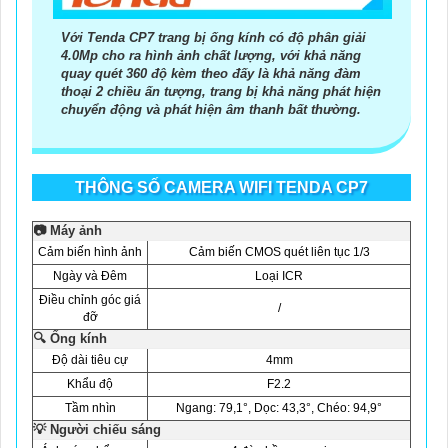
Với Tenda CP7 trang bị ống kính có độ phân giải
4.0Mp cho ra hình ảnh chất lượng, với khả năng
quay quét 360 độ kèm theo đấy là khả năng đàm
thoại 2 chiều ấn tượng, trang bị khả năng phát hiện
chuyển động và phát hiện âm thanh bất thường.
THÔNG SỐ CAMERA WIFI TENDA CP7
📷 Máy ảnh
Cảm biến hình ảnh
Cảm biến CMOS quét liên tục 1/3
Ngày và Đêm
Loại ICR
Điều chỉnh góc giá
/
đỡ
🔍 Ống kính
Độ dài tiêu cự
4mm
Khẩu độ
F2.2
Tầm nhìn
Ngang: 79,1°, Dọc: 43,3°, Chéo: 94,9°
💡 Người chiếu sáng