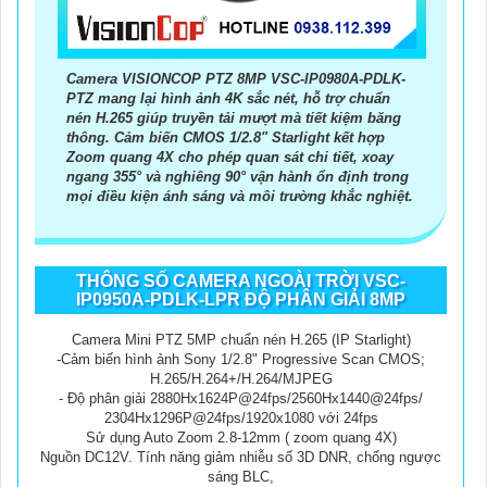
Camera VISIONCOP PTZ 8MP VSC-IP0980A-PDLK-
PTZ mang lại hình ảnh 4K sắc nét, hỗ trợ chuẩn
nén H.265 giúp truyền tải mượt mà tiết kiệm băng
thông. Cảm biến CMOS 1/2.8" Starlight kết hợp
Zoom quang 4X cho phép quan sát chi tiết, xoay
ngang 355° và nghiêng 90° vận hành ổn định trong
mọi điều kiện ánh sáng và môi trường khắc nghiệt.
THÔNG SỐ CAMERA NGOÀI TRỜI VSC-
IP0950A-PDLK-LPR ĐỘ PHÂN GIẢI 8MP
Camera Mini PTZ 5MP chuẩn nén H.265 (IP Starlight)
-Cảm biến hình ảnh Sony 1/2.8" Progressive Scan CMOS;
H.265/H.264+/H.264/MJPEG
- Độ phân giải 2880Hx1624P@24fps/2560Hx1440@24fps/
2304Hx1296P@24fps/1920x1080 với 24fps
Sử dụng Auto Zoom 2.8-12mm ( zoom quang 4X)
Nguồn DC12V. Tính năng giảm nhiễu số 3D DNR, chống ngược
sáng BLC,