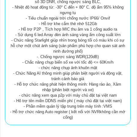
số 3D DNR, chống ngược sáng BLC,
- Nhiệt độ hoạt động từ: -30° C đến + 80° C. độ ẩm 95% không
ngưng tụ
- Tiêu chuẩn ngoài trời chống nước IP66/ Onvif
- Hỗ trợ khe cắm thẻ nhớ 512Gb
- Hỗ trợ P2P , Tích hợp MIC thu âm va 1 cổng audio ra
- Sử dụng 6 led Array đèn ánh sáng vàng ấm công suất lớn
- Chức năng Starlight giúp nhìn trong bóng tối có màu khi có sự
hỗ chợ một chút ánh sáng (sản phẩm phù hợp cho quan sát anh
ninh đường phố)
-. Chống ngược sáng WDR(120dB)
- Chắc năng chụp biển số xe với tốc độ <= 60Km/h
- chức năng chụp ảnh khuôn mặt
- Chức Năng AI thông minh giúp phân biệt người và động vật,
tránh cảnh báo giả
- Hỗ trợ chức năng phát hiện thông minh: Hàng rào ảo, Xâm
nhập (phân biệt người và xe)
- chức năng xem qua p2p với máy chủ đặt tại việt nam
- Hõ trợ tên miền DDNS miến phí ( máy chủ đặt tại việt nam)
- Phần mềm quản lý tập trung trên máy tính :VMS
- Hỗ trợ chức năng Auto register ( kết nối với NVRkhông cần mở
cổng)