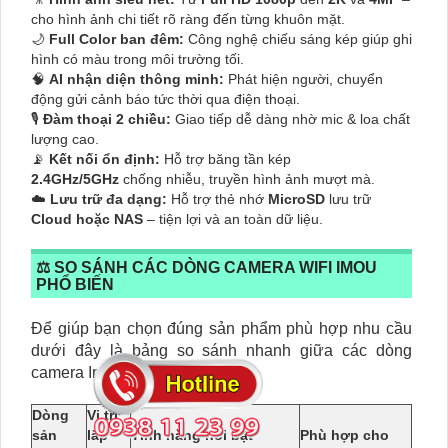
cho hình ảnh chi tiết rõ ràng đến từng khuôn mặt.
🌙
Full Color ban đêm:
Công nghệ chiếu sáng kép giúp ghi
hình có màu trong môi trường tối.
🧠
AI nhận diện thông minh:
Phát hiện người, chuyển
động gửi cảnh báo tức thời qua điện thoại.
🎙️
Đàm thoại 2 chiều:
Giao tiếp dễ dàng nhờ mic & loa chất
lượng cao.
📡
Kết nối ổn định:
Hỗ trợ băng tần kép
2.4GHz/5GHz
chống nhiễu, truyền hình ảnh mượt mà.
☁️
Lưu trữ đa dạng:
Hỗ trợ thẻ nhớ
MicroSD
lưu trữ
Cloud hoặc NAS
– tiện lợi và an toàn dữ liệu.
⚖️ SO SÁNH CÁC DÒNG CAMERA WIFI IMOU
PHỔ BIẾN
Để giúp bạn chọn đúng sản phẩm phù hợp nhu cầu
dưới đây là bảng so sánh nhanh giữa các dòng
camera Imou:
Dòng
Vị trí
sản
lắp
Tính năng nổi bật
Phù hợp cho