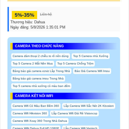
5%-35%
Liên hệ
Thương hiệu:
Dahua
Ngày đăng:
5/8/2026 1:35:01 PM
CAMERA THEO CHỨC NĂNG
Camera đàm thoại 2 chiều to rõ nên dùng
Top 5 Camera nhà Xưởng
Top 5 Camera 2 Mắt Nên Mua
Top 5 Camera Chống Trộm
Bảng báo giá camera ezviz Lắp Trong Nhà
Báo Giá Camera Wifi Imou
Bảng báo giá camera imou Trong Nhà
Top 5 camera nhà xưởng có màu ban đêm
CAMERA KẾT NỐI WIFI
Camera Wifi Có Màu Ban Đêm 360
Lắp Camera Wifi Sắc Nét 2K Kbvsiion
Camera Wifi Hikvision 360
Lắp Camera Wifi Giá Rẻ Visioncop
Camera Wifi Xoay 360 Trong Nhà Dahua
Camera Wifii Dahua Full HD 1080P
Lắp Camera Wifi Vantech