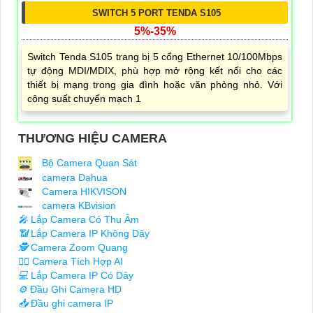
SWITCH 5 PORT TENDA S105
5%-35%
Switch Tenda S105 trang bị 5 cổng Ethernet 10/100Mbps
tự động MDI/MDIX, phù hợp mở rộng kết nối cho các
thiết bị mạng trong gia đình hoặc văn phòng nhỏ. Với
công suất chuyển mạch 1
THƯƠNG HIỆU CAMERA
Bộ Camera Quan Sát
camera Dahua
Camera HIKVISON
camera KBvision
️🎤️
Lắp Camera Có Thu Âm
📶
Lắp Camera IP Không Dây
🕵️
Camera Zoom Quang
🧛‍♀️
Camera Tích Hợp AI
💻
Lắp Camera IP Có Dây
⚙️
Đầu Ghi Camera HD
📥
Đầu ghi camera IP