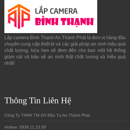
Lắp camera Bình Thạnh An Thành Phát là đơn vị hàng đầu
chuyên cung cấp thiết bị và các giải pháp an ninh hiệu quả
chất lượng, hứa hẹn sẽ đem đến cho bạn một hệ thống
giám sát và bảo vệ an ninh thật chất lượng và hiệu quả
nhất!
Thông Tin Liên Hệ
Công Ty TNHH TM-DV Đầu Tư An Thành Phát
Hotline: 0938.11.23.99