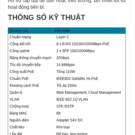
Hỗ trợ lắp đặt để bàn hoặc treo tường, tản nhiệt tốt và
hoạt động bền bỉ.
THÔNG SỐ KỸ THUẬT
Thông số
Chi tiết
Chuẩn mạng
Layer 2
Cổng kết nối
8 x RJ45 10/100/1000Mbps PoE
Cổng uplink
2 x SFP 100/1000Mbps
Băng thông chuyển mạch
20Gbps
Tốc độ chuyển tiếp
14.88Mpps
Công suất PoE
Tổng 110W
Chuẩn PoE
IEEE802.3af/at/bt, Hi-PoE
Khoảng cách PoE
Tối đa 250m
Quản lý
Web Management, Cloud Management
VLAN
IEEE 802.1Q VLAN
Chống loop
STP, RSTP
Bảng MAC
8K
Nguồn điện
Adapter 54V DC
Chất liệu
Kim loại
Lắp đặt
Để bàn, treo tường