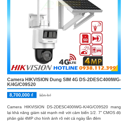
Camera HIKVISION Dung SIM 4G DS-2DESC400IWG-
K/4G/C09S20
8,700,000 ₫
liên h₫
Camera HIKVISION DS-2DESC400IWG-K/4G/C09S20 mang
lại khả năng giám sát mạnh mẽ với cảm biến 1/2. 7" CMOS độ
phân giải 4MP cho hình ảnh rõ nét cả ngày lẫn đêm