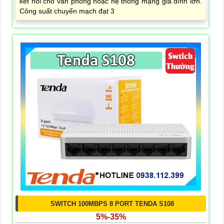
kết nối cho văn phòng hoặc hệ thống mạng gia đình lớn.
Công suất chuyển mạch đạt 3
SWITCH 100MBPS 8 PORT TENDA S108
5%-35%