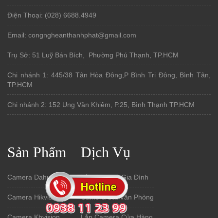
Điện Thoại: (028) 6688.4949
Email: congngheanthanhphat@gmail.com
Trụ Sở: 51 Luỹ Bán Bích, Phường Phú Thạnh, TP.HCM
Chi nhánh 1: 445/38 Tân Hòa Đông,P Bình Trị Đông, Bình Tân,
TP.HCM
Chi nhánh 2: 152 Ung Văn Khiêm, P.25, Bình Thạnh TP.HCM
Sản Phẩm
Dịch Vụ
Camera Dahua
Lắp Camera Gia Đình
Camera Hikvision
Camera Sát Văn Phòng
Camera Kbvision
Lắp Camera Cửa Hàng