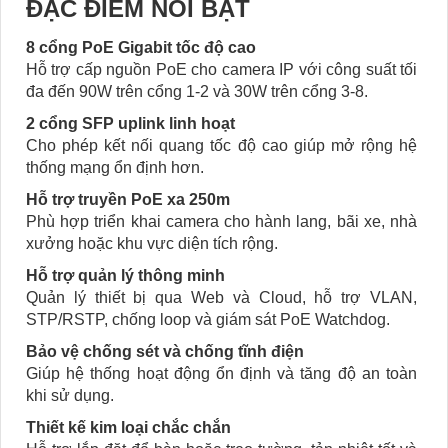
ĐẶC ĐIỂM NỔI BẬT
8 cổng PoE Gigabit tốc độ cao
Hỗ trợ cấp nguồn PoE cho camera IP với công suất tối
đa đến 90W trên cổng 1-2 và 30W trên cổng 3-8.
2 cổng SFP uplink linh hoạt
Cho phép kết nối quang tốc độ cao giúp mở rộng hệ
thống mạng ổn định hơn.
Hỗ trợ truyền PoE xa 250m
Phù hợp triển khai camera cho hành lang, bãi xe, nhà
xưởng hoặc khu vực diện tích rộng.
Hỗ trợ quản lý thông minh
Quản lý thiết bị qua Web và Cloud, hỗ trợ VLAN,
STP/RSTP, chống loop và giám sát PoE Watchdog.
Bảo vệ chống sét và chống tĩnh điện
Giúp hệ thống hoạt động ổn định và tăng độ an toàn
khi sử dụng.
Thiết kế kim loại chắc chắn