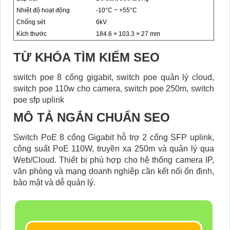
Nhiệt độ hoạt động
-10°C ~ +55°C
Chống sét
6kV
Kích thước
184.6 × 103.3 × 27 mm
TỪ KHÓA TÌM KIẾM SEO
switch poe 8 cổng gigabit, switch poe quản lý cloud,
switch poe 110w cho camera, switch poe 250m, switch
poe sfp uplink
MÔ TẢ NGẮN CHUẨN SEO
Switch PoE 8 cổng Gigabit hỗ trợ 2 cổng SFP uplink,
công suất PoE 110W, truyền xa 250m và quản lý qua
Web/Cloud. Thiết bị phù hợp cho hệ thống camera IP,
văn phòng và mạng doanh nghiệp cần kết nối ổn định,
bảo mật và dễ quản lý.