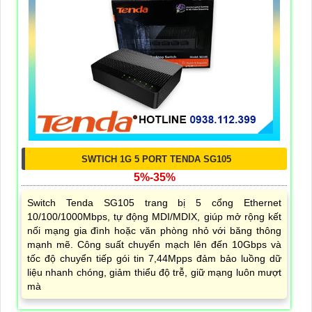
SWTICH 1G 5 PORT TENDA SG105
5%-35%
Switch Tenda SG105 trang bị 5 cổng Ethernet
10/100/1000Mbps, tự động MDI/MDIX, giúp mở rộng kết
nối mạng gia đình hoặc văn phòng nhỏ với băng thông
mạnh mẽ. Công suất chuyển mạch lên đến 10Gbps và
tốc độ chuyển tiếp gói tin 7,44Mpps đảm bảo luồng dữ
liệu nhanh chóng, giảm thiểu độ trễ, giữ mạng luôn mượt
mà