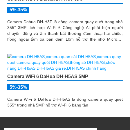
5%-35%
Camera Dahua DH-H3T là dòng camera quay quét trong nhà
355° 3MP tích hợp Wi-Fi 6 Công nghệ AI phát hiện người
chuyển động và âm thanh bất thường đàm thoại hai chiều,
hồng ngoại tầm xa ban đêm 10m hỗ trợ thẻ nhớ MicroSD
256GB ONVIF và điều khiển từ xa qua ứng dụng DMSS
Camera WiFi 6 DaHua DH-H5AS 5MP
5%-35%
Camera WiFi 6 DaHua DH-H5AS là dòng camera quay quét
355° trong nhà 5MP hỗ trợ Wi-Fi 6 băng tần