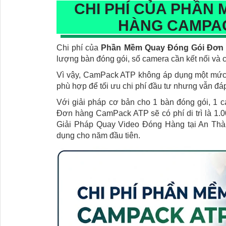
CHI PHÍ CỦA PHẦN
HÀNG CAMPAC
Chi phí của
Phần Mềm Quay Đóng Gói Đơn
lượng bàn đóng gói, số camera cần kết nối và 
Vì vậy, CamPack ATP không áp dụng một mức g
phù hợp để tối ưu chi phí đầu tư nhưng vẫn đá
Với giải pháp cơ bản cho 1 bàn đóng gói, 1
Đơn hàng CamPack ATP sẽ có phí di trì là 1.0
Giải Pháp Quay Video Đóng Hàng tại An Th
dụng cho năm đầu tiên.