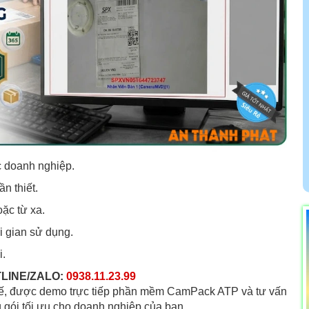
c doanh nghiệp.
n thiết.
ặc từ xa.
i gian sử dụng.
i.
TLINE/ZALO:
0938.11.23.99
 tế, được demo trực tiếp phần mềm CamPack ATP và tư vấn
 gói tối ưu cho doanh nghiệp của bạn.