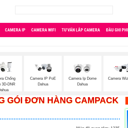
CAMERA IP
CAMERA WIFI
TƯ VẤN LẮP CAMERA
ĐẦU GHI PH
ra Chống
Camera IP PoE
Camera Ip Dome
Camera Wi
u 3D-DNR
Dahua
Dahua
Dahua
G GÓI ĐƠN HÀNG CAMPACK
Mức độ quan tâm: 1235