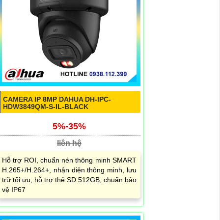
CAMERA IP 8MP DAHUA DH-IPC-
HDW3849QM-S-IL-BLACK
5%-35%
liên hệ
Hỗ trợ ROI, chuẩn nén thông minh SMART
H.265+/H.264+, nhận diện thông minh, lưu
trữ tối ưu, hỗ trợ thẻ SD 512GB, chuẩn bảo
vệ IP67