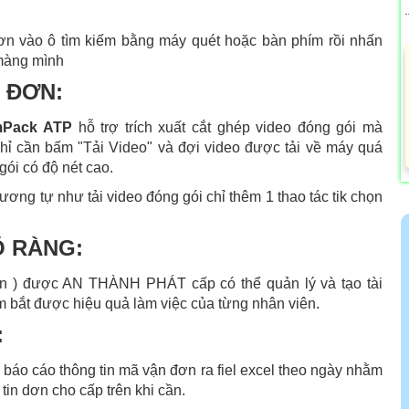
n vào ô tìm kiếm bằng máy quét hoặc bàn phím rồi nhấn
 màng mình
 ĐƠN:
mPack ATP
hỗ trợ trích xuất cắt ghép video đóng gói mà
hỉ cần bấm "Tải Video" và đợi video được tải về máy quá
gói có độ nét cao.
tương tự như tải video đóng gói chỉ thêm 1 thao tác tik chọn
Õ RÀNG:
iên ) được AN THÀNH PHÁT cấp có thể quản lý và tạo tài
 bắt được hiệu quả làm việc của từng nhân viên.
:
le báo cáo thông tin mã vận đơn ra fiel excel theo ngày nhằm
tin dơn cho cấp trên khi cần.