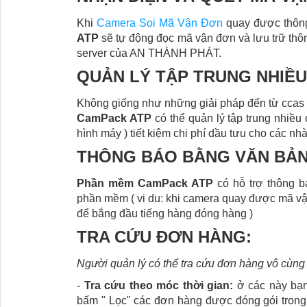
Khi
Camera Soi Mã Vận Đơn
quay được thông
ATP
sẽ tự động đọc mã vận đơn và lưu trữ thôn
server của AN THÀNH PHÁT.
QUẢN LÝ TẬP TRUNG NHIỀU
Không giống như những giải pháp đến từ ccas
CamPack ATP
có thể quản lý tập trung nhiều
hình máy ) tiết kiệm chi phí dầu tưu cho các nh
THÔNG BÁO BẰNG VĂN BẢN
Phần mềm CamPack ATP
có hỗ trợ thông 
phần mềm ( vi du: khi camera quay được mã vậ
để bắng đầu tiếng hàng đóng hàng )
TRA CỨU ĐƠN HÀNG:
Người quản lý có thể tra cứu đơn hàng vô cùn
-
Tra cứu theo móc thời gian:
ở các này bạn
bấm " Lọc" các đơn hàng được đóng gói trong 