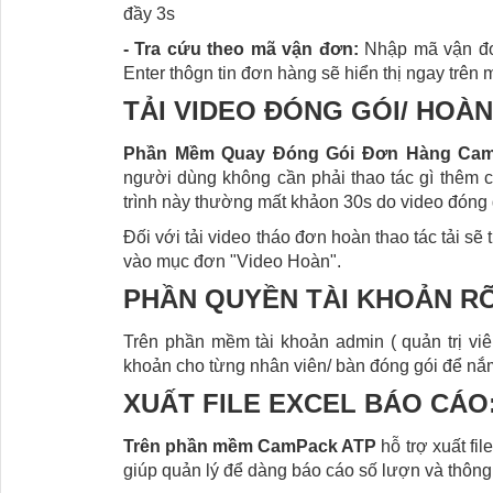
đầy 3s
- Tra cứu theo mã vận đơn:
Nhập mã vận đơ
Enter thôgn tin đơn hàng sẽ hiển thị ngay trên
TẢI VIDEO ĐÓNG GÓI/ HOÀN
Phần Mềm Quay Đóng Gói Đơn Hàng Ca
người dùng không cần phải thao tác gì thêm c
trình này thường mất khảon 30s do video đóng 
Đối với tải video tháo đơn hoàn thao tác tải sẽ 
vào mục đơn "Video Hoàn".
PHẦN QUYỀN TÀI KHOẢN R
Trên phần mềm tài khoản admin ( quản trị v
khoản cho từng nhân viên/ bàn đóng gói để nắm
XUẤT FILE EXCEL BÁO CÁO
Trên phần mềm CamPack ATP
hỗ trợ xuất fi
giúp quản lý để dàng báo cáo số lượn và thông 