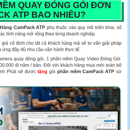
 MỀM QUAY ĐÓNG GÓI ĐƠN
K ATP BAO NHIÊU?
 Hàng CamPack ATP
phụ thuộc vào quy mô triển khai, số
các tính năng mở rộng theo từng doanh nghiệp.
iá cố định cho tất cả khách hàng mà sẽ tư vấn giải pháp
p ứng đầy đủ nhu cầu vận hành thực tế.
 camera quay đóng gói, 1 phần mềm Quay Video Đóng Gói
00.000 đ/ năm / bàn. Đối với khách hàng mua mới toàn bộ
ành Phát sẽ được
tặng
gói
phần mềm CamPack ATP
sử