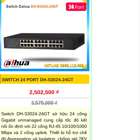
SWITCH 24 PORT DH-S3024-24GT
2,502,500 ₫
3,575,000 ₫
Switch DH-S3024-24GT sở hữu 24 cổng
Gigabit unmanaged cung cấp tốc độ kết
nối ổn định với 22 cổng RJ-45 10/100/1000
Mbps và 2 cổng uplink. Thiết bị hỗ trợ chế
độ Aggregation và Isolation, chống sét 2KV