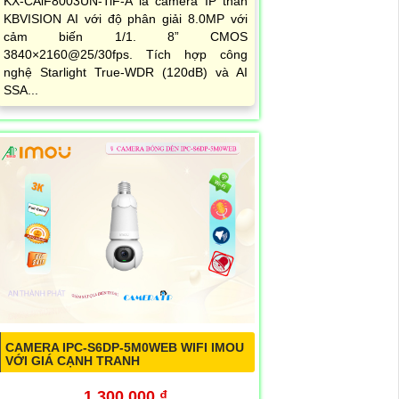
KX-CAiF8003UN-TiF-A là camera IP thân
KBVISION AI với độ phân giải 8.0MP với
cảm biến 1/1. 8” CMOS
3840×2160@25/30fps. Tích hợp công
nghệ Starlight True-WDR (120dB) và AI
SSA...
CAMERA IPC-S6DP-5M0WEB WIFI IMOU
VỚI GIÁ CẠNH TRANH
1,300,000 ₫