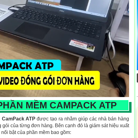
 PHẦN MỀM CAMPACK ATP
g CamPack ATP
được tạo ra nhằm giúp các nhà bán hàng
óng gói của từng đơn hàng. Bên cạnh đó là giám sát hiệu xuất
ng nổi bật của phần mềm bao gồm: