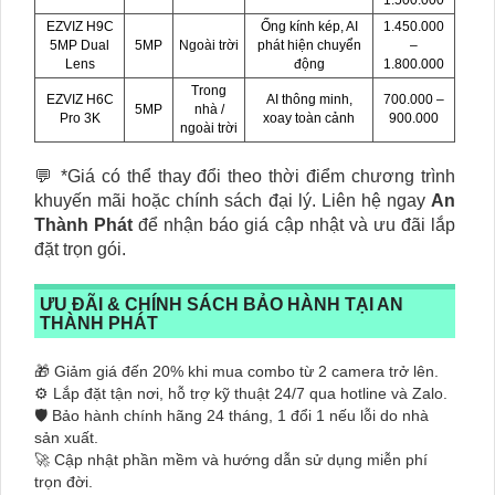
EZVIZ H9C
Ống kính kép, AI
1.450.000
5MP Dual
5MP
Ngoài trời
phát hiện chuyển
–
Lens
động
1.800.000
Trong
EZVIZ H6C
AI thông minh,
700.000 –
5MP
nhà /
Pro 3K
xoay toàn cảnh
900.000
ngoài trời
💬 *Giá có thể thay đổi theo thời điểm chương trình
khuyến mãi hoặc chính sách đại lý. Liên hệ ngay
An
Thành Phát
để nhận báo giá cập nhật và ưu đãi lắp
đặt trọn gói.
ƯU ĐÃI & CHÍNH SÁCH BẢO HÀNH TẠI AN
THÀNH PHÁT
🎁 Giảm giá đến 20% khi mua combo từ 2 camera trở lên.
⚙️ Lắp đặt tận nơi, hỗ trợ kỹ thuật 24/7 qua hotline và Zalo.
🛡️ Bảo hành chính hãng 24 tháng, 1 đổi 1 nếu lỗi do nhà
sản xuất.
🚀 Cập nhật phần mềm và hướng dẫn sử dụng miễn phí
trọn đời.