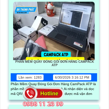
PHẦN MỀM QUAY ĐÓNG GÓI ĐƠN HÀNG CAMPACK
ATP
Lần xem: 1283
6/30/2026 3:16:12 PM
Phần Mềm Quay Đóng Gói Đơn Hàng CamPack ATP là
phần mềm có tích hợp công nghệ Ai nhận diện và dọc
mã QR/ bar code khi camera quay được mã vận đơn