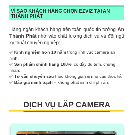
VÌ SAO KHÁCH HÀNG CHỌN EZVIZ TẠI AN
THÀNH PHÁT
Hàng ngàn khách hàng trên toàn quốc tin tưởng
An
Thành Phát
nhờ vào chất lượng dịch vụ và đội ngũ
kỹ thuật chuyên nghiệp:
✅
Kinh nghiệm hơn 10 năm
trong lĩnh vực camera an
ninh.
✅
Sản phẩm chính hãng 100%
, có đầy đủ tem, chứng
nhận.
✅
Tư vấn chuyên sâu
theo không gian & nhu cầu thực tế.
✅
Báo giá minh bạch
– không phát sinh chi phí ẩn.
DỊCH VỤ LẮP CAMERA