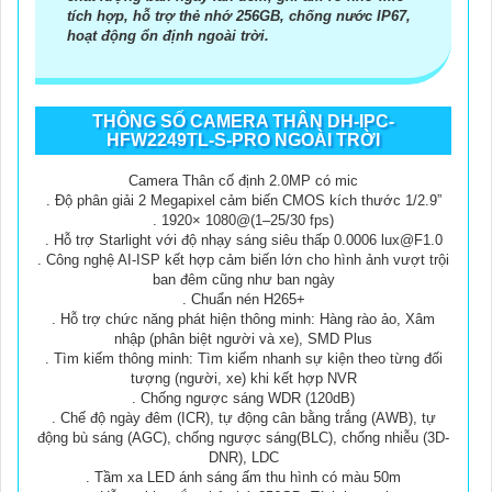
tích hợp, hỗ trợ thẻ nhớ 256GB, chống nước IP67,
hoạt động ổn định ngoài trời.
THÔNG SỐ CAMERA THÂN DH-IPC-
HFW2249TL-S-PRO NGOÀI TRỜI
Camera Thân cố định 2.0MP có mic
. Độ phân giải 2 Megapixel cảm biến CMOS kích thước 1/2.9”
. 1920× 1080@(1–25/30 fps)
. Hỗ trợ Starlight với độ nhạy sáng siêu thấp 0.0006 lux@F1.0
. Công nghệ AI-ISP kết hợp cảm biến lớn cho hình ảnh vượt trội
ban đêm cũng như ban ngày
. Chuẩn nén H265+
. Hỗ trợ chức năng phát hiện thông minh: Hàng rào ảo, Xâm
nhập (phân biệt người và xe), SMD Plus
. Tìm kiếm thông minh: Tìm kiếm nhanh sự kiện theo từng đối
tượng (người, xe) khi kết hợp NVR
. Chống ngược sáng WDR (120dB)
. Chế độ ngày đêm (ICR), tự động cân bằng trắng (AWB), tự
động bù sáng (AGC), chống ngược sáng(BLC), chống nhiễu (3D-
DNR), LDC
. Tầm xa LED ánh sáng ấm thu hình có màu 50m