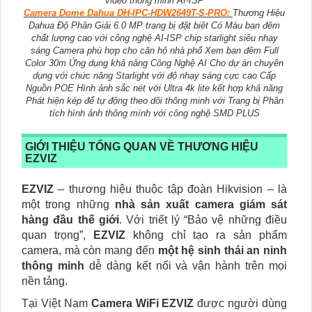
video thông minh AI-ISP
Camera Dome Dahua DH-IPC-HDW2649T-S-PRO:
Thương Hiệu
Dahua Độ Phân Giải 6.0 MP trang bị đặt biệt Có Màu ban đêm
chất lượng cao với công nghệ AI-ISP chip starlight siêu nhạy
sáng Camera phù hợp cho căn hộ nhà phố Xem ban đêm Full
Color 30m Ứng dụng khả năng Công Nghệ AI Cho dự án chuyên
dụng với chức năng Starlight với độ nhạy sáng cực cao Cấp
Nguồn POE Hình ảnh sắc nét với Ultra 4k lite kết hợp khả năng
Phát hiện kép để tự động theo dõi thông minh với Trang bị Phân
tích hình ảnh thông mính với công nghệ SMD PLUS
GIỚI THIỆU TỔNG QUAN VỀ THƯƠNG HIỆU
EZVIZ
EZVIZ
– thương hiệu thuộc tập đoàn Hikvision – là
một trong những
nhà sản xuất camera giám sát
hàng đầu thế giới
. Với triết lý “Bảo vệ những điều
quan trọng”,
EZVIZ
không chỉ tạo ra sản phẩm
camera, mà còn mang đến
một hệ sinh thái an ninh
thông minh
dễ dàng kết nối và vận hành trên mọi
nền tảng.
Tại Việt Nam
Camera WiFi EZVIZ
được người dùng