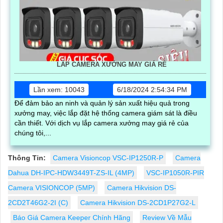
LẮP CAMERA XƯỞNG MAY GIÁ RẺ
Lần xem: 10043
6/18/2024 2:54:34 PM
Để đảm bảo an ninh và quản lý sản xuất hiệu quả trong
xưởng may, việc lắp đặt hệ thống camera giám sát là điều
cần thiết. Với dịch vụ lắp camera xưởng may giá rẻ của
chúng tôi,...
Thông Tin:
Camera Visioncop VSC-IP1250R-P
Camera
Dahua DH-IPC-HDW3449T-ZS-IL (4MP)
VSC-IP1050R-PIR
Camera VISIONCOP (5MP)
Camera Hikvision DS-
2CD2T46G2-2I (C)
Camera Hikvision DS-2CD1P27G2-L
Báo Giá Camera Keeper Chính Hãng
Review Về Mẫu