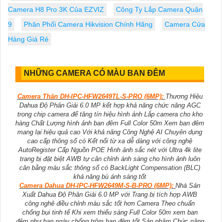
Camera H8 Pro 3K Của EZVIZ
Công Ty Lắp Camera Quận
9
Phân Phối Camera Hikvision Chính Hãng
Camera Cửa
Hàng Giá Rẻ
NHỮNG CAMERA CÓ MÀU BAN ĐÊM
Camera Thân DH-IPC-HFW2649TL-S-PRO (6MP):
Thương Hiệu
Dahua Độ Phân Giải 6.0 MP kết hợp khả năng chức năng AGC
trong chip camera để tăng tín hiệu hình ảnh Lắp camera cho kho
hàng Chất Lượng hình ảnh ban đêm Full Color 50m Xem ban đêm
mang lại hiệu quả cao Với khả năng Công Nghệ AI Chuyên dụng
cao cấp thông số có Kết nối từ xa dễ dàng với công nghệ
AutoRegister Cấp Nguồn POE Hình ảnh sắc nét với Ultra 4k lite
trang bị đặt biệt AWB tự cân chỉnh ánh sáng cho hình ảnh luôn
cân bằng màu sắc thông số có BackLight Compensation (BLC)
khả năng bù ánh sáng tốt
Camera Dahua DH-IPC-HFW2649M-S-B-PRO (6MP):
Nhà Sản
Xuất Dahua Độ Phân Giải 6.0 MP với Trang bị tích hợp AWB
công nghê điều chỉnh màu sắc tốt hơn Camera Theo chuẩn
chống bụi tinh tế Khi xem thiếu sáng Full Color 50m xem ban
đêm như ban ngày chống trộm ban đêm tốt Sản phậm Chức năng