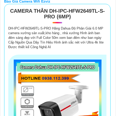
Báo Giá Camera Wifi Ezviz
(
5%-35%
)
Tốt
CAMERA THÂN DH-IPC-HFW2649TL-S-
Camera Dome Dahua DH-IPC-HDW2649T-S-
PRO (6MP)
(
5%-35%
)
PRO
DH-IPC-HFW2649TL-S-PRO Hãng Dahua Độ Phân Giải 6.0 MP
Những Camera Có Màu Ban Đêm
camera xưởng sản xuất,kho hàng , nhà xưởng Hình ảnh ban
đêm sáng đẹp với Full Color 50m xem ban đêm như ban ngày
Cấp Nguồn Qua Dây Tín Hiệu Hình ảnh sắc nét với Ultra 4k lite
Được thiết kế Công Nghệ AI
Camera Wifi Ezviz
là lựa chọn hàng đầu cho xu hướng an ninh
thông minh hiện nay tích hợp công nghệ AI,hình ảnh Full HD và
khả năng kết nối ổn định qua điện thoại.
Tại
Camera An Thành Phát
chúng tôi cung cấp báo giá
Camera
Wifi Ezviz
cạnh tranh,phù hợp cho gia đình,văn phòng và cửa
hàng.
Sản phẩm thiết kế tinh tế dễ lắp đặt,vận hành đơn giản, đáp ứng
nhu cầu giám sát tiện lợi và hiện đại. Giải pháp an ninh tối ưu –