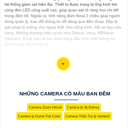
hệ thống giám sát hiện đại. Thiết bị được trang bị ống kính lớn
cùng đèn LED công suất cao, giúp quan sát rõ ràng mọi chi tiết
trong đêm tối. Ngoài ra, tính năng đàm thoại 2 chiều giúp người
dùng quản lý, trao đổi thông tin dễ dàng qua điện thoại. Đây là
giải pháp lý tưởng cho ngoại thất, khu công trình, bãi xe hay cửa
hàng. Những thương hiệu uy tín như Dahua, Imou, KBVision,
Hikvision, Ezviz luôn là lựa chọn hàng đầu nhờ chất lượng ổn
định và giá thành hợp lý.
Camera Có Màu Ban Đêm Siêu Nét:
Camera Thân DH-IPC-HFW2649TL-S-PRO (6MP)
(
5%-35%
)
Camera Dahua DH-IPC-HFW2649M-S-B-PRO (6MP)
NHỮNG CAMERA CÓ MÀU BAN ĐÊM
(
5%-35%
)
Camera Zoom Hilook
Camera Ip 3k Dahua
Camera Thân DH-IPC-HFW2249TL-S-PRO Ngoài
(
5%-35%
)
Trời
Camera Ip Dome Full Color
Camera Thân Trụ Ip Vantech
Camera Dahua DH-IPC-HFW2249M-S-B-PRO Thu Âm