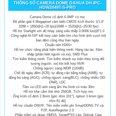
THÔNG SỐ CAMERA DOME DAHUA DH-IPC-
HDW2649T-S-PRO
Camera Dome cố định 6.0MP có mic
. Độ phân giải 6 Megapixel cảm biến CMOS kích thước 1/1.8”
. 3288 × 1850@(1–20 fps)/2688 × 1520@(1–25/30 fps)
. Hỗ trợ Starlight với độ nhạy sáng siêu thấp 0.0006 lux@F1.0
. Công nghệ AI-ISP kết hợp cảm biến lớn cho hình ảnh vượt trội
ban đêm cũng như ban ngày
. Chuẩn nén H265+
. Hỗ trợ chức năng phát hiện thông minh: Hàng rào ảo, Xâm
nhập (phân biệt người và xe), SMD Plus
. Tìm kiếm thông minh: Tìm kiếm nhanh sự kiện theo từng đối
tượng (người, xe) khi kết hợp NVR
. Chống ngược sáng WDR (120dB)
. Chế độ ngày đêm (ICR), tự động cân bằng trắng (AWB), tự
động bù sáng (AGC), chống ngược sáng(BLC), chống nhiễu (3D-
DNR), LDC
. Tầm xa LED ánh sáng ấm thu hình có màu 30m
. Hỗ trợ khe cắm thẻ nhớ 256GB, Tích hợp mic
. Ống kính cố định 2.8mm (góc nhìn 101°), option 3.6mm (góc
nhìn 81 độ)
. Hỗ trợ chuẩn ONVIF, Tên miền miễn phí SmartDDNS.TV và
P2P, AutoRegister 2.0
. Phần mềm sử dụng: DMSS, SmartPSS Lite, Dolynk Care