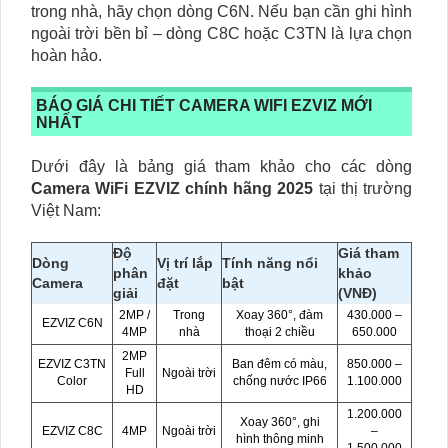
trong nhà, hãy chọn dòng C6N. Nếu bạn cần ghi hình
ngoài trời bền bỉ – dòng C8C hoặc C3TN là lựa chọn
hoàn hảo.
BÁO GIÁ CHI TIẾT CAMERA WIFI EZVIZ MỚI
NHẤT
Dưới đây là bảng giá tham khảo cho các dòng
Camera WiFi EZVIZ chính hãng 2025
tại thị trường
Việt Nam:
Độ
Giá tham
Dòng
Vị trí lắp
Tính năng nổi
phân
khảo
Camera
đặt
bật
giải
(VNĐ)
2MP /
Trong
Xoay 360°, đàm
430.000 –
EZVIZ C6N
4MP
nhà
thoại 2 chiều
650.000
2MP
EZVIZ C3TN
Ban đêm có màu,
850.000 –
Full
Ngoài trời
Color
chống nước IP66
1.100.000
HD
1.200.000
Xoay 360°, ghi
EZVIZ C8C
4MP
Ngoài trời
–
hình thông minh
1.500.000