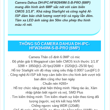
Camera Dahua DH-IPC-HFW2649M-S-B-PRO (6MP)
mang đến hình ảnh 6MP sắc nét với cảm biến
CMOS 1/1.8”. Khả năng Starlight và công nghệ AI-
ISP đảm bảo chất lượng vượt trội cả ngày lẫn đêm.
Tầm xa LED ánh sáng ấm 50m cho phép thu hình
màu rõ nét.
THÔNG SỐ CAMERA DAHUA DH-IPC-
HFW2649M-S-B-PRO (6MP)
Camera Thân cố định 6.0MP có mic
. Độ phân giải 6 Megapixel cảm biến CMOS kích thước 1/1.8”
. 3288 × 1850@(1–20 fps)/2688 × 1520@(1–25/30 fps)
. Hỗ trợ Starlight với độ nhạy sáng siêu thấp 0.0007 Lux@F1.0
. Công nghệ AI-ISP kết hợp cảm biến lớn cho hình ảnh vượt trội
ban đêm cũng như ban ngày
. Chuẩn nén H265+
. Hỗ trợ chức năng phát hiện thông minh: Hàng rào ảo, Xâm
nhập (phân biệt người và xe), SMD Plus
. Tìm kiếm thông minh: Tìm kiếm nhanh sự kiện theo từng đối
tượng (người, xe) khi kết hợp NVR
. Chống ngược sáng WDR (120dB)