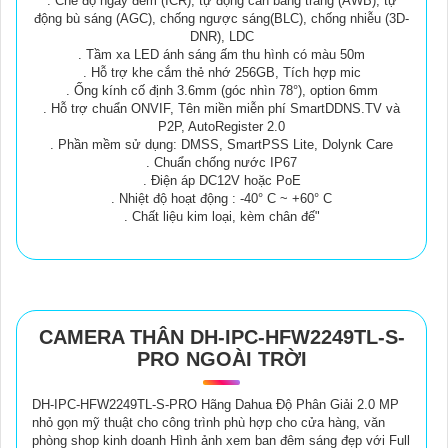
. Chế độ ngày đêm (ICR), tự động cân bằng trắng (AWB), tự
động bù sáng (AGC), chống ngược sáng(BLC), chống nhiễu (3D-
DNR), LDC
. Tầm xa LED ánh sáng ấm thu hình có màu 50m
. Hỗ trợ khe cắm thẻ nhớ 256GB, Tích hợp mic
. Ống kính cố định 3.6mm (góc nhìn 78°), option 6mm
. Hỗ trợ chuẩn ONVIF, Tên miền miễn phí SmartDDNS.TV và
P2P, AutoRegister 2.0
. Phần mềm sử dụng: DMSS, SmartPSS Lite, Dolynk Care
. Chuẩn chống nước IP67
. Điện áp DC12V hoặc PoE
. Nhiệt độ hoạt động : -40° C ~ +60° C
. Chất liệu kim loại, kèm chân đế"
CAMERA THÂN DH-IPC-HFW2249TL-S-
PRO NGOÀI TRỜI
DH-IPC-HFW2249TL-S-PRO Hãng Dahua Độ Phân Giải 2.0 MP
nhỏ gọn mỹ thuật cho công trình phù hợp cho cửa hàng, văn
phòng shop kinh doanh Hình ảnh xem ban đêm sáng đẹp với Full