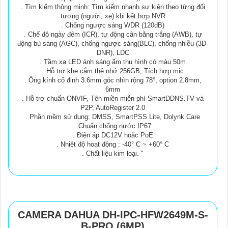
. Tìm kiếm thông minh: Tìm kiếm nhanh sự kiện theo từng đối
tượng (người, xe) khi kết hợp NVR
. Chống ngược sáng WDR (120dB)
. Chế độ ngày đêm (ICR), tự động cân bằng trắng (AWB), tự
động bù sáng (AGC), chống ngược sáng(BLC), chống nhiễu (3D-
DNR), LDC
. Tầm xa LED ánh sáng ấm thu hình có màu 50m
. Hỗ trợ khe cắm thẻ nhớ 256GB, Tích hợp mic
. Ống kính cố định 3.6mm góc nhìn rộng 78°, option 2.8mm,
6mm
. Hỗ trợ chuẩn ONVIF, Tên miền miễn phí SmartDDNS.TV và
P2P, AutoRegister 2.0
. Phần mềm sử dụng: DMSS, SmartPSS Lite, Dolynk Care
. Chuẩn chống nước IP67
. Điện áp DC12V hoặc PoE
. Nhiệt độ hoạt động : -40° C ~ +60° C
. Chất liệu kim loại. "
CAMERA DAHUA DH-IPC-HFW2649M-S-
B-PRO (6MP)