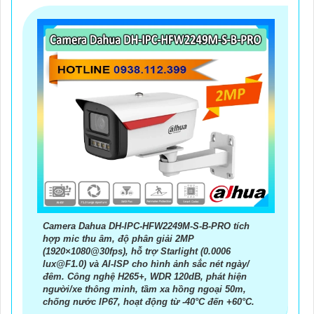
Camera Dahua DH-IPC-HFW2249M-S-B-PRO tích
hợp mic thu âm, độ phân giải 2MP
(1920×1080@30fps), hỗ trợ Starlight (0.0006
lux@F1.0) và AI-ISP cho hình ảnh sắc nét ngày/
đêm. Công nghệ H265+, WDR 120dB, phát hiện
người/xe thông minh, tầm xa hồng ngoại 50m,
chống nước IP67, hoạt động từ -40°C đến +60°C.