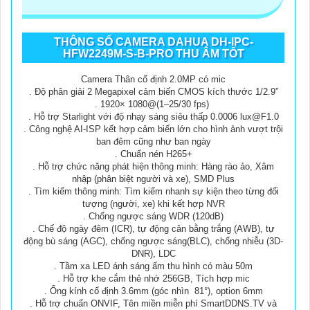
THÔNG SỐ CAMERA DAHUA DH-IPC-
HFW2249M-S-B-PRO THU ÂM TỐT
Camera Thân cố định 2.0MP có mic
. Độ phân giải 2 Megapixel cảm biến CMOS kích thước 1/2.9”
. 1920× 1080@(1–25/30 fps)
. Hỗ trợ Starlight với độ nhạy sáng siêu thấp 0.0006 lux@F1.0
. Công nghệ AI-ISP kết hợp cảm biến lớn cho hình ảnh vượt trội
ban đêm cũng như ban ngày
. Chuẩn nén H265+
. Hỗ trợ chức năng phát hiện thông minh: Hàng rào ảo, Xâm
nhập (phân biệt người và xe), SMD Plus
. Tìm kiếm thông minh: Tìm kiếm nhanh sự kiện theo từng đối
tượng (người, xe) khi kết hợp NVR
. Chống ngược sáng WDR (120dB)
. Chế độ ngày đêm (ICR), tự động cân bằng trắng (AWB), tự
động bù sáng (AGC), chống ngược sáng(BLC), chống nhiễu (3D-
DNR), LDC
. Tầm xa LED ánh sáng ấm thu hình có màu 50m
. Hỗ trợ khe cắm thẻ nhớ 256GB, Tích hợp mic
. Ống kính cố định 3.6mm (góc nhìn 81°), option 6mm
. Hỗ trợ chuẩn ONVIF, Tên miền miễn phí SmartDDNS.TV và