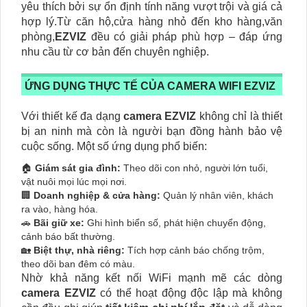
yêu thích bởi sự ổn định tính năng vượt trội và giá cả
hợp lý.Từ căn hộ,cửa hàng nhỏ đến kho hàng,văn
phòng,
EZVIZ
đều có giải pháp phù hợp – đáp ứng
nhu cầu từ cơ bản đến chuyên nghiệp.
ỨNG DỤNG THỰC TẾ CỦA CAMERA WIFI EZVIZ
Với thiết kế đa dạng
camera EZVIZ
không chỉ là thiết
bị an ninh mà còn là người bạn đồng hành bảo vệ
cuộc sống. Một số ứng dụng phổ biến:
🏠
Giám sát gia đình:
Theo dõi con nhỏ, người lớn tuổi,
vật nuôi mọi lúc mọi nơi.
🏢
Doanh nghiệp & cửa hàng:
Quản lý nhân viên, khách
ra vào, hàng hóa.
🚗
Bãi giữ xe:
Ghi hình biển số, phát hiện chuyển động,
cảnh báo bất thường.
🏡
Biệt thự, nhà riêng:
Tích hợp cảnh báo chống trộm,
theo dõi ban đêm có màu.
Nhờ khả năng kết nối WiFi mạnh mẽ các dòng
camera EZVIZ
có thể hoạt động độc lập mà không