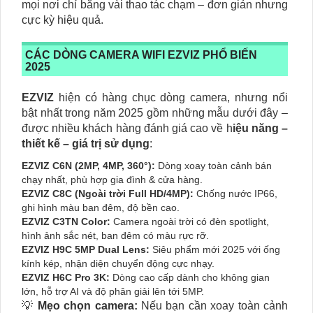
mọi nơi chỉ bằng vài thao tác chạm – đơn giản nhưng
cực kỳ hiệu quả.
CÁC DÒNG CAMERA WIFI EZVIZ PHỔ BIẾN
2025
EZVIZ
hiện có hàng chục dòng camera, nhưng nổi
bật nhất trong năm 2025 gồm những mẫu dưới đây –
được nhiều khách hàng đánh giá cao về h
iệu năng –
thiết kế – giá trị sử dụng
:
EZVIZ C6N (2MP, 4MP, 360°):
Dòng xoay toàn cảnh bán
chạy nhất, phù hợp gia đình & cửa hàng.
EZVIZ C8C (Ngoài trời Full HD/4MP):
Chống nước IP66,
ghi hình màu ban đêm, độ bền cao.
EZVIZ C3TN Color:
Camera ngoài trời có đèn spotlight,
hình ảnh sắc nét, ban đêm có màu rực rỡ.
EZVIZ H9C 5MP Dual Lens:
Siêu phẩm mới 2025 với ống
kính kép, nhận diện chuyển động cực nhạy.
EZVIZ H6C Pro 3K:
Dòng cao cấp dành cho không gian
lớn, hỗ trợ AI và độ phân giải lên tới 5MP.
💡
Mẹo chọn camera:
Nếu bạn cần xoay toàn cảnh