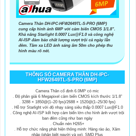
Ezviz cùng
An Thành Phát
mang đến trải nghiệm an toàn,
thông minh và tiết kiệm nhất.
Camera Thân DH-IPC-HFW2649TL-S-PRO (6MP)
cung cấp hình ảnh 6MP với cảm biến CMOS 1/1.8”.
Khả năng Starlight 0.0007 Lux@F1.0 và công nghệ
AI-ISP đảm bảo chất lượng vượt trội cả ngày lẫn
đêm. Tầm xa LED ánh sáng ấm 50m cho phép thu
hình màu rõ nét.
THÔNG SỐ CAMERA THÂN DH-IPC-
HFW2649TL-S-PRO (6MP)
Camera Thân cố định 6.0MP có mic
. Độ phân giải 6 Megapixel cảm biến CMOS kích thước 1/1.8”
. 3288 × 1850@(1–20 fps)/2688 × 1520@(1–25/30 fps)
. Hỗ trợ Starlight với độ nhạy sáng siêu thấp 0.0007 Lux@F1.0
. Công nghệ AI-ISP kết hợp cảm biến lớn cho hình ảnh vượt trội
ban đêm cũng như ban ngày
. Chuẩn nén H265+
. Hỗ trợ chức năng phát hiện thông minh: Hàng rào ảo, Xâm
nhập (phân biệt người và xe), SMD Plus