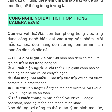
cần đầu ghi giúp
tiết kiệm chi phí lắp đặt
và dễ dàng
mở rộng hệ thống trong tương lai.
CÔNG NGHỆ NỔI BẬT TÍCH HỢP TRONG
CAMERA EZVIZ
Camera wifi EZVIZ
luôn tiên phong trong việc ứng
dụng công nghệ hiện đại vào từng sản phẩm. Mỗi
mẫu camera đều mang đến trải nghiệm an ninh an
toàn ổn định và sắc nét:
🌙
Full-Color Night Vision:
Ghi hình ban đêm có màu, tái
tạo chi tiết rõ nét trong bóng tối.
🎯
AI Phát hiện người & vật thể:
Giúp giảm cảnh báo sai,
tăng độ chính xác khi có chuyển động.
🔊
Đàm thoại hai chiều:
Giao tiếp trực tiếp với người trước
camera qua smartphone.
☁️
Lưu trữ linh hoạt:
Hỗ trợ cả thẻ nhớ microSD và Cloud
EZVIZ – tiện lợi và an toàn.
💡
Điều khiển thông minh:
Kết nối với Alexa, Google
Assistant, hoặc hệ thống nhà thông minh khác.
Nhờ đó, người dùng có thể quản lý an ninh mọi lúc,