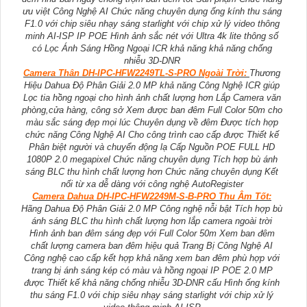
ưu việt Công Nghệ AI Chức năng chuyên dụng ống kính thu sáng
F1.0 với chip siêu nhạy sáng starlight với chip xử lý video thông
minh AI-ISP IP POE Hình ảnh sắc nét với Ultra 4k lite thông số
có Lọc Ánh Sáng Hồng Ngoại ICR khả năng khả năng chống
nhiễu 3D-DNR
Camera Thân DH-IPC-HFW2249TL-S-PRO Ngoài Trời:
Thương
Hiệu Dahua Độ Phân Giải 2.0 MP khả năng Công Nghệ ICR giúp
Lọc tia hồng ngoại cho hình ảnh chất lượng hơn Lắp Camera văn
phòng,cửa hàng, công sở Xem được ban đêm Full Color 50m cho
màu sắc sáng đẹp mọi lúc Chuyên dụng về đêm Được tích hợp
chức năng Công Nghệ AI Cho công trình cao cấp được Thiết kế
Phân biệt người và chuyển động lạ Cấp Nguồn POE FULL HD
1080P 2.0 megapixel Chức năng chuyên dụng Tích hợp bù ánh
sáng BLC thu hình chất lượng hơn Chức năng chuyên dụng Kết
nối từ xa dễ dàng với công nghệ AutoRegister
Camera Dahua DH-IPC-HFW2249M-S-B-PRO Thu Âm Tốt:
Hãng Dahua Độ Phân Giải 2.0 MP Công nghệ nỗi bật Tích hợp bù
ánh sáng BLC thu hình chất lượng hơn lắp camera ngoài trời
Hình ảnh ban đêm sáng đẹp với Full Color 50m Xem ban đêm
chất lượng camera ban đêm hiệu quả Trang Bị Công Nghệ AI
Công nghệ cao cấp kết hợp khả năng xem ban đêm phù hợp với
trang bị ánh sáng kép có màu và hồng ngoại IP POE 2.0 MP
được Thiết kế khả năng chống nhiễu 3D-DNR cấu Hình ống kính
thu sáng F1.0 với chip siêu nhạy sáng starlight với chip xử lý