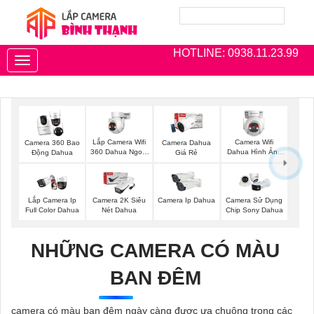
HOTLINE: 0938.11.23.99
Toggle
navigation
Lắp Camera Wifi
Camera Wifi
Camera 360 Bao
Camera Dahua
360 Dahua Ngoài
Dahua Hình Ảnh
Động Dahua
Giá Rẻ
Trời
3K
Lắp Camera Ip
Camera 2K Siêu
Camera Ip Dahua
Camera Sử Dụng
Full Color Dahua
Nét Dahua
Chip Sony Dahua
NHỮNG CAMERA CÓ MÀU
BAN ĐÊM
camera có màu ban đêm ngày càng được ưa chuộng trong các