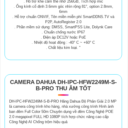
. Hỗ trợ khe cắm thẻ nhớ 256GB, Tích hợp mic
. Ống kính cố định 3.6mm góc nhìn rộng 81°, option 2.8mm,
6mm
. Hỗ trợ chuẩn ONVIF, Tên miền miễn phí SmartDDNS.TV và
P2P, AutoRegister 2.0
. Phần mềm sử dụng: DMSS, SmartPSS Lite, Dolynk Care
. Chuẩn chống nước IP67
. Điện áp DC12V hoặc PoE
. Nhiệt độ hoạt động : -40° C ~ +60° C
. Chất liệu kim loại. "
CAMERA DAHUA DH-IPC-HFW2249M-S-
B-PRO THU ÂM TỐT
DH-IPC-HFW2249M-S-B-PRO Hãng Dahua Độ Phân Giải 2.0 MP
là camera công trình kho hàng, nhà xưởng công trình Hình ảnh
ban đêm Full Color 50m Chuyên dụng về đêm Công Nghệ POE
2.0 megapixel FULL HD 1080P tích hợp chức năng cao cấp
Công Nghệ AI Chống trộm hiệu quả