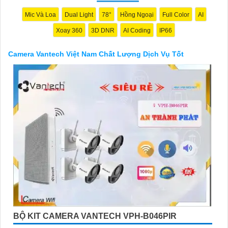
Mic Và Loa
Dual Light
78°
Hồng Ngoại
Full Color
AI
Xoay 360
3D DNR
AI Coding
IP66
Camera Vantech Việt Nam Chất Lượng Dịch Vụ Tốt
'
BỘ KIT CAMERA VANTECH VPH-B046PIR