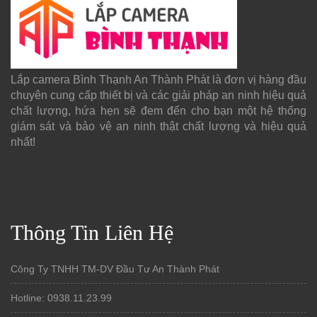
Lắp camera Bình Thạnh An Thành Phát là đơn vị hàng đầu
chuyên cung cấp thiết bị và các giải pháp an ninh hiệu quả
chất lượng, hứa hẹn sẽ đem đến cho bạn một hệ thống
giám sát và bảo vệ an ninh thật chất lượng và hiệu quả
nhất!
Thông Tin Liên Hệ
Công Ty TNHH TM-DV Đầu Tư An Thành Phát
Hotline: 0938.11.23.99