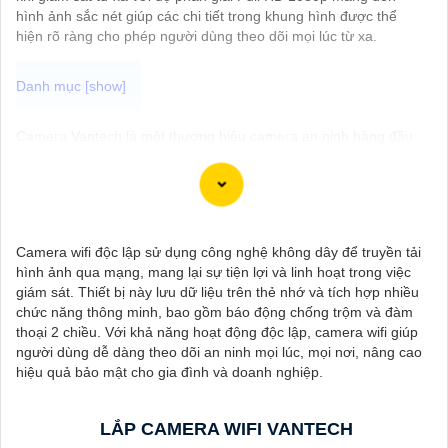
hình ảnh sắc nét giúp các chi tiết trong khung hình được thể
hiện rõ ràng cho phép người dùng theo dõi mọi lúc từ xa.
Camera Vantech là một thương hiệu camera an ninh hàng đầu
tại Việt Nam, chúng được thiết kế với công nghệ hiện đại và chất
lượng cao để khẳng định an ninh và giám sát tốt cho ngôi nhà,
cửa hàng, văn phòng hoặc doanh nghiệp của bạn.
Vantech Việt Nam cung cấp các dòng sản phẩm camera giám
sát chất lượng cao như camera IP, camera HD-TVI, camera
Camera wifi độc lập sử dụng công nghệ không dây để truyền tải
AHD, camera wifi, camera thông minh, và nhiều hơn nữa. Các
hình ảnh qua mạng, mang lại sự tiện lợi và linh hoạt trong việc
sản phẩm của Vantech được sản xuất theo tiêu chuẩn chất
giám sát. Thiết bị này lưu dữ liệu trên thẻ nhớ và tích hợp nhiều
lượng cao, đáng tin cậy và dễ sử dụng.
chức năng thông minh, bao gồm báo động chống trộm và đàm
Điểm mạnh của Camera Vantech là chất lượng dịch vụ tốt và hỗ
thoại 2 chiều. Với khả năng hoạt động độc lập, camera wifi giúp
trợ khách hàng chu đáo. Đội ngũ nhân viên kỹ thuật chuyên
người dùng dễ dàng theo dõi an ninh mọi lúc, mọi nơi, nâng cao
nghiệp của Vantech sẽ giúp bạn lựa chọn giải pháp camera phù
hiệu quả bảo mật cho gia đình và doanh nghiệp.
hợp với nhu cầu và ngân sách của bạn.
Nếu bạn đang tìm kiếm một giải pháp giám sát an ninh tốt cho
ngôi nhà hoặc doanh nghiệp của mình, Camera Vantech Việt
LẮP CAMERA WIFI VANTECH
Nam là một lựa chọn hàng đầu mà bạn có thể tin tưởng.