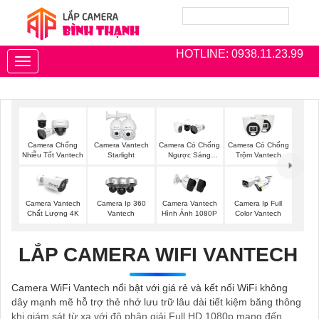
HOTLINE: 0938.11.23.99
Toggle
navigation
Camera Chống
Camera Vantech
Camera Có Chống
Camera Có Chống
Nhiễu Tốt Vantech
Starlight
Ngược Sáng
Trộm Vantech
Vantech
Camera Vantech
Camera Ip 360
Camera Vantech
Camera Ip Full
Chất Lượng 4K
Vantech
Hình Ảnh 1080P
Color Vantech
LẮP CAMERA WIFI VANTECH
Camera WiFi Vantech nổi bật với giá rẻ và kết nối WiFi không
dây mạnh mẽ hỗ trợ thẻ nhớ lưu trữ lâu dài tiết kiệm băng thông
khi giám sát từ xa với độ phân giải Full HD 1080p mang đến