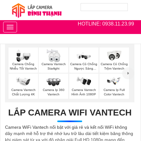
HOTLINE: 0938.11.23.99
Toggle
navigation
Camera Chống
Camera Vantech
Camera Có Chống
Camera Có Chống
Nhiễu Tốt Vantech
Starlight
Ngược Sáng
Trộm Vantech
Vantech
Camera Vantech
Camera Ip 360
Camera Vantech
Camera Ip Full
Chất Lượng 4K
Vantech
Hình Ảnh 1080P
Color Vantech
LẮP CAMERA WIFI VANTECH
Camera WiFi Vantech nổi bật với giá rẻ và kết nối WiFi không
dây mạnh mẽ hỗ trợ thẻ nhớ lưu trữ lâu dài tiết kiệm băng thông
khi giám sát từ xa với độ phân giải Full HD 1080p mang đến