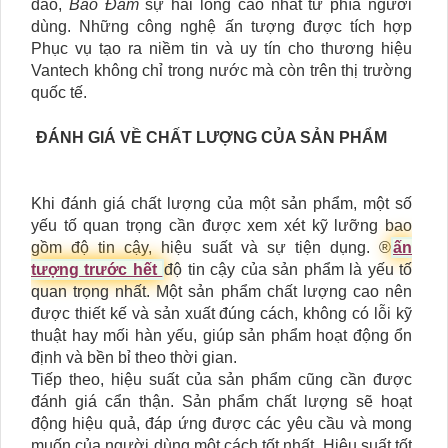
đáo,
Bảo Đảm
sự hài lòng cao nhất từ phía người
dùng. Những công nghệ ấn tượng được tích hợp
Phục vụ tạo ra niềm tin và uy tín cho thương hiệu
Vantech không chỉ trong nước mà còn trên thị trường
quốc tế.
ĐÁNH GIÁ VỀ CHẤT LƯỢNG CỦA SẢN PHẨM
Khi đánh giá chất lượng của một sản phẩm, một số
yếu tố quan trọng cần được xem xét kỹ lưỡng bao
gồm độ tin cậy, hiệu suất và sự tiện dụng. ®️
ấn
tượng trước hết
độ tin cậy của sản phẩm là yếu tố
quan trọng nhất. Một sản phẩm chất lượng cao nên
được thiết kế và sản xuất đúng cách, không có lỗi kỹ
thuật hay mối hàn yếu, giúp sản phẩm hoạt động ổn
định và bền bỉ theo thời gian.
Tiếp theo, hiệu suất của sản phẩm cũng cần được
đánh giá cẩn thận. Sản phẩm chất lượng sẽ hoạt
động hiệu quả, đáp ứng được các yêu cầu và mong
muốn của người dùng một cách tốt nhất. Hiệu suất tốt