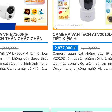
 VP-B7300PIR
CAMERA VANTECH AI-V2010
CH THÂN CHẮC CHẮN
TIẾT KIỆM ✲
2,877,000 ₫
1,980,000 ₫
4,110,000 ₫
ifi VP-B7300PIR là một loại
Camera quan sát không dây IP 
n ninh không dây được thiết
V2010D là một sản phẩm với khả n
m sát và ghi lại hình ảnh trong
tốt nhất trong việc giám sát an ni
 có khả năng
Được trang bị công nghệ AI, cam
i mạng wifi, cho...
này có khả năng cân bằng ánh s
BLC, cho phép bạn giám sát ngôi 
của mình một cách tốt hơn