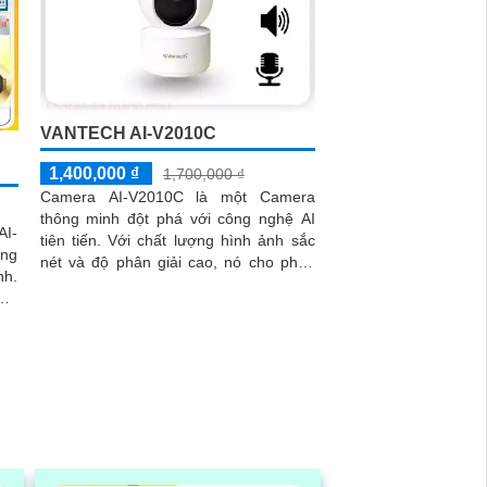
VANTECH AI-V2010C
D
1,400,000 ₫
1,700,000 ₫
Camera AI-V2010C là một Camera
thông minh đột phá với công nghệ AI
AI-
tiên tiến. Với chất lượng hình ảnh sắc
ăng
nét và độ phân giải cao, nó cho phép
nh.
bạn quan sát và ghi lại mọi chi tiết một
era
cách rõ ràng
áng
nhà