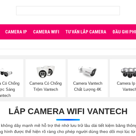
CAMERA IP
CAMERA WIFI
TƯ VẤN LẮP CAMERA
ĐẦU GHI PH
a Có Chống
Camera Có Chống
Camera Vantech
Camera Ip
ợc Sáng
Trộm Vantech
Chất Lượng 4K
Vantec
antech
LẮP CAMERA WIFI VANTECH
i không dây mạnh mẽ hỗ trợ thẻ nhớ lưu trữ lâu dài tiết kiệm băng thôn
ng hình được thể hiện rõ ràng cho phép người dùng theo dõi mọi lúc từ