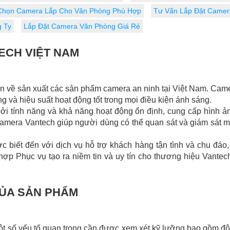
Chọn Camera Lắp Cho Văn Phòng Phù Hợp
Tư Vấn Lắp Đặt Camer
 Ty
Lắp Đặt Camera Văn Phòng Giá Rẻ
ECH VIỆT NAM
ín về sản xuất các sản phẩm camera an ninh tại Việt Nam. Cam
g và hiệu suất hoạt động tốt trong mọi điều kiện ánh sáng.
 tính năng và khả năng hoạt động ổn định, cung cấp hình ả
, camera Vantech giúp người dùng có thể quan sát và giám sát
 biết đến với dịch vụ hỗ trợ khách hàng tận tình và chu đáo
p Phục vụ tạo ra niềm tin và uy tín cho thương hiệu Vantech
CỦA SẢN PHẨM
 số yếu tố quan trọng cần được xem xét kỹ lưỡng bao gồm độ ti