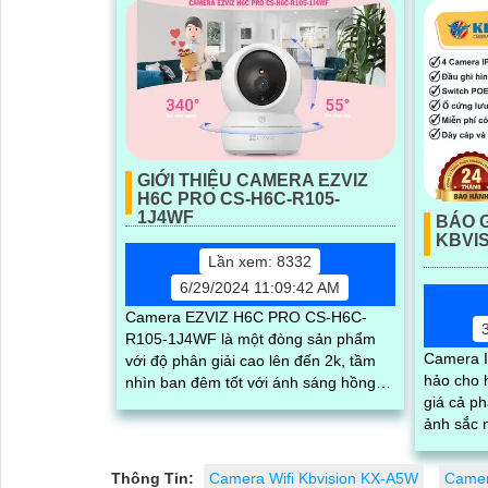
GIỚI THIỆU CAMERA EZVIZ
H6C PRO CS-H6C-R105-
1J4WF
BÁO G
KBVIS
Lần xem: 8332
6/29/2024 11:09:42 AM
Camera EZVIZ H6C PRO CS-H6C-
R105-1J4WF là một đòng sản phẩm
Camera I
với độ phân giải cao lên đến 2k, tầm
hảo cho h
nhìn ban đêm tốt với ánh sáng hồng
giá cả phải chăng.
ngoại và đèn LED trợ sáng. Khả năng
ảnh sắc 
quay xoay...
đêm tốt v
Camera I
Thông Tin:
Camera Wifi Kbvision KX-A5W
Camer