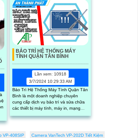
BẢO TRÌ HỆ THỐNG MÁY
TÍNH QUẬN TÂN BÌNH
Ố
Lần xem: 10918
3/7/2024 10:29:33 AM
Bảo Trì Hệ Thống Máy Tính Quận Tân
là
Bình là một doanh nghiệp chuyên
vệ
cung cấp dịch vụ bảo trì và sửa chữa
các thiết bị máy tính, máy in, mạng
máy tính và các thiết bị công nghệ
thông tin khác tại khu vực Quận Tân
Bình, TP. HCM
p VP-408SIP
Camera VanTech VP-202D Tiết Kiệm