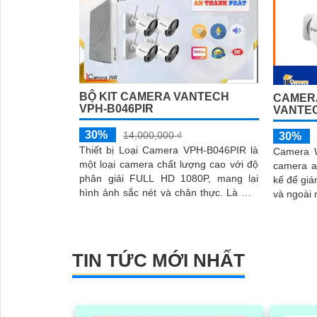
BỘ KIT CAMERA VANTECH
CAMERA
VPH-B046PIR
VANTE
30%
14,000,000 ₫
30%
Thiết bị Loại Camera VPH-B046PIR là
Camera W
một loại camera chất lượng cao với độ
camera a
phân giải FULL HD 1080P, mang lại
kế để giá
hình ảnh sắc nét và chân thực. Là một
và ngoài nhà. Camera này
công nghệ giám sát ban đêm thông...
kết nối vớ
TIN TỨC MỚI NHẤT
'