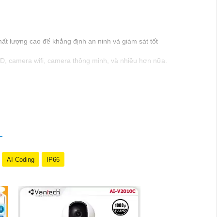
ất lượng cao để khẳng định an ninh và giám sát tốt
, camera wifi, camera thông minh, và nhiều hơn nữa.
nghiệp của Vantech sẽ giúp bạn lựa chọn giải pháp
Nam là một lựa chọn hàng đầu mà bạn có thể tin
AI Coding
IP66