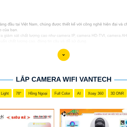
g đầu tại Việt Nam, chúng được thiết kế với công nghệ hiện đại và ch
p của bạn.
 giám sát chất lượng cao như camera IP, camera HD-TVI, camera AHD
uẩn chất lượng cao, đáng tin cậy và dễ sử dụng.
ốt và hỗ trợ khách hàng chu đáo. Đội ngũ nhân viên kỹ thuật chuyên 
h tốt cho ngôi nhà hoặc doanh nghiệp của mình, Camera Vantech Việt 
LẮP CAMERA WIFI VANTECH
 Light
78°
Hồng Ngoại
Full Color
AI
Xoay 360
3D DNR