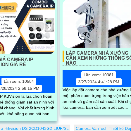
LẮP CAMERA NHÀ XƯỞNG
CẦN XEM NHỮNG THÔNG S
IÁ CAMERA IP
NÀO
ION GIÁ RÈ
Lần xem: 10381
Lần xem: 10584
3/27/2024 4:41:28 PM
3/28/2024 2:58:15 PM
Việc lắp đặt camera cho nhà xưởng 
một phần quan trọng trong việc bảo 
P KBVision là lựa chọn hoàn
an ninh và giám sát sản xuất. Khi chọn
ệ thống giám sát an ninh với
lựa camera, bạn cần xem xét các
 Với chất lượng hình
thông số như độ phân giải cao,...
nét, khả năng quan sát ban
à tính năng thông minh,
P KBVision đáng để đầu tư
a Hikvision DS-2CD1043G2-LIUF/SL
Camera VanTech Thiết kế Đẹ