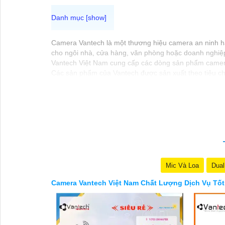
Camera Vantech là một thương hiệu camera an ninh hàn
cho ngôi nhà, cửa hàng, văn phòng hoặc doanh nghiệ
Vantech Việt Nam cung cấp các dòng sản phẩm camera
Các sản phẩm của Vantech được sản xuất theo tiêu ch
Điểm mạnh của Camera Vantech là chất lượng dịch vụ t
camera phù hợp với nhu cầu và ngân sách của bạn.
Nếu bạn đang tìm kiếm một giải pháp giám sát an nin
tưởng.
Mic Và Loa
Dual
Camera Vantech Việt Nam Chất Lượng Dịch Vụ Tốt