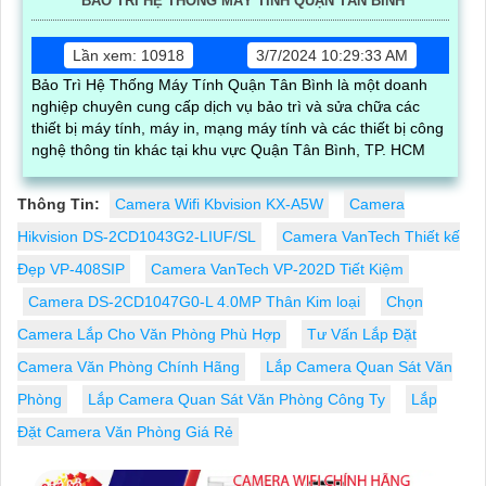
BẢO TRÌ HỆ THỐNG MÁY TÍNH QUẬN TÂN BÌNH
Lần xem: 10918
3/7/2024 10:29:33 AM
Bảo Trì Hệ Thống Máy Tính Quận Tân Bình là một doanh
nghiệp chuyên cung cấp dịch vụ bảo trì và sửa chữa các
thiết bị máy tính, máy in, mạng máy tính và các thiết bị công
nghệ thông tin khác tại khu vực Quận Tân Bình, TP. HCM
Thông Tin:
Camera Wifi Kbvision KX-A5W
Camera
Hikvision DS-2CD1043G2-LIUF/SL
Camera VanTech Thiết kế
Đẹp VP-408SIP
Camera VanTech VP-202D Tiết Kiệm
Camera DS-2CD1047G0-L 4.0MP Thân Kim loại
Chọn
Camera Lắp Cho Văn Phòng Phù Hợp
Tư Vấn Lắp Đặt
Camera Văn Phòng Chính Hãng
Lắp Camera Quan Sát Văn
Phòng
Lắp Camera Quan Sát Văn Phòng Công Ty
Lắp
Đặt Camera Văn Phòng Giá Rẻ