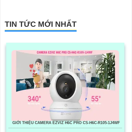
TIN TỨC MỚI NHẤT
GIỚI THIỆU CAMERA EZVIZ H6C PRO CS-H6C-R105-1J4WF