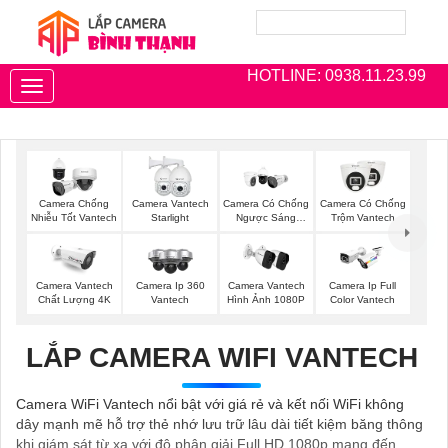
HOTLINE: 0938.11.23.99
Toggle
navigation
Camera Chống
Camera Vantech
Camera Có Chống
Camera Có Chống
Nhiễu Tốt Vantech
Starlight
Ngược Sáng
Trộm Vantech
Vantech
Camera Vantech
Camera Ip 360
Camera Vantech
Camera Ip Full
Chất Lượng 4K
Vantech
Hình Ảnh 1080P
Color Vantech
LẮP CAMERA WIFI VANTECH
Camera WiFi Vantech nổi bật với giá rẻ và kết nối WiFi không
dây mạnh mẽ hỗ trợ thẻ nhớ lưu trữ lâu dài tiết kiệm băng thông
khi giám sát từ xa với độ phân giải Full HD 1080p mang đến