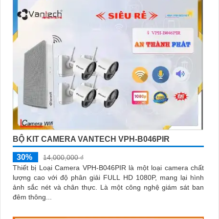
6:
**Chọn giải pháp phù hợp với gia đình và ngôi nhà của bạn**:
Xác định nhu cầu sử dụng, số lượng Camera cần lắp đặt để
chọn giải pháp phù hợp.
Nếu bạn cần thêm thông tin hoặc tư vấn cụ thể hơn, bạn có thể
cho biết thêm chi tiết để Từng công trình có thể giúp đỡ bạn tốt
hơn.
BỘ KIT CAMERA VANTECH VPH-B046PIR
30%
14,000,000 ₫
Thiết bị Loại Camera VPH-B046PIR là một loại camera chất
lượng cao với độ phân giải FULL HD 1080P, mang lại hình
ảnh sắc nét và chân thực. Là một công nghệ giám sát ban
đêm thông...
'