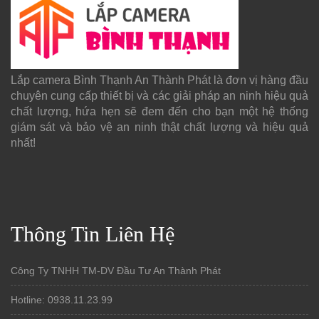
Lắp camera Bình Thạnh An Thành Phát là đơn vị hàng đầu
chuyên cung cấp thiết bị và các giải pháp an ninh hiệu quả
chất lượng, hứa hẹn sẽ đem đến cho bạn một hệ thống
giám sát và bảo vệ an ninh thật chất lượng và hiệu quả
nhất!
Thông Tin Liên Hệ
Công Ty TNHH TM-DV Đầu Tư An Thành Phát
Hotline: 0938.11.23.99