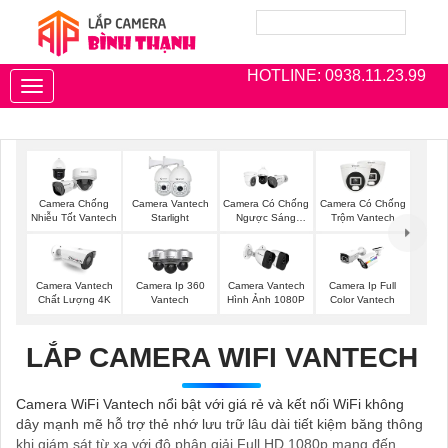
HOTLINE: 0938.11.23.99
Toggle
navigation
Camera Chống
Camera Vantech
Camera Có Chống
Camera Có Chống
Nhiễu Tốt Vantech
Starlight
Ngược Sáng
Trộm Vantech
Vantech
Camera Vantech
Camera Ip 360
Camera Vantech
Camera Ip Full
Chất Lượng 4K
Vantech
Hình Ảnh 1080P
Color Vantech
LẮP CAMERA WIFI VANTECH
Camera WiFi Vantech nổi bật với giá rẻ và kết nối WiFi không
dây mạnh mẽ hỗ trợ thẻ nhớ lưu trữ lâu dài tiết kiệm băng thông
khi giám sát từ xa với độ phân giải Full HD 1080p mang đến