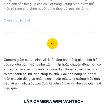
hình ảnh sắc nét giúp các chi tiết trong khung hình được thể
hiện rõ ràng cho phép người dùng theo dõi mọi lúc từ xa.
Camera Vantech là một thương hiệu camera an ninh hàng đầu
tại Việt Nam, chúng được thiết kế với công nghệ hiện đại và chất
lượng cao để khẳng định an ninh và giám sát tốt cho ngôi nhà,
cửa hàng, văn phòng hoặc doanh nghiệp của bạn.
Vantech Việt Nam cung cấp các dòng sản phẩm camera giám
sát chất lượng cao như camera IP, camera HD-TVI, camera
Camera giám sát an ninh với khả năng báo động giúp phát hiện
AHD, camera wifi, camera thông minh, và nhiều hơn nữa. Các
các sự kiện bất thường như xâm nhập hoặc chuyển động. Khi có
sản phẩm của Vantech được sản xuất theo tiêu chuẩn chất
sự cố, camera sẽ gửi cảnh báo qua điện thoại, email hoặc phát
lượng cao, đáng tin cậy và dễ sử dụng.
ra âm thanh còi hú, đèn chớp tại chỗ. Các tính năng như phát
Điểm mạnh của Camera Vantech là chất lượng dịch vụ tốt và hỗ
hiện chuyển động và nhận diện khuôn mặt tăng cường hiệu quả
trợ khách hàng chu đáo. Đội ngũ nhân viên kỹ thuật chuyên
bảo vệ an ninh, giúp xua đuổi kẻ xấu và bảo vệ khu vực giám sát
nghiệp của Vantech sẽ giúp bạn lựa chọn giải pháp camera phù
hiệu quả.
hợp với nhu cầu và ngân sách của bạn.
Nếu bạn đang tìm kiếm một giải pháp giám sát an ninh tốt cho
ngôi nhà hoặc doanh nghiệp của mình, Camera Vantech Việt
LẮP CAMERA WIFI VANTECH
Nam là một lựa chọn hàng đầu mà bạn có thể tin tưởng.