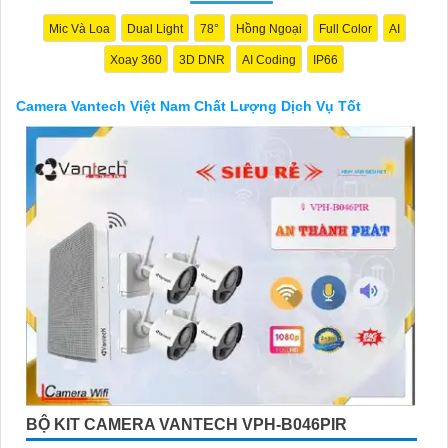
Mic Và Loa
Dual Light
78°
Hồng Ngoại
Full Color
AI
Xoay 360
3D DNR
AI Coding
IP66
Camera Vantech Việt Nam Chất Lượng Dịch Vụ Tốt
'
BỘ KIT CAMERA VANTECH VPH-B046PIR