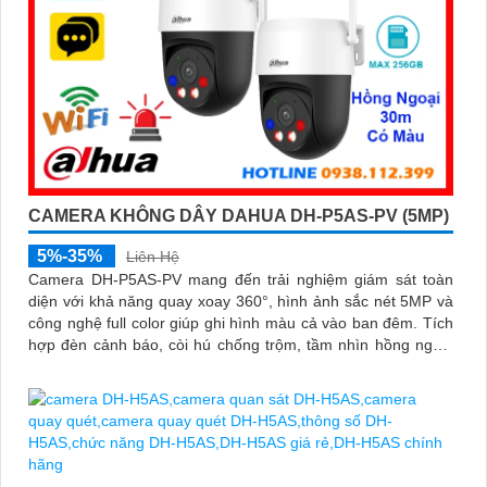
CAMERA KHÔNG DÂY DAHUA DH-P5AS-PV (5MP)
5%-35%
Liên Hệ
Camera DH-P5AS-PV mang đến trải nghiệm giám sát toàn
diện với khả năng quay xoay 360°, hình ảnh sắc nét 5MP và
công nghệ full color giúp ghi hình màu cả vào ban đêm. Tích
hợp đèn cảnh báo, còi hú chống trộm, tầm nhìn hồng ngoại
30m, khe thẻ nhớ đến 256GB cùng chuẩn chống nước IP66
camera hoạt động ổn định trong mọi điều kiện