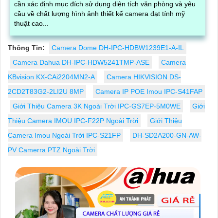
cần xác định mục đích sử dụng diện tích văn phòng và yêu
cầu về chất lượng hình ảnh thiết kế camera đạt tính mỹ
thuật cao...
Thông Tin:
Camera Dome DH-IPC-HDBW1239E1-A-IL
Camera Dahua DH-IPC-HDW5241TMP-ASE
Camera
KBvision KX-CAi2204MN2-A
Camera HIKVISION DS-
2CD2T83G2-2LI2U 8MP
Camera IP POE Imou IPC-S41FAP
Giới Thiệu Camera 3K Ngoài Trời IPC-GS7EP-5M0WE
Giới
Thiệu Camera IMOU IPC-F22P Ngoài Trời
Giới Thiệu
Camera Imou Ngoài Trời IPC-S21FP
DH-SD2A200-GN-AW-
PV Camerra PTZ Ngoài Trời