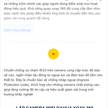
và chống trộm chính xác giúp người dùng kiểm soát mọi hoạt
động hiệu quả. Khả năng quay xoay 360 độ cung cấp tầm nhìn
toàn cảnh cho phép điều khiển ống kính di chuyển đến khu vực
giám sát xung quanh dễ dàng.
Dạ chắc chắn, đây là tư vấn của tôi về Camera Dahua chính
hãng giá rẻ và chất lượng:
1:
Camera Dahua là một thương hiệu nổi tiếng về sản phẩm an
ninh và giám sát.⚒
2:
Để Hoàn toàn tin cậy mua Camera Dahua
chính hãng, bạn nên mua từ các cửa hàng uy tín hoặc các đại lý
chính thức của Dahua.☄️
3:
Mức giá của Camera Dahua có thể
Chuẩn chống va chạm IK10 trên camera cung cấp mức độ bảo
thay đổi tùy vào model và chức năng của camera. Bạn nên tìm
vệ cao, ngăn chặn tác động từ ngoại lực và đảm bảo độ bền cho
hiểu kỹ trước khi đầu tư.🎖️
4:
Chất lượng của Camera Dahua
thiết bị. Đây là chuẩn bảo vệ chống nhập ngoại (Ingress
được đánh giá cao với độ phân giải cao, tính năng thông minh
Protection code), thích hợp cho những camera chất lượng cao,
và độ tin cậy.💖
5:
Nếu bạn muốn tìm camera Dahua giá rẻ, bạn
giúp tăng cường độ tin cậy và hiệu suất giám sát trong môi
có thể tham khảo trên các website thương mại điện tử hoặc tại
trường khắc nghiệt
các cửa hàng điện tử.
Hy vọng rằng những thông tin trên sẽ giúp bạn chọn lựa được
Camera Dahua chính hãng, giá rẻ và chất lượng. Nếu bạn có
LẮP CAMERA WIFI DAHUA XOAY 360