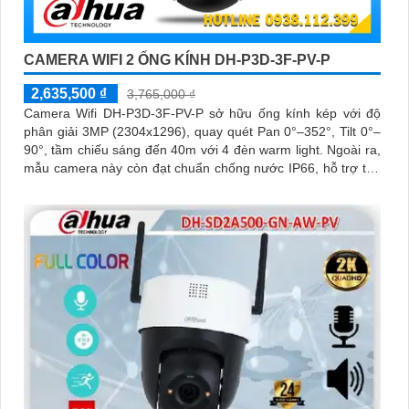
CAMERA WIFI 2 ỐNG KÍNH DH-P3D-3F-PV-P
2,635,500 ₫
3,765,000 ₫
Camera Wifi DH-P3D-3F-PV-P sở hữu ống kính kép với độ
phân giải 3MP (2304x1296), quay quét Pan 0°–352°, Tilt 0°–
90°, tầm chiếu sáng đến 40m với 4 đèn warm light. Ngoài ra,
mẫu camera này còn đạt chuẩn chống nước IP66, hỗ trợ thẻ
nhớ tối đa 256GB, kết nối Wi-Fi 2