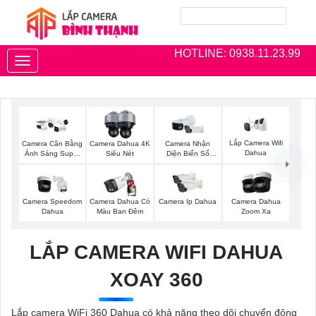
HOTLINE: 0938.11.23.99
Toggle
navigation
Lắp Camera Wifi
Camera Cân Bằng
Camera Dahua 4K
Camera Nhận
Dahua
Ánh Sáng Super
Siêu Nét
Diện Biển Số
Adapt
Dahua
Camera Speedom
Camera Dahua Có
Camera Ip Dahua
Camera Dahua
Dahua
Màu Ban Đêm
Zoom Xa
LẮP CAMERA WIFI DAHUA
XOAY 360
Lắp camera WiFi 360 Dahua có khả năng theo dõi chuyển động