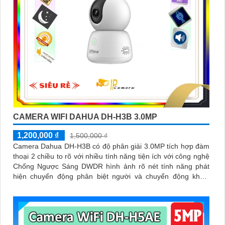
CAMERA WIFI DAHUA DH-H3B 3.0MP
1,200,000 ₫
1,500,000 ₫
Camera Dahua DH-H3B có độ phân giải 3.0MP tích hợp đàm
thoại 2 chiều to rõ với nhiều tính năng tiện ích với công nghệ
Chống Ngược Sáng DWDR hình ảnh rõ nét tính năng phát
hiện chuyển động phân biệt người và chuyển động khác,
Hồng ngoại 10m cho giám sát ban đêm sắc nét dù thiếu ánh
sáng