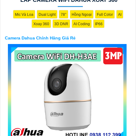
thêm câu hỏi hoặc cần tư vấn thêm, đừng ngần ngại để lại Cung
cấp cho công trình biết.
Mic Và Loa
Dual Light
78°
Hồng Ngoại
Full Color
AI
Xoay 360
3D DNR
AI Coding
IP66
Camera Dahua Chính Hãng Giá Rẻ
'