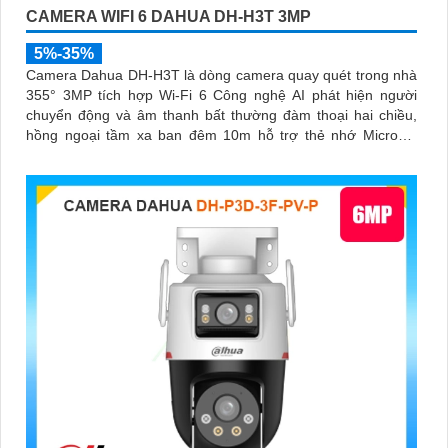
CAMERA WIFI 6 DAHUA DH-H3T 3MP
5%-35%
Camera Dahua DH-H3T là dòng camera quay quét trong nhà
355° 3MP tích hợp Wi-Fi 6 Công nghệ AI phát hiện người
chuyển động và âm thanh bất thường đàm thoại hai chiều,
hồng ngoại tầm xa ban đêm 10m hỗ trợ thẻ nhớ MicroSD
256GB ONVIF và điều khiển từ xa qua ứng dụng DMSS