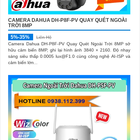
CAMERA DAHUA DH-P8F-PV QUAY QUÉT NGOÀI
TRỜI 8MP
5%-35%
Liên Hệ
Camera Dahua DH-P8F-PV Quay Quét Ngoài Trời 8MP sở
hữu cảm biến 8MP, ghi lại hình ảnh 3840 × 2160. Độ nhạy
sáng siêu thấp 0.0005 lux@F1.0 cùng công nghệ AI-ISP và
cảm biến lớn...