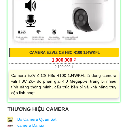
CAMERA EZVIZ CS H8C R100 1J4WKFL
1,900,000 ₫
2,100,000 ₫
Camera EZVIZ CS-H8c-R100-1J4WKFL là dòng camera
wifi H8C 2k+ độ phân giải 4.0 Megapixel trang bị nhiều
tính năng thông minh, cấu trúc bền bỉ và khả năng truy
cập linh hoạt
THƯƠNG HIỆU CAMERA
Bộ Camera Quan Sát
camera Dahua