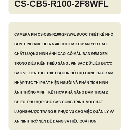
CS-CB5-R100-2F8WFL
CAMERA PIN
CS-CB5-R100-2F8WFL
ĐƯỢC THIẾT KẾ NHỎ
GỌN HÌNH ẢNH ULTRA 4K CHO CÁC DỰ ÁN YÊU CẦU
CHẤT LƯỢNG HÌNH ẢNH CAO. CÓ
MÀU BAN ĐÊM XEM
TRONG ĐIỀU KIỆN THIẾU SÁNG . PIN SẠC DỮ LIỆU ĐƯỢC
BẢO VỆ LIÊN TỤC. THIẾT BỊ CÒN HỖ TRỢ CẢNH BÁO XÂM
NHẬP TỨC THÌ PHÁT HIỆN NGƯỜI VÀ PHÂN TÍCH HÌNH
ẢNH THÔNG MINH , KẾT HỢP KHẢ NĂNG ĐÀM THOẠI 2
CHIỀU PHÙ HỢP CHO CÁC CÔNG TRÌNH. VỚI CHẤT
LƯỢNG ĐƯỢC TRANG BỊ PHỤC VỤ CHO VIỆC QUẢN LÝ VÀ
AN NINH TRỞ NÊN DỄ DÀNG VÀ HIỆU QUẢ HƠN.