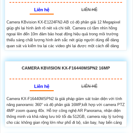
Liên hệ
LIÊN HỆ
Camera KBvision KX-E1224FN2-AB có độ phân giải 12 Megapixel
giúp ghi lại hình ảnh rõ nét và chi tiết. Camera có tầm nhìn hồng
ngoại lên đến 10m đảm bảo hoạt động hiệu quả trong môi trường
thiếu sáng chất lượng hình ảnh sắc nét giúp người dùng dễ dàng
quan sát và kiểm tra lại các video ghi lại được một cách dễ dàng
CAMERA KBVISION KX-F16440MSPN2 16MP
Liên hệ
LIÊN HỆ
Camera KX-F16440MSPN2 là giải pháp giám sát toàn diện với tính
năng panoramic 360° và độ phân giải 16MP,kết hợp với camera PTZ
4MP zoom quang 40x. Hỗ trợ công nghệ AR Panorama, nhận diện
thông minh và khả năng lưu trữ tối đa 512GB, camera này lý tưởng
cho các không gian rộng lớn như phố đi bộ, sân bay, hay bến cảng