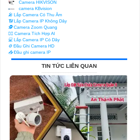
Camera HIKVISON
camera KBvision
️🎤️
Lắp Camera Có Thu Âm
📶
Lắp Camera IP Không Dây
🕵️
Camera Zoom Quang
🧛‍♀️
Camera Tích Hợp AI
💻
Lắp Camera IP Có Dây
⚙️
Đầu Ghi Camera HD
📥
Đầu ghi camera IP
TIN TỨC LIÊN QUAN