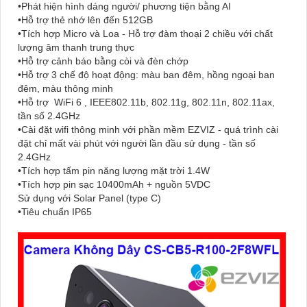
•Phát hiện hình dáng người/ phương tiện bằng AI
•Hỗ trợ thẻ nhớ lên đến 512GB
•Tích hợp Micro và Loa - Hỗ trợ đàm thoại 2 chiều với chất
lượng âm thanh trung thực
•Hỗ trợ cảnh báo bằng còi và đèn chớp
•Hỗ trợ 3 chế độ hoạt động: màu ban đêm, hồng ngoại ban
đêm, màu thông minh
•Hỗ trợ WiFi 6 , IEEE802.11b, 802.11g, 802.11n, 802.11ax,
tần số 2.4GHz
•Cài đặt wifi thông minh với phần mềm EZVIZ - quá trình cài
đặt chỉ mất vài phút với người lần đầu sử dụng - tần số
2.4GHz
•Tích hợp tấm pin năng lượng mặt trời 1.4W
•Tích hợp pin sạc 10400mAh + nguồn 5VDC
Sử dụng với Solar Panel (type C)
•Tiêu chuẩn IP65