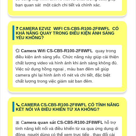
bạn quan sát một cách chi tiết và chính xác.
️❓ CAMERA EZVIZ WIFI CS-CB5-R100-2F8WFL CÓ
KHẢ NĂNG QUAY TRONG ĐIỀU KIỆN ÁNH SÁNG
YẾU KHÔNG?
💞
Camera Wifi CS-CB5-R100-2F8WFL
quay trong
điều kiện ánh sáng yếu. Chức năng này giúp cải thiện
chất lượng video và hình ảnh khi ánh sáng không đủ.
Việc sử dụng hồng ngoại , màu ban đêm sẽ giúp
camera ghi lại hình ảnh rõ nét và chi tiết, đặc biệt
chất lượng trong việc giám sát ban đêm.
📞 CAMERA CS-CB5-R100-2F8WFL CÓ TÍNH NĂNG
KẾT NỐI VÀ ĐIỀU KHIỂN TỪ XA KHÔNG?
🎀 C
amera quan sát CS-CB5-R100-2F8WFL
hỗ trợ
tính năng kết nối và điều khiển từ xa qua ứng dụng di
động, người dùng có thể xem trực tiếp , thay đổi cài