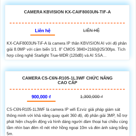
CAMERA KBVISION KX-CAIF8003UN-TIF-A
Liên hệ
LIÊN HỆ
KX-CAiF8003UN-TiF-A là camera IP thân KBVISION AI với độ phân
giải 8.0MP với cảm biến 1/1. 8” CMOS 3840×2160@25/30fps. Tích
hợp công nghệ Starlight True-WDR (120dB) và AI SSA...
CAMERA CS-C6N-R105-1L3WF CHỨC NĂNG
CAO CẤP
900,000 ₫
1,300,000 ₫
CS-C6N-R105-1L3WF là camera IP wifi Ezviz giải pháp giám sát
thông minh với khả năng quay quét 360 độ, độ phân giải 3MP, hỗ trợ
phát hiện chuyển động và hình dáng người đàm thoại hai chiều cùng
tầm nhìn ban đêm rõ nét nhờ hồng ngoại 10m và đèn ánh sáng trắng
5m.