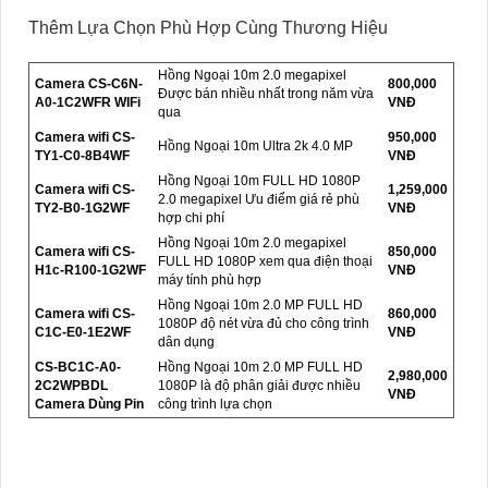
Thêm Lựa Chọn Phù Hợp Cùng Thương Hiệu
Hồng Ngoại 10m 2.0 megapixel
Camera CS-C6N-
800,000
Được bán nhiều nhất trong năm vừa
A0-1C2WFR WIFi
VNĐ
qua
Camera wifi CS-
950,000
Hồng Ngoại 10m Ultra 2k 4.0 MP
TY1-C0-8B4WF
VNĐ
Hồng Ngoại 10m FULL HD 1080P
Camera wifi CS-
1,259,000
2.0 megapixel Ưu điểm giá rẻ phù
TY2-B0-1G2WF
VNĐ
hợp chi phí
Hồng Ngoại 10m 2.0 megapixel
Camera wifi CS-
850,000
FULL HD 1080P xem qua điện thoại
H1c-R100-1G2WF
VNĐ
máy tính phù hợp
Hồng Ngoại 10m 2.0 MP FULL HD
Camera wifi CS-
860,000
1080P độ nét vừa đủ cho công trình
C1C-E0-1E2WF
VNĐ
dân dụng
CS-BC1C-A0-
Hồng Ngoại 10m 2.0 MP FULL HD
2,980,000
2C2WPBDL
1080P là độ phân giải được nhiều
VNĐ
Camera Dùng Pin
công trình lựa chọn