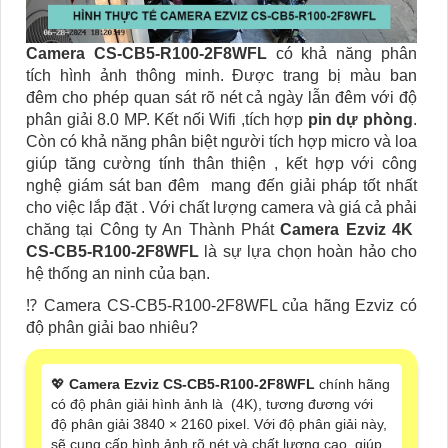
Camera CS-CB5-R100-2F8WFL
có khả năng phân
tích hình ảnh thông minh. Được trang bị màu ban
đêm
cho phép quan sát rõ nét cả ngày lẫn đêm với độ
phân giải 8.0 MP. Kết nối Wifi ,tích hợp
pin dự phòng
.
Còn có khả năng phân biệt người tích hợp micro và loa
giúp tăng cường tính thân thiện , kết hợp với công
nghệ giám sát ban đêm mang đến giải pháp tốt nhất
cho việc lắp đặt . Với chất lượng camera và giá cả phải
chăng tại Công ty An Thành Phát
Camera Ezviz 4K
CS-CB5-R100-2F8WFL
là sự lựa chọn hoàn hảo cho
hệ thống an ninh của bạn.
⁉️ Camera CS-CB5-R100-2F8WFL của hãng Ezviz có
độ phân giải bao nhiêu?
💖
Camera Ezviz CS-CB5-R100-2F8WFL
chính hãng
có độ phân giải hình ảnh là (4K), tương đương với
độ phân giải 3840 × 2160 pixel. Với độ phân giải này,
sẽ cung cấp hình ảnh rõ nét và chất lượng cao, giúp