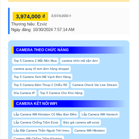
3,974,000 ₫
3,974,000 ₫
Thương hiệu:
Ezviz
Ngày đăng:
10/30/2024 7:57:14 AM
CAMERA THEO CHỨC NĂNG
Top 5 Camera 2 Mắt Nên Mua
camera nhìn mã vận đơn
camera quay rõ tem đơn hàng shoppe
Top 5 Camera Xem Mã Vạch Đơn Hàng
Top 5 Camera Đàm Thoại 2 Chiều Rõ
Camera Check Var Live Stream
Gía Camera IP
Top 5 Camera Cho Kho Hàng
CAMERA KẾT NỐI WIFI
Lắp Camera Wifi Kbvision Có Màu Ban Đêm
Lắp Camera Wifi Vantech
Lắp Camera Chống Trộm Ezviz
Báo giá camera wifi ezviz
Lắp Đặt Camera Thân Ngoài Trời Imou
Camera Wifi Hikvision
Camera Wifi Chống Trộm Kbvision