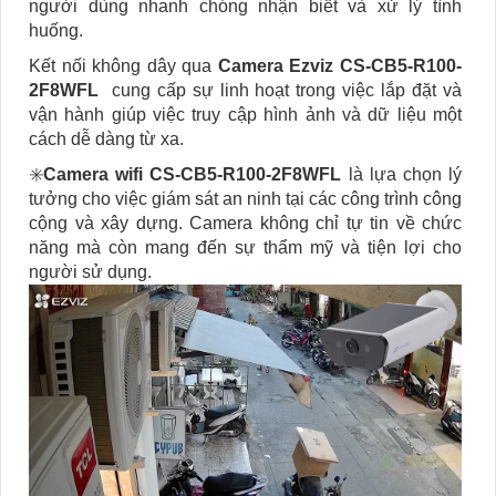
người dùng nhanh chóng nhận biết và xử lý tình
huống.
Kết nối không dây qua
Camera Ezviz CS-CB5-R100-
2F8WFL
cung cấp sự linh hoạt trong việc lắp đặt và
vận hành giúp việc truy cập hình ảnh và dữ liệu một
cách dễ dàng từ xa.
✳️
Camera wifi CS-CB5-R100-2F8WFL
là lựa chọn lý
tưởng cho việc giám sát an ninh tại các công trình công
cộng và xây dựng. Camera không chỉ tự tin về chức
năng mà còn mang đến sự thẩm mỹ và tiện lợi cho
người sử dụng.