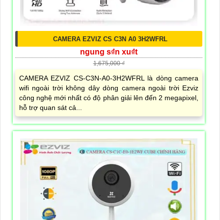
CAMERA EZVIZ CS C3N A0 3H2WFRL
ngung s₫n xu₫t
1,675,000 ₫
CAMERA EZVIZ CS-C3N-A0-3H2WFRL là dòng camera
wifi ngoài trời không dây dòng camera ngoài trời Ezviz
công nghệ mới nhất có độ phân giải lên đến 2 megapixel,
hỗ trợ quan sát cả...