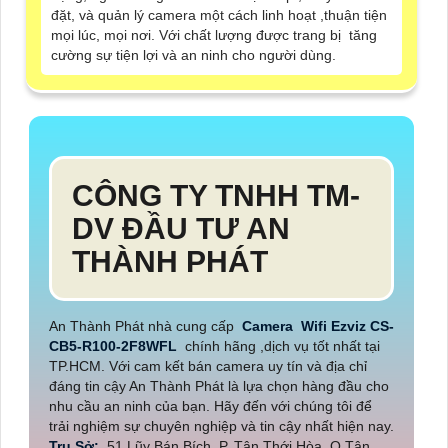
đặt, và quản lý camera một cách linh hoạt ,thuận tiện
mọi lúc, mọi nơi. Với chất lượng được trang bị tăng
cường sự tiện lợi và an ninh cho người dùng.
CÔNG TY TNHH TM-
DV ĐẦU TƯ AN
THÀNH PHÁT
An Thành Phát nhà cung cấp
Camera Wifi Ezviz CS-
CB5-R100-2F8WFL
chính hãng ,dịch vụ tốt nhất tại
TP.HCM. Với cam kết bán camera uy tín và địa chỉ
đáng tin cậy An Thành Phát là lựa chọn hàng đầu cho
nhu cầu an ninh của bạn. Hãy đến với chúng tôi để
trải nghiệm sự chuyên nghiệp và tin cậy nhất hiện nay.
Trụ Sở:
51 Lũy Bán Bích, P. Tân Thới Hòa, Q.Tân