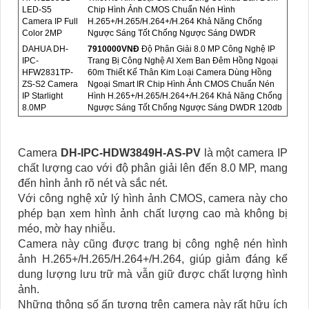
LED-S5
Chip Hình Ảnh CMOS Chuẩn Nén Hình
Camera IP Full
H.265+/H.265/H.264+/H.264 Khả Năng Chống
Color 2MP
Ngược Sáng Tốt Chống Ngược Sáng DWDR
DAHUA DH-
7910000VNÐ
Độ Phân Giải 8.0 MP Công Nghệ IP
IPC-
Trang Bị Công Nghệ AI Xem Ban Đêm Hồng Ngoại
HFW2831TP-
60m Thiết Kế Thân Kim Loại Camera Dùng Hồng
ZS-S2 Camera
Ngoại Smart IR Chip Hình Ảnh CMOS Chuẩn Nén
IP Starlight
Hình H.265+/H.265/H.264+/H.264 Khả Năng Chống
8.0MP
Ngược Sáng Tốt Chống Ngược Sáng DWDR 120db
Camera
DH-IPC-HDW3849H-AS-PV
là một camera IP
chất lượng cao với độ phân giải lên đến 8.0 MP, mang
đến hình ảnh rõ nét và sắc nét.
Với công nghệ xử lý hình ảnh CMOS, camera này cho
phép bạn xem hình ảnh chất lượng cao mà không bị
méo, mờ hay nhiễu.
Camera này cũng được trang bị công nghệ nén hình
ảnh H.265+/H.265/H.264+/H.264, giúp giảm đáng kể
dung lượng lưu trữ mà vẫn giữ được chất lượng hình
ảnh.
Những thông số ấn tượng trên camera này rất hữu ích