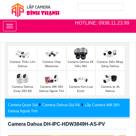
HOTLINE: 0938.11.23.99
Toggle
navigation
Camera Thân Lớn
Camera Chip
Camera Dahua 4K
Camera Siêu Nhạy
Dahua
Wizsense
Siêu Nét
Sáng Dahua
Camera Dahua
Camera Wifi 360
Camera Kim Loại
Camera Ip 4k
Xoay 360 Độ
Dahua Ngoài Trời
Ezviz
Dahua
Camera Quan Sát
Camera Dahua Giá Rẻ
Lắp Camera Wifi 360
Dahua Ngoài Trời
Camera Dahua DH-IPC-HDW3849H-AS-PV