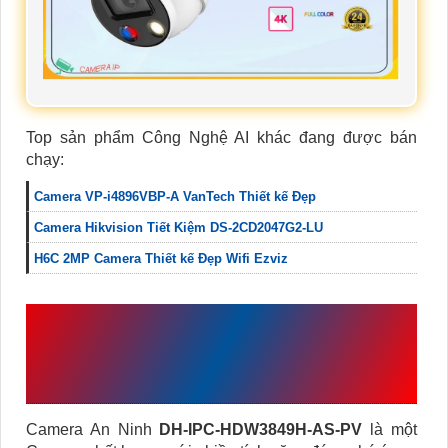
Top sản phẩm Công Nghệ AI khác đang được bán
chạy:
Camera VP-i4896VBP-A VanTech Thiết kế Đẹp
Camera Hikvision Tiết Kiệm DS-2CD2047G2-LU
H6C 2MP Camera Thiết kế Đẹp Wifi Ezviz
THÔNG SỐ KỸ THUẬT
CAMERA DAHUA DH-IPC-
HDW3849H-AS-PV
Camera An Ninh
DH-IPC-HDW3849H-AS-PV
là một