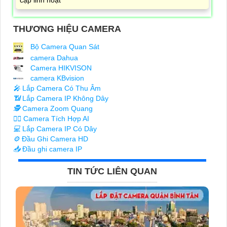
cập linh hoạt
THƯƠNG HIỆU CAMERA
Bộ Camera Quan Sát
camera Dahua
Camera HIKVISON
camera KBvision
️🎤️
Lắp Camera Có Thu Âm
📶
Lắp Camera IP Không Dây
🕵️
Camera Zoom Quang
🧛‍♀️
Camera Tích Hợp AI
💻
Lắp Camera IP Có Dây
⚙️
Đầu Ghi Camera HD
📥
Đầu ghi camera IP
TIN TỨC LIÊN QUAN