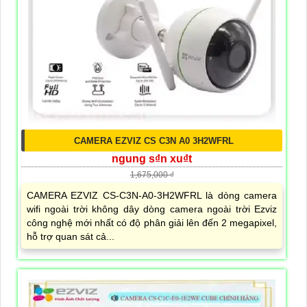
CAMERA EZVIZ CS C3N A0 3H2WFRL
ngung s₫n xu₫t
1,675,000 ₫
CAMERA EZVIZ CS-C3N-A0-3H2WFRL là dòng camera
wifi ngoài trời không dây dòng camera ngoài trời Ezviz
công nghệ mới nhất có độ phân giải lên đến 2 megapixel,
hỗ trợ quan sát cả...