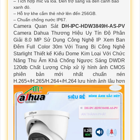
– Tích hợp mic và loa. Đèn trợ sáng và đèn cảnh báo
xanh đỏ.
– Hỗ trợ khe cắm thẻ nhớ lên đến 256GB.
– Chuẩn chống nước IP67.
Camera Quan Sát
DH-IPC-HDW3849H-AS-PV
Camera Dahua Thương Hiệu Uy Tín Độ Phân
Giải 8.0 MP Sử Dụng Công Nghệ IP Xem Ban
Đêm Full Color 30m Với Trang Bị Công Nghệ
Starlight Thiết kế Kiểu Dome Kim Loại Với Chức
Năng Thu Âm Khả Chống Ngược Sáng DWDR
120db Chất Lượng Chíp xử lý hình ảnh CMOS
phiên bản mới nhất chuẩn nén
H.265+/H.265/H.264+/H.264 lưu hình ảnh lâu hơn