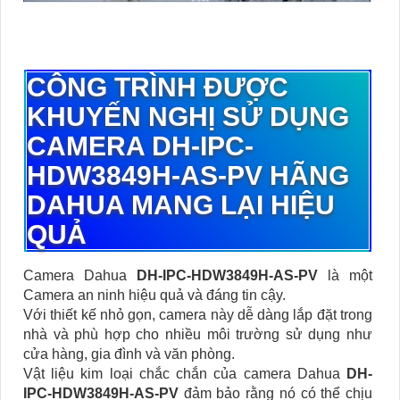
CÔNG TRÌNH ĐƯỢC
KHUYẾN NGHỊ SỬ DỤNG
CAMERA DH-IPC-
HDW3849H-AS-PV HÃNG
DAHUA MANG LẠI HIỆU
QUẢ
Camera Dahua
DH-IPC-HDW3849H-AS-PV
là một
Camera an ninh hiệu quả và đáng tin cậy.
Với thiết kế nhỏ gọn, camera này dễ dàng lắp đặt trong
nhà và phù hợp cho nhiều môi trường sử dụng như
cửa hàng, gia đình và văn phòng.
Vật liệu kim loại chắc chắn của camera Dahua
DH-
IPC-HDW3849H-AS-PV
đảm bảo rằng nó có thể chịu