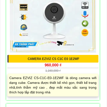
CAMERA EZVIZ CS C1C E0 1E2WF
960,000 ₫
1,160,000 ₫
Camera EZVIZ CS-C1C-E0-1E2WF là dòng camera wifi
dạng cube. Camera được thiết kế nhỏ gọn, thiết kế trang
nhã,tính thẫm mỹ cao , đẹp mắt màu sắc sang trọng
thích hợp lắp đặt trong nhà