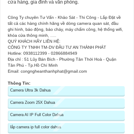
cửa hàng, gia đình và văn phòng.
Công Ty chuyên Tư Vấn - Khảo Sát - Thi Công - Lắp Đặt về
tất cả các hàng chính hãng về dòng camera quan sát, đầu
ghi hình, báo động, báo cháy, máy chấm công, hệ thống wifi,
khóa cửa thông minh, .....
QUÝ KHÁCH HÃY LIÊN HỆ:
CÔNG TY TNHH TM-DV ĐẦU TƯ AN THÀNH PHÁT
Hotline: 0938112399 - 02866884949
Địa chỉ : 51 Lũy Bán Bích - Phường Tân Thới Hoà - Quận
Tân Phú - Tp.Hồ Chí Minh
Email: congngheanthanhphat@gmail.com
Thông Tin:
Camera Ultra 3k Dahua
Camera Zoom 25X Dahua
Camera AI IP Full Color Dahua
lắp camera ip full color dahua