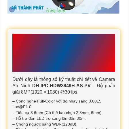
THÔNG SỐ KỸ THUẬT
CAMERA DH-IPC-
HDW3849H-AS-PV
THƯƠNG HIỆU DAHUA
Dưới đây là thông số kỹ thuật chi tiết về Camera
An Ninh
DH-IPC-HDW3849H-AS-PV
:– Độ phân
giải 8MP(1920 × 1080) @30 fps
– Công nghệ Full-Color với độ nhạy sáng 0.0015
Lux@F1.0.
– Tiêu cự 3.6mm (Có thể lựa chọn 2.8mm, 6mm).
– Hỗ trợ đèn LED trợ sáng lên đến 30m.
– Chống ngược sáng WDR(120dB).