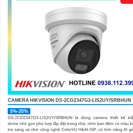
CAMERA HIKVISION DS-2CD2347G3-LIS2UY/SRBHUN
5%-35%
DS-2CD2347G3-LIS2UY/SRBHUN là dòng camera thiết kế ki
dome nhỏ gọn phù hợp lắp đặt trong nhà, nhìn ban đêm có màu 
trợ sáng và nhờ công nghệ ColorVU HikAI-ISP, có tính năng AI g