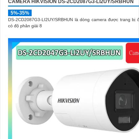
CAMERA HIKVISION DS-2CD2087G3-LI2UY/SRBHUN
5%-35%
DS-2CD2087G3-LI2UY/SRBHUN là dòng camera được trang bị ố
có độ phân giải 8