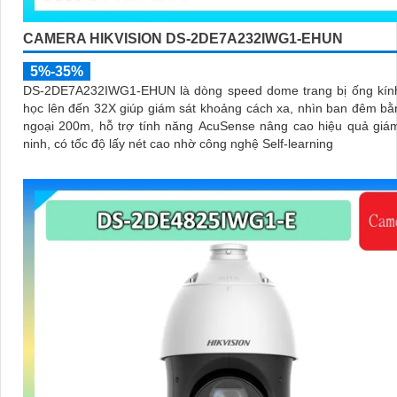
CAMERA HIKVISION DS-2DE7A232IWG1-EHUN
5%-35%
DS-2DE7A232IWG1-EHUN là dòng speed dome trang bị ống kín
học lên đến 32X giúp giám sát khoảng cách xa, nhìn ban đêm b
ngoại 200m, hỗ trợ tính năng AcuSense nâng cao hiệu quả giá
ninh, có tốc độ lấy nét cao nhờ công nghệ Self-learning