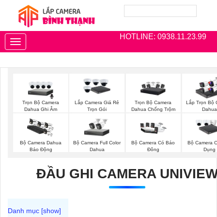
HOTLINE: 0938.11.23.99
Toggle
navigation
Trọn Bộ Camera
Trọn Bộ Camera
Lắp Camera Giá Rẻ
Lắp Trọn Bộ
Dahua Ghi Âm
Dahua Chống Trộm
Trọn Gói
Dahua
Bộ Camera Full Color
Bộ Camera Dahua
Bộ Camera Có Báo
Bộ Camera 
Dahua
Báo Động
Đông
Dụng
ĐẦU GHI CAMERA UNIVIE