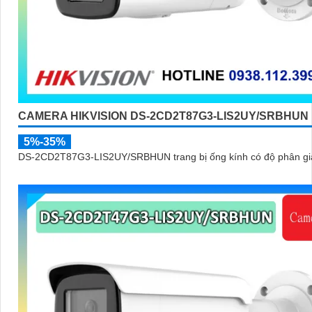
CAMERA HIKVISION DS-2CD2T87G3-LIS2UY/SRBHUN
5%-35%
DS-2CD2T87G3-LIS2UY/SRBHUN trang bị ống kính có độ phân giả