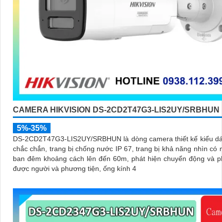
CAMERA HIKVISION DS-2CD2T47G3-LIS2UY/SRBHUN
5%-35%
DS-2CD2T47G3-LIS2UY/SRBHUN là dòng camera thiết kế kiểu dá
chắc chắn, trang bị chống nước IP 67, trang bị khả năng nhìn có màu vào
ban đêm khoảng cách lên đến 60m, phát hiện chuyển động và p
được người và phương tiện, ống kính 4