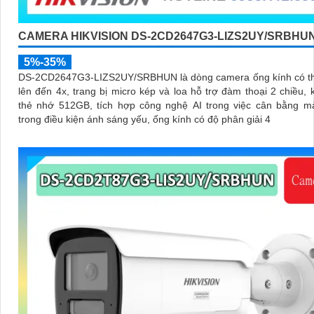
CAMERA HIKVISION DS-2CD2647G3-LIZS2UY/SRBHU
5%-35%
DS-2CD2647G3-LIZS2UY/SRBHUN là dòng camera ống kính có t
lên đến 4x, trang bị micro kép và loa hỗ trợ đàm thoại 2 chiều,
thẻ nhớ 512GB, tích hợp công nghệ AI trong việc cân bằng m
trong điều kiện ánh sáng yếu, ống kính có độ phân giải 4