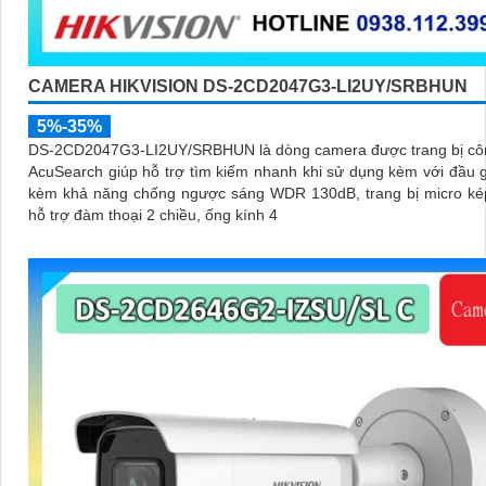
CAMERA HIKVISION DS-2CD2047G3-LI2UY/SRBHUN
5%-35%
DS-2CD2047G3-LI2UY/SRBHUN là dòng camera được trang bị cô
AcuSearch giúp hỗ trợ tìm kiếm nhanh khi sử dụng kèm với đầu g
kèm khả năng chống ngược sáng WDR 130dB, trang bị micro kép
hỗ trợ đàm thoại 2 chiều, ống kính 4