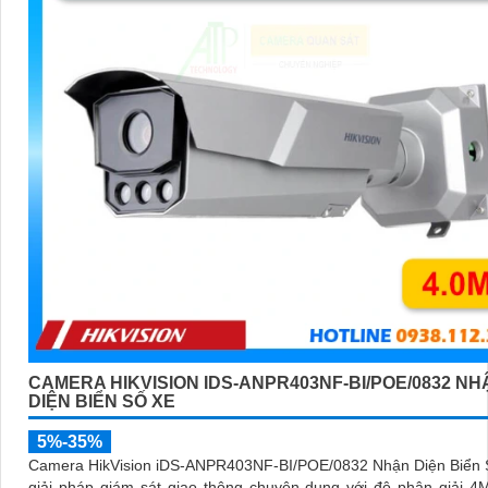
CAMERA HIKVISION IDS-ANPR403NF-BI/POE/0832 NH
DIỆN BIỂN SỐ XE
5%-35%
Camera HikVision iDS-ANPR403NF-BI/POE/0832 Nhận Diện Biển S
giải pháp giám sát giao thông chuyên dụng với độ phân giải 