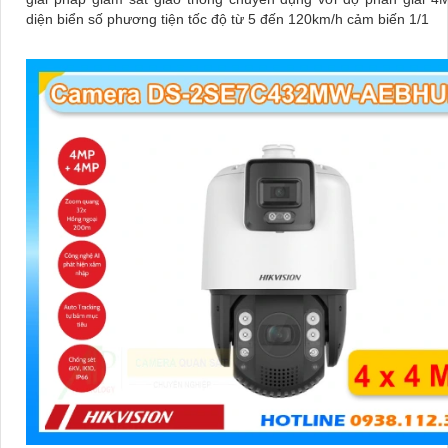
diện biển số phương tiện tốc độ từ 5 đến 120km/h cảm biến 1/1