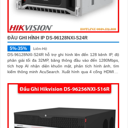
ĐẦU GHI HÌNH IP DS-96128NXI-S24R
5%-35%
Liên Hệ
DS-96128NXI-S24R hỗ trợ ghi hình lên đến 128 kênh IP, độ
phân giải tối đa 32MP, băng thông đầu vào đến 1280Mbps,
tích hợp AI nhận diện khuôn mặt, phân tích hình ảnh, tìm
kiếm thông minh AcuSearch. Xuất hình qua 4 cổng HDMI (3
cổng 4K, 1 cổng 8K) và 2 VGA