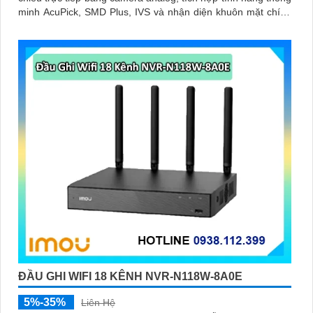
minh AcuPick, SMD Plus, IVS và nhận diện khuôn mặt chính
xác, hỗ trợ 2 ổ cứng 16 TB, kết nối và xem camera dễ dàng
ĐẦU GHI WIFI 18 KÊNH NVR-N118W-8A0E
5%-35%
Liên Hệ