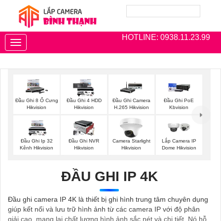
HOTLINE: 0938.11.23.99
Toggle
navigation
Đầu Ghi 8 Ổ Cưng
Đầu Ghi 4 HDD
Đầu Ghi Camera
Đầu Ghi PoE
Hikvision
Hikvision
H.265 Hikvision
Kbvision
Đầu Ghi Ip 32
Đầu Ghi NVR
Camera Starlight
Lắp Camera IP
Kênh Hikvision
Hikvision
Hikvision
Dome Hikvision
ĐẦU GHI IP 4K
Đầu ghi camera IP 4K là thiết bị ghi hình trung tâm chuyên dụng
giúp kết nối và lưu trữ hình ảnh từ các camera IP với độ phân
giải cao, mang lại chất lượng hình ảnh sắc nét và chi tiết. Nó hỗ