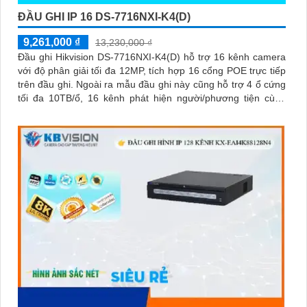
ĐẦU GHI IP 16 DS-7716NXI-K4(D)
9,261,000 ₫
13,230,000 ₫
Đầu ghi Hikvision DS-7716NXI-K4(D) hỗ trợ 16 kênh camera
với độ phân giải tối đa 12MP, tích hợp 16 cổng POE trực tiếp
trên đầu ghi. Ngoài ra mẫu đầu ghi này cũng hỗ trợ 4 ổ cứng
tối đa 10TB/ổ, 16 kênh phát hiện người/phương tiện cùng
nhận diện khuôn mặt thông minh