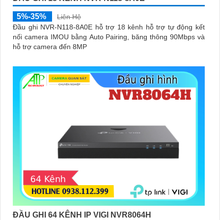
5%-35%
Liên Hệ
Đầu ghi NVR-N118-8A0E hỗ trợ 18 kênh hỗ trợ tự động kết
nối camera IMOU bằng Auto Pairing, băng thông 90Mbps và
hỗ trợ camera đến 8MP
ĐẦU GHI 64 KÊNH IP VIGI NVR8064H