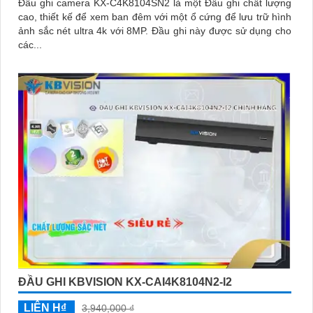
Đầu ghi camera KX-C4K8104SN2 là một Đầu ghi chất lượng
cao, thiết kế để xem ban đêm với một ổ cứng để lưu trữ hình
ảnh sắc nét ultra 4k với 8MP. Đầu ghi này được sử dụng cho
các...
ĐẦU GHI KBVISION KX-CAI4K8104N2-I2
LIÊN H₫
3,940,000 ₫