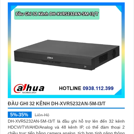
ĐẦU GHI 32 KÊNH DH-XVR5232AN-5M-I3/T
5%-35%
Liên Hệ
DH-XVR5232AN-5M-I3/T là đầu ghi hỗ trợ lên đến 32 kênh
HDCVI/TVI/AHD/Analog và 48 kênh IP, có thể đàm thoại 2
chiều trực tiếp bằng camera analog, tích hợp tính năng thông