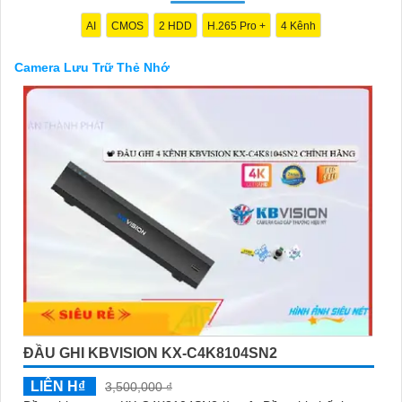
AI
CMOS
2 HDD
H.265 Pro +
4 Kênh
Camera Lưu Trữ Thẻ Nhớ
'
ĐẦU GHI KBVISION KX-C4K8104SN2
LIÊN H₫
3,500,000 ₫