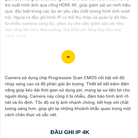
trợ xuất hình ảnh qua cổng HDMI 4K, giúp giám sát an ninh hiệu
quả, đặc biệt trong các dự án yêu cầu chất lượng hình ảnh vượt
trội. Ngoài ra đầu ghi hình IP có thể thu thập và quản lý dữ liệu
từ nhiều camera cùng lúc, phục vụ cho việc giám sát các khu
vực rộng lớn như nhà xưởng, tòa nhà cao tầng hay khu vực
công cộng.
Camera lưu trữ qua thẻ nhớ là một lựa chọn lý tưởng cho những
ai muốn một giải pháp giám sát dễ dàng, tiết kiệm chi phí và bảo
Camera sử dụng chip Progressive Scan CMOS nổi bật với độ
mật cao. Với tính năng ghi hình liên tục, khả năng mở rộng lưu
nhạy sáng cao và độ phân giải ấn tượng. Thiết kế tiết kiệm điện
trữ và dễ dàng truy cập dữ liệu, đây là một option hoàn hảo cho
năng giúp kéo dài thời gian sử dụng pin, mang lại sự tiện lợi cho
nhiều nhu cầu sử dụng khác nhau.
người dùng. Camera này cũng ít bị nhiễu, đảm bảo hình ảnh rõ
nét và ổn định. Tốc độ xử lý ảnh nhanh chóng, kết hợp với chất
lượng sáng hơn, giúp ghi lại những khoảnh khắc quan trọng một
cách chân thực và sắc nét.
ĐẦU GHI IP 4K