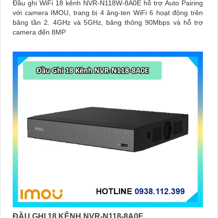
Đầu ghi WiFi 18 kênh NVR-N118W-8A0E hỗ trợ Auto Pairing
với camera IMOU, trang bị 4 ăng-ten WiFi 6 hoạt động trên
băng tần 2. 4GHz và 5GHz, băng thông 90Mbps và hỗ trợ
camera đến 8MP
ĐẦU GHI 18 KÊNH NVR-N118-8A0E