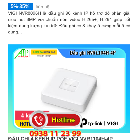
5%-35%
liên hệ
VIGI NVR8096H là đầu ghi 96 kênh IP hỗ trợ độ phân giải
siêu nét 8MP với chuẩn nén video H.265+, H.264 giúp tiết
kiệm dung lượng lưu trữ. Đầu ghi có 8 khay ổ cứng mỗi ổ có
dung...
ĐẦU GHI 4 KÊNH IP POE VIGI NVR1104H-4P