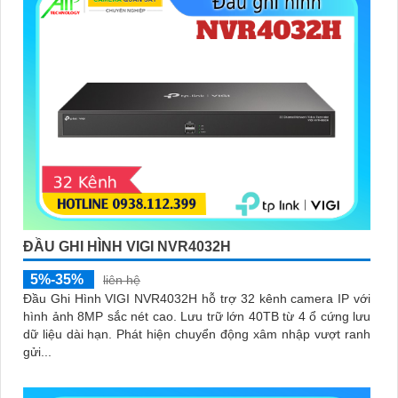
ĐẦU GHI HÌNH VIGI NVR4032H
5%-35%
liên hệ
Đầu Ghi Hình VIGI NVR4032H hỗ trợ 32 kênh camera IP với
hình ảnh 8MP sắc nét cao. Lưu trữ lớn 40TB từ 4 ổ cứng lưu
dữ liệu dài hạn. Phát hiện chuyển động xâm nhập vượt ranh
gửi...