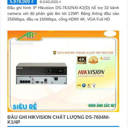
5,978,000 ₫
8,540,000 ₫
Đầu ghi hình IP Hikvision DS-7632NXI-K2(D) hỗ trợ 32 kênh
camera với độ phân giải lên tới 12MP. Băng thông đầu vào
256Mbps, đầu ra 160Mbps, cổng HDMI 4K, VGA Full HD
ĐẦU GHI HIKVISION CHẤT LƯỢNG DS-7604NI-
K1/4P