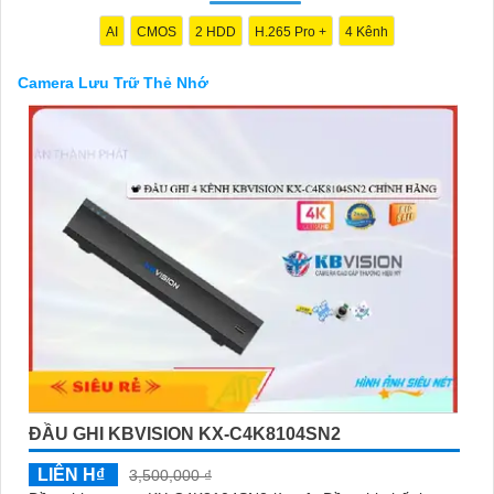
AI
CMOS
2 HDD
H.265 Pro +
4 Kênh
Camera Lưu Trữ Thẻ Nhớ
'
ĐẦU GHI KBVISION KX-C4K8104SN2
LIÊN H₫
3,500,000 ₫