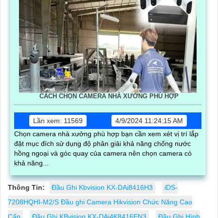
CÁCH CHỌN CAMERA NHÀ XƯỞNG PHÙ HỢP
Lần xem: 11569
4/9/2024 11:24:15 AM
Chọn camera nhà xưởng phù hợp bạn cần xem xét vị trí lắp
đặt mục đích sử dụng độ phân giải khả năng chống nước
hồng ngoại và góc quay của camera nên chọn camera có
khả năng...
Thông Tin:
Đầu Ghi Kbvision KX-DAi8416H3
iDS-
7208HQHI-M2/S Đầu ghi Camera Hikvision Chức Năng Cao
Cấp
Đầu Ghi KBvision KX-DAi4K8416EN3
Đầu Ghi Hình