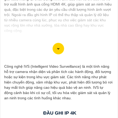
trợ xuất hình ảnh qua cổng HDMI 4K, giúp giám sát an ninh hiệu
quả, đặc biệt trong các dự án yêu cầu chất lượng hình ảnh vượt
trội. Ngoài ra đầu ghi hình IP có thể thu thập và quản lý dữ liệu
từ nhiều camera cùng lúc, phục vụ cho việc giám sát các khu
vực rộng lớn như nhà xưởng, tòa nhà cao tầng hay khu vực
công cộng.
Camera lưu trữ qua thẻ nhớ là một lựa chọn lý tưởng cho những
ai muốn một giải pháp giám sát dễ dàng, tiết kiệm chi phí và bảo
Công nghệ IVS (Intelligent Video Surveillance) là một tính năng
mật cao. Với tính năng ghi hình liên tục, khả năng mở rộng lưu
hỗ trợ camera nhận diện và phân tích các hành động, đối tượng
trữ và dễ dàng truy cập dữ liệu, đây là một option hoàn hảo cho
hoặc sự kiện trong khu vực giám sát. Các tính năng như phát
nhiều nhu cầu sử dụng khác nhau.
hiện chuyển động, xâm nhập khu vực, phát hiện đối tượng bỏ rơi
hay mất tích giúp nâng cao hiệu quả bảo vệ an ninh. IVS tự
động cảnh báo khi có sự cố, tối ưu hóa việc giám sát và quản lý
an ninh trong các tình huống khác nhau.
ĐẦU GHI IP 4K