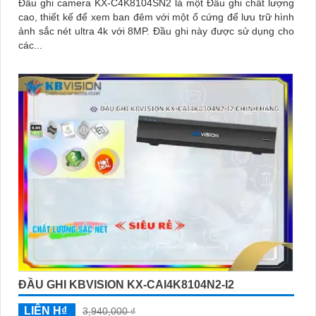
Đầu ghi camera KX-C4K8104SN2 là một Đầu ghi chất lượng
cao, thiết kế để xem ban đêm với một ổ cứng để lưu trữ hình
ảnh sắc nét ultra 4k với 8MP. Đầu ghi này được sử dụng cho
các...
ĐẦU GHI KBVISION KX-CAI4K8104N2-I2
LIÊN H₫
3,940,000 ₫