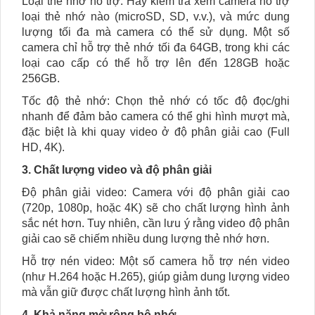
Loại thẻ nhớ hỗ trợ: Hãy kiểm tra xem camera hỗ trợ
loại thẻ nhớ nào (microSD, SD, v.v.), và mức dung
lượng tối đa mà camera có thể sử dụng. Một số
camera chỉ hỗ trợ thẻ nhớ tối đa 64GB, trong khi các
loại cao cấp có thể hỗ trợ lên đến 128GB hoặc
256GB.
Tốc độ thẻ nhớ: Chọn thẻ nhớ có tốc độ đọc/ghi
nhanh để đảm bảo camera có thể ghi hình mượt mà,
đặc biệt là khi quay video ở độ phân giải cao (Full
HD, 4K).
3. Chất lượng video và độ phân giải
Độ phân giải video: Camera với độ phân giải cao
(720p, 1080p, hoặc 4K) sẽ cho chất lượng hình ảnh
sắc nét hơn. Tuy nhiên, cần lưu ý rằng video độ phân
giải cao sẽ chiếm nhiều dung lượng thẻ nhớ hơn.
Hỗ trợ nén video: Một số camera hỗ trợ nén video
(như H.264 hoặc H.265), giúp giảm dung lượng video
mà vẫn giữ được chất lượng hình ảnh tốt.
4. Khả năng mở rộng bộ nhớ