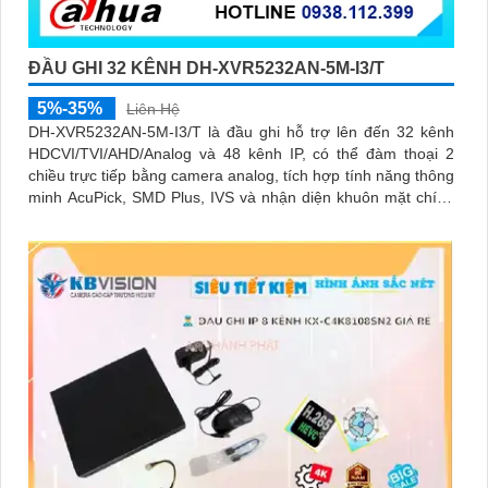
ĐẦU GHI 32 KÊNH DH-XVR5232AN-5M-I3/T
5%-35%
Liên Hệ
DH-XVR5232AN-5M-I3/T là đầu ghi hỗ trợ lên đến 32 kênh
HDCVI/TVI/AHD/Analog và 48 kênh IP, có thể đàm thoại 2
chiều trực tiếp bằng camera analog, tích hợp tính năng thông
minh AcuPick, SMD Plus, IVS và nhận diện khuôn mặt chính
xác, hỗ trợ 2 ổ cứng 16 TB, kết nối và xem camera dễ dàng