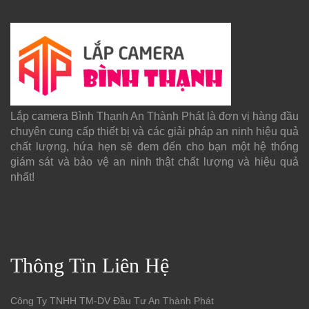
Lắp camera Bình Thạnh An Thành Phát là đơn vị hàng đầu
chuyên cung cấp thiết bị và các giải pháp an ninh hiệu quả
chất lượng, hứa hẹn sẽ đem đến cho bạn một hệ thống
giám sát và bảo vệ an ninh thật chất lượng và hiệu quả
nhất!
Thông Tin Liên Hệ
Công Ty TNHH TM-DV Đầu Tư An Thành Phát