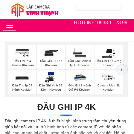
HOTLINE: 0938.11.23.99
Toggle
navigation
Đầu Ghi Ip 4
Đầu GHi 2 HDD
Đầu Ghi Camera
Đầu Ghi 4 Ổ Cứng
Camera Kbvision
Kbvision
Ip AI Kbvision
Kbvision
Đầu Thu Ip 64
Đầu Ghi Hình 32
Đầu Ghi 8 Kênh
Camera Ultra 3k
Kênh Kbvision
Kênh Kbvision
Giá Rẻ Kbvision
Kbvision
ĐẦU GHI IP 4K
Đầu ghi camera IP 4K là thiết bị ghi hình trung tâm chuyên dụng
giúp kết nối và lưu trữ hình ảnh từ các camera IP với độ phân
giải cao, mang lại chất lượng hình ảnh sắc nét và chi tiết. Nó hỗ