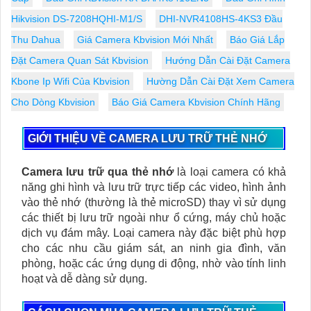
Hikvision DS-7208HQHI-M1/S
DHI-NVR4108HS-4KS3 Đầu
Thu Dahua
Giá Camera Kbvision Mới Nhất
Báo Giá Lắp
Đặt Camera Quan Sát Kbvision
Hướng Dẫn Cài Đặt Camera
Kbone Ip Wifi Của Kbvision
Hường Dẫn Cài Đặt Xem Camera
Cho Dòng Kbvision
Báo Giá Camera Kbvision Chính Hãng
GIỚI THIỆU VỀ CAMERA LƯU TRỮ THẺ NHỚ
Camera lưu trữ qua thẻ nhớ
là loại camera có khả
năng ghi hình và lưu trữ trực tiếp các video, hình ảnh
vào thẻ nhớ (thường là thẻ microSD) thay vì sử dụng
các thiết bị lưu trữ ngoài như ổ cứng, máy chủ hoặc
dịch vụ đám mây. Loại camera này đặc biệt phù hợp
cho các nhu cầu giám sát, an ninh gia đình, văn
phòng, hoặc các ứng dụng di động, nhờ vào tính linh
hoạt và dễ dàng sử dụng.