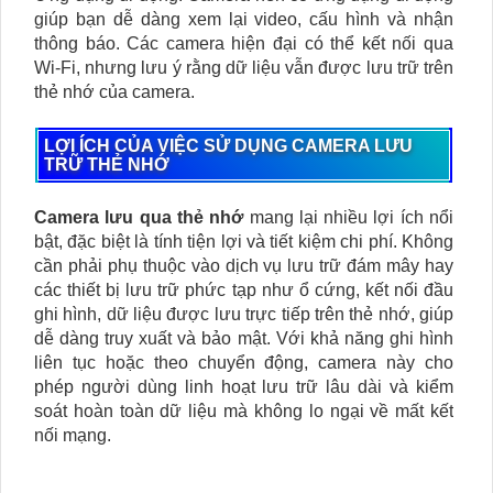
giúp bạn dễ dàng xem lại video, cấu hình và nhận
thông báo. Các camera hiện đại có thể kết nối qua
Wi-Fi, nhưng lưu ý rằng dữ liệu vẫn được lưu trữ trên
thẻ nhớ của camera.
LỢI ÍCH CỦA VIỆC SỬ DỤNG CAMERA LƯU
TRỮ THẺ NHỚ
Camera lưu qua thẻ nhớ
mang lại nhiều lợi ích nổi
bật, đặc biệt là tính tiện lợi và tiết kiệm chi phí. Không
cần phải phụ thuộc vào dịch vụ lưu trữ đám mây hay
các thiết bị lưu trữ phức tạp như ổ cứng, kết nối đầu
ghi hình, dữ liệu được lưu trực tiếp trên thẻ nhớ, giúp
dễ dàng truy xuất và bảo mật. Với khả năng ghi hình
liên tục hoặc theo chuyển động, camera này cho
phép người dùng linh hoạt lưu trữ lâu dài và kiểm
soát hoàn toàn dữ liệu mà không lo ngại về mất kết
nối mạng.