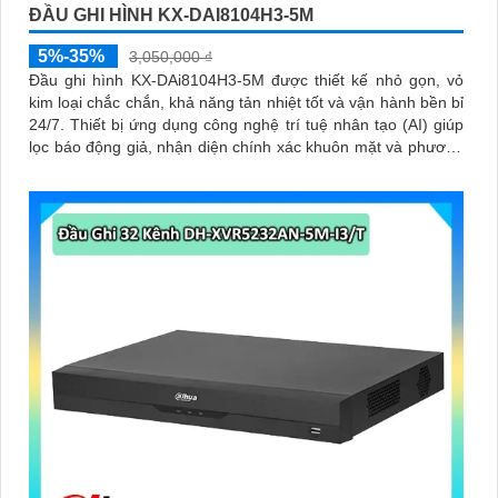
ĐẦU GHI HÌNH KX-DAI8104H3-5M
5%-35%
3,050,000 ₫
Đầu ghi hình KX-DAi8104H3-5M được thiết kế nhỏ gọn, vỏ
kim loại chắc chắn, khả năng tản nhiệt tốt và vận hành bền bỉ
24/7. Thiết bị ứng dụng công nghệ trí tuệ nhân tạo (AI) giúp
lọc báo động giả, nhận diện chính xác khuôn mặt và phương
tiện, giúp người dùng dễ dàng tìm kiếm dữ liệu nhanh chóng