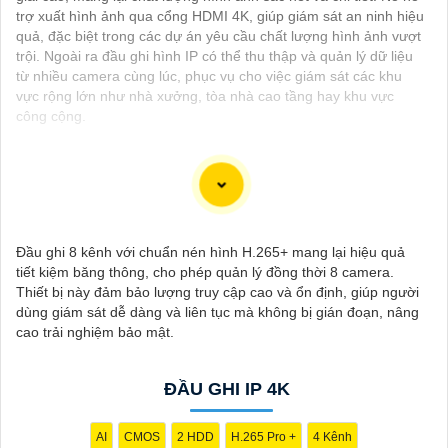
trợ xuất hình ảnh qua cổng HDMI 4K, giúp giám sát an ninh hiệu
quả, đặc biệt trong các dự án yêu cầu chất lượng hình ảnh vượt
trội. Ngoài ra đầu ghi hình IP có thể thu thập và quản lý dữ liệu
từ nhiều camera cùng lúc, phục vụ cho việc giám sát các khu
vực rộng lớn như nhà xưởng, tòa nhà cao tầng hay khu vực
công cộng.
Camera lưu trữ qua thẻ nhớ là một lựa chọn lý tưởng cho những
ai muốn một giải pháp giám sát dễ dàng, tiết kiệm chi phí và bảo
Đầu ghi 8 kênh với chuẩn nén hình H.265+ mang lại hiệu quả
mật cao. Với tính năng ghi hình liên tục, khả năng mở rộng lưu
tiết kiệm băng thông, cho phép quản lý đồng thời 8 camera.
trữ và dễ dàng truy cập dữ liệu, đây là một option hoàn hảo cho
Thiết bị này đảm bảo lượng truy cập cao và ổn định, giúp người
nhiều nhu cầu sử dụng khác nhau.
dùng giám sát dễ dàng và liên tục mà không bị gián đoạn, nâng
cao trải nghiệm bảo mật.
ĐẦU GHI IP 4K
AI
CMOS
2 HDD
H.265 Pro +
4 Kênh