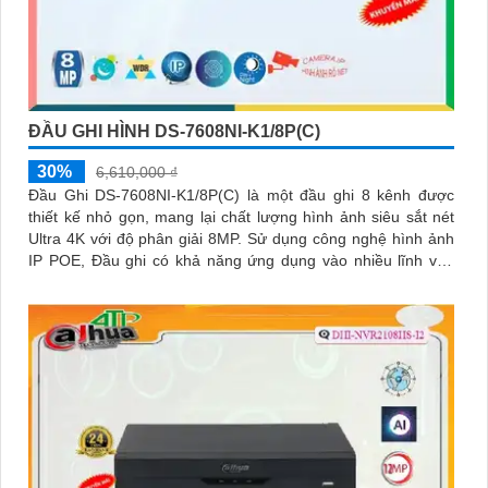
ĐẦU GHI HÌNH DS-7608NI-K1/8P(C)
30%
6,610,000 ₫
Đầu Ghi DS-7608NI-K1/8P(C) là một đầu ghi 8 kênh được
thiết kế nhỏ gọn, mang lại chất lượng hình ảnh siêu sắt nét
Ultra 4K với độ phân giải 8MP. Sử dụng công nghệ hình ảnh
IP POE, Đầu ghi có khả năng ứng dụng vào nhiều lĩnh vực
khác nhau