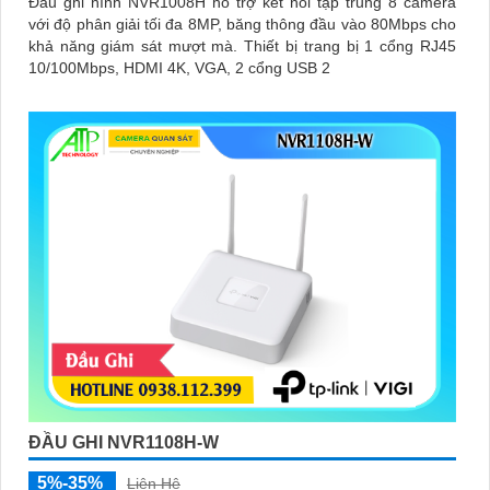
Đầu ghi hình NVR1008H hỗ trợ kết nối tập trung 8 camera
với độ phân giải tối đa 8MP, băng thông đầu vào 80Mbps cho
khả năng giám sát mượt mà. Thiết bị trang bị 1 cổng RJ45
10/100Mbps, HDMI 4K, VGA, 2 cổng USB 2
ĐẦU GHI NVR1108H-W
5%-35%
Liên Hệ