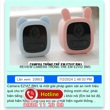
REVIEW CAMERA TRÔNG TRẺ EM EZVIZ BM1
Lần xem: 10853
7/2/2024 1:48:03 PM
Camera EZVIZ BM1 là một giải pháp giám sát an ninh hiệu
quả cho trẻ em với những tính năng thông minh như: phát
hiện tiếng khóc, phát hiện em bé trèo khỏi nôi (Em bé bỏ đi),
phát hiện hoạt động của em bé (Phát hiện người thông
minh).