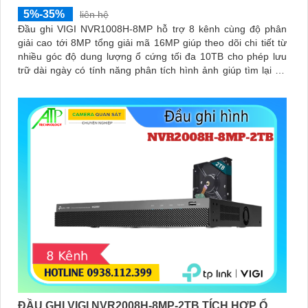
5%-35%
liên hệ
Đầu ghi VIGI NVR1008H-8MP hỗ trợ 8 kênh cùng độ phân
giải cao tới 8MP tổng giải mã 16MP giúp theo dõi chi tiết từ
nhiều góc độ dung lượng ổ cứng tối đa 10TB cho phép lưu
trữ dài ngày có tính năng phân tích hình ảnh giúp tìm lại dữ
liệu nhanh chóng tích hợp mic và loa hai chiều.
ĐẦU GHI VIGI NVR2008H-8MP-2TB TÍCH HỢP Ổ