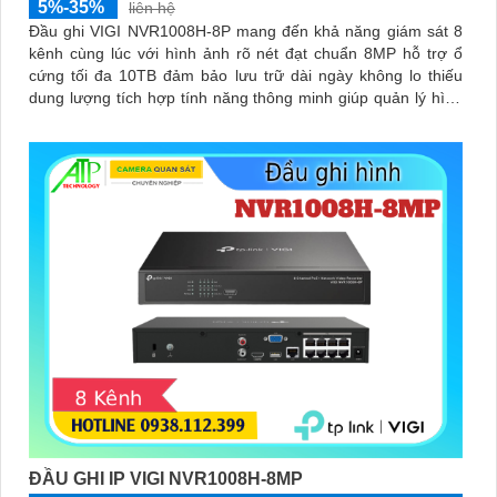
5%-35%
liên hệ
Đầu ghi VIGI NVR1008H-8P mang đến khả năng giám sát 8
kênh cùng lúc với hình ảnh rõ nét đạt chuẩn 8MP hỗ trợ ổ
cứng tối đa 10TB đảm bảo lưu trữ dài ngày không lo thiếu
dung lượng tích hợp tính năng thông minh giúp quản lý hình
ảnh hiệu quả cùng loa và mic cho phép đàm thoại hai chiều.
ĐẦU GHI IP VIGI NVR1008H-8MP