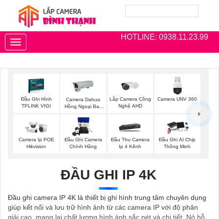
HOTLINE: 0938.11.23.99
Toggle
navigation
Đầu Ghi Hình
Lắp Camera Công
Camera UNV 360
Camera Dahua
TPLINK VIGI
Nghệ AHD
Hồng Ngoại Ban
Đêm
Camera Ip POE
Đầu Ghi Camera
Đầu Thu Camera
Đầu Ghi AI Chip
Hikvision
Chính Hãng
Ip 4 Kênh
Thông Minh
ĐẦU GHI IP 4K
Đầu ghi camera IP 4K là thiết bị ghi hình trung tâm chuyên dụng
giúp kết nối và lưu trữ hình ảnh từ các camera IP với độ phân
giải cao, mang lại chất lượng hình ảnh sắc nét và chi tiết. Nó hỗ