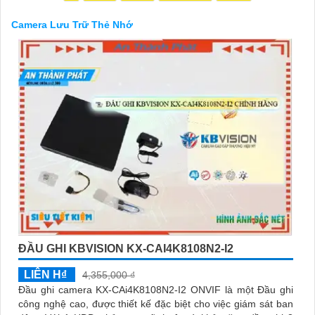
Camera Lưu Trữ Thẻ Nhớ
'
ĐẦU GHI KBVISION KX-CAI4K8108N2-I2
LIÊN H₫
4,355,000 ₫
Đầu ghi camera KX-CAi4K8108N2-I2 ONVIF là một Đầu ghi
công nghệ cao, được thiết kế đặc biệt cho việc giám sát ban