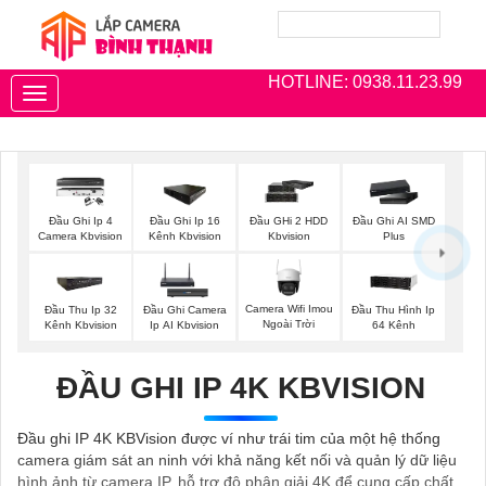
HOTLINE: 0938.11.23.99
Toggle
navigation
Đầu Ghi Ip 4
Đầu Ghi Ip 16
Đầu GHi 2 HDD
Đầu Ghi AI SMD
Camera Kbvision
Kênh Kbvision
Kbvision
Plus
Camera Wifi Imou
Đầu Thu Ip 32
Đầu Ghi Camera
Đầu Thu Hình Ip
Ngoài Trời
Kênh Kbvision
Ip AI Kbvision
64 Kênh
ĐẦU GHI IP 4K KBVISION
Đầu ghi IP 4K KBVision được ví như trái tim của một hệ thống
camera giám sát an ninh với khả năng kết nối và quản lý dữ liệu
hình ảnh từ camera IP, hỗ trợ độ phân giải 4K để cung cấp chất