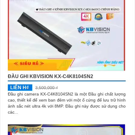
việc tiếp cận khách hàng và tăng cơ hội bán hàng của bạn. Nếu
có bất kỳ yêu cầu hay câu hỏi nào khác, bạn có thể chia sẻ để
tôi hỗ trợ bạn tốt hơn!
ĐẦU GHI KBVISION KX-C4K8104SN2
LIÊN H₫
3,500,000 ₫
'
Đầu ghi camera KX-C4K8104SN2 là một Đầu ghi chất lượng
cao, thiết kế để xem ban đêm với một ổ cứng để lưu trữ hình
ảnh sắc nét ultra 4k với 8MP. Đầu ghi này được sử dụng cho
các...