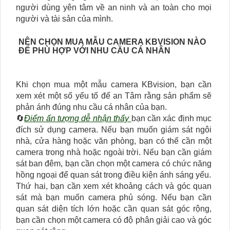
người dùng yên tâm về an ninh và an toàn cho mọi
người và tài sản của mình.
NÊN CHỌN MUA MẪU CAMERA KBVISION NÀO
ĐỂ PHÙ HỢP VỚI NHU CẦU CÁ NHÂN
Khi chọn mua một mẫu camera KBvision, bạn cần
xem xét một số yếu tố để an Tâm rằng sản phẩm sẽ
phản ánh đúng nhu cầu cá nhân của bạn.
🔄
Điểm ấn tượng dễ nhận thấy
bạn cần xác định mục
đích sử dụng camera. Nếu bạn muốn giám sát ngôi
nhà, cửa hàng hoặc văn phòng, bạn có thể cần một
camera trong nhà hoặc ngoài trời. Nếu bạn cần giám
sát ban đêm, bạn cần chọn một camera có chức năng
hồng ngoại để quan sát trong điều kiện ánh sáng yếu.
Thứ hai, bạn cần xem xét khoảng cách và góc quan
sát mà bạn muốn camera phủ sóng. Nếu bạn cần
quan sát diện tích lớn hoặc cần quan sát góc rộng,
bạn cần chọn một camera có độ phân giải cao và góc