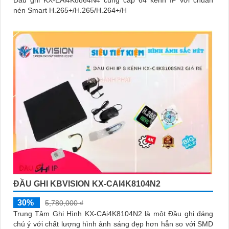
Đầu ghi KX-EAi4K8864N4 cung cấp 64 kênh IP với chuẩn
nén Smart H.265+/H.265/H.264+/H
ĐẦU GHI KBVISION KX-CAI4K8104N2
30%
5,780,000 ₫
Trung Tâm Ghi Hình KX-CAi4K8104N2 là một Đầu ghi đáng
chú ý với chất lượng hình ảnh sáng đẹp hơn hẳn so với SMD