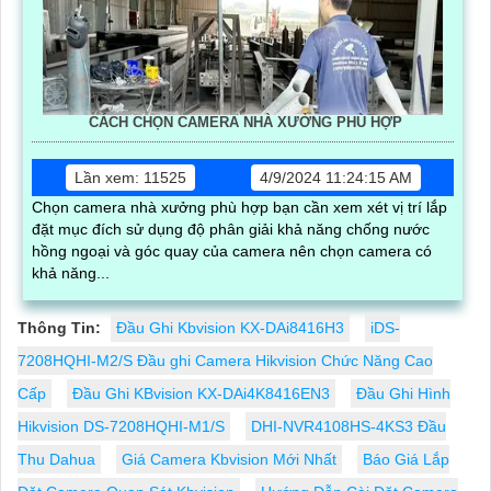
CÁCH CHỌN CAMERA NHÀ XƯỞNG PHÙ HỢP
Lần xem: 11525
4/9/2024 11:24:15 AM
Chọn camera nhà xưởng phù hợp bạn cần xem xét vị trí lắp
đặt mục đích sử dụng độ phân giải khả năng chống nước
hồng ngoại và góc quay của camera nên chọn camera có
khả năng...
Thông Tin:
Đầu Ghi Kbvision KX-DAi8416H3
iDS-
7208HQHI-M2/S Đầu ghi Camera Hikvision Chức Năng Cao
Cấp
Đầu Ghi KBvision KX-DAi4K8416EN3
Đầu Ghi Hình
Hikvision DS-7208HQHI-M1/S
DHI-NVR4108HS-4KS3 Đầu
Thu Dahua
Giá Camera Kbvision Mới Nhất
Báo Giá Lắp