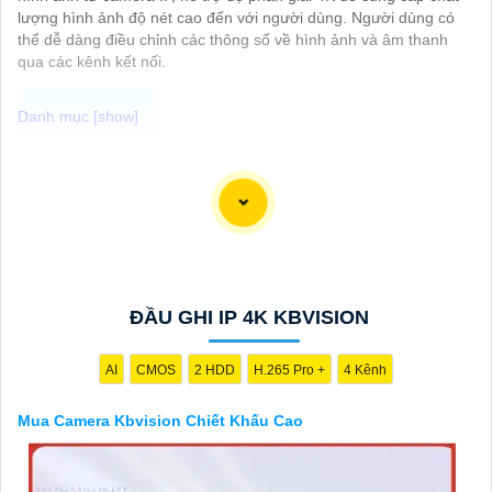
lượng hình ảnh độ nét cao đến với người dùng. Người dùng có
thể dễ dàng điều chỉnh các thông số về hình ảnh và âm thanh
qua các kênh kết nối.
Chào bạn, dưới đây là một số câu giới thiệu cho việc mua
Camera Kbvision với chiết khấu cao và giải pháp phù hợp trong
ngữ cảnh của một đại lý công nghệ:
🛃
1:
"Chào anh/chị! Bạn đang tìm kiếm Camera Kbvision với
chiết khấu hấp dẫn? Hãy đến với chúng tôi để nhận ưu đãi đặc
biệt và được tư vấn về giải pháp chính xác nhất cho nhu cầu an
ninh của bạn!"
ĐẦU GHI IP 4K KBVISION
️🏅️
2:
"Bạn muốn mua Camera Kbvision với giá ưu đãi và giải
pháp phù hợp? Liên hệ ngay với chúng tôi để được hỗ trợ tốt
nhất từ đội ngũ chuyên gia có kinh nghiệm!"
AI
CMOS
2 HDD
H.265 Pro +
4 Kênh
️🥈
3:
"Chúng tôi cam kết cung cấp Camera Kbvision chính hãng
với chiết khấu cao nhất trên thị trường. Hãy đến với chúng tôi để
Mua Camera Kbvision Chiết Khấu Cao
trải nghiệm dịch vụ tốt nhất và nhận được sự tư vấn chuyên
nghiệp về giải pháp an ninh cần thiết!"
Hy vọng những câu giới thiệu trên sẽ giúp bạn thành công trong