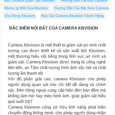
Đặt Camera Quan Sát Kbvision
Hướng Dẫn Cài Đặt Camera
Kbone Ip Wifi Của Kbvision
Hường Dẫn Cài Đặt Xem Camera
Cho Dòng Kbvision
Báo Giá Camera Kbvision Chính Hãng
ĐẶC ĐIỂM NỔI BẬT CỦA CAMERA KBVISION
Camera Kbvision là một thiết bị giám sát an ninh chất
lượng cao được thiết kế và sản xuất bởi Kbvision,
một thương hiệu nổi tiếng trong lĩnh vực an ninh và
giám sát. Camera Kbvision được trang bị công nghệ
tiên tiến, an Tâm chất lượng hình ảnh sắc nét và chất
lượng âm thanh tốt.
Với độ phân giải cao, camera Kbvision cho phép
người dùng quan sát mọi chi tiết dễ dàng và chính
xác. Đèn hồng ngoại cung cấp hiện đèn ban đêm mà
không làm mờ hay méo hình ảnh, giúp giám sát hiệu
quả suốt 24/7
Camera Kbvision cũng sở hữu tính năng phát hiện
chuyển động thông minh, cho phép người dùng nhận