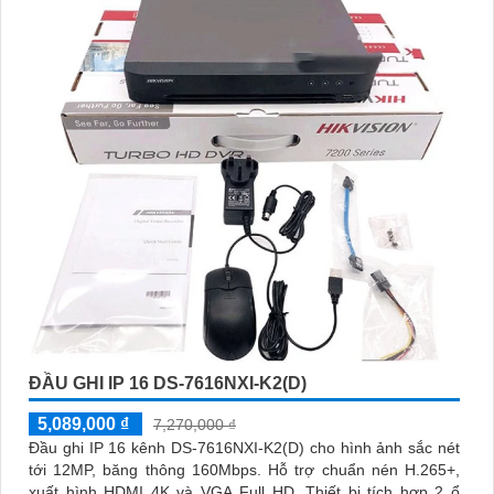
ĐẦU GHI IP 16 DS-7616NXI-K2(D)
5,089,000 ₫
7,270,000 ₫
Đầu ghi IP 16 kênh DS-7616NXI-K2(D) cho hình ảnh sắc nét
tới 12MP, băng thông 160Mbps. Hỗ trợ chuẩn nén H.265+,
xuất hình HDMI 4K và VGA Full HD. Thiết bị tích hợp 2 ổ