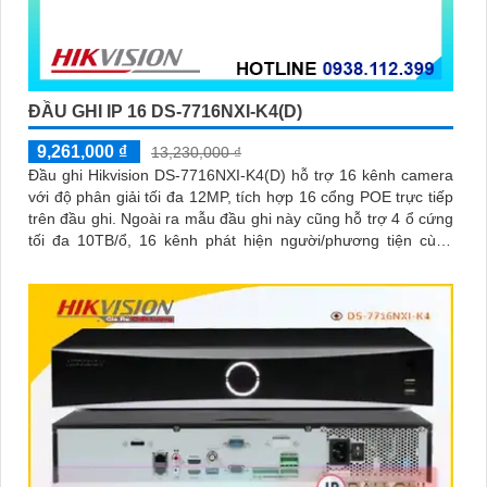
ĐẦU GHI IP 16 DS-7716NXI-K4(D)
9,261,000 ₫
13,230,000 ₫
Đầu ghi Hikvision DS-7716NXI-K4(D) hỗ trợ 16 kênh camera
với độ phân giải tối đa 12MP, tích hợp 16 cổng POE trực tiếp
trên đầu ghi. Ngoài ra mẫu đầu ghi này cũng hỗ trợ 4 ổ cứng
tối đa 10TB/ổ, 16 kênh phát hiện người/phương tiện cùng
nhận diện khuôn mặt thông minh