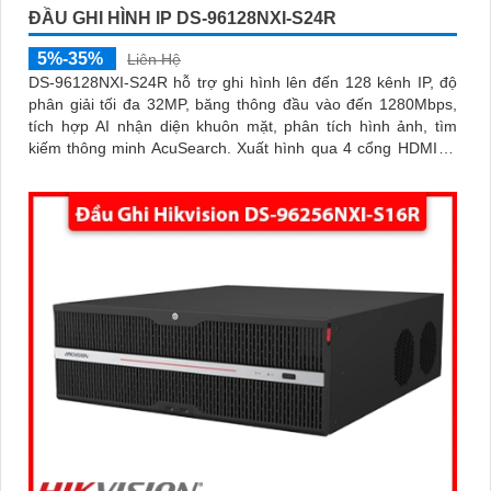
ĐẦU GHI HÌNH IP DS-96128NXI-S24R
5%-35%
Liên Hệ
DS-96128NXI-S24R hỗ trợ ghi hình lên đến 128 kênh IP, độ
phân giải tối đa 32MP, băng thông đầu vào đến 1280Mbps,
tích hợp AI nhận diện khuôn mặt, phân tích hình ảnh, tìm
kiếm thông minh AcuSearch. Xuất hình qua 4 cổng HDMI (3
cổng 4K, 1 cổng 8K) và 2 VGA