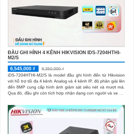
ĐẦU GHI HÌNH 4 KÊNH HIKVISION IDS-7204HTHI-
M2/S
6,545,000 ₫
9,350,000 ₫
iDS-7204HTHI-M2/S là model đầu ghi hình đến từ Hikvision
với hỗ trợ tối đa 4 kênh Analog và 4 kênh IP, độ phân giải lên
đến 8MP cung cấp hình ảnh giám sát siêu nét và mượt mà.
Qua đó, đầu ghi còn tích hợp nhận dạng con người và xe cộ,
hỗ trợ cổng xuất hình ảnh HDMI 4K và hỗ trợ ổ cứng lên đến
10TB