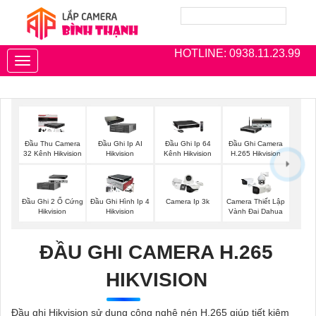
HOTLINE: 0938.11.23.99
Toggle
navigation
Đầu Thu Camera
Đầu Ghi Ip AI
Đầu Ghi Ip 64
Đầu Ghi Camera
32 Kênh Hikvision
Hikvision
Kênh Hikvision
H.265 Hikvision
Đầu Ghi 2 Ổ Cứng
Đầu Ghi Hình Ip 4
Camera Ip 3k
Camera Thiết Lập
Hikvision
Hikvision
Vành Đai Dahua
ĐẦU GHI CAMERA H.265
HIKVISION
Đầu ghi Hikvision sử dụng công nghệ nén H.265 giúp tiết kiệm