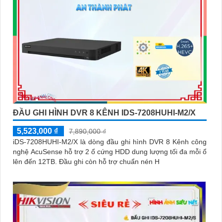
ĐẦU GHI HÌNH DVR 8 KÊNH IDS-7208HUHI-M2/X
5,523,000 ₫
7,890,000 ₫
iDS-7208HUHI-M2/X là dòng đầu ghi hình DVR 8 Kênh công
nghệ AcuSense hỗ trợ 2 ổ cứng HDD dung lượng tối đa mỗi ổ
lên đến 12TB. Đầu ghi còn hỗ trợ chuẩn nén H