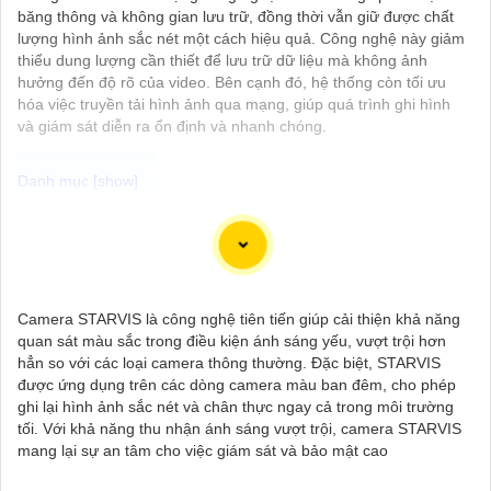
băng thông và không gian lưu trữ, đồng thời vẫn giữ được chất
lượng hình ảnh sắc nét một cách hiệu quả. Công nghệ này giảm
thiểu dung lượng cần thiết để lưu trữ dữ liệu mà không ảnh
hưởng đến độ rõ của video. Bên cạnh đó, hệ thống còn tối ưu
hóa việc truyền tải hình ảnh qua mạng, giúp quá trình ghi hình
và giám sát diễn ra ổn định và nhanh chóng.
Dĩ nhiên, dưới đây là một mẫu văn bản giới thiệu dành cho dự
án lắp đặt camera Hikvision giá rẻ và chuyên nghiệp:
---
Chào quý khách hàng,
Camera STARVIS là công nghệ tiên tiến giúp cải thiện khả năng
Chúng tôi xin trân trọng giới thiệu đến quý vị dịch vụ lắp đặt
quan sát màu sắc trong điều kiện ánh sáng yếu, vượt trội hơn
camera Hikvision giá rẻ và chuyên nghiệp cho dự án của quý vị.
hẳn so với các loại camera thông thường. Đặc biệt, STARVIS
Với kinh nghiệm lâu năm trong lĩnh vực lắp đặt camera an ninh,
được ứng dụng trên các dòng camera màu ban đêm, cho phép
đội ngũ kỹ thuật viên của chúng tôi cam kết sẽ mang đến cho
ghi lại hình ảnh sắc nét và chân thực ngay cả trong môi trường
quý vị những giải pháp an ninh hiệu quả, đáng tin cậy và tiết
tối. Với khả năng thu nhận ánh sáng vượt trội, camera STARVIS
kiệm chi phí.
mang lại sự an tâm cho việc giám sát và bảo mật cao
Camera của Hikvision được biết đến là một trong những thương
hiệu hàng đầu thế giới về giải pháp an ninh video. Với các tính