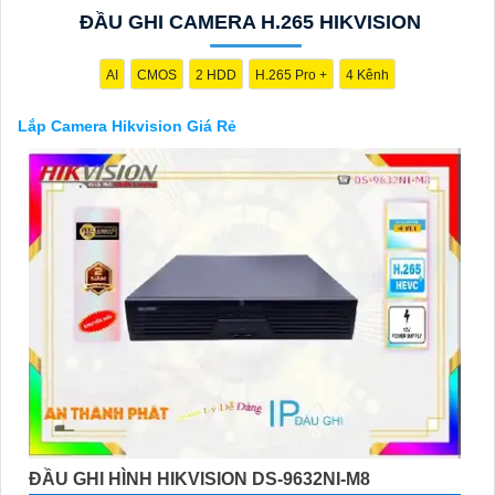
năng và công nghệ tiên tiến, camera Hikvision không chỉ
chắc
ĐẦU GHI CAMERA H.265 HIKVISION
chắn
chất lượng hình ảnh sắc nét mà còn đem đến sự tin cậy và
an toàn cho dự án của quý vị.
Nếu quý vị quan tâm đến việc lắp đặt camera Hikvision giá rẻ và
AI
CMOS
2 HDD
H.265 Pro +
4 Kênh
chuyên nghiệp cho dự án của mình, chúng tôi luôn sẵn lòng hỗ
trợ và tư vấn cho quý vị.
Lắp Camera Hikvision Giá Rẻ
'
ĐẦU GHI HÌNH HIKVISION DS-9632NI-M8