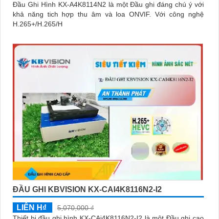
Đầu Ghi Hình KX-A4K8114N2 là một Đầu ghi đáng chú ý với
khả năng tich hợp thu âm và loa ONVIF. Với công nghệ
H.265+/H.265/H
ĐẦU GHI KBVISION KX-CAI4K8116N2-I2
LIÊN H₫
5,070,000 ₫
Thiết bị đầu ghi hình KX-CAi4K8116N2-I2 là một Đầu ghi cao