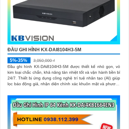
ĐẦU GHI HÌNH KX-DAI8104H3-5M
5%-35%
3,050,000 ₫
Đầu ghi hình KX-DAi8104H3-5M được thiết kế nhỏ gọn, vỏ
kim loại chắc chắn, khả năng tản nhiệt tốt và vận hành bền bỉ
24/7. Thiết bị ứng dụng công nghệ trí tuệ nhân tạo (AI) giúp
lọc báo động giả, nhận diện chính xác khuôn mặt và phương
tiện, giúp người dùng dễ dàng tìm kiếm dữ liệu nhanh chóng