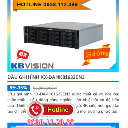
ĐẦU GHI HÌNH KX-DAI4K81632EN3
5%-35%
56,900,000 ₫
Đầu ghi hình KX-DAi4K81632EN3 được thiết kế vỏ kim loại
chắc chắn, kiểu dáng công nghiệp, tản nhiệt tốt và độ bền
cao. Thiết bị hỗ trợ ghi hình độ phân giải 4K siêu nét, giúp tái
tạo chi tiết hình ảnh rõ ràng kể cả trong môi trường phức tạp