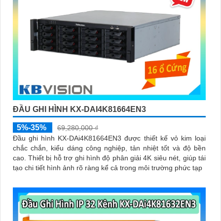
ĐẦU GHI HÌNH KX-DAI4K81664EN3
5%-35%
69,280,000 ₫
Đầu ghi hình KX-DAi4K81664EN3 được thiết kế vỏ kim loại
chắc chắn, kiểu dáng công nghiệp, tản nhiệt tốt và độ bền
cao. Thiết bị hỗ trợ ghi hình độ phân giải 4K siêu nét, giúp tái
tạo chi tiết hình ảnh rõ ràng kể cả trong môi trường phức tạp