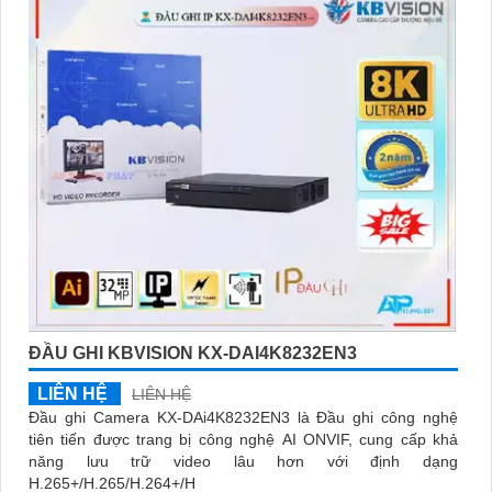
️🥈
3:
"Chúng tôi cam kết cung cấp Camera Kbvision chính hãng
với chiết khấu cao nhất trên thị trường. Hãy đến với chúng tôi để
trải nghiệm dịch vụ tốt nhất và nhận được sự tư vấn chuyên
nghiệp về giải pháp an ninh cần thiết!"
Hy vọng những câu giới thiệu trên sẽ giúp bạn thành công trong
việc tiếp cận khách hàng và tăng cơ hội bán hàng của bạn. Nếu
có bất kỳ yêu cầu hay câu hỏi nào khác, bạn có thể chia sẻ để
tôi hỗ trợ bạn tốt hơn!
ĐẦU GHI KBVISION KX-DAI4K8232EN3
LIÊN HỆ
LIÊN HỆ
Đầu ghi Camera KX-DAi4K8232EN3 là Đầu ghi công nghệ
tiên tiến được trang bị công nghệ AI ONVIF, cung cấp khả
'
năng lưu trữ video lâu hơn với định dạng
H.265+/H.265/H.264+/H