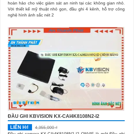
hoàn hảo cho việc giám sát an ninh tại các không gian nhỏ.
Với thiết kế mỹ thuật nhỏ gọn, đầu ghi 4 kênh, hỗ trợ công
nghệ hình ảnh sắc nét 2
ĐẦU GHI KBVISION KX-CAI4K8108N2-I2
LIÊN H₫
4,355,000 ₫
Đầu ghi camera KX-CAi4K8108N2-I2 ONVIF là một Đầu ghi