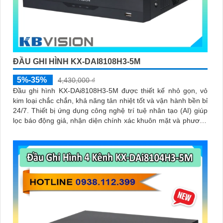
ĐẦU GHI HÌNH KX-DAI8108H3-5M
5%-35%
4,430,000 ₫
Đầu ghi hình KX-DAi8108H3-5M được thiết kế nhỏ gọn, vỏ
kim loại chắc chắn, khả năng tản nhiệt tốt và vận hành bền bỉ
24/7. Thiết bị ứng dụng công nghệ trí tuệ nhân tạo (AI) giúp
lọc báo động giả, nhận diện chính xác khuôn mặt và phương
tiện, giúp người dùng dễ dàng tìm kiếm dữ liệu nhanh chóng