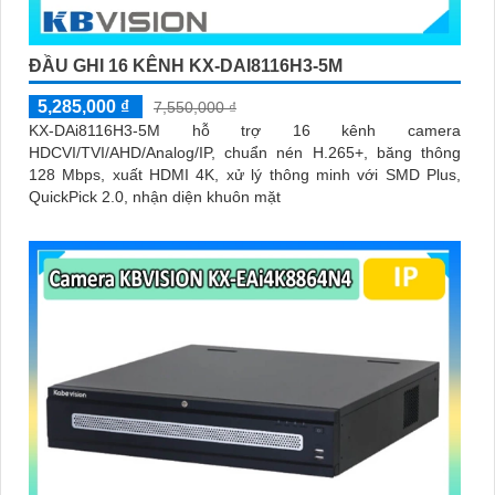
ĐẦU GHI 16 KÊNH KX-DAI8116H3-5M
5,285,000 ₫
7,550,000 ₫
KX-DAi8116H3-5M hỗ trợ 16 kênh camera
HDCVI/TVI/AHD/Analog/IP, chuẩn nén H.265+, băng thông
128 Mbps, xuất HDMI 4K, xử lý thông minh với SMD Plus,
QuickPick 2.0, nhận diện khuôn mặt