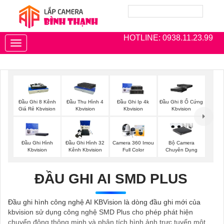
HOTLINE: 0938.11.23.99
Toggle
navigation
Đầu Ghi 8 Kênh
Đầu Thu Hình 4
Đầu Ghi Ip 4k
Đầu Ghi 8 Ổ Cứng
Giá Rẻ Kbvision
Kbvision
Kbvision
Kbvision
Đầu Ghi Hình
Đầu Ghi Hình 32
Camera 360 Imou
Bộ Camera
Kbvision
Kênh Kbvision
Full Color
Chuyên Dụng
ĐẦU GHI AI SMD PLUS
Đầu ghi hình công nghệ AI KBVision là dòng đầu ghi mới của
kbvision sử dụng công nghệ SMD Plus cho phép phát hiện
chuyển động thông minh và phân tích hình ảnh trực tuyến một