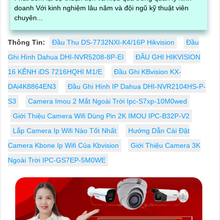
doanh Với kinh nghiệm lâu năm và đội ngũ kỹ thuật viên
chuyên...
Thông Tin:
Đầu Thu DS-7732NXI-K4/16P Hikvision
Đầu
Ghi Hình Dahua DHI-NVR5208-8P-EI
ĐẦU GHI HIKVISION
16 KÊNH iDS 7216HQHI M1/E
Đầu Ghi KBvision KX-
DAi4K8864EN3
Đầu Ghi Hình IP Dahua DHI-NVR2104HS-P-
S3
Camera Imou 2 Mắt Ngoài Trời Ipc-S7xp-10M0wed
Giới Thiệu Camera Wifi Dùng Pin 2K IMOU IPC-B32P-V2
Lắp Camera Ip Wifi Nào Tốt Nhất
Hướng Dẫn Cài Đặt
Camera Kbone Ip Wifi Của Kbvision
Giới Thiệu Camera 3K
Ngoài Trời IPC-GS7EP-5M0WE