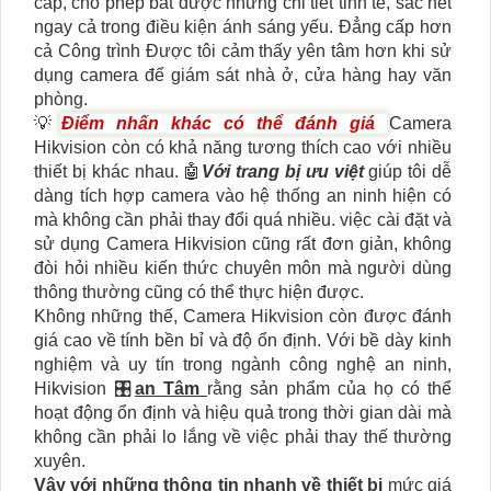
cấp, cho phép bắt được những chi tiết tinh tế, sắc nét
ngay cả trong điều kiện ánh sáng yếu. Đẳng cấp hơn
cả Công trình Được tôi cảm thấy yên tâm hơn khi sử
dụng camera để giám sát nhà ở, cửa hàng hay văn
phòng.
💡
Điểm nhấn khác có thể đánh giá
Camera
Hikvision còn có khả năng tương thích cao với nhiều
thiết bị khác nhau. 🤖️
Với trang bị ưu việt
giúp tôi dễ
dàng tích hợp camera vào hệ thống an ninh hiện có
mà không cần phải thay đổi quá nhiều. việc cài đặt và
sử dụng Camera Hikvision cũng rất đơn giản, không
đòi hỏi nhiều kiến thức chuyên môn mà người dùng
thông thường cũng có thể thực hiện được.
Không những thế, Camera Hikvision còn được đánh
giá cao về tính bền bỉ và độ ổn định. Với bề dày kinh
nghiệm và uy tín trong ngành công nghệ an ninh,
Hikvision 🎛
an Tâm
rằng sản phẩm của họ có thể
hoạt động ổn định và hiệu quả trong thời gian dài mà
không cần phải lo lắng về việc phải thay thế thường
xuyên.
Vây với những thông tin nhanh về thiết bị
mức giá