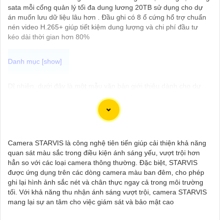
sata mỗi cổng quản lý tối đa dung lương 20TB sử dụng cho dự
án muốn lưu dữ liệu lâu hơn . Đầu ghi có 8 ổ cứng hổ trợ chuẩn
nén video H.265+ giúp tiết kiệm dung lượng và chi phí đầu tư
kéo dài thời gian hơn 80%
Dĩ nhiên, dưới đây là một mẫu văn bản giới thiệu dành cho dự
án lắp đặt camera Hikvision giá rẻ và chuyên nghiệp:
---
Chào quý khách hàng,
Chúng tôi xin trân trọng giới thiệu đến quý vị dịch vụ lắp đặt
camera Hikvision giá rẻ và chuyên nghiệp cho dự án của quý vị.
Camera STARVIS là công nghệ tiên tiến giúp cải thiện khả năng
Với kinh nghiệm lâu năm trong lĩnh vực lắp đặt camera an ninh,
quan sát màu sắc trong điều kiện ánh sáng yếu, vượt trội hơn
đội ngũ kỹ thuật viên của chúng tôi cam kết sẽ mang đến cho
hẳn so với các loại camera thông thường. Đặc biệt, STARVIS
quý vị những giải pháp an ninh hiệu quả, đáng tin cậy và tiết
được ứng dụng trên các dòng camera màu ban đêm, cho phép
kiệm chi phí.
ghi lại hình ảnh sắc nét và chân thực ngay cả trong môi trường
Camera của Hikvision được biết đến là một trong những thương
tối. Với khả năng thu nhận ánh sáng vượt trội, camera STARVIS
hiệu hàng đầu thế giới về giải pháp an ninh video. Với các tính
mang lại sự an tâm cho việc giám sát và bảo mật cao
năng và công nghệ tiên tiến, camera Hikvision không chỉ
chắc
chắn
chất lượng hình ảnh sắc nét mà còn đem đến sự tin cậy và