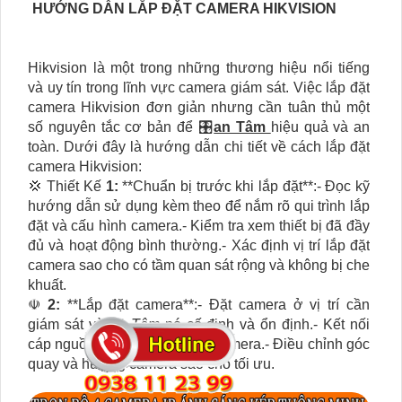
HƯỚNG DẪN LẮP ĐẶT CAMERA HIKVISION
Hikvision là một trong những thương hiệu nổi tiếng
và uy tín trong lĩnh vực camera giám sát. Việc lắp đặt
camera Hikvision đơn giản nhưng cần tuân thủ một
số nguyên tắc cơ bản để 🎛
an Tâm
hiệu quả và an
toàn. Dưới đây là hướng dẫn chi tiết về cách lắp đặt
camera Hikvision:
💢 Thiết Kế
1:
**Chuẩn bị trước khi lắp đặt**:- Đọc kỹ
hướng dẫn sử dụng kèm theo để nắm rõ qui trình lắp
đặt và cấu hình camera.- Kiểm tra xem thiết bị đã đầy
đủ và hoạt động bình thường.- Xác định vị trí lắp đặt
camera sao cho có tầm quan sát rộng và không bị che
khuất.
☫
2:
**Lắp đặt camera**:- Đặt camera ở vị trí cần
giám sát và
an Tâm
nó cố định và ổn định.- Kết nối
cáp nguồn và cáp mạng cho camera.- Điều chỉnh góc
quay và hướng camera sao cho tối ưu.