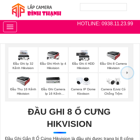
HOTLINE: 0938.11.23.99
Toggle
navigation
Đầu Ghi Ip 32
Đầu Ghi Hình Ip 4
Đầu Ghi 4 HDD
Đầu Ghi 8 Camera
Kênh Hikvision
Hikvision
Hikvision
Hikvision
Đầu Thu 16 Kênh
Đầu Ghi Camera
Camera IP Dome
Camera Ezviz Có
Hikvision
Ip 16 Kênh
Kbviison
Chống Trộm
Hikvision
ĐẦU GHI 8 Ổ CƯNG
HIKVISION
Đầu Ghi Gắn 8 Ổ Cứng Hikvision là đầu ghi được trang bị 8 cổng