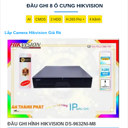
an toàn cho dự án của quý vị.
ĐẦU GHI 8 Ổ CƯNG HIKVISION
Nếu quý vị quan tâm đến việc lắp đặt camera Hikvision giá rẻ và
chuyên nghiệp cho dự án của mình, chúng tôi luôn sẵn lòng hỗ
trợ và tư vấn cho quý vị.
AI
CMOS
2 HDD
H.265 Pro +
4 Kênh
Lắp Camera Hikvision Giá Rẻ
'
ĐẦU GHI HÌNH HIKVISION DS-9632NI-M8