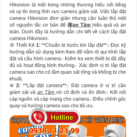
Hikvision là một trong những thương hiệu nổi tiếng
và uy tín trong lĩnh vực camera giám sát. Việc lắp đặt
camera Hikvision đơn giản nhưng cần tuân thủ một
số nguyên tắc cơ bản để 🎛
an Tâm
hiệu quả và an
toàn. Dưới đây là hướng dẫn chi tiết về cách lắp đặt
camera Hikvision:
💢 Thiết Kế
1:
**Chuẩn bị trước khi lắp đặt**:- Đọc kỹ
hướng dẫn sử dụng kèm theo để nắm rõ qui trình lắp
đặt và cấu hình camera.- Kiểm tra xem thiết bị đã đầy
đủ và hoạt động bình thường.- Xác định vị trí lắp đặt
camera sao cho có tầm quan sát rộng và không bị che
khuất.
☫
2:
**Lắp đặt camera**:- Đặt camera ở vị trí cần
giám sát và
an Tâm
nó cố định và ổn định.- Kết nối
cáp nguồn và cáp mạng cho camera.- Điều chỉnh góc
quay và hướng camera sao cho tối ưu.