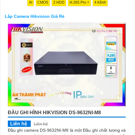
an toàn cho dự án của quý vị.
AI
CMOS
2 HDD
H.265 Pro +
4 Kênh
Nếu quý vị quan tâm đến việc lắp đặt camera Hikvision giá rẻ và
chuyên nghiệp cho dự án của mình, chúng tôi luôn sẵn lòng hỗ
Lắp Camera Hikvision Giá Rẻ
trợ và tư vấn cho quý vị.
'
ĐẦU GHI HÌNH HIKVISION DS-9632NI-M8
Liên hệ
Liên hệ
Đầu ghi camera DS-9632NI-M8 là một Đầu ghi chất lượng và