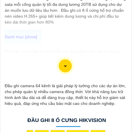
sata mỗi cổng quản lý tối đa dung lương 20TB sử dụng cho dự
án muốn lưu dữ liệu lâu hơn . Đầu ghi có 8 ổ cứng hổ trợ chuẩn
nén video H.265+ giúp tiết kiệm dung lượng và chi phí đầu tư
kéo dài thời gian hơn 80%
Dĩ nhiên, dưới đây là một mẫu văn bản giới thiệu dành cho dự
án lắp đặt camera Hikvision giá rẻ và chuyên nghiệp:
---
Chào quý khách hàng,
Chúng tôi xin trân trọng giới thiệu đến quý vị dịch vụ lắp đặt
camera Hikvision giá rẻ và chuyên nghiệp cho dự án của quý vị.
Đầu ghi camera 64 kênh là giải pháp lý tưởng cho các dự án lớn,
Với kinh nghiệm lâu năm trong lĩnh vực lắp đặt camera an ninh,
cho phép quản lý nhiều camera đồng thời. Với khả năng lưu trữ
đội ngũ kỹ thuật viên của chúng tôi cam kết sẽ mang đến cho
hình ảnh lâu dài và dễ dàng truy cập, thiết bị này hỗ trợ giám sát
quý vị những giải pháp an ninh hiệu quả, đáng tin cậy và tiết
hiệu quả, đáp ứng nhu cầu bảo mật cao cho doanh nghiệp.
kiệm chi phí.
Camera của Hikvision được biết đến là một trong những thương
hiệu hàng đầu thế giới về giải pháp an ninh video. Với các tính
ĐẦU GHI 8 Ổ CƯNG HIKVISION
năng và công nghệ tiên tiến, camera Hikvision không chỉ
chắc
chắn
chất lượng hình ảnh sắc nét mà còn đem đến sự tin cậy và