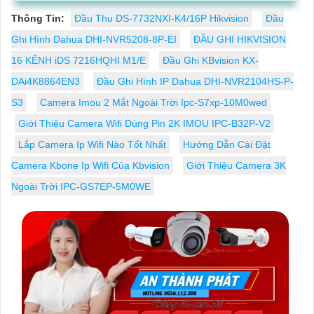
Thông Tin:
Đầu Thu DS-7732NXI-K4/16P Hikvision
Đầu
Ghi Hình Dahua DHI-NVR5208-8P-EI
ĐẦU GHI HIKVISION
16 KÊNH iDS 7216HQHI M1/E
Đầu Ghi KBvision KX-
DAi4K8864EN3
Đầu Ghi Hình IP Dahua DHI-NVR2104HS-P-
S3
Camera Imou 2 Mắt Ngoài Trời Ipc-S7xp-10M0wed
Giới Thiệu Camera Wifi Dùng Pin 2K IMOU IPC-B32P-V2
Lắp Camera Ip Wifi Nào Tốt Nhất
Hướng Dẫn Cài Đặt
Camera Kbone Ip Wifi Của Kbvision
Giới Thiệu Camera 3K
Ngoài Trời IPC-GS7EP-5M0WE